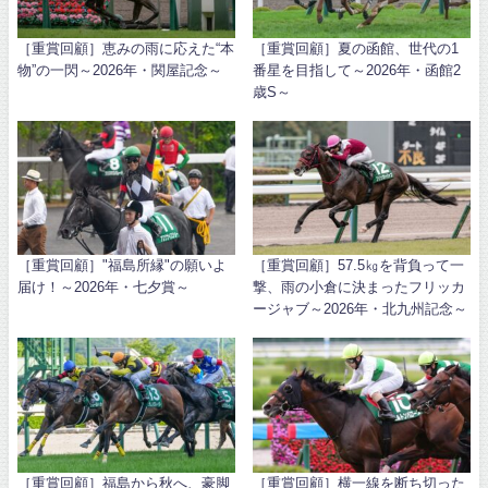
［重賞回顧］恵みの雨に応えた“本
［重賞回顧］夏の函館、世代の1
物”の一閃～2026年・関屋記念～
番星を目指して～2026年・函館2
歳S～
［重賞回顧］"福島所縁"の願いよ
［重賞回顧］57.5㎏を背負って一
届け！～2026年・七夕賞～
撃、雨の小倉に決まったフリッカ
ージャブ～2026年・北九州記念～
［重賞回顧］福島から秋へ、豪脚
［重賞回顧］横一線を断ち切った