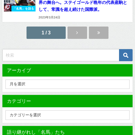
界の舞台へ。ステイゴールド晩年の代表産駒と
して、常識を超え続けた国際派。
「名馬」を語る
2023年3月24日
1 / 3
アーカイブ
カテゴリー
語り継がれし「名馬」たち