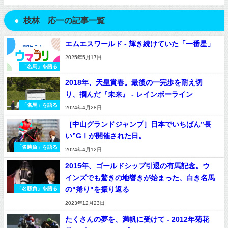
枝林 応一の記事一覧
エムエスワールド - 輝き続けていた「一番星」
2025年5月17日
「名馬」を語る
2018年、天皇賞春。最後の一完歩を耐え切
り、掴んだ『未来』 - レインボーライン
「名馬」を語る
2024年4月28日
［中山グランドジャンプ］日本でいちばん”長
い”GⅠが開催された日。
「名勝負」を語る
2024年4月12日
2015年、ゴールドシップ引退の有馬記念。ウ
インズでも驚きの地響きが始まった、白き名馬
の"捲り"を振り返る
「名勝負」を語る
2023年12月23日
たくさんの夢を、満帆に受けて - 2012年菊花