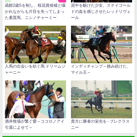
函館2歳Sを制し、桜花賞候補と囁
泥中を駆けた少女。ステイゴール
かれながらも片目を失ってしまっ
ドの血を感じさせたレッドリヴェ
た素質馬、ニシノチャーミー
ール
人馬の出会いを紡ぐ馬 ドリームジ
インディチャンプ～挑み続けた、
ャーニー
マイル王～
酒井牧場が繋ぐ愛～ココロノアイ
貴方に勝者の栄光を - プレクラス
引退によせて～
ニー