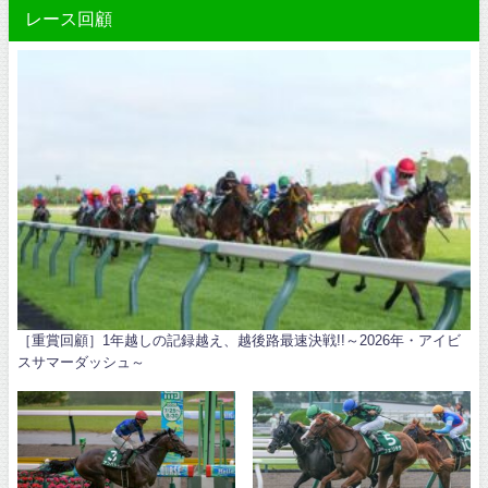
レース回顧
［重賞回顧］1年越しの記録越え、越後路最速決戦!!～2026年・アイビ
スサマーダッシュ～