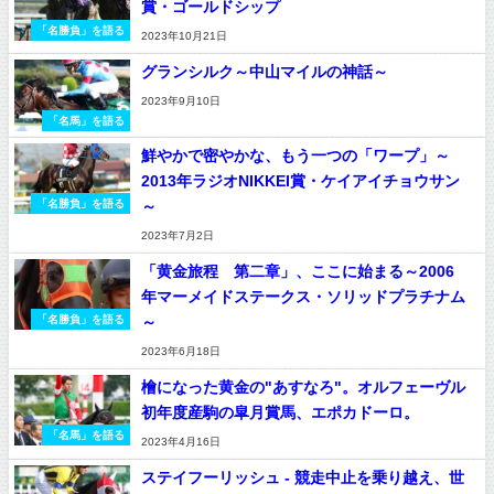
賞・ゴールドシップ
「名勝負」を語る
2023年10月21日
グランシルク～中山マイルの神話～
2023年9月10日
「名馬」を語る
鮮やかで密やかな、もう一つの「ワープ」～
2013年ラジオNIKKEI賞・ケイアイチョウサン
～
「名勝負」を語る
2023年7月2日
「黄金旅程 第二章」、ここに始まる～2006
年マーメイドステークス・ソリッドプラチナム
～
「名勝負」を語る
2023年6月18日
檜になった黄金の"あすなろ"。オルフェーヴル
初年度産駒の皐月賞馬、エポカドーロ。
「名馬」を語る
2023年4月16日
ステイフーリッシュ - 競走中止を乗り越え、世