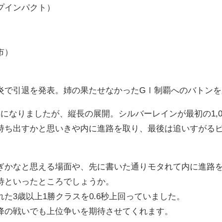
プインパクト）
市）
炎で引退を発表。姉の果たせなかったGⅠ制覇へのバトン
になりましたが、縦長の展開。シルバーレインが最初の1,00
ち出すかと思いきや内に進路を取り、最後は追いすがるピコ
ぎかなと思える場面や、先に書いた通りモタれて内に進路を
待といったところでしょうか。
た3歳以上1勝クラスを0.6秒上回っていました。
降の戦いでも上位争いを期待させてくれます。