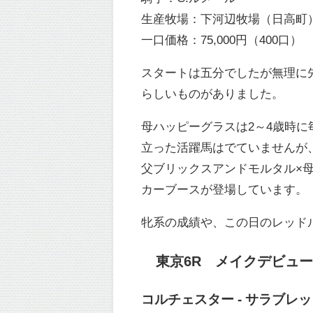
生産牧場：下河辺牧場（日高町
一口価格：75,000円（400口）
スタートは五分でしたが無理に
らしいものがありました。
母ハッピーグラスは2～4歳時に
立った活躍馬はでていませんが、
父ブリックスアンドモルタル×
カーブースが登場しています。
牝系の成績や、この日のレッドル
東京6R メイクデビュー東京
コルチェスター - サラブレ