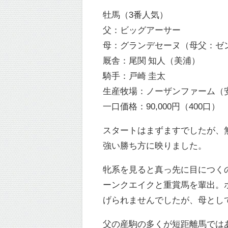
牡馬（3番人気）
父：ビッグアーサー
母：グランデセーヌ（母父：ゼ
厩舎：尾関 知人（美浦）
騎手：戸崎 圭太
生産牧場：ノーザンファーム（
一口価格：90,000円（400口）
スタートはまずますでしたが、
強い勝ち方に映りました。
牝系を見ると真っ先に目につく
ーンクエイクと重賞馬を輩出。
げられませんでしたが、母とし
父の産駒の多くが短距離馬では