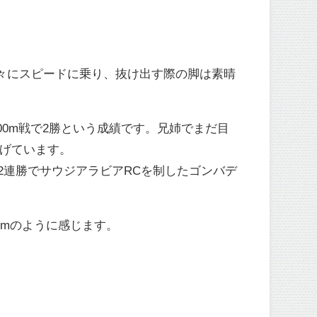
徐々にスピードに乗り、抜け出す際の脚は素晴
00m戦で2勝という成績です。兄姉でまだ目
あげています。
2連勝でサウジアラビアRCを制したゴンバデ
0mのように感じます。