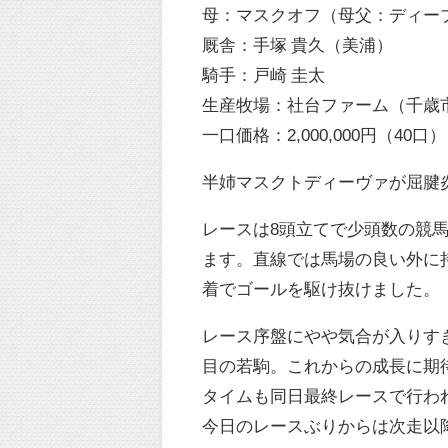
母：マスクオフ（母父：ディー
厩舎：手塚 貴久（美浦）
騎手：戸崎 圭太
生産牧場：社台ファーム（千歳
一口価格：2,000,000円（40口）
半姉マスクトディーヴァが屈腱
レースは8頭立てで少頭数の競馬
ます。直線では馬場の良い外に持
着でゴールを駆け抜けました。
レース序盤にやや気合が入りす
目の若駒。これからの成長に期
タイムも同日最終レースで行われ
今日のレースぶりからは次走以