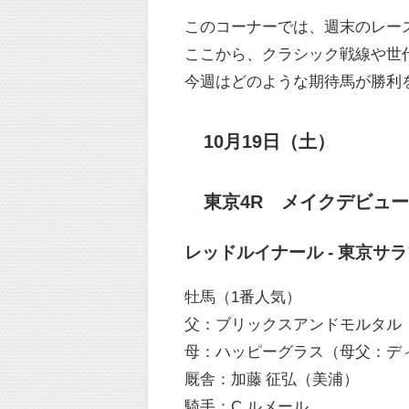
このコーナーでは、週末のレー
ここから、クラシック戦線や世
今週はどのような期待馬が勝利
10月19日（土）
東京4R メイクデビュー東京
レッドルイナール - 東京サ
牡馬（1番人気）
父：ブリックスアンドモルタル
母：ハッピーグラス（母父：デ
厩舎：加藤 征弘（美浦）
騎手：C.ルメール