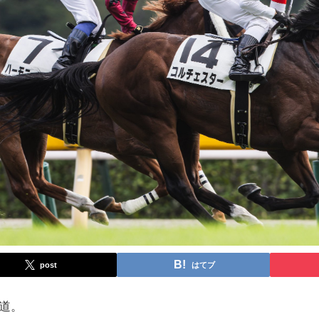
post
はてブ
続く道。