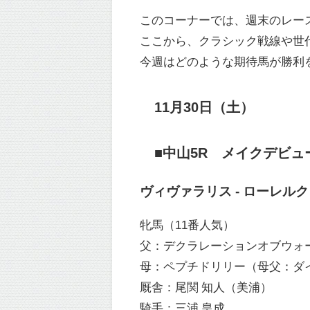
このコーナーでは、週末のレー
ここから、クラシック戦線や世
今週はどのような期待馬が勝利
11月30日（土）
■中山5R メイクデビュー中
ヴィヴァラリス - ローレル
牝馬（11番人気）
父：デクラレーションオブウォ
母：ペプチドリリー（母父：ダ
厩舎：尾関 知人（美浦）
騎手：三浦 皇成