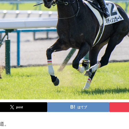
post
はてブ
続く道。