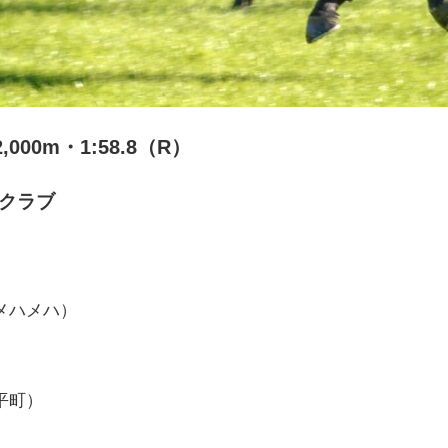
00m・1:58.8（R）
トクラブ
メハメハ）
平町）