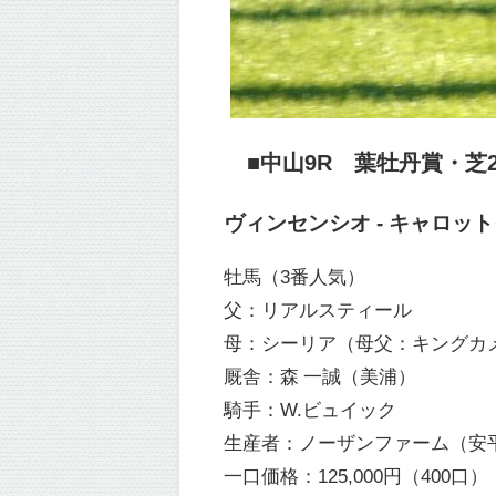
■中山9R 葉牡丹賞・芝2,0
ヴィンセンシオ - キャロッ
牡馬（3番人気）
父：リアルスティール
母：シーリア（母父：キングカ
厩舎：森 一誠（美浦）
騎手：W.ビュイック
生産者：ノーザンファーム（安
一口価格：125,000円（400口）