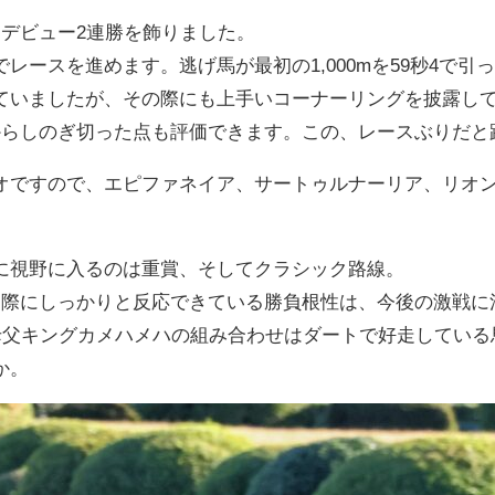
しデビュー2連勝を飾りました。
レースを進めます。逃げ馬が最初の1,000mを59秒4で引
ていましたが、その際にも上手いコーナーリングを披露し
からしのぎ切った点も評価できます。この、レースぶりだと
オですので、エピファネイア、サートゥルナーリア、リオ
に視野に入るのは重賞、そしてクラシック路線。
た際にしっかりと反応できている勝負根性は、今後の激戦に
母父キングカメハメハの組み合わせはダートで好走している
か。