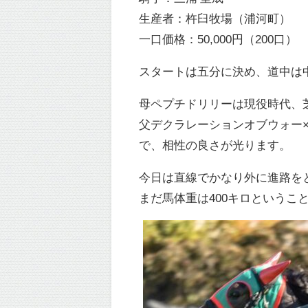
生産者：杵臼牧場（浦河町）
一口価格：50,000円（200口）
スタートは五分に決め、道中は
母ペプチドリリーは現役時代、芝
父デクラレーションオブウォー×
で、相性の良さが光ります。
今日は直線でかなり外に進路を
まだ馬体重は400キロというこ