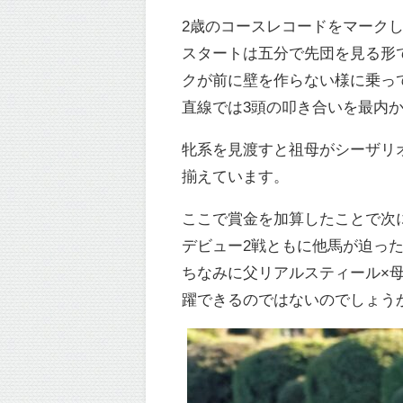
2歳のコースレコードをマーク
スタートは五分で先団を見る形で
クが前に壁を作らない様に乗っ
直線では3頭の叩き合いを最内
牝系を見渡すと祖母がシーザリ
揃えています。
ここで賞金を加算したことで次
デビュー2戦ともに他馬が迫っ
ちなみに父リアルスティール×
躍できるのではないのでしょう