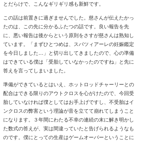
とだらけで、こんなギリギリ感も新鮮です。
この話は前置きに過ぎませんでした。慈さんが伝えたかっ
たのは、この先に分かるふたつの話です。良い報告を先
に、悪い報告は後からという原則をさすが慈さんは熟知し
ています。「まずひとつめは、スパツィアーレの妊娠鑑定
を今日しました…」と切り出してきましたので、心の準備
はできている僕は「受胎していなかったのですね」と先に
答えを言ってしまいました。
準備ができているとはいえ、ホットロッドチャーリーとの
配合はできる限りのアウトクロスを心がけたので、今回受
胎していなければ僕としてはお手上げですし、不受胎はイ
ンクロスの弊害という理論が音を立てて崩れてしまうこと
になります。３年間にわたる不幸の連続の末に解き明かし
た数式の答えが、実は間違っていたと告げられるようなも
のです。僕にとっての生産はゲームオーバーということに