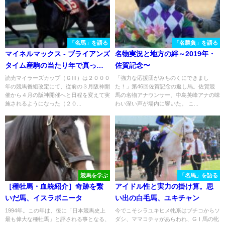
「名馬」を語る
「名勝負」を語る
マイネルマックス - ブライアンズ
名物実況と地方の絆～2019年・
タイム産駒の当たり年で真っ先
佐賀記念〜
に輝き、長く挑戦を続けた不屈
読売マイラーズカップ（ＧⅢ）は２０００
「強力な応援団がみちのくにできまし
年の競馬番組改定にて、従前の３月阪神開
た！」第46回佐賀記念の返し馬。佐賀競
の名馬
催から４月の阪神開催へと日程を変えて実
馬の名物アナウンサー、中島英峰アナの味
施されるようになった（２０...
わい深い声が場内に響いた。 こ...
競馬を学ぶ
「名馬」を語る
［種牡馬・血統紹介］奇跡を繋
アイドル性と実力の掛け算。思
いだ馬、イスラボニータ
い出の白毛馬、ユキチャン
1994年。この年は、後に「日本競馬史上
今でこそシラユキヒメ牝系はブチコからソ
最も偉大な種牡馬」と評される事となる、
ダシ、ママコチャがあらわれ、GⅠ馬の牝