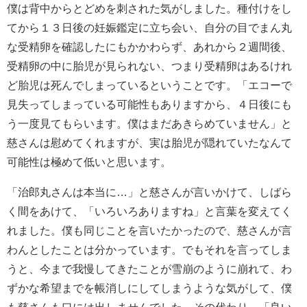
僕は背中からとどめを刺された気がしました。種付けをし
てから１３日後の妊娠鑑定に立ち会い、自分の目でまん丸
な受精卵を確認したにもかかわらず、あれから２週間後、
受精卵の中に胎児が見られない、つまり受精卵はあるけれ
ど胎児は死んでしまっているということです。「エコーで
見失ってしまっている可能性もありますから、４日後にも
う一度見てもらいます。僕はまだあきらめていません」と
慈さんは慰めてくれますが、実は胎児が隠れていたなんて
可能性は極めて低いと思います。
「治郎丸さんは本当に…」と慈さんが言いかけて、しばら
く間をあけて、「いろいろありますね」と言葉を変えてく
れました。僕も同じことを言いたかったので、慈さんが言
わんとしたことは分かっています。でもそれを言ってしま
うと、今まで我慢してきたことが雪崩のように崩れて、わ
ずかな希望までを帳消しにしてしまうような気がして、僕
も慈さんも口には出しませんでした。その代わり、「良い