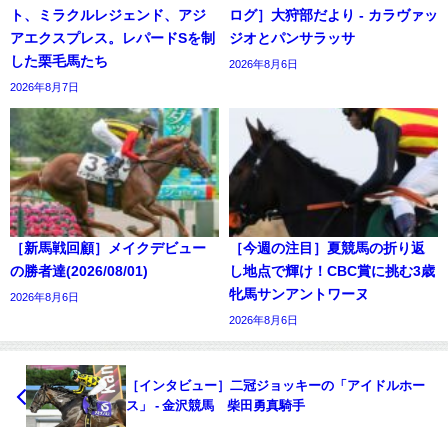
ト、ミラクルレジェンド、アジ
ログ］大狩部だより - カラヴァッ
アエクスプレス。レパードSを制
ジオとパンサラッサ
した栗毛馬たち
2026年8月6日
2026年8月7日
［新馬戦回顧］メイクデビュー
［今週の注目］夏競馬の折り返
の勝者達(2026/08/01)
し地点で輝け！CBC賞に挑む3歳
牝馬サンアントワーヌ
2026年8月6日
2026年8月6日
［インタビュー］二冠ジョッキーの「アイドルホー
ス」 - 金沢競馬 柴田勇真騎手