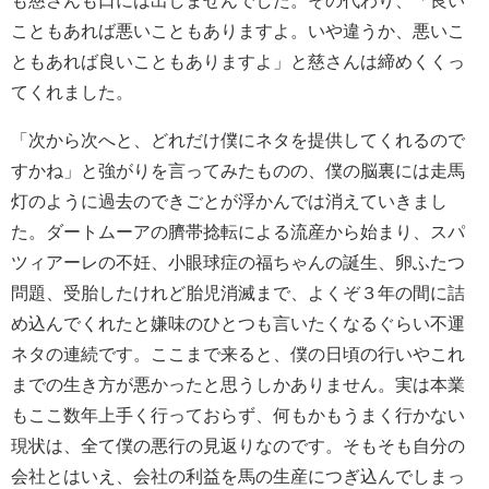
こともあれば悪いこともありますよ。いや違うか、悪いこ
ともあれば良いこともありますよ」と慈さんは締めくくっ
てくれました。
「次から次へと、どれだけ僕にネタを提供してくれるので
すかね」と強がりを言ってみたものの、僕の脳裏には走馬
灯のように過去のできごとが浮かんでは消えていきまし
た。ダートムーアの臍帯捻転による流産から始まり、スパ
ツィアーレの不妊、小眼球症の福ちゃんの誕生、卵ふたつ
問題、受胎したけれど胎児消滅まで、よくぞ３年の間に詰
め込んでくれたと嫌味のひとつも言いたくなるぐらい不運
ネタの連続です。ここまで来ると、僕の日頃の行いやこれ
までの生き方が悪かったと思うしかありません。実は本業
もここ数年上手く行っておらず、何もかもうまく行かない
現状は、全て僕の悪行の見返りなのです。そもそも自分の
会社とはいえ、会社の利益を馬の生産につぎ込んでしまっ