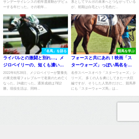
サンデーサイレンスの初年度産駒がデビュ
系としてマルガの未来へとつながっている
ーする年だった。その初年...
が、初期は白毛という毛色だ...
「名馬」を語る
競馬を学ぶ
ライバルとの激闘と別れ…。メ
フォースと共にあれ！映画「ス
ジロベイリーの、短くも濃い現
ターウォーズ」っぽい馬名をご
役生活を振り返る。
紹介！
2022年6月28日、メジロベイリーが繋養先
名作スペースオペラ「スターウォーズ」シ
の東北牧場フォレブルーで老衰のため亡く
リーズ。 多くの人を虜にしてきた一大巨
なった。24歳だった。通算成績は7戦2
編ですが、そうした人気作だけに、競馬界
勝。現役生活は、同時...
にも「スターウォーズ馬」は...
運営情報
プライバシーポリシー
お問い合わせ