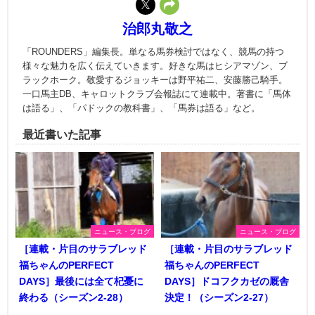
治郎丸敬之
「ROUNDERS」編集長。単なる馬券検討ではなく、競馬の持つ
様々な魅力を広く伝えていきます。好きな馬はヒシアマゾン、ブ
ラックホーク。敬愛するジョッキーは野平祐二、安藤勝己騎手。
一口馬主DB、キャロットクラブ会報誌にて連載中。著書に「馬体
は語る」、「パドックの教科書」、「馬券は語る」など。
最近書いた記事
ニュース・ブログ
ニュース・ブログ
［連載・片目のサラブレッド
［連載・片目のサラブレッド
福ちゃんのPERFECT
福ちゃんのPERFECT
DAYS］最後には全て杞憂に
DAYS］ドコフクカゼの厩舎
終わる（シーズン2-28）
決定！（シーズン2-27）