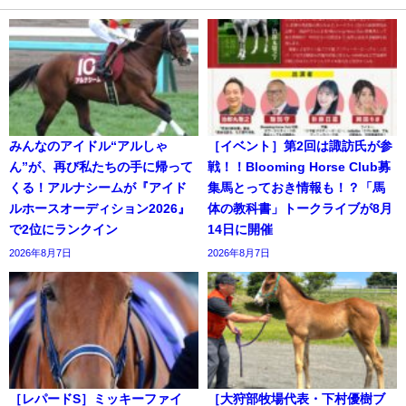
みんなのアイドル“アルしゃ
［イベント］第2回は諏訪氏が参
ん”が、再び私たちの手に帰って
戦！！Blooming Horse Club募
くる！アルナシームが『アイド
集馬とっておき情報も！？「馬
ルホースオーディション2026』
体の教科書」トークライブが8月
で2位にランクイン
14日に開催
2026年8月7日
2026年8月7日
［レパードS］ミッキーファイ
［大狩部牧場代表・下村優樹ブ