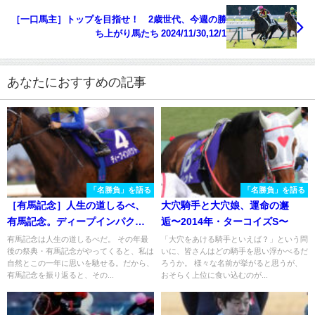
［一口馬主］トップを目指せ！ 2歳世代、今週の勝
ち上がり馬たち 2024/11/30,12/1
あなたにおすすめの記事
「名勝負」を語る
「名勝負」を語る
［有馬記念］人生の道しるべ、
大穴騎手と大穴娘、運命の邂
有馬記念。ディープインパクト
逅〜2014年・ターコイズS〜
が負けた日、そして、飛び立っ
有馬記念は人生の道しるべだ。 その年最
「大穴をあける騎手といえば？」という問
後の祭典・有馬記念がやってくると、私は
いに、皆さんはどの騎手を思い浮かべるだ
た日──。
自然とこの一年に思いを馳せる。だから、
ろうか。 様々な名前が挙がると思うが、
有馬記念を振り返ると、その...
おそらく上位に食い込むのが...