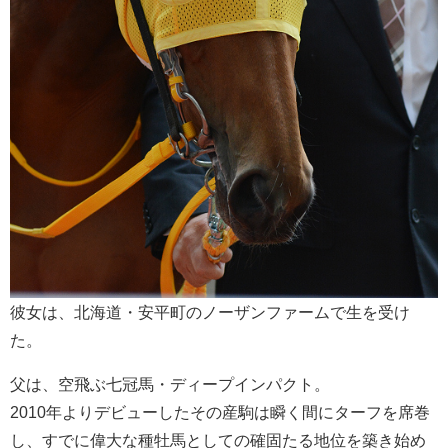
彼女は、北海道・安平町のノーザンファームで生を受け
た。
父は、空飛ぶ七冠馬・ディープインパクト。
2010年よりデビューしたその産駒は瞬く間にターフを席巻
し、すでに偉大な種牡馬としての確固たる地位を築き始め