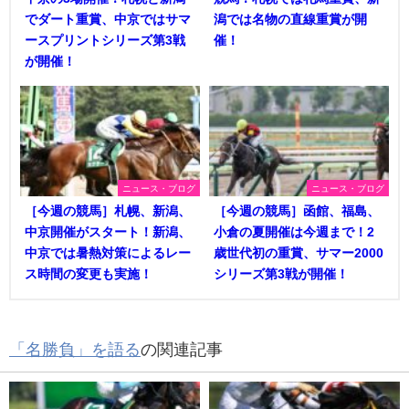
でダート重賞、中京ではサマ
潟では名物の直線重賞が開
ースプリントシリーズ第3戦
催！
が開催！
ニュース・ブログ
ニュース・ブログ
［今週の競馬］札幌、新潟、
［今週の競馬］函館、福島、
中京開催がスタート！新潟、
小倉の夏開催は今週まで！2
中京では暑熱対策によるレー
歳世代初の重賞、サマー2000
ス時間の変更も実施！
シリーズ第3戦が開催！
「名勝負」を語る
の関連記事