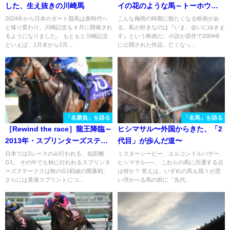
した、生え抜きの川崎馬
イの花のような馬～トーホウシ
ャイン
2024年から日本のダート競馬は新時代へ
こんな梅雨の時期に観たくなる映画があ
と移り変わり、川崎記念も４月に開催され
る。私が好きなのは『いま、会いにゆきま
るようになりました。 もともと川崎記念
す』という映画だ。小説が原作で2004年
といえば、1月末から2月...
に公開された作品。亡くなっ...
「名勝負」を語る
「名馬」を語る
［Rewind the race］龍王降臨～
ヒシマサル〜外国からきた、「2
2013年・スプリンターズステー
代目」が歩んだ道〜
クス～
日本では2レースのみ行われる、短距離
ミスターシービー、エルコンドルパサー、
G1。 その中でも秋に行われるスプリンタ
ヒシマサル──。 これらの馬に共通する点
ーズステークスは秋のG1戦線の開幕戦、
は何か？ 答えは、いずれの馬も我々が思
さらには香港スプリントにつ...
い浮かべる馬の前に「先代...