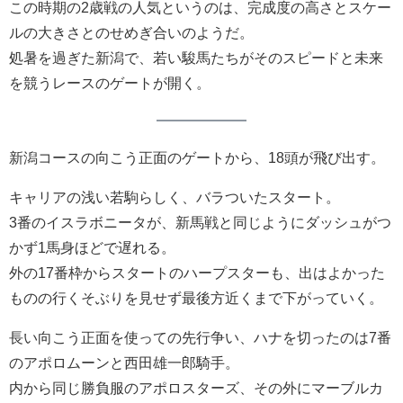
この時期の2歳戦の人気というのは、完成度の高さとスケー
ルの大きさとのせめぎ合いのようだ。
処暑を過ぎた新潟で、若い駿馬たちがそのスピードと未来
を競うレースのゲートが開く。
新潟コースの向こう正面のゲートから、18頭が飛び出す。
キャリアの浅い若駒らしく、バラついたスタート。
3番のイスラボニータが、新馬戦と同じようにダッシュがつ
かず1馬身ほどで遅れる。
外の17番枠からスタートのハープスターも、出はよかった
ものの行くそぶりを見せず最後方近くまで下がっていく。
長い向こう正面を使っての先行争い、ハナを切ったのは7番
のアポロムーンと西田雄一郎騎手。
内から同じ勝負服のアポロスターズ、その外にマーブルカ