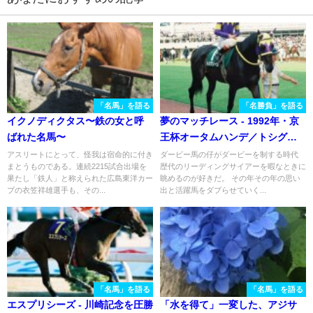
「名馬」を語る
「名勝負」を語る
イクノディクタス〜鉄の女と呼
夢のマッチレース - 1992年・京
ばれた名馬〜
王杯オータムハンデ／トシグリ
ーン
アスリートにとって、怪我は宿命的に付き
ダービー馬の仔がダービーを制する時代
まとうものである。連続2215試合出場を
歴代のリーディングサイアーを暇なときに
果たし「鉄人」と称えられた広島東洋カー
眺めるのが好きだ。 その年その年の思い
プの衣笠祥雄選手も、その...
出と活躍馬をダブらせていく...
「名馬」を語る
「名馬」を語る
エスプリシーズ - 川崎記念を圧勝
「水を得て」一変した、アジサ