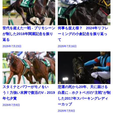
世代を超えた一戦 - プリモシーン
何事も捉え様？ 2024年リフレ
が制した2018年関屋記念を振り
ーミングの小倉記念を振り返っ
返る
て
2026年7月23日
2026年7月16日
スタミナとパワーがモノをい
悲運の死から20年、天に届ける
う！力強い末脚で復活のV - 2019
白星に - ホクトベガの“主戦”が制
年七夕賞
した2017年スパーキングレディ
ーカップ
2026年7月8日
2026年7月8日