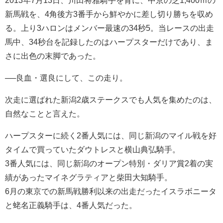
2013年7月13日、川田将雅騎手を背に、中京の芝1,400ｍの
新馬戦を、4角後方3番手から鮮やかに差し切り勝ちを収め
る。上り3ハロンはメンバー最速の34秒5。当レースの出走
馬中、34秒台を記録したのはハープスターだけであり、ま
さに出色の末脚であった。
──良血・選良にして、この走り。
次走に選ばれた新潟2歳ステークスでも人気を集めたのは、
自然なことと言えた。
ハープスターに続く2番人気には、同じ新潟のマイル戦を好
タイムで買っていたダウトレスと横山典弘騎手。
3番人気には、同じ新潟のオープン特別・ダリア賞2着の実
績があったマイネグラティアと柴田大知騎手。
6月の東京での新馬戦勝利以来の出走だったイスラボニータ
と蛯名正義騎手は、4番人気だった。