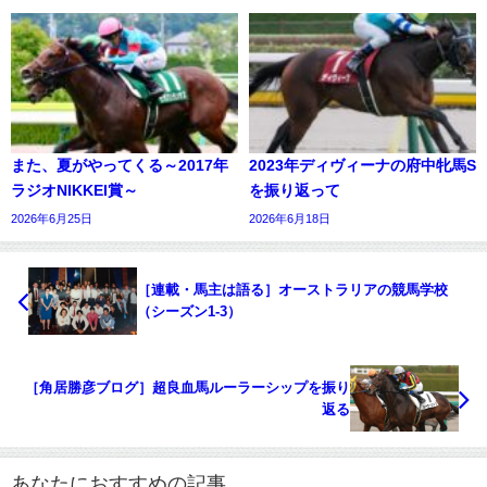
また、夏がやってくる～2017年
2023年ディヴィーナの府中牝馬S
ラジオNIKKEI賞～
を振り返って
2026年6月25日
2026年6月18日
［連載・馬主は語る］オーストラリアの競馬学校
（シーズン1-3）
［角居勝彦ブログ］超良血馬ルーラーシップを振り
返る
あなたにおすすめの記事