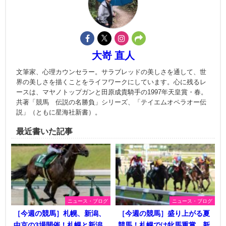
大嵜 直人
文筆家、心理カウンセラー。サラブレッドの美しさを通して、世
界の美しさを描くことをライフワークにしています。心に残るレ
ースは、マヤノトップガンと田原成貴騎手の1997年天皇賞・春。
共著「競馬 伝説の名勝負」シリーズ、「テイエムオペラオー伝
説」（ともに星海社新書）。
最近書いた記事
ニュース・ブログ
ニュース・ブログ
［今週の競馬］札幌、新潟、
［今週の競馬］盛り上がる夏
中京の3場開催！札幌と新潟
競馬！札幌では牝馬重賞、新