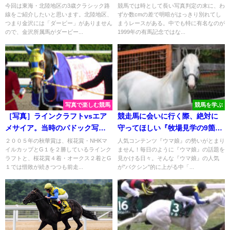
た２０１０年オークスの思い
今回は東海・北陸地区の3歳クラシック路
競馬では時として長い写真判定の末に、わ
線をご紹介したいと思います。北陸地区、
ずか数cmの差で明暗がはっきり別れてし
出。
つまり金沢には「ダービー」がありません
まうレースがある。中でも特に有名なのが
ので、金沢所属馬がダービー...
1999年の有馬記念ではな...
写真で楽しむ競馬
競馬を学ぶ
［写真］ラインクラフトvsエア
競走馬に会いに行く際、絶対に
メサイア。当時のパドック写真
守ってほしい『牧場見学の9箇
で振り返る、牝馬三冠・最終戦
条』とは？
２００５年の秋華賞は、桜花賞・NHKマ
人気コンテンツ『ウマ娘』の勢いがとまり
イルカップとG１を２勝しているラインク
ません！毎日のように『ウマ娘』の話題を
2005年秋華賞。
ラフトと、桜花賞４着・オークス２着とG
見かける日々。そんな『ウマ娘』の人気
１では惜敗が続きつつも前走...
が"バクシン"的に上がる中「...