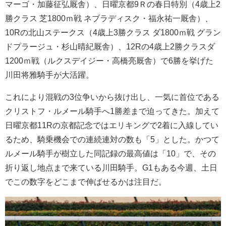
マーゴ・加藤征弘厩舎）、日曜京都9Ｒの春日特別（4歳上2
勝クラス 芝1800ｍ戦 ネブラディスク・福永祐一厩舎）、
10Rの北山ステークス（4歳上3勝クラス ダ1800ｍ戦 グラン
ドプラージュ・杉山晴紀厩舎）、12Rの4歳上2勝クラスダ
1200ｍ戦（ルクスデイジー・高橋亮厩舎）で6勝を挙げた
川田将雅騎手が大活躍。
これにより混戦の3位争いから抜け出し、一気に首位である
クリストフ・ルメール騎手へ1勝差まで迫ってきた。加えて
日曜京都11Rの京都記念ではエリキングで2着に入線してい
るため、騎乗機会での連続連対の数も「5」とした。かつて
ルメール騎手が樹立した同記録の最高値は「10」で、その
折り返し地点まで来ている川田騎手。G1もある今週、土日
でこの数字をどこまで伸ばせるかは注目だ。