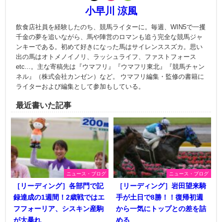
小早川 涼風
飲食店社員を経験したのち、競馬ライターに。毎週、WIN5で一攫
千金の夢を追いながら、馬や陣営のロマンも追う完全な競馬ジャ
ンキーである。初めて好きになった馬はサイレンススズカ。思い
出の馬はオトメノイノリ、ラッシュライフ、ファストフォース
etc...。主な寄稿先は『ウマフリ』『ウマフリ東北』『競馬チャン
ネル』（株式会社カンゼン）など。 ウマフリ編集・監修の書籍に
ライターおよび編集として参加もしている。
最近書いた記事
ニュース・ブログ
ニュース・ブログ
［リーディング］各部門で記
［リーディング］岩田望来騎
録達成の1週間！2歳戦ではエ
手が土日で8勝！！復帰初週
フフォーリア、シスキン産駒
から一気にトップとの差を詰
が大暴れ
める