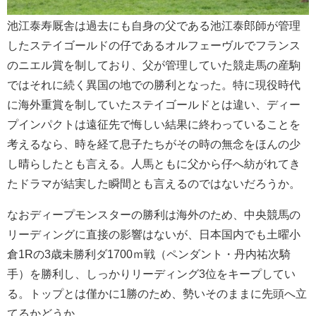
池江泰寿厩舎は過去にも自身の父である池江泰郎師が管理
したステイゴールドの仔であるオルフェーヴルでフランス
のニエル賞を制しており、父が管理していた競走馬の産駒
ではそれに続く異国の地での勝利となった。特に現役時代
に海外重賞を制していたステイゴールドとは違い、ディー
プインパクトは遠征先で悔しい結果に終わっていることを
考えるなら、時を経て息子たちがその時の無念をほんの少
し晴らしたとも言える。人馬ともに父から仔へ紡がれてき
たドラマが結実した瞬間とも言えるのではないだろうか。
なおディープモンスターの勝利は海外のため、中央競馬の
リーディングに直接の影響はないが、日本国内でも土曜小
倉1Rの3歳未勝利ダ1700ｍ戦（ペンダント・丹内祐次騎
手）を勝利し、しっかりリーディング3位をキープしてい
る。トップとは僅かに1勝のため、勢いそのままに先頭へ立
てるかどうか。