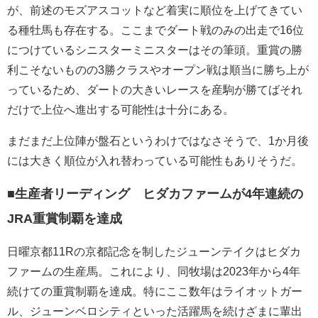
が、前述のモズアスコットなど着実に順位を上げてきてい
る種牡馬も存在する。ここまでダート戦のみの出走で16位
につけているシニスターミニスターはその筆頭。重賞の勝
利こそないものの3勝クラスやオープン戦は順当に勝ち上が
っているため、ダートの大きいレースを産駒が勝てばそれ
だけで上位へ進出する可能性は十分にある。
まだまだ上位陣が盤石というわけではなさそうで、1か月後
には大きく順位が入れ替わっている可能性もありそうだ。
■生産者リーディング ヒダカファームが4年連続の
JRA重賞制覇を達成
日曜京都11Rの京都記念を制したジューンテイクはヒダカ
ファームの生産馬。これにより、同牧場は2023年から4年
続けての重賞制覇を達成。特にここ数年はライオットガー
ル、ジューンベロシティといった活躍馬を続けざまに輩出