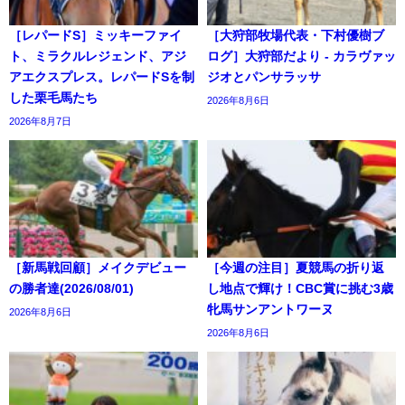
［レパードS］ミッキーファイ
［大狩部牧場代表・下村優樹ブ
ト、ミラクルレジェンド、アジ
ログ］大狩部だより - カラヴァッ
アエクスプレス。レパードSを制
ジオとパンサラッサ
した栗毛馬たち
2026年8月6日
2026年8月7日
［新馬戦回顧］メイクデビュー
［今週の注目］夏競馬の折り返
の勝者達(2026/08/01)
し地点で輝け！CBC賞に挑む3歳
牝馬サンアントワーヌ
2026年8月6日
2026年8月6日