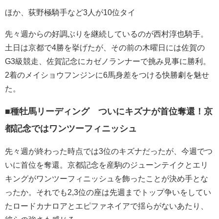
ほか、荻野極騎手など3人が10位タイ
先々週からの好調ぶりを継続しているのが西村淳也騎手。
土日は京都で4勝を挙げたが、その前の木曜日には佐賀の
G3級競走、佐賀記念にカゼノランナーで挑み見事に勝利。
2着のメイショウフンジンに6馬身差をつける快勝劇を魅せ
た。
■種牡馬リーディング ついにキズナが首位奪還！京
都記念ではワンツーフィニッシュ
先々週が終わった時点では3位のキズナだったが、今週でつ
いに首位を奪還。京都記念を産駒のジューンテイクとエリ
キングがワンツーフィニッシュを飾ったことが決め手とな
ったか。それでも2,3位の座は先週までトップ争いをしてい
たロードカナロアとエピファネイアで揺らがないあたり、