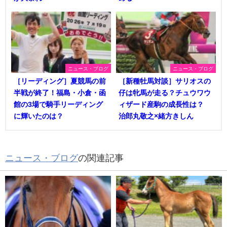
ニュース・ブログ
ニュース・ブログ
［リーディング］夏競馬の前
［新種牡馬対談］サリオスの
半戦が終了！福島・小倉・函
仔は牝馬が走る？チュウワウ
館の3場で騎手リーディング
ィザード産駒の成長性は？
に輝いたのは？
治郎丸敬之×緒方きしん
ニュース・ブログ
の関連記事