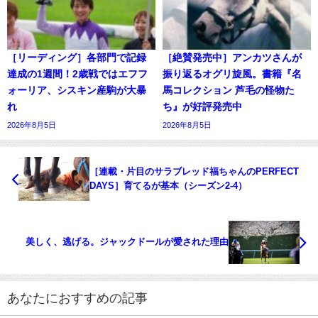
［リーディング］各部門で記録
［絶賛発売中］アンカツさんが
達成の1週間！2歳戦ではエフフ
振り返るオグリ旋風。書籍『名
ォーリア、シスキン産駒が大暴
馬コレクション 芦毛の怪物た
れ
ち』が好評発売中
2026年8月5日
2026年8月5日
［連載・片目のサラブレッド福ちゃんのPERFECT
DAYS］育てるが基本（シーズン2-4）
美しく、逃げる。ジャックドールが愛された理由
あなたにおすすめの記事