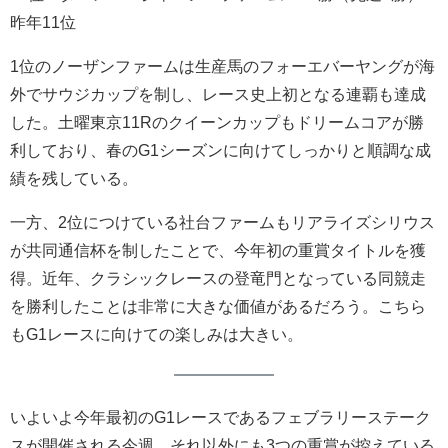
昨年11位
1位のノーザンファームは生産馬のフォーエバーヤングが海
外でサウジカップを制し、レース史上初となる連覇も達成
した。土曜東京11Rのクイーンカップもドリームコアが勝
利しており、春のG1シーズンに向けてしっかりと順調な成
績を残している。
一方、2位につけている社台ファームもリアライズシリウス
が共同通信杯を制したことで、今年初の重賞タイトルを獲
得。近年、クラシックレースの登竜門となっている同競走
を勝利したことは非常に大きな価値があるだろう。こちら
もG1レースに向けての楽しみは大きい。
いよいよ今年最初のG1レースであるフェブラリーステーク
スが開催される今週。それ以外にも3つの重賞が控えている