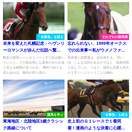
「名勝負」を語る
それぞれの競馬愛
未来を変えた札幌記念 - ヘヴンリ
忘れられない、1999年オークス
ーロマンスが歩んだ伝説へ繋が
での出来事〜私がウメノファイ
る道
バーを応援した理由〜
数多の競馬シーンを１ページずつ読み解い
馬券運と恋愛運は、反比例する。 若い
ていくと、どの競走馬にも運命の分かれ道
頃、こんな法則があるのではと、競馬仲間
と思える瞬間が見つかる。 勝利で拓ける
と話していた。つまり、競馬も恋愛も両方
道もあれば、勝利が回り道の...
が上手くいくということは極め...
競馬を学ぶ
「名勝負」を語る
東海地区・北陸地区3歳クラシッ
史上初のＧ１レースで１着同
ク路線について
着！漫画のような決着に心躍っ