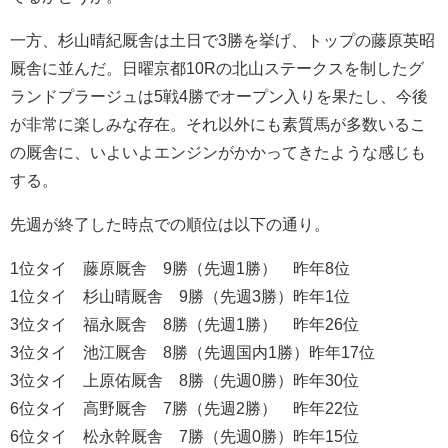
一方、杉山晴紀厩舎は土日で3勝を挙げ、トップの藤原英昭
厩舎に並んだ。日曜京都10Rの北山ステークスを制したグ
ランドプラージュは5戦4勝でオープン入りを果たし、今後
が非常に楽しみな存在。それ以外にも素質馬が多数いるこ
の厩舎に、いよいよエンジンがかかってきたような感じも
する。
先週が終了した時点での順位は以下の通り。
1位タイ 藤原厩舎 9勝（先週1勝） 昨年8位
1位タイ 杉山晴厩舎 9勝（先週3勝）昨年1位
3位タイ 福永厩舎 8勝（先週1勝） 昨年26位
3位タイ 池江厩舎 8勝（先週国内1勝）昨年17位
3位タイ 上原佑厩舎 8勝（先週0勝）昨年30位
6位タイ 高野厩舎 7勝（先週2勝） 昨年22位
6位タイ 松永幹厩舎 7勝（先週0勝）昨年15位