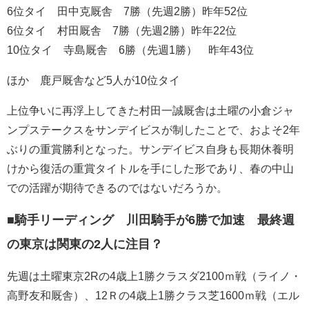
6位タイ 田中克厩舎 7勝（先週2勝）昨年52位
6位タイ 村田厩舎 7勝（先週2勝）昨年22位
10位タイ 寺島厩舎 6勝（先週1勝） 昨年43位
ほか 鹿戸厩舎など5人が10位タイ
上位争いに再浮上してきた村田一誠厩舎は土曜の小倉ジャ
ンプステークスをサンデイビスが制したことで、およそ2年
ぶりの重賞勝利となった。サンデイビス自身も長期休養明
けから復活の重賞タイトルを手にした形であり、春の中山
での活躍が期待できるのではないだろうか。
■騎手リーディング 川田騎手が6勝で加速 最終週
の東京は関東の2人に注目？
先週は土曜東京2Rの4歳上1勝クラスダ2100ｍ戦（ライノ・
高野友和厩舎）、12Ｒの4歳上1勝クラス芝1600ｍ戦（エル