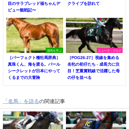
目のサラブレッド福ちゃんデ
クライブを訪れて
ビュー観戦記〜
競馬を学ぶ
ニュース・ブログ
［パーフェクト種牡馬辞典］
［POG26-27］視線を集める
真珠くん、海を渡る。パール
名牝の初仔たち - 成長力に注
シークレットが日本にやって
目！芝重賞戦線で活躍した母
くるまでの大冒険
の仔を並べる
「名馬」を語る
の関連記事