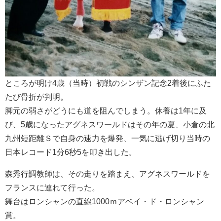
ところが明け4歳（当時）初戦のシンザン記念2着後にふた
たび骨折が判明。
脚元の弱さがどうにも道を阻んでしまう。休養は1年に及
び、5歳になったアグネスワールドはその年の夏、小倉の北
九州短距離Ｓで自身の速力を爆発、一気に逃げ切り当時の
日本レコード1分6秒5を叩き出した。
森秀行調教師は、その走りを踏まえ、アグネスワールドを
フランスに連れて行った。
舞台はロンシャンの直線1000ｍアベイ・ド・ロンシャン
賞。