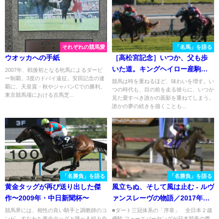
それぞれの競馬愛
「名馬」を語る
ウオッカへの手紙
［高松宮記念］いつか、父も歩
いた道。キングヘイロー産駒の
2007年、戦後初となる牝馬によるダービ
ー制覇。3度のドバイ遠征。安田記念の連
短距離王、ローレルゲレイロ。
競馬は時を重ねるほど、味わいを増す。い
覇に、天皇賞・秋やジャパンCでの勝利。
つの時代も、目の前を走る彼らに、いつか
東京競馬場における古馬芝...
見た愛すべき誰かの面影を重ねてしまう。
誰かの夢の続きを描くことも...
「名勝負」を語る
「名勝負」を語る
黄金タッグが再び送り出した傑
風立ちぬ、そして風は止む - ルヴ
作〜2009年・中日新聞杯〜
ァンスレーヴの物語／2017年・
全日本2歳優駿
競馬界には、相性の良い騎手と調教師のコ
■ダート三冠体系の「序章」 全日本２歳
ンビ、すなわち黄金タッグと呼べる組み合
優駿 フォーエバーヤングが日本競馬の夢