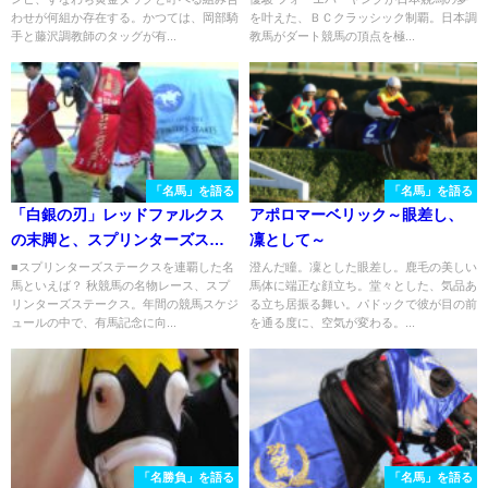
わせが何組か存在する。かつては、岡部騎
を叶えた、ＢＣクラッシック制覇。日本調
手と藤沢調教師のタッグが有...
教馬がダート競馬の頂点を極...
「名馬」を語る
「名馬」を語る
「白銀の刃」レッドファルクス
アポロマーベリック～眼差し、
の末脚と、スプリンターズステ
凜として～
ークス
■スプリンターズステークスを連覇した名
澄んだ瞳。凜とした眼差し。鹿毛の美しい
馬といえば？ 秋競馬の名物レース、スプ
馬体に端正な顔立ち。堂々とした、気品あ
リンターズステークス。年間の競馬スケジ
る立ち居振る舞い。パドックで彼が目の前
ュールの中で、有馬記念に向...
を通る度に、空気が変わる。...
「名勝負」を語る
「名馬」を語る