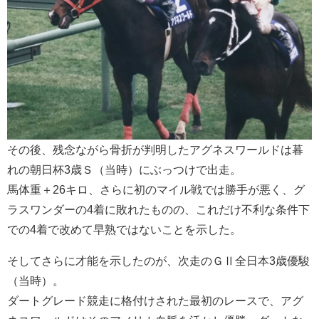
その後、残念ながら骨折が判明したアグネスワールドは暮
れの朝日杯3歳Ｓ（当時）にぶっつけで出走。
馬体重＋26キロ、さらに初のマイル戦では勝手が悪く、グ
ラスワンダーの4着に敗れたものの、これだけ不利な条件下
での4着で改めて早熟ではないことを示した。
そしてさらに才能を示したのが、次走のＧⅡ全日本3歳優駿
（当時）。
ダートグレード競走に格付けされた最初のレースで、アグ