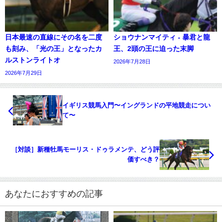
日本最速の直線にその名を二度
ショウナンマイティ - 暴君と龍
も刻み、「光の王」となったカ
王、2頭の王に迫った末脚
ルストンライトオ
2026年7月28日
2026年7月29日
イギリス競馬入門〜イングランドの平地競走につい
て〜
［対談］新種牡馬モーリス・ドゥラメンテ、どう評
価すべき？
あなたにおすすめの記事