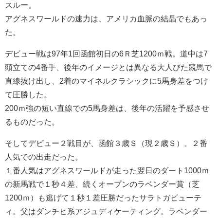
スルー。
アグネスワールドの速力は、アメリカ血脈の結晶でもあっ
た。
デビュー戦は97年1回函館初日の6Ｒ芝1200ｍ戦。道中は7
頭立ての4番手、後年のイメージとは異なる大人びた競馬で
直線抜け出し、2着のマイネルクラシックに5馬身差をつけ
て圧勝した。
200ｍ強の短い直線での5馬身差は、後年の活躍を予感させ
るものだった。
そしてデビュー２戦目が、函館３歳Ｓ（現２歳Ｓ）。２番
人気での出走だった。
１番人気はアグネスワールドが走った翌日のダート1000ｍ
の新馬戦で１秒４差、続くオープンのラベンダー賞（芝
1200ｍ）も逃げて１秒１差圧勝だったサラトガビューテ
ィ。父はダンチヒ系アジュディケーティング。ラベンダー