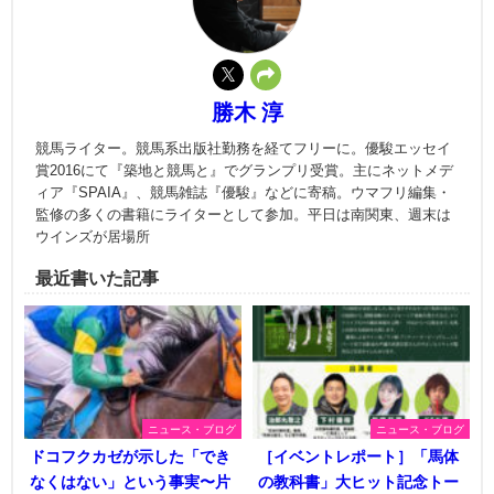
勝木 淳
競馬ライター。競馬系出版社勤務を経てフリーに。優駿エッセイ
賞2016にて『築地と競馬と』でグランプリ受賞。主にネットメデ
ィア『SPAIA』、競馬雑誌『優駿』などに寄稿。ウマフリ編集・
監修の多くの書籍にライターとして参加。平日は南関東、週末は
ウインズが居場所
最近書いた記事
ニュース・ブログ
ニュース・ブログ
ドコフクカゼが示した「でき
［イベントレポート］「馬体
なくはない」という事実〜片
の教科書」大ヒット記念トー