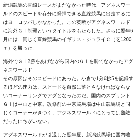
新潟競馬の直線レースがまだなかった時代、アグネスワー
ルドのスピードを存分に発揮できる直線競馬に出走するに
はヨーロッパしかなかった。この英断がアグネスワールド
に海外ＧⅠ制覇というタイトルをもたらした。さらに翌年6
月には、同じく直線競馬のイギリス・ジュライＣ（芝1200
ｍ）を勝った。
海外でＧⅠ2勝をあげながら国内のＧⅠを勝てなかったアグ
ネスワールド。
その原因はそのスピードにあった。小倉で1分6秒5を記録す
るほどの速力は、スピードを自然に落とさなければならな
いコーナーリングでアダとなったのだ。国内のスプリント
ＧⅠは中山と中京。改修前の中京競馬場は中山競馬場と同
じくコーナーがきつく、アグネスワールドにとっては難敵
だったにちがいない。
アグネスワールドが引退した翌年夏、新潟競馬場に国内唯