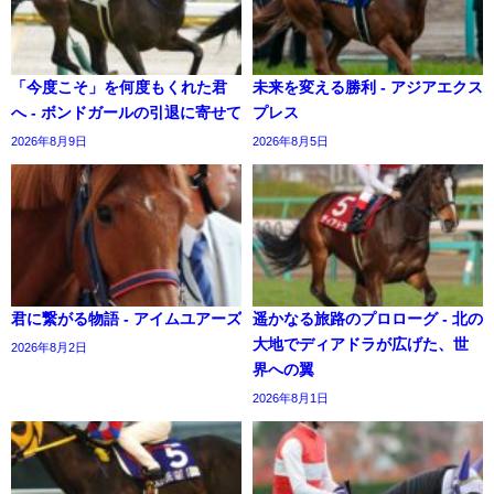
「今度こそ」を何度もくれた君
未来を変える勝利 - アジアエクス
へ - ボンドガールの引退に寄せて
プレス
2026年8月9日
2026年8月5日
君に繋がる物語 - アイムユアーズ
遥かなる旅路のプロローグ - 北の
大地でディアドラが広げた、世
2026年8月2日
界への翼
2026年8月1日