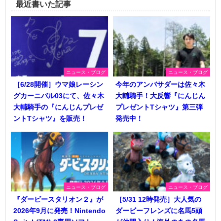
最近書いた記事
ニュース・ブログ
ニュース・ブログ
［6/28開催］ウマ娘レーシン
今年のアンバサダーは佐々木
グカーニバル03にて、佐々木
大輔騎手！大反響『にんじん
大輔騎手の『にんじんプレゼ
プレゼントTシャツ』第三弾
ントTシャツ』を販売！
発売中！
ニュース・ブログ
ニュース・ブログ
『ダービースタリオン２』が
［5/31 12時発売］大人気の
2026年9月に発売！Nintendo
ダービーフレンズに名馬5頭