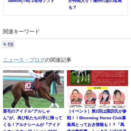
Switch(TM) 2専用ソフト
が仲間入り！海外のあの名馬
も？
関連キーワード
PR
ニュース・ブログ
の関連記事
栗毛のアイドル“アルしゃ
［イベント］第2回は諏訪氏が参
ん”が、再び私たちの手に帰って
戦！！Blooming Horse Club募
くる！アルナシームが『アイド
集馬とっておき情報も！？「馬