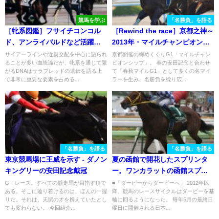
競馬を学ぶ
「名勝負」を語る
［牝系図鑑］フサイチコンコル
［Rewind the race］京都之神～
ド、アンライバルドなど活躍馬
2013年・マイルチャンピオンシ
多数。スタミナと瞬発力のバレ
ップ～
サイアーラインや近親交配を中心に語られ
京都開催の締めくくりG1「マイルチャン
ることが多い血統論だが、牝系を通じて繋
ピオンシップ」。 春の安田記念と合わせ
ークイーン牝系。
がるDNAはサラブレッドの遺伝を語る上
て「春秋マイルG1」として多くの名マイ
で非常に重要な要素を占める...
ラーを生み、名勝負を繰り広...
「名勝負」を語る
「名勝負」を語る
東京競馬場に王威を示す - ダノン
夏の函館で開花したスプリンタ
キングリーの安田記念戴冠
ー。ワンカラットの函館スプリ
ントS
GⅠレース。すべての競走馬が目指す頂で
■「ダービーからダービーへ」 2012年以
ある。そこに辿り着けるのは、ほんの一握
降、競馬のレースサイクルはダービーを基
りだ。それは、天賦の才を携えていたとし
軸に回るようになった。 毎年5月の最終日
ても変わらない。 今回紹介...
曜日に開催される日本...