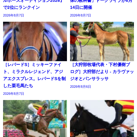
ルホースオーディション2026』
体の教科書」トークライブが8月
で2位にランクイン
14日に開催
2026年8月7日
2026年8月7日
［レパードS］ミッキーファイ
［大狩部牧場代表・下村優樹ブ
ト、ミラクルレジェンド、アジ
ログ］大狩部だより - カラヴァッ
アエクスプレス。レパードSを制
ジオとパンサラッサ
した栗毛馬たち
2026年8月6日
2026年8月7日