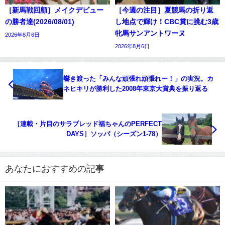
［新馬戦回顧］メイクデビュー
［今週の注目］夏競馬の折り返
の勝者達(2026/08/01)
し地点で輝け！CBC賞に挑む3歳
牝馬サンアントワーヌ
2026年8月6日
2026年8月6日
響き渡った「みんな頑張れ頑張れー！」の実況。カ
ネヒキリが勝利した2008年東京大賞典を振り返る
［連載・片目のサラブレッド福ちゃんのPERFECT
DAYS］ソッパ（シーズン1-78）
あなたにおすすめの記事