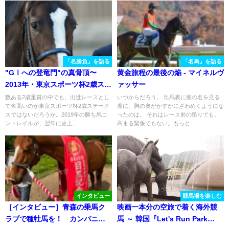
「名勝負」を語る
「名馬」を語る
"GⅠへの登竜門"の真骨頂〜
黄金旅程の最後の焔 - マイネルヴ
2013年・東京スポーツ杯2歳ステ
ァッサー
ークス〜
数ある2歳重賞の中でも、出世レースとし
いつからだろう。 出馬表に彼の名を見る
て名高いのが東京スポーツ杯2歳ステーク
度に、胸の奥がかすかにざわめくようにな
スではないだろうか。2019年の勝ち馬コ
ったのは。 それはレース前の昂りでも、
ントレイルが、翌年に史上...
高まる緊張でもない。もっと...
インタビュー
競馬場を楽しむ
［インタビュー］青森の乗馬ク
映画一本分の空旅で着く海外競
ラブで種牡馬を！ カンパニー
馬 ～ 韓国『Let's Run Park