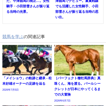
た、中津競馬の廃止…。女性
津競馬でデビュー。重賞戦線
騎手・小田部雪さんが振り返
でも活躍した女性騎手、小田
る当時の光景。
部雪さんが振り返る当時の思
い出。
競馬を学ぶ
の関連記事
「メイショウ」の軌跡と継承 - 松
［パーフェクト種牡馬辞典］真
本好雄オーナーの足跡を辿る
珠くん、海を渡る。パールシー
クレットが日本にやってくるま
2026年7月5日
での大冒険
2026年6月7日