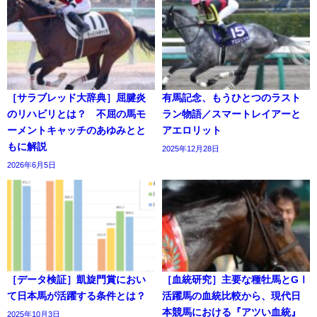
［サラブレッド大辞典］屈腱炎
有馬記念、もうひとつのラスト
のリハビリとは？ 不屈の馬モ
ラン物語／スマートレイアーと
ーメントキャッチのあゆみとと
アエロリット
もに解説
2025年12月28日
2026年6月5日
［データ検証］凱旋門賞におい
［血統研究］主要な種牡馬とGⅠ
て日本馬が活躍する条件とは？
活躍馬の血統比較から、現代日
本競馬における『アツい血統』
2025年10月3日