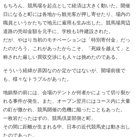
もちろん、競馬場を起点として経済は大きく動いた。開催
日になると町には各地から観光客が押し寄せたり、場内の
職員というかたちで地元に雇用も生み出した。競馬場周辺
道路の売却金額を元手に、学校も1件建設された。
だが、やはり当初のモチベーションは「特別寄付金」だっ
たのだろう。これがあったからこそ、「死線を越えて」と
称された厳しい買収交渉にも人々は挑めたのである。
そういう経緯が原因なのか定かではないが、開場前後で
も、様々なトラブルがあった。
地鎮祭の前には、会場のテントが何者かによって切り裂か
れる事件が発生。また、オープン翌月にはコース内に大量
の釘が撒かれ、競馬開催の危機に陥ったこともあった。
一枚岩だったはずの、競馬倶楽部側と町。
その間に距離が生まれる中、日本の近代競馬史は動き出し
たのであった。