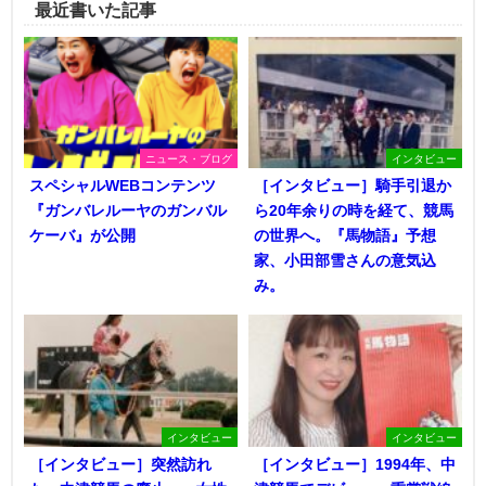
最近書いた記事
ニュース・ブログ
インタビュー
スペシャルWEBコンテンツ
［インタビュー］騎手引退か
『ガンバレルーヤのガンバル
ら20年余りの時を経て、競馬
ケーバ』が公開
の世界へ。『馬物語』予想
家、小田部雪さんの意気込
み。
インタビュー
インタビュー
［インタビュー］突然訪れ
［インタビュー］1994年、中