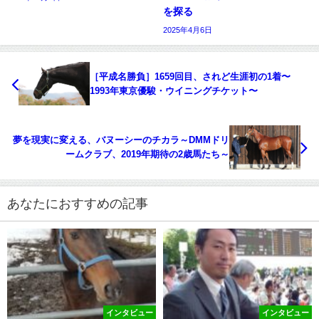
を探る
2025年4月6日
［平成名勝負］1659回目、されど生涯初の1着〜
1993年東京優駿・ウイニングチケット〜
夢を現実に変える、バヌーシーのチカラ～DMMドリ
ームクラブ、2019年期待の2歳馬たち～
あなたにおすすめの記事
インタビュー
インタビュー