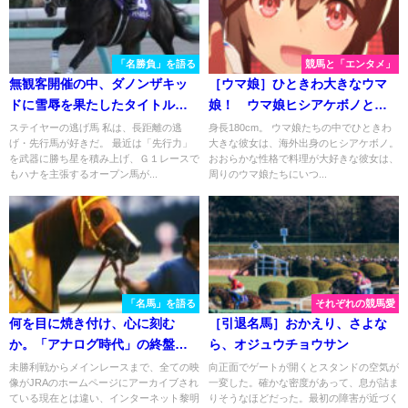
「名勝負」を語る
競馬と「エンタメ」
無観客開催の中、ダノンザキッ
［ウマ娘］ひときわ大きなウマ
ドに雪辱を果たしたタイトルホ
娘！ ウマ娘ヒシアケボノと、
ルダー／２０２１年・弥生賞
史実馬ヒシアケボノ。
ステイヤーの逃げ馬 私は、長距離の逃
身長180cm。 ウマ娘たちの中でひときわ
げ・先行馬が好きだ。 最近は「先行力」
大きな彼女は、海外出身のヒシアケボノ。
を武器に勝ち星を積み上げ、Ｇ１レースで
おおらかな性格で料理が大好きな彼女は、
もハナを主張するオープン馬が...
周りのウマ娘たちにいつ...
「名馬」を語る
それぞれの競馬愛
何を目に焼き付け、心に刻む
［引退名馬］おかえり、さよな
か。「アナログ時代」の終盤を
ら、オジュウチョウサン
駆けたティコティコタックの思
未勝利戦からメインレースまで、全ての映
向正面でゲートが開くとスタンドの空気が
像がJRAのホームページにアーカイブされ
一変した。確かな密度があって、息が詰ま
い出。
ている現在とは違い、インターネット黎明
りそうなほどだった。最初の障害が近づく