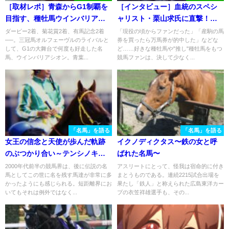
［取材レポ］青森からG1制覇を
［インタビュー］血統のスペシ
目指す、種牡馬ウインバリアシ
ャリスト・栗山求氏に直撃！
オン - 荒谷牧場を訪ねて
好きな種牡馬や理想の種牡馬、
ダービー2着、菊花賞2着、有馬記念2着
「現役の頃からファンだった」「産駒の馬
──。三冠馬オルフェーヴルのライバルと
券を買ったら万馬券が的中した」などな
輸入して欲しい海外種牡馬と
して、G1の大舞台で何度も好走した名
ど……好きな種牡馬や"推し"種牡馬をもつ
は？
馬、ウインバリアシオン。青葉...
競馬ファンは、決して少なく...
「名馬」を語る
「名馬」を語る
女王の信念と天使が歩んだ軌跡
イクノディクタス〜鉄の女と呼
のぶつかり合い～テンシノキセ
ばれた名馬〜
キ・2003年セントウルS～
2000年代前半の競馬界は、後に伝説の名
アスリートにとって、怪我は宿命的に付き
馬としてこの世に名を残す馬達が非常に多
まとうものである。連続2215試合出場を
かったようにも感じられる。短距離界にお
果たし「鉄人」と称えられた広島東洋カー
いてもそれは例外ではなく...
プの衣笠祥雄選手も、その...