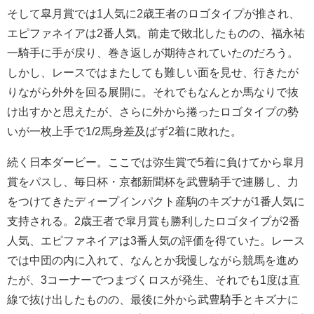
そして皐月賞では1人気に2歳王者のロゴタイプが推され、
エピファネイアは2番人気。前走で敗北したものの、福永祐
一騎手に手が戻り、巻き返しが期待されていたのだろう。
しかし、レースではまたしても難しい面を見せ、行きたが
りながら外外を回る展開に。それでもなんとか馬なりで抜
け出すかと思えたが、さらに外から捲ったロゴタイプの勢
いが一枚上手で1/2馬身差及ばず2着に敗れた。
続く日本ダービー。ここでは弥生賞で5着に負けてから皐月
賞をパスし、毎日杯・京都新聞杯を武豊騎手で連勝し、力
をつけてきたディープインパクト産駒のキズナが1番人気に
支持される。2歳王者で皐月賞も勝利したロゴタイプが2番
人気、エピファネイアは3番人気の評価を得ていた。レース
では中団の内に入れて、なんとか我慢しながら競馬を進め
たが、3コーナーでつまづくロスが発生、それでも1度は直
線で抜け出したものの、最後に外から武豊騎手とキズナに