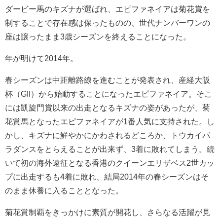
ダービー馬のキズナが選ばれ、エピファネイアは菊花賞を
制することで存在感は保ったものの、世代ナンバーワンの
座は譲ったまま3歳シーズンを終えることになった。
年が明けて2014年。
春シーズンは中距離路線を進むことが発表され、産経大阪
杯（GII）から始動することになったエピファネイア。そこ
には凱旋門賞以来の出走となるキズナの姿があったが、菊
花賞馬となったエピファネイアが1番人気に支持された。し
かし、キズナに鮮やかにかわされるどころか、トウカイパ
ラダンスをとらえることが出来ず、3着に敗れてしまう。続
いて初の海外遠征となる香港のクイーンエリザベス2世カッ
プに出走するも4着に敗れ、結局2014年の春シーズンはそ
のまま休養に入ることとなった。
菊花賞制覇をきっかけに素質が開花し、さらなる活躍が見