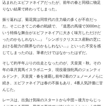
込まれたエピファネイアだったが、前年の春と同様に物足
りない結果で終わってしまった。
振り返れば、菊花賞は同世代の主力級の多くが不在だっ
た。そこにきてこの春の戦績で、『道悪の馬場で3000mと
いう特殊な舞台がエピファネイアに大きく味方しただけだ
ったのかもしれない…』『シンボリクリスエス産駒の芝に
おける能力の限界なのかもしれない…』といった不安を感
じてしまったのは、筆者だけではなかったはずだ。
そして約半年ぶりの出走となったのが、天皇賞・秋。その
年の皐月賞馬イスラボニータ、現役最強牝馬のジェンティ
ルドンナ、天皇賞・春を連覇し前年2着のフェノーメノらに
続き、エピファネイアは春の不振もあり、4番人気評価に甘
んじた。
レースは、出負け気味のスタートから中団～後方からじっ