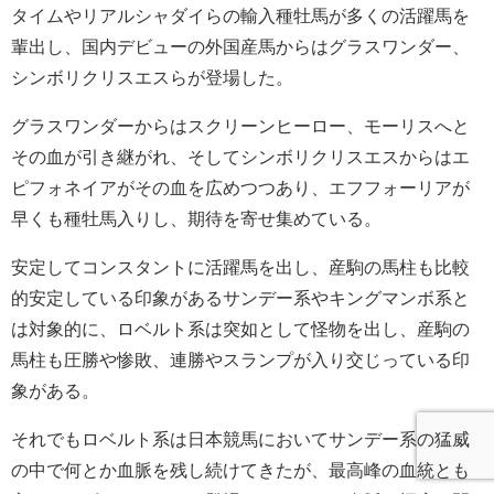
タイムやリアルシャダイらの輸入種牡馬が多くの活躍馬を
輩出し、国内デビューの外国産馬からはグラスワンダー、
シンボリクリスエスらが登場した。
グラスワンダーからはスクリーンヒーロー、モーリスへと
その血が引き継がれ、そしてシンボリクリスエスからはエ
ピフォネイアがその血を広めつつあり、エフフォーリアが
早くも種牡馬入りし、期待を寄せ集めている。
安定してコンスタントに活躍馬を出し、産駒の馬柱も比較
的安定している印象があるサンデー系やキングマンボ系と
は対象的に、ロベルト系は突如として怪物を出し、産駒の
馬柱も圧勝や惨敗、連勝やスランプが入り交じっている印
象がある。
それでもロベルト系は日本競馬においてサンデー系の猛威
の中で何とか血脈を残し続けてきたが、最高峰の血統とも