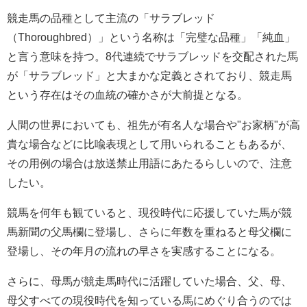
競走馬の品種として主流の「サラブレッド
（Thoroughbred）」という名称は「完璧な品種」「純血」
と言う意味を持つ。8代連続でサラブレッドを交配された馬
が「サラブレッド」と大まかな定義とされており、競走馬
という存在はその血統の確かさが大前提となる。
人間の世界においても、祖先が有名人な場合や"お家柄"が高
貴な場合などに比喩表現として用いられることもあるが、
その用例の場合は放送禁止用語にあたるらしいので、注意
したい。
競馬を何年も観ていると、現役時代に応援していた馬が競
馬新聞の父馬欄に登場し、さらに年数を重ねると母父欄に
登場し、その年月の流れの早さを実感することになる。
さらに、母馬が競走馬時代に活躍していた場合、父、母、
母父すべての現役時代を知っている馬にめぐり合うのでは