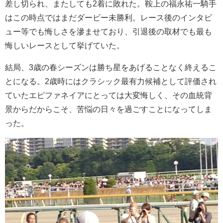
差し切られ、またしても2着に敗れた。鞍上の福永祐一騎手
はこの時点ではまだダービー未勝利。レース後のインタビ
ュー等でも悔しさを滲ませており、引退後の取材でも最も
悔しいレースとして挙げていた。
結局、3歳の春シーズンは勝ち星をあげることなく終えるこ
とになる。2歳時にはクラシック最有力候補として評価され
ていたエピファネイアにとっては大変悔しく、その血統背
景からだからこそ、苦悩の日々を過ごすことになってしま
った。