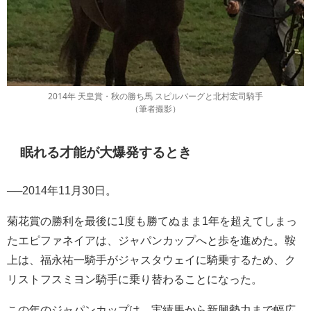
2014年 天皇賞・秋の勝ち馬 スピルバーグと北村宏司騎手
（筆者撮影）
眠れる才能が大爆発するとき
──2014年11月30日。
菊花賞の勝利を最後に1度も勝てぬまま1年を超えてしまっ
たエピファネイアは、ジャパンカップへと歩を進めた。鞍
上は、福永祐一騎手がジャスタウェイに騎乗するため、ク
リストフスミヨン騎手に乗り替わることになった。
この年のジャパンカップは、実績馬から新興勢力まで幅広