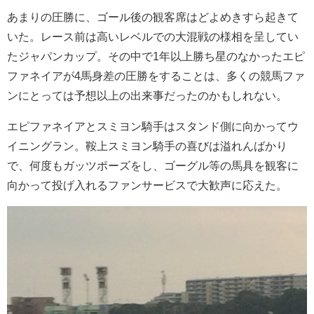
あまりの圧勝に、ゴール後の観客席はどよめきすら起きて
いた。レース前は高いレベルでの大混戦の様相を呈してい
たジャパンカップ。その中で1年以上勝ち星のなかったエピ
ファネイアが4馬身差の圧勝をすることは、多くの競馬ファ
ンにとっては予想以上の出来事だったのかもしれない。
エピファネイアとスミヨン騎手はスタンド側に向かってウ
イニングラン。鞍上スミヨン騎手の喜びは溢れんばかり
で、何度もガッツポーズをし、ゴーグル等の馬具を観客に
向かって投げ入れるファンサービスで大歓声に応えた。