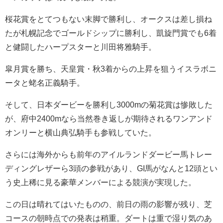
桜花賞をとてつもない末脚で勝利し、オークスは差し損ね
たが札幌記念でゴールドシップに勝利し、凱旋門賞でも6着
と健闘したハープスターと川田将雅騎手。
皐月賞を勝ち、天皇賞・秋3着からの上昇を狙うイスラボニ
ータと蛯名正義騎手。
そして、日本ダービーを勝利し3000mの菊花賞は惨敗した
が、府中2400mなら当然巻き返しが期待されるワンアンド
オンリーと横山典弘騎手も参戦していた。
さらには海外からも前年のアイルランドダービー馬トレー
ディングレザーら3頭の参戦があり、GI馬がなんと12頭とい
う史上稀に見る豪華メンバーによる競演が実現した。
この日は晴れてはいたものの、前日の雨の影響が残り、芝
コースの朝時点での発表は稍重。ダートは重で湿り気のあ