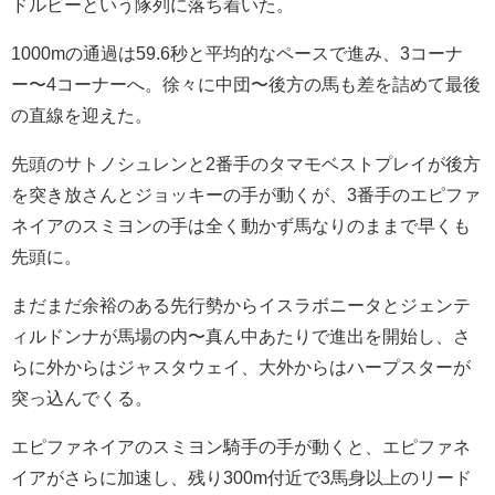
ドルビーという隊列に落ち着いた。
1000mの通過は59.6秒と平均的なペースで進み、3コーナ
ー〜4コーナーへ。徐々に中団〜後方の馬も差を詰めて最後
の直線を迎えた。
先頭のサトノシュレンと2番手のタマモベストプレイが後方
を突き放さんとジョッキーの手が動くが、3番手のエピファ
ネイアのスミヨンの手は全く動かず馬なりのままで早くも
先頭に。
まだまだ余裕のある先行勢からイスラボニータとジェンテ
ィルドンナが馬場の内〜真ん中あたりで進出を開始し、さ
らに外からはジャスタウェイ、大外からはハープスターが
突っ込んでくる。
エピファネイアのスミヨン騎手の手が動くと、エピファネ
イアがさらに加速し、残り300m付近で3馬身以上のリード