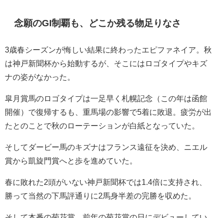
念願のGI制覇も、どこか残る物足りなさ
3歳春シーズンが悔しい結果に終わったエピファネイア。秋
は神戸新聞杯から始動するが、そこにはロゴタイプやキズ
ナの姿がなかった。
皐月賞馬のロゴタイプは一足早く札幌記念（この年は函館
開催）で復帰するも、重馬場の影響で5着に敗退。疲労が出
たとのことで秋のローテーションが白紙となっていた。
そしてダービー馬のキズナはフランス遠征を決め、ニエル
賞から凱旋門賞へと歩を進めていた。
春に敗れた2頭がいない神戸新聞杯では1.4倍に支持され、
勝って当然の下馬評通りに2馬身半差の完勝を収めた。
そして本番の菊花賞。前年の菊花賞の日にデビューしてい