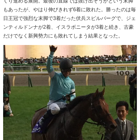
くり進める展開。最後の直線では抜け出そうかという末脚
もあったが、やはり伸びきれず6着に敗れた。勝ったのは毎
日王冠で強烈な末脚で3着だった伏兵スピルバーグで、ジェ
ンティルドンナが2着、イスラボニータが3着と続き、古豪
だけでなく新興勢力にも敗れてしまう結果となった。