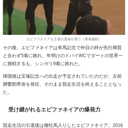
エピファネイアも王者の貫禄が漂う（筆者撮影）
その後、エピファネイアは有馬記念で外目の枠が先行脚質
と合わず5着に敗れ、年明けのドバイWCでダートの世界一
に挑戦するも、シンガリ9着に敗れた。
帰国後は宝塚記念への出走が予定されていたのだが、左前
脚繋靭帯炎を発症、そのまま競走生活を終えることとなっ
た。
受け継がれるエピファネイアの爆発力
競走生活の引退後は種牡馬入りしたエピファネイア。2016