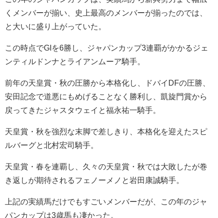
くメンバーが揃い、史上最高のメンバーが揃ったのでは、
と大いに盛り上がっていた。
この時点でGIを6勝し、ジャパンカップ3連覇がかかるジェ
ンティルドンナとライアンムーア騎手。
前年の天皇賞・秋の圧勝から本格化し、ドバイDFの圧勝、
安田記念で道悪にもめげることなく勝利し、凱旋門賞から
戻ってきたジャスタウェイと福永祐一騎手。
天皇賞・秋を強烈な末脚で差しきり、本格化を迎えたスピ
ルバーグと北村宏司騎手。
天皇賞・春を連覇し、久々の天皇賞・秋では大敗したが巻
き返しが期待されるフェノーメノと岩田康誠騎手。
上記の実績馬だけでもすごいメンバーだが、この年のジャ
パンカップは3歳馬も凄かった。