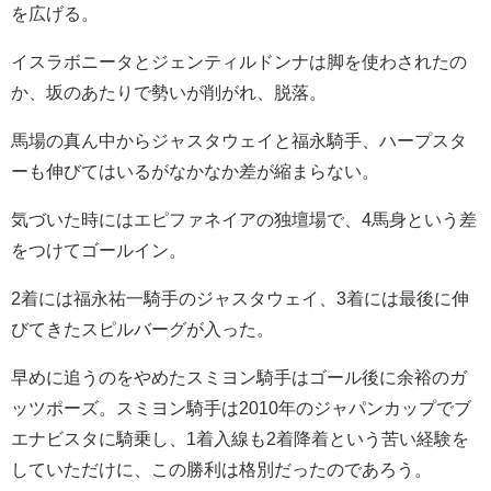
を広げる。
イスラボニータとジェンティルドンナは脚を使わされたの
か、坂のあたりで勢いが削がれ、脱落。
馬場の真ん中からジャスタウェイと福永騎手、ハープスタ
ーも伸びてはいるがなかなか差が縮まらない。
気づいた時にはエピファネイアの独壇場で、4馬身という差
をつけてゴールイン。
2着には福永祐一騎手のジャスタウェイ、3着には最後に伸
びてきたスピルバーグが入った。
早めに追うのをやめたスミヨン騎手はゴール後に余裕のガ
ッツポーズ。スミヨン騎手は2010年のジャパンカップでブ
エナビスタに騎乗し、1着入線も2着降着という苦い経験を
していただけに、この勝利は格別だったのであろう。