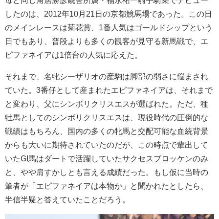
母と同じ角居勝彦厩舎所属・福永祐一騎手騎乗でデビュー
したのは、2012年10月21日の京都競馬場であった。この日
のメインレースは菊花賞、1番人気はゴールドシップという
日でもあり、普段よりも多くの観客が見守る新馬戦で、エ
ピファネイアは1倍台の人気に応えた。
それまで、名牝シーザリオの産駒は脚部の弱さに悩まされ
ていた。3番仔として産まれたエピファネイアは、それまで
と変わり、父にシンボリクリスエスが選ばれた。ただ、種
牡馬としてのシンボリクリスエスは、現役時代の圧倒的な
戦績はもちろん、国内の多くの牝馬と交配可能な血統背景
からも大いに期待されていたのだが、この時点で輩出して
いたGI馬はダートで活躍していたサクセスブロッケンのみ
と、やや肩すかしとも言える成績だった。もし仮に当時の
筆者が「エピファネイアは本物か」と聞かれたとしたら、
半信半疑と答えていたことだろう。