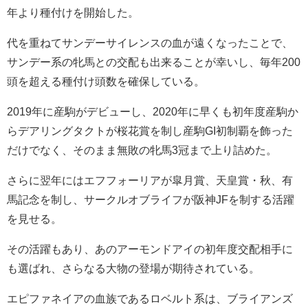
年より種付けを開始した。
代を重ねてサンデーサイレンスの血が遠くなったことで、
サンデー系の牝馬との交配も出来ることが幸いし、毎年200
頭を超える種付け頭数を確保している。
2019年に産駒がデビューし、2020年に早くも初年度産駒か
らデアリングタクトが桜花賞を制し産駒GI初制覇を飾った
だけでなく、そのまま無敗の牝馬3冠まで上り詰めた。
さらに翌年にはエフフォーリアが皐月賞、天皇賞・秋、有
馬記念を制し、サークルオブライフが阪神JFを制する活躍
を見せる。
その活躍もあり、あのアーモンドアイの初年度交配相手に
も選ばれ、さらなる大物の登場が期待されている。
エピファネイアの血族であるロベルト系は、ブライアンズ