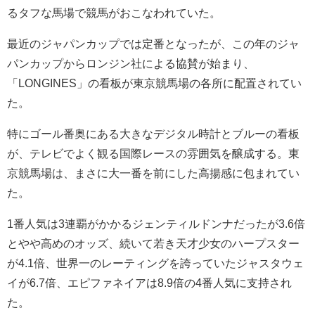
るタフな馬場で競馬がおこなわれていた。
最近のジャパンカップでは定番となったが、この年のジャ
パンカップからロンジン社による協賛が始まり、
「LONGINES」の看板が東京競馬場の各所に配置されてい
た。
特にゴール番奥にある大きなデジタル時計とブルーの看板
が、テレビでよく観る国際レースの雰囲気を醸成する。東
京競馬場は、まさに大一番を前にした高揚感に包まれてい
た。
1番人気は3連覇がかかるジェンティルドンナだったが3.6倍
とやや高めのオッズ、続いて若き天才少女のハープスター
が4.1倍、世界一のレーティングを誇っていたジャスタウェ
イが6.7倍、エピファネイアは8.9倍の4番人気に支持され
た。