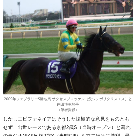
2009年フェブラリーS勝ち馬 サクセスブロッケン（父シンボリクリスエス）と
内田博幸騎手
（筆者撮影）
しかしエピファネイアはそうした懐疑的な意見をものとも
せず、出世レースである京都2歳S（当時オープン）と暮れ
のラジオNIKKEI杯2歳S（当時GIII）を立て続けに勝利。最