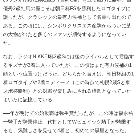
優秀2歳牡馬の座こそは朝日杯FSを勝利したロゴタイプに
譲ったが、クラシックの最有力候補として名乗り出たので
ある。この頃には、シンボリクリスエス産駒からついに芝
の大物が出たと多くのファンが期待するようになってい
た。
なお、ラジオNIKKEI杯2歳Sには後のライバルとして君臨す
るキズナが3着に入っていたが、この頃はまだ有力候補の1
頭という位置づけだった。どちらかと言えば、朝日杯組の1
着ロゴタイプや2着コディーノ（この時点で札幌2歳Sと東
スポ杯勝利）との対戦が楽しみにされる構図となっていた
よいたに記憶している。
──年が明けての始動戦は弥生賞だったが、この時は福永祐
一騎手が騎乗停止。代打としてWビュイック騎手が騎乗す
るも、気難しさを見せて4着と、初めての黒星となった。