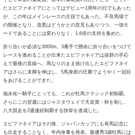
たエピファネイアにとってはデビュー1周年の日でもあった
が、この年はメインレースの主役でもあった。不良馬場で
の開催となり、道悪はどうかとの意見もありつつ、一強モ
ードであることには変わりなく、1.6倍の支持を集めた。
折り合いが必須な3000m。3番手で懸命に折り合いをつけて
レースを進めることが出来たエピファネイアは抜群の手応
えで最後の直線へ。馬なりのまま抜け出したエピファネイ
アはさらに末脚を伸ばし、5馬身差の圧勝でようやく一冠目
をあげることができた。
福永祐一騎手にとっても、これが牡馬クラシック初制覇。
さらにこの翌週にはジャスタウェイで天皇賞・秋を制し、
八大競走を2週連続制覇する快挙を達成した。
エピファネイアはその後、ジャパンカップにも有馬記念に
も出走することなく、年内休養を発表。最優秀3歳牡馬には