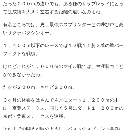
たった２００ｍの違いでも、ある種のサラブレッドにとっ
ては成績を大きく左右する距離の違いなのよね。
有名どころでは、史上最強のスプリンターとの呼び声も高
いサクラバクシンオー。
１，４００ｍ以下のレースでは１２戦１１勝２着の準パー
フェクトな戦績。
けれどこれが１，６００ｍのマイル戦では、生涯勝つこと
ができなかったわ。
たかが２００ｍ、されど２００ｍ。
３ヶ月の休養をはさんで４月にダート１，２００ｍの中
山・京葉ステークス、同じく５月にダート１，２００ｍの
京都・栗東ステークスを連勝。
それまでの悶えが嘘のように、ベストのスプリント条件に