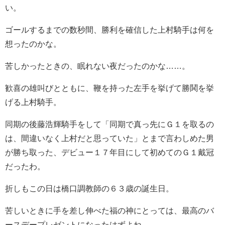
い。
ゴールするまでの数秒間、勝利を確信した上村騎手は何を
想ったのかな。
苦しかったときの、眠れない夜だったのかな……。
歓喜の雄叫びとともに、鞭を持った左手を挙げて勝鬨を挙
げる上村騎手。
同期の後藤浩輝騎手をして「同期で真っ先にＧ１を取るの
は、間違いなく上村だと思っていた」とまで言わしめた男
が勝ち取った、デビュー１７年目にして初めてのＧ１戴冠
だったわ。
折しもこの日は橋口調教師の６３歳の誕生日。
苦しいときに手を差し伸べた福の神にとっては、最高のバ
ースデープレゼントになったはずよね。