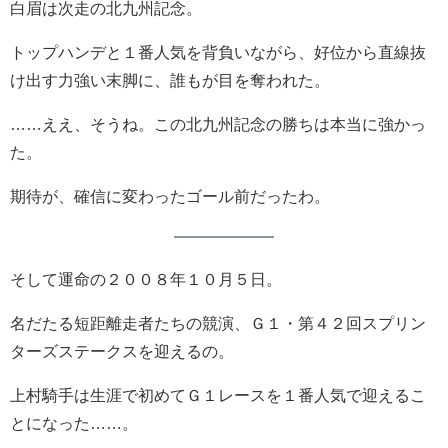
白眉は次走の北九州記念。
トップハンデと１番人気を背負いながら、好位から直線抜
け出す力強い末脚に、誰もが目を奪われた。
……ええ、そうね。この北九州記念の勝ちは本当に強かっ
た。
期待が、確信に変わったゴール前だったわ。
そして運命の２００８年１０月５日。
名だたる短距離走者たちの競演、Ｇ１・第４２回スプリン
ターズステークスを迎えるの。
上村騎手は生涯で初めてＧ１レースを１番人気で迎えるこ
とになった……。