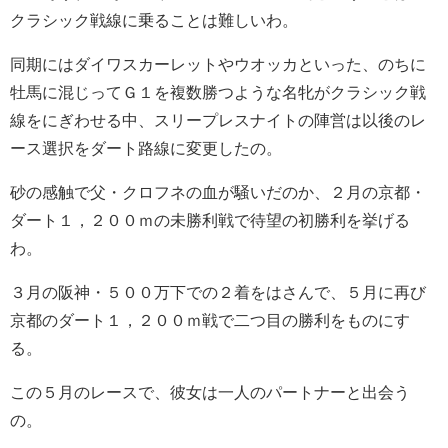
クラシック戦線に乗ることは難しいわ。
同期にはダイワスカーレットやウオッカといった、のちに
牡馬に混じってＧ１を複数勝つような名牝がクラシック戦
線をにぎわせる中、スリープレスナイトの陣営は以後のレ
ース選択をダート路線に変更したの。
砂の感触で父・クロフネの血が騒いだのか、２月の京都・
ダート１，２００ｍの未勝利戦で待望の初勝利を挙げる
わ。
３月の阪神・５００万下での２着をはさんで、５月に再び
京都のダート１，２００ｍ戦で二つ目の勝利をものにす
る。
この５月のレースで、彼女は一人のパートナーと出会う
の。