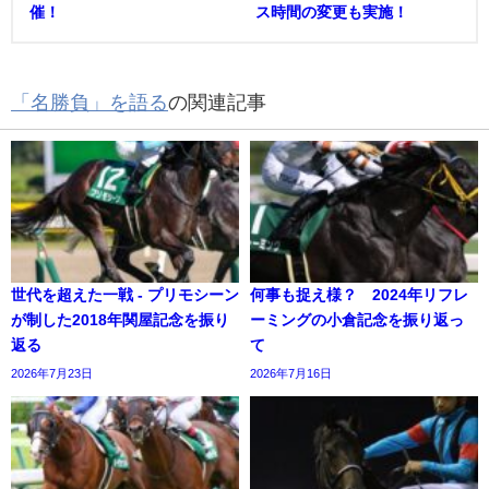
催！
ス時間の変更も実施！
「名勝負」を語る
の関連記事
世代を超えた一戦 - プリモシーン
何事も捉え様？ 2024年リフレ
が制した2018年関屋記念を振り
ーミングの小倉記念を振り返っ
返る
て
2026年7月23日
2026年7月16日