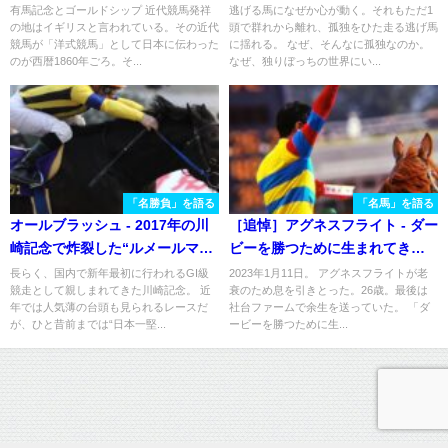
トランと引退式
たバトン。 - 2005年フェブラリ
有馬記念とゴールドシップ 近代競馬発祥
逃げる馬になぜか心が動く。それもただ1
の地はイギリスと言われている。その近代
頭で群れから離れ、孤独をひた走る逃げ馬
ーS
競馬が「洋式競馬」として日本に伝わった
に揺れる。 なぜ、そんなに孤独なのか。
のが西暦1860年ごろ。そ...
なぜ、独りぼっちの世界にい...
「名勝負」を語る
「名馬」を語る
オールブラッシュ - 2017年の川
［追悼］アグネスフライト - ダー
崎記念で炸裂した“ルメールマジ
ビーを勝つために生まれてきた
ック”
ような名馬の蹄跡を振り返る。
長らく、国内で新年最初に行われるGI級
2023年1月11日。 アグネスフライトが老
競走として親しまれてきた川崎記念。 近
衰のため息を引きとった。26歳。最後は
年では人気薄の台頭も見られるレースだ
社台ファームで余生を送っていた。 「ダ
が、ひと昔前までは“日本一堅...
ービーを勝つために生...