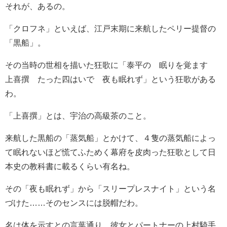
それが、あるの。
「クロフネ」といえば、江戸末期に来航したペリー提督の
「黒船」。
その当時の世相を描いた狂歌に「泰平の 眠りを覚ます
上喜撰 たった四はいで 夜も眠れず」という狂歌がある
わ。
「上喜撰」とは、宇治の高級茶のこと。
来航した黒船の「蒸気船」とかけて、４隻の蒸気船によっ
て眠れないほど慌てふためく幕府を皮肉った狂歌として日
本史の教科書に載るくらい有名ね。
その「夜も眠れず」から「スリープレスナイト」という名
づけた……そのセンスには脱帽だわ。
名は体を示すとの言葉通り、彼女とパートナーの上村騎手