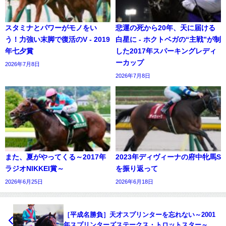
スタミナとパワーがモノをい
悲運の死から20年、天に届ける
う！力強い末脚で復活のV - 2019
白星に - ホクトベガの“主戦”が制
年七夕賞
した2017年スパーキングレディ
ーカップ
2026年7月8日
2026年7月8日
また、夏がやってくる～2017年
2023年ディヴィーナの府中牝馬S
ラジオNIKKEI賞～
を振り返って
2026年6月25日
2026年6月18日
［平成名勝負］天才スプリンターを忘れない～2001
年スプリンターズステークス・トロットスター～