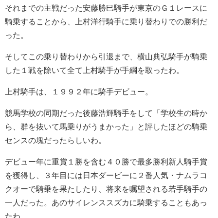
それまでの主戦だった安藤勝巳騎手が東京のＧ１レースに
騎乗することから、上村洋行騎手に乗り替わりでの勝利だ
った。
そしてこの乗り替わりから引退まで、横山典弘騎手が騎乗
した１戦を除いて全て上村騎手が手綱を取ったわ。
上村騎手は、１９９２年に騎手デビュー。
競馬学校の同期だった後藤浩輝騎手をして「学校生の時か
ら、群を抜いて馬乗りがうまかった」と評したほどの騎乗
センスの塊だったらしいわ。
デビュー年に重賞１勝を含む４０勝で最多勝利新人騎手賞
を獲得し、３年目には日本ダービーに２番人気・ナムラコ
クオーで騎乗を果たしたり、将来を嘱望される若手騎手の
一人だった。あのサイレンススズカに騎乗することもあっ
たわ。