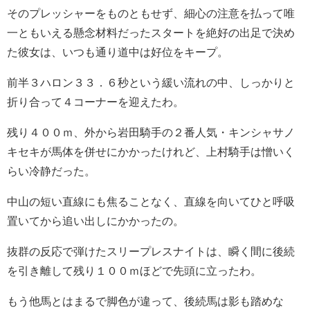
そのプレッシャーをものともせず、細心の注意を払って唯
一ともいえる懸念材料だったスタートを絶好の出足で決め
た彼女は、いつも通り道中は好位をキープ。
前半３ハロン３３．６秒という緩い流れの中、しっかりと
折り合って４コーナーを迎えたわ。
残り４００ｍ、外から岩田騎手の２番人気・キンシャサノ
キセキが馬体を併せにかかったけれど、上村騎手は憎いく
らい冷静だった。
中山の短い直線にも焦ることなく、直線を向いてひと呼吸
置いてから追い出しにかかったの。
抜群の反応で弾けたスリープレスナイトは、瞬く間に後続
を引き離して残り１００ｍほどで先頭に立ったわ。
もう他馬とはまるで脚色が違って、後続馬は影も踏めな