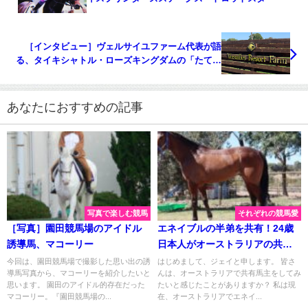
［インタビュー］ヴェルサイユファーム代表が語
る、タイキシャトル・ローズキングダムの「たてが
み被害」について
あなたにおすすめの記事
写真で楽しむ競馬
それぞれの競馬愛
［写真］園田競馬場のアイドル
エネイブルの半弟を共有！24歳
誘導馬、マコーリー
日本人がオーストラリアの共有
馬主をして感じたこと。
今回は、園田競馬場で撮影した思い出の誘
はじめまして、ジェイと申します。 皆さ
導馬写真から、マコーリーを紹介したいと
んは、オーストラリアで共有馬主をしてみ
思います。 園田のアイドル的存在だった
たいと感じたことがありますか？ 私は現
マコーリー。『園田競馬場の...
在、オーストラリアでエネイ...