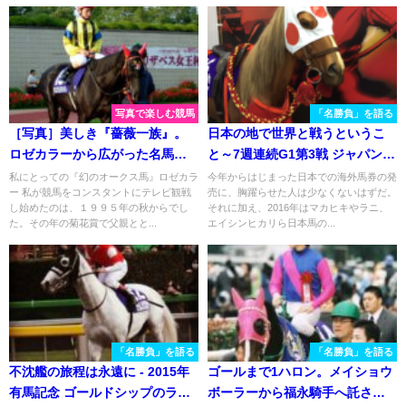
写真で楽しむ競馬
「名勝負」を語る
［写真］美しき『薔薇一族』。
日本の地で世界と戦うというこ
ロゼカラーから広がった名馬た
と～7週連続G1第3戦 ジャパンカ
ちを写真で振り返る
ップ～
私にとっての『幻のオークス馬』ロゼカラ
今年からはじまった日本での海外馬券の発
ー 私が競馬をコンスタントにテレビ観戦
売に、胸躍らせた人は少なくないはずだ。
し始めたのは、１９９５年の秋からでし
それに加え、2016年はマカヒキやラニ、
た。その年の菊花賞で父親とと...
エイシンヒカリら日本馬の...
「名勝負」を語る
「名勝負」を語る
不沈艦の旅程は永遠に - 2015年
ゴールまで1ハロン。メイショウ
有馬記念 ゴールドシップのラス
ボーラーから福永騎手へ託され