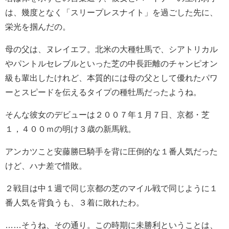
は、幾度となく「スリープレスナイト」を過ごした先に、
栄光を掴んだの。
母の父は、ヌレイエフ。北米の大種牡馬で、シアトリカル
やパントルセレブルといった芝の中長距離のチャンピオン
級も輩出したけれど、本質的には母の父として優れたパワ
ーとスピードを伝えるタイプの種牡馬だったようね。
そんな彼女のデビューは２００７年１月７日、京都・芝
１，４００ｍの明け３歳の新馬戦。
アンカツこと安藤勝巳騎手を背に圧倒的な１番人気だった
けど、ハナ差で惜敗。
２戦目は中１週で同じ京都の芝のマイル戦で同じように１
番人気を背負うも、３着に敗れたわ。
……そうね、その通り。この時期に未勝利ということは、