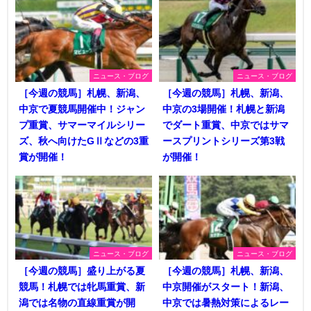
ニュース・ブログ
ニュース・ブログ
［今週の競馬］札幌、新潟、
［今週の競馬］札幌、新潟、
中京で夏競馬開催中！ジャン
中京の3場開催！札幌と新潟
プ重賞、サマーマイルシリー
でダート重賞、中京ではサマ
ズ、秋へ向けたGⅡなどの3重
ースプリントシリーズ第3戦
賞が開催！
が開催！
ニュース・ブログ
ニュース・ブログ
［今週の競馬］盛り上がる夏
［今週の競馬］札幌、新潟、
競馬！札幌では牝馬重賞、新
中京開催がスタート！新潟、
潟では名物の直線重賞が開
中京では暑熱対策によるレー