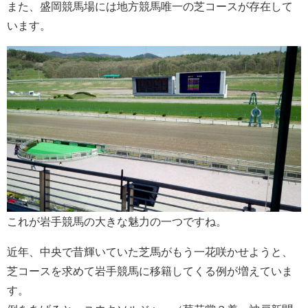
また、盛岡競馬場には地方競馬唯一の芝コースが存在して
います。
これが岩手競馬の大きな魅力の一つですね。
近年、中央で昔輝いていた芝馬がもう一花咲かせようと、
芝コースを求めて岩手競馬に移籍してくる例が増えていま
す。