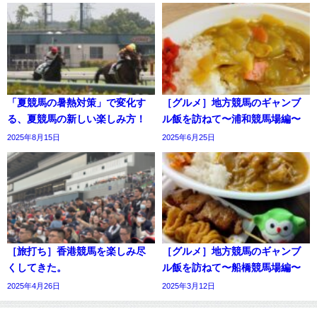
「夏競馬の暑熱対策」で変化す
［グルメ］地方競馬のギャンブ
る、夏競馬の新しい楽しみ方！
ル飯を訪ねて〜浦和競馬場編〜
2025年8月15日
2025年6月25日
［旅打ち］香港競馬を楽しみ尽
［グルメ］地方競馬のギャンブ
くしてきた。
ル飯を訪ねて〜船橋競馬場編〜
2025年4月26日
2025年3月12日