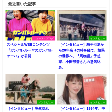
最近書いた記事
ニュース・ブログ
インタビュー
スペシャルWEBコンテンツ
［インタビュー］騎手引退か
『ガンバレルーヤのガンバル
ら20年余りの時を経て、競馬
ケーバ』が公開
の世界へ。『馬物語』予想
家、小田部雪さんの意気込
み。
インタビュー
インタビュー
［インタビュー］突然訪れ
［インタビュー］1994年、中