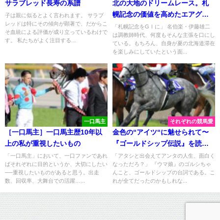
サラブレッド長寿の系譜
北の大地のドリームレース。札
幌記念の価値を高めたエアグル
子は親に似るとよく言われます。 サラブ
レッドは特にその傾向が顕著で、だからこ
ーヴ
「札幌記念をGⅠに」 名伯楽・伊藤雄二
そ血統による評価が成り立っているわけで
は調教師時代、何度もそんな主張を口にし
す。 私たちがよく注目する...
ている。もちろん、自身が夏の北海道滞在
を楽しみにしていたという面...
一口馬主
それぞれの競馬愛
［一口馬主］一口馬主歴10年以
金色の“アイツ“に魅せられて〜
上の私が重視したいもの
『ゴールドシップ伝説』を読ん
で〜
「一口馬主」において、一口ファンであれ
「アタシと出会えてアンタの人生、面白く
ばそれぞれに目的というか、大切にしたい
なっただろ？」 『ウマ娘』のゴルシちゃ
──重視したいものがあると思う。出走
んこと、ゴールドシップの台詞である。こ
数、回収率、大舞台での活躍…...
れが全てだったのかもしれな...