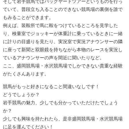
そして岩手競馬ではバックヤードツアーというものを行っ
ていて、普段立ち入ることのできない競馬場の裏側を誰で
もみることができます。
例えば、装鞍所で馬に鞍をつけているところを見学した
り、検量室でジョッキーが体重計に乗っているときに一緒
に計りの目盛りを見たり、実況室で実況アナウンサーの隣
に座って新聞と双眼鏡を持ちながら本物のレースを実況し
ているアナウンサーの声を間近に聞いたりなど。
ここ、盛岡競馬場・水沢競馬場でしかできない貴重な経験
がたくさんあります。
競馬がもっと好きになること間違いなしです！
どうでしょうか？
岩手競馬の魅力、少しでも分かっていただけたでしょう
か？
少しでも興味を持たれたら、是非盛岡競馬場・水沢競馬場
に足を運んでください！