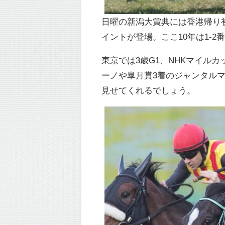
日曜の新潟大賞典には香港帰り
イントが登場。ここ10年は1-
東京では3歳G1、NHKマイル
ーノや皐月賞3着のジャンタル
見せてくれるでしょう。