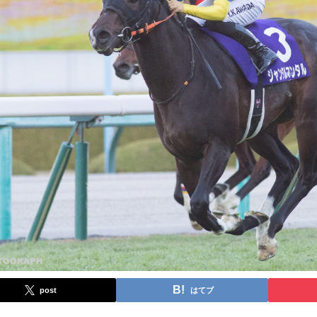
post
はてブ