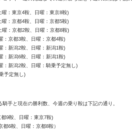
土曜：東京4鞍、日曜：東京8鞍)
土曜：京都4鞍、日曜：京都5鞍)
：京都2鞍、日曜：京都8鞍)
：京都3鞍、日曜：京都4鞍)
新潟2鞍、日曜：新潟1鞍)
：新潟6鞍、日曜：新潟1鞍)
：新潟2鞍、日曜：騎乗予定無し)
乗予定無し)
る騎手と現在の勝利数、今週の乗り鞍は下記の通り。
都9鞍、日曜：東京7鞍)
京都6鞍、日曜：京都8鞍）