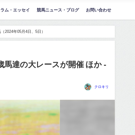
コラム・エッセイ
競馬ニュース・ブログ
お問い合わせ
024年05月4日、5日）
馬達の大レースが開催 ほか -
クロキリ