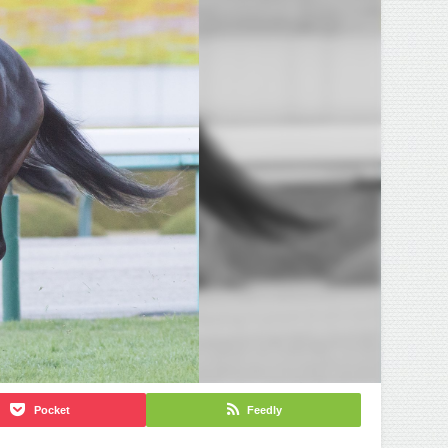
Pocket
Feedly