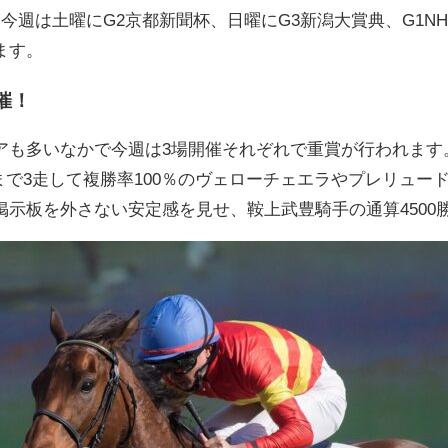
今週は土曜にG2京都新聞杯、日曜にG3新潟大賞典、G1N
ます。
催！
アも多いなかで今週は3場開催それぞれで重賞が行われます
まで3走して複勝率100％のヴェローチェエラやプレリュ
掲示板を外さない安定感を見せ、鞍上武豊騎手の通算4500