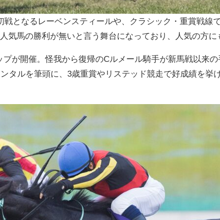
初戦となるレーベンスティールや、クラシック・重賞戦線
2番人気馬の勝利が無いと言う舞台になっており、人気の方に
カップが開催。怪我から復帰のCルメール騎手が新馬戦以来
マンタルを筆頭に、3歳重賞やリステッド競走で好成績を挙