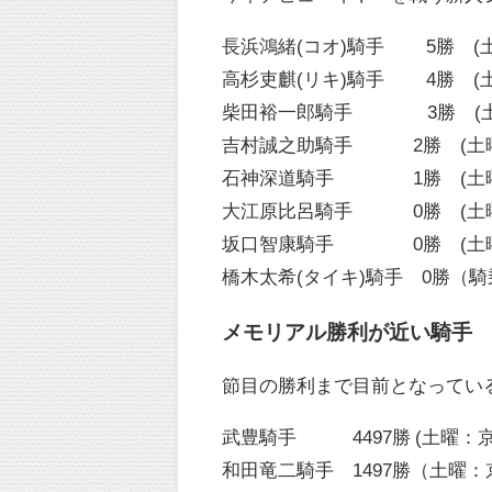
長浜鴻緒(コオ)騎手 5勝 (
高杉吏麒(リキ)騎手 4勝 (
柴田裕一郎騎手 3勝 (土曜
吉村誠之助騎手 2勝 (土曜
石神深道騎手 1勝 (土曜：
大江原比呂騎手 0勝 (土曜
坂口智康騎手 0勝 (土曜
橋木太希(タイキ)騎手 0勝（騎
メモリアル勝利が近い騎手
節目の勝利まで目前となってい
武豊騎手 4497勝 (土曜：京
和田竜二騎手 1497勝（土曜：