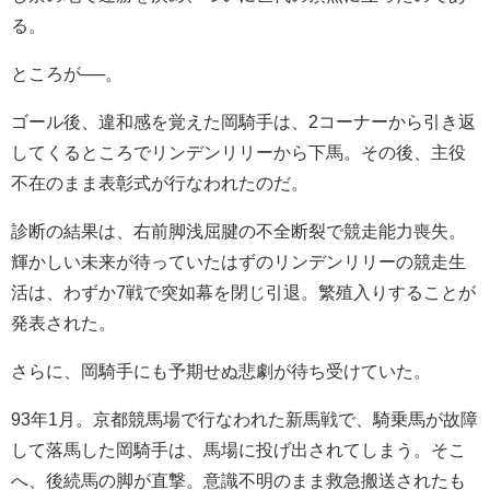
る。
ところが──。
ゴール後、違和感を覚えた岡騎手は、2コーナーから引き返
してくるところでリンデンリリーから下馬。その後、主役
不在のまま表彰式が行なわれたのだ。
診断の結果は、右前脚浅屈腱の不全断裂で競走能力喪失。
輝かしい未来が待っていたはずのリンデンリリーの競走生
活は、わずか7戦で突如幕を閉じ引退。繁殖入りすることが
発表された。
さらに、岡騎手にも予期せぬ悲劇が待ち受けていた。
93年1月。京都競馬場で行なわれた新馬戦で、騎乗馬が故障
して落馬した岡騎手は、馬場に投げ出されてしまう。そこ
へ、後続馬の脚が直撃。意識不明のまま救急搬送されたも