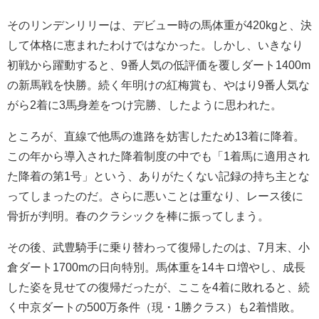
そのリンデンリリーは、デビュー時の馬体重が420kgと、決
して体格に恵まれたわけではなかった。しかし、いきなり
初戦から躍動すると、9番人気の低評価を覆しダート1400m
の新馬戦を快勝。続く年明けの紅梅賞も、やはり9番人気な
がら2着に3馬身差をつけ完勝、したように思われた。
ところが、直線で他馬の進路を妨害したため13着に降着。
この年から導入された降着制度の中でも「1着馬に適用され
た降着の第1号」という、ありがたくない記録の持ち主とな
ってしまったのだ。さらに悪いことは重なり、レース後に
骨折が判明。春のクラシックを棒に振ってしまう。
その後、武豊騎手に乗り替わって復帰したのは、7月末、小
倉ダート1700mの日向特別。馬体重を14キロ増やし、成長
した姿を見せての復帰だったが、ここを4着に敗れると、続
く中京ダートの500万条件（現・1勝クラス）も2着惜敗。