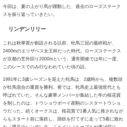
今回は、夏の上がり馬が躍動した、過去のローズステーク
スを振り返っていきたい。
リンデンリリー
これは秋華賞が創設される以前、牝馬三冠の最終戦が、
2400mのエリザベス女王杯だった時代。ローズステークス
が京都の芝外回り2000mという、通常開催では年に一度、
このレースでのみ行なわれていた頃の話。
1991年に3歳シーズンを迎えた牝馬は、2歳時から、複数頭
が牡馬混合の重賞を勝利。巷では、牝馬史上最強世代とも
呼ばれていた。そんな豪華メンバーが集結した年の桜花賞
を制したのは、トウショウボーイ産駒のシスタートウショ
ウだった。続くオークスは、桜花賞で1番人気に推されなが
らもスタート前に落鉄し、蹄鉄を打てずに走って5着に敗れ
た「裸足のシンデレラ」ことイソノルーブルが逃げ切り、