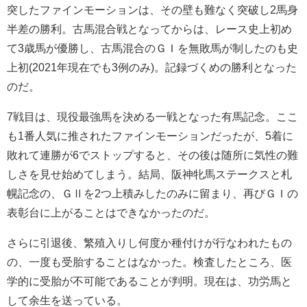
突したファインモーションは、その壁も難なく突破し2馬身
半差の勝利。古馬混合戦となってからは、レース史上初め
て3歳馬が優勝し、古馬混合のＧＩを無敗馬が制したのも史
上初(2021年現在でも3例のみ)。記録づくめの勝利となった
のだ。
7戦目は、現役最強馬を決める一戦となった有馬記念。ここ
も1番人気に推されたファインモーションだったが、5着に
敗れて連勝が6でストップすると、その後は随所に気性の難
しさを見せ始めてしまう。結局、阪神牝馬ステークスと札
幌記念の、ＧⅡを2つ上積みしたのみに留まり、再びＧＩの
表彰台に上がることはできなかったのだ。
さらに引退後、繁殖入りし何度か種付けが行なわれたもの
の、一度も受胎することはなかった。検査したところ、医
学的に受胎が不可能であることが判明。現在は、功労馬と
して余生を送っている。