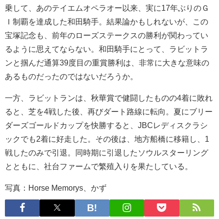
乗して、あのテイエムオペラオー以来、実に17年ぶりのＧ
Ｉ制覇を達成した和田騎手。結果論かもしれないが、この
宝塚記念も、前年のローズステークスの勝利が関わってい
るように思えてならない。和田騎手にとって、ラビットラ
ンと掴んだ通算39度目の重賞勝利は、非常に大きな意味の
あるものだったのではないだろうか。
一方、ラビットランは、秋華賞で健闘したものの4着に敗れ
ると、芝を4戦した後、再びダート路線に転向。夏にブリー
ダーズゴールドカップを快勝すると、JBCレディスクラシ
ックでも2着に好走した。その後は、地方船橋に移籍し、1
戦したのみで引退。同時期に引退したソウルスターリング
とともに、社台ファームで繁殖入りを果たしている。
写真：Horse Memorys、かず