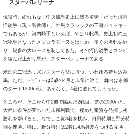
スターバレリーナ
現役時、紛れもなく中央競馬史上に残る名騎手だった河内
洋騎手（現・調教師）。牡馬クラシックの三冠ジョッキー
でもあるが、河内騎手といえば、やはり牝馬。史上初の三
冠牝馬となったメジロラモーヌをはじめ、多くの名牝を駆
り、幾多の大レースを制してきた。その河内騎手とコンビ
を組んだ上がり馬が、スターバレリーナである。
米国の二冠馬リズンスターを父に持つ、いわゆる持ち込み
馬。ただ、デビューは3歳の4月と非常に遅く、舞台は京都
のダート1200m戦。あえなく、4着に敗れてしまった。
ところが、そこから中2週で臨んだ2戦目。芝の2000mと、
大幅に条件が変わった未勝利戦で、秘めた素質を発揮し初
勝利を挙げると、なでしこ賞3着を挟み、日田特別と野分特
別を連勝。特に、野分特別は2着に4馬身差をつける完勝