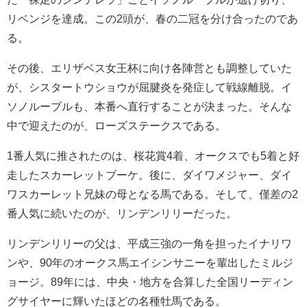
リベンジを達成。この2頭が、春の二冠を分け合ったのであ
る。
その後、エリザベス女王杯に向け各陣営とも調整していた
が、シスタートウショウが屈腱炎を発症して戦線離脱。イ
ソノルーブルも、本番へ直行することが決まった。そんな
中で迎えたのが、ローズステークスである。
1番人気に推されたのは、桜花賞4着、オークスでも5着と好
走したスカーレットブーケ。後に、ダイワメジャー、ダイ
ワスカーレット兄妹の母となる馬である。そして、僅差の2
番人気に続いたのが、リンデンリリーだった。
リンデンリリーの父は、平成三強の一角を担ったイナリワ
ンや、90年のオークス馬エイシンサニーを輩出したミルジ
ョージ。89年には、中央・地方を合算した全国リーディン
グサイヤーに輝いたほどの名種牡馬である。