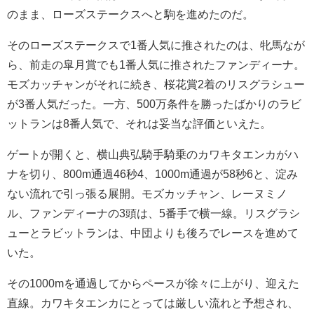
のまま、ローズステークスへと駒を進めたのだ。
そのローズステークスで1番人気に推されたのは、牝馬なが
ら、前走の皐月賞でも1番人気に推されたファンディーナ。
モズカッチャンがそれに続き、桜花賞2着のリスグラシュー
が3番人気だった。一方、500万条件を勝ったばかりのラビ
ットランは8番人気で、それは妥当な評価といえた。
ゲートが開くと、横山典弘騎手騎乗のカワキタエンカがハ
ナを切り、800m通過46秒4、1000m通過が58秒6と、淀み
ない流れで引っ張る展開。モズカッチャン、レーヌミノ
ル、ファンディーナの3頭は、5番手で横一線。リスグラシ
ューとラビットランは、中団よりも後ろでレースを進めて
いた。
その1000mを通過してからペースが徐々に上がり、迎えた
直線。カワキタエンカにとっては厳しい流れと予想され、