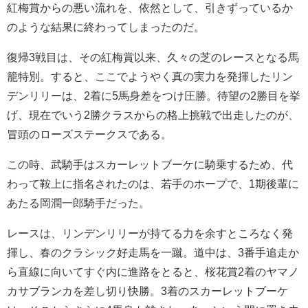
紅梅賞からの悪い流れを、依然として、引きずっているか
のような結果に終わってしまったのだ。
復帰3戦目は、その紅梅賞以来、久々の芝のレースとなる馬
籠特別。すると、ここでようやく真の実力を発揮したリン
デンリリーは、2着に5馬身差をつけ圧勝。待望の2勝目を挙
げ、現在でいう2勝クラスからの格上挑戦で出走したのが、
冒頭のローズステークスである。
この時、武騎手はスカーレットブーケに騎乗するため、代
わって鞍上に指名されたのは、若手のホープで、1期後輩に
あたる岡潤一郎騎手だった。
レースは、リンデンリリーが持てる力を余すところなく発
揮し、春のクラシック好走馬を一蹴。道中は、3番手追走か
ら直線に向いてすぐ内に進路をとると、桜花賞2着のヤマノ
カサブランカを差し切り快勝。3着のスカーレットブーケ