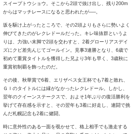
スイープトウショウ。そこから2頭で抜け出し、残り200m
からはマッチレースになると思われたが──。
坂を駆け上がったところで、その2頭よりもさらに勢いよく
伸びてきたのがレクレドールだった。キレ味抜群というよ
りは、力強い末脚で2頭を交わすと、2着グローリアスデイ
ズにクビ差先んじてゴールイン。見事3連勝となり、6歳で
初めて重賞タイトルを獲得した兄より3年も早く、3歳秋に
重賞初制覇を飾ったのだ。
その後、秋華賞で6着、エリザベス女王杯でも7着と敗れ、
ＧＩのタイトルには縁がなかったレクレドール。しかし、
翌年のクイーンステークスで、およそ1年ぶりの復活勝利を
挙げて存在感を示すと、その翌年も3着に好走し、連闘で挑
んだ札幌記念も2着に健闘。
時に意外性のある一面を覗かせて、格上相手でも激走する