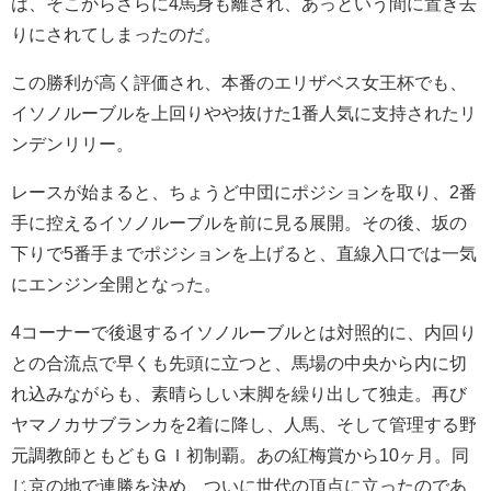
は、そこからさらに4馬身も離され、あっという間に置き去
りにされてしまったのだ。
この勝利が高く評価され、本番のエリザベス女王杯でも、
イソノルーブルを上回りやや抜けた1番人気に支持されたリ
ンデンリリー。
レースが始まると、ちょうど中団にポジションを取り、2番
手に控えるイソノルーブルを前に見る展開。その後、坂の
下りで5番手までポジションを上げると、直線入口では一気
にエンジン全開となった。
4コーナーで後退するイソノルーブルとは対照的に、内回り
との合流点で早くも先頭に立つと、馬場の中央から内に切
れ込みながらも、素晴らしい末脚を繰り出して独走。再び
ヤマノカサブランカを2着に降し、人馬、そして管理する野
元調教師ともどもＧＩ初制覇。あの紅梅賞から10ヶ月。同
じ京の地で連勝を決め、ついに世代の頂点に立ったのであ