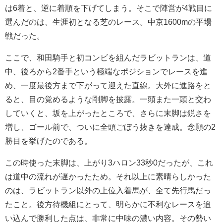
は6着と、逆に着順を下げてしまう。そこで陣営が4戦目に
選んだのは、生涯初となる芝のレース。中京1600mの平場
戦だった。
ここで、和田騎手と初コンビを組んだラビットランは、道
中、後ろから2番手という極端なポジションでレースを進
め、一度最後方まで下がって迎えた直線。大外に進路をと
ると、目の覚めるような剛脚を披露。一頭また一頭と交わ
していくと、坂を上がったところで、さらに末脚は鋭さを
増し、ゴール前で、ついに全頭ごぼう抜きを達成。念願の2
勝目を挙げたのである。
この時使った末脚は、上がり3ハロン33秒0だったが、これ
は道中の流れが遅かったため。それ以上に素晴らしかった
のは、ラビットラン以外の上位入着馬が、全て先行馬だっ
たこと。後方待機組にとって、明らかに不利なレースを追
い込んで勝利した点は、非常に中味の濃い内容。その勢い