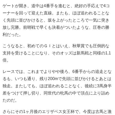
ゲートが開き、道中は4番手を進むと、絶好の手応えで4コ
ーナーを回って迎えた直線。またも、ほぼ追われることな
く先頭に並びかけると、坂を上がったところで一気に突き
放し完勝。前哨戦で早くも決着がついたような、圧巻の勝
利だった。
こうなると、初めてのＧＩとはいえ、秋華賞でも圧倒的な
支持を受けることになり、そのオッズは新馬戦と同様の1.1
倍。
レースでは、これまでよりやや後ろ、6番手からの追走とな
るも、いつも通り、残り200mで先頭に並びかけるとあとは
独走。またしても、ほぼ追われることなく、後続に3馬身半
差をつけて押し切り、同世代の牝馬の中で頂点に上り詰め
たのだ。
さらにその1ヶ月後のエリザベス女王杯で、今度は古馬と激