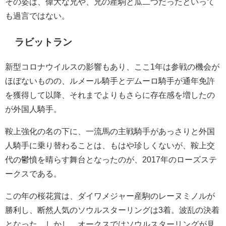
その姿は、偉大な兄や、兄の産駒と瓜二つだったといって
も過言ではない。
ラビットラン
新型コロナウイルスの影響もあり、ここ1年は参戦の機会が
ほぼないものの、ルメール騎手とデムーロ騎手が通年免許
を獲得して以降、それまでよりもさらに存在感を増したの
が外国人騎手。
鞍上強化の名の下に、一流馬の主戦騎手があっさりと外国
人騎手に乗り替わることは、もはや珍しくないが、鞍上交
代の鬱憤を晴らす舞台となったのが、2017年のローズステ
ークスである。
この年の桜花賞は、ダイワメジャー産駒のレーヌミノルが
勝利し、断然人気のソウルスターリングは3着。波乱の決着
となった。しかし、オークスではソウルスターリングが見