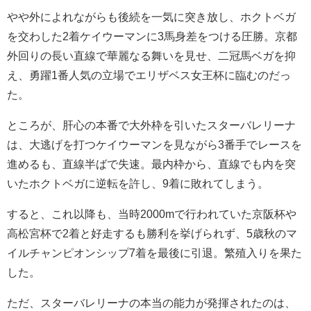
やや外によれながらも後続を一気に突き放し、ホクトベガ
を交わした2着ケイウーマンに3馬身差をつける圧勝。京都
外回りの長い直線で華麗なる舞いを見せ、二冠馬ベガを抑
え、勇躍1番人気の立場でエリザベス女王杯に臨むのだっ
た。
ところが、肝心の本番で大外枠を引いたスターバレリーナ
は、大逃げを打つケイウーマンを見ながら3番手でレースを
進めるも、直線半ばで失速。最内枠から、直線でも内を突
いたホクトベガに逆転を許し、9着に敗れてしまう。
すると、これ以降も、当時2000mで行われていた京阪杯や
高松宮杯で2着と好走するも勝利を挙げられず、5歳秋のマ
イルチャンピオンシップ7着を最後に引退。繁殖入りを果た
した。
ただ、スターバレリーナの本当の能力が発揮されたのは、