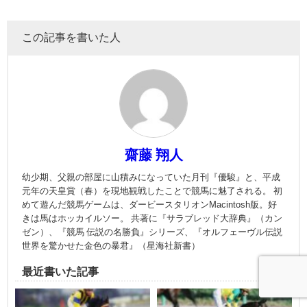
この記事を書いた人
齋藤 翔人
幼少期、父親の部屋に山積みになっていた月刊『優駿』と、平成
元年の天皇賞（春）を現地観戦したことで競馬に魅了される。 初
めて遊んだ競馬ゲームは、ダービースタリオンMacintosh版。好
きは馬はホッカイルソー。 共著に『サラブレッド大辞典』（カン
ゼン）、『競馬 伝説の名勝負』シリーズ、『オルフェーヴル伝説
世界を驚かせた金色の暴君』（星海社新書）
最近書いた記事