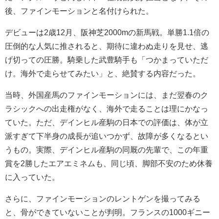
後、ファインモーションと名付けられた。
デビューは2歳12月、阪神芝2000mの新馬戦。単勝1.1倍の
圧倒的な人気に推されると、期待に違わぬ走りを見せ、逃
げ切っての圧勝。騎乗した武豊騎手も「つかまっていただ
け。海外で走らせてみたい」と、絶賛する内容だった。
当時、外国産馬のファインモーションには、まだ翌春のク
ラシックへの出走権がなく、海外で走ることは理にかなっ
ていた。ただ、デインヒル産駒の日本での評価は、体が立
派すぎて下半身の成長が追いつかず、故障が多くなるとい
うもの。実際、デインヒル産駒の同厩の先輩で、この年重
賞を2勝したエアエミネムも、同じ頃、脚部不安のため休養
に入っていた。
さらに、ファインモーションのレントゲンを撮ってみる
と、骨ができていないことが判明。フランスの1000ギニー