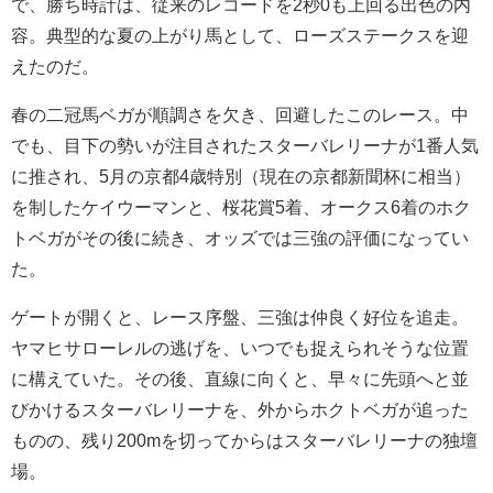
で、勝ち時計は、従来のレコードを2秒0も上回る出色の内
容。典型的な夏の上がり馬として、ローズステークスを迎
えたのだ。
春の二冠馬ベガが順調さを欠き、回避したこのレース。中
でも、目下の勢いが注目されたスターバレリーナが1番人気
に推され、5月の京都4歳特別（現在の京都新聞杯に相当）
を制したケイウーマンと、桜花賞5着、オークス6着のホク
トベガがその後に続き、オッズでは三強の評価になってい
た。
ゲートが開くと、レース序盤、三強は仲良く好位を追走。
ヤマヒサローレルの逃げを、いつでも捉えられそうな位置
に構えていた。その後、直線に向くと、早々に先頭へと並
びかけるスターバレリーナを、外からホクトベガが追った
ものの、残り200mを切ってからはスターバレリーナの独壇
場。