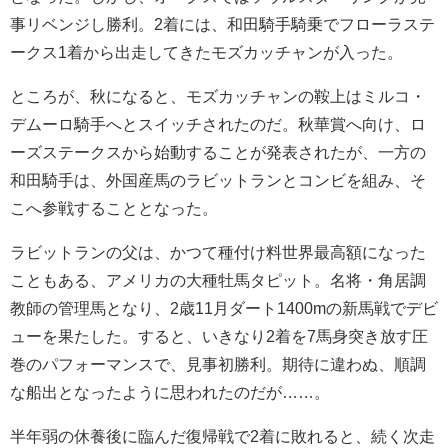
事リベンジし勝利。2着には、和田騎手騎乗でフローラステ
ークス1着から出走してきたモズカッチャンが入った。
ところが、秋になると、モズカッチャンの鞍上はミルコ・
デムーロ騎手へとスイッチされたのだ。秋華賞へ向け、ロ
ーズステークスから始動することが発表されたが、一方の
和田騎手は、外国産馬のラビットランとコンビを組み、そ
こへ参戦することとなった。
ラビットランの父は、かつて種付け料世界最高額になった
こともある、アメリカの大種牡馬タピット。名将・角居調
教師の管理馬となり、2歳11月ダート1400mの新馬戦でデビ
ューを果たした。すると、いきなり2着を7馬身突き放す圧
巻のパフォーマンスで、見事初勝利。期待に違わぬ、順調
な船出となったように思われたのだが……。
半年弱の休養後に臨んだ復帰戦で2着に敗れると、続く次走