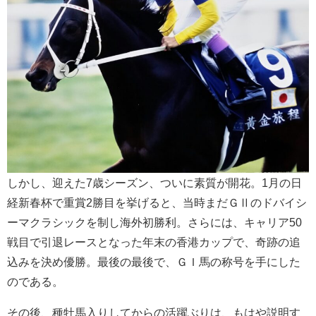
しかし、迎えた7歳シーズン、ついに素質が開花。1月の日
経新春杯で重賞2勝目を挙げると、当時まだＧⅡのドバイシ
ーマクラシックを制し海外初勝利。さらには、キャリア50
戦目で引退レースとなった年末の香港カップで、奇跡の追
込みを決め優勝。最後の最後で、ＧＩ馬の称号を手にした
のである。
その後、種牡馬入りしてからの活躍ぶりは、もはや説明す