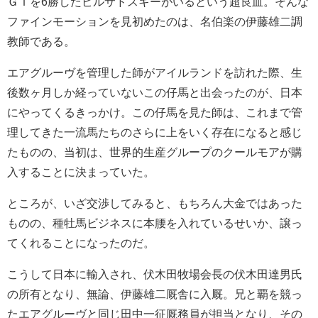
ＧＩを6勝したピルサドスキーがいるという超良血。そんな
ファインモーションを見初めたのは、名伯楽の伊藤雄二調
教師である。
エアグルーヴを管理した師がアイルランドを訪れた際、生
後数ヶ月しか経っていないこの仔馬と出会ったのが、日本
にやってくるきっかけ。この仔馬を見た師は、これまで管
理してきた一流馬たちのさらに上をいく存在になると感じ
たものの、当初は、世界的生産グループのクールモアが購
入することに決まっていた。
ところが、いざ交渉してみると、もちろん大金ではあった
ものの、種牡馬ビジネスに本腰を入れているせいか、譲っ
てくれることになったのだ。
こうして日本に輸入され、伏木田牧場会長の伏木田達男氏
の所有となり、無論、伊藤雄二厩舎に入厩。兄と覇を競っ
たエアグルーヴと同じ田中一征厩務員が担当となり、その