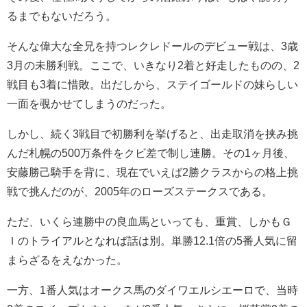
るまでもないだろう。
そんな偉大な全兄を持つレクレドールのデビュー戦は、3歳
3月の未勝利戦。ここで、いきなり2着と好走したものの、2
戦目も3着に惜敗。出だしから、ステイゴールドの妹らしい
一面を覗かせてしまうのだった。
しかし、続く3戦目で初勝利を挙げると、出走取消を挟み挑
んだ札幌の500万条件をクビ差で制し連勝。その1ヶ月後、
安藤勝己騎手を背に、現在でいえば2勝クラスからの格上挑
戦で挑んだのが、2005年のローズステークスである。
ただ、いくら連勝中の良血馬といっても、重賞、しかもＧ
Ｉのトライアルとなれば話は別。単勝12.1倍の5番人気に留
まらざるをえなかった。
一方、1番人気はオークス馬のダイワエルシエーロで、当時