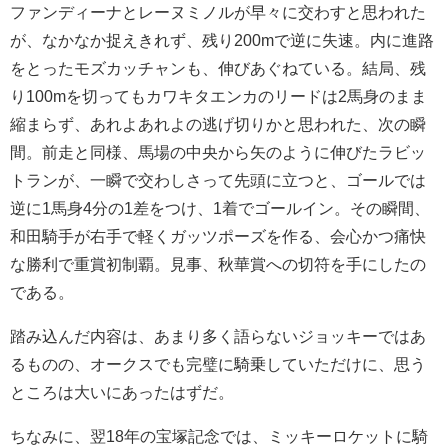
ファンディーナとレーヌミノルが早々に交わすと思われた
が、なかなか捉えきれず、残り200mで逆に失速。内に進路
をとったモズカッチャンも、伸びあぐねている。結局、残
り100mを切ってもカワキタエンカのリードは2馬身のまま
縮まらず、あれよあれよの逃げ切りかと思われた、次の瞬
間。前走と同様、馬場の中央から矢のように伸びたラビッ
トランが、一瞬で交わしさって先頭に立つと、ゴールでは
逆に1馬身4分の1差をつけ、1着でゴールイン。その瞬間、
和田騎手が右手で軽くガッツポーズを作る、会心かつ痛快
な勝利で重賞初制覇。見事、秋華賞への切符を手にしたの
である。
踏み込んだ内容は、あまり多く語らないジョッキーではあ
るものの、オークスでも完璧に騎乗していただけに、思う
ところは大いにあったはずだ。
ちなみに、翌18年の宝塚記念では、ミッキーロケットに騎