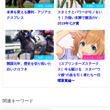
「名馬」を語る
「名勝負」を語る
未来を変える勝利 - アジアエ
スタミナとパワーがモノをい
クスプレス
う！力強い末脚で復活のV -
2019年七夕賞
「名馬」を語る
ニュース・ブログ
開国元年、歴史を切り拓いた
［スプリンターズステーク
白いクロフネ
ス］今も駆ける スター"ウ
マ娘"の血を引く者たち〜日
曜重賞編〜
関連キーワード