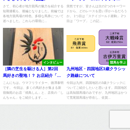
NIKKEI賞・ケイアイチョウサン
さて、初心者が地方競馬の魅力を紹介する
突然ですが、皆さんは次の2つのキーワー
短期連載も、後編となりました。前編では
ドから、どのレースを思い浮かべるだろう
～
各地方競馬場の特色、多様な馬券について
か。 1つ目は「ステイゴールド産駒」 2つ
述べました。これらの環境に...
目は「ワープ」 この記...
インタビュー
競馬を学ぶ
［隣の芝生を駆ける人］第2回
九州地区・四国地区3歳クラシッ
馬好きの聖地！？ お店紹介「焼
ク路線について
鳥しん」
こんにちは。ウマフリライター、徳澤泰明
今回は九州、四国地区の3歳クラシックに
です。 今回は、多くの馬好きが集まる新
ついてご紹介したいと思います。四国地区
宿御苑のお店「焼鳥しん」と、店長の「し
は高知競馬場のみですが、九州地区はかつ
んちゃん」をご紹介します。...
て荒尾競馬場が存在し、佐賀...