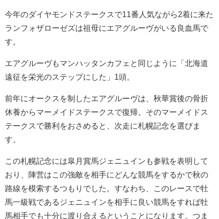
今年のダイヤモンドステークスで11番人気ながら2着に来た
ランフォザローゼズは祖母にエアグルーヴがいる良血馬で
す。
エアグルーヴもマンハッタンカフェと同じように「北海道
遠征を栄光のステップにした」1頭。
前年にオークスを制したエアグルーヴは、秋華賞後の骨折
休養からマーメイドステークスで復帰。そのマーメイドス
テークスで勝利をおさめると、次走に札幌記念を選びま
す。
この札幌記念には皐月賞馬ジェニュインも参戦を表明して
おり、陣営はこの強敵を相手にどんな競馬をするかで秋の
路線を模索するつもりでした。すなわち、このレースで牡
馬一級戦であるジェニュインを相手に良い競馬をすれば牡
馬相手でも十分に渡り合えるということになります。つま