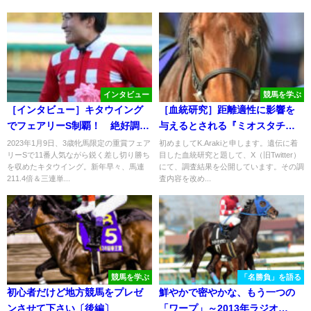
インタビュー
競馬を学ぶ
［インタビュー］キタウイング
［血統研究］距離適性に影響を
でフェアリーS制覇！ 絶好調・
与えるとされる『ミオスタチン
杉原騎手がレースを振り返る。
遺伝子』について
2023年1月9日、3歳牝馬限定の重賞フェア
初めましてK.Arakiと申します。遺伝に着
リーSで11番人気ながら鋭く差し切り勝ち
目した血統研究と題して、X（旧Twitter）
を収めたキタウイング。新年早々、馬連
にて、調査結果を公開しています。その調
211.4倍＆三連単...
査内容を改め...
競馬を学ぶ
「名勝負」を語る
初心者だけど地方競馬をプレゼ
鮮やかで密やかな、もう一つの
ンさせて下さい〔後編〕
「ワープ」～2013年ラジオ