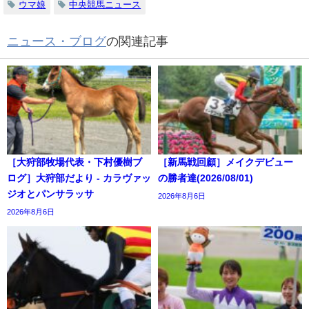
ウマ娘
中央競馬ニュース
ニュース・ブログ
の関連記事
［大狩部牧場代表・下村優樹ブ
［新馬戦回顧］メイクデビュー
ログ］大狩部だより - カラヴァッ
の勝者達(2026/08/01)
ジオとパンサラッサ
2026年8月6日
2026年8月6日