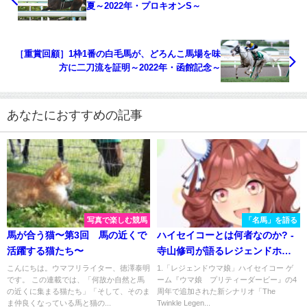
夏～2022年・プロキオンS～
［重賞回顧］1枠1番の白毛馬が、どろんこ馬場を味
方に二刀流を証明～2022年・函館記念～
あなたにおすすめの記事
写真で楽しむ競馬
「名馬」を語る
馬が合う猫〜第3回 馬の近くで
ハイセイコーとは何者なのか? -
活躍する猫たち〜
寺山修司が語るレジェンドホー
スとその時代
こんにちは。ウマフリライター、徳澤泰明
1.「レジェンドウマ娘」ハイセイコー ゲ
です。 この連載では、「何故か自然と馬
ーム『ウマ娘 プリティーダービー』の4
の近くに集まる猫たち」「そして、そのま
周年で追加された新シナリオ「The
ま仲良くなっている馬と猫の...
Twinkle Legen...