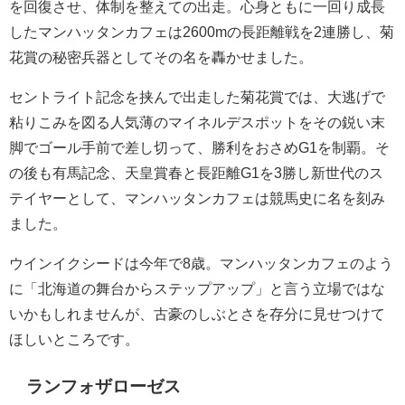
を回復させ、体制を整えての出走。心身ともに一回り成長
したマンハッタンカフェは2600mの長距離戦を2連勝し、菊
花賞の秘密兵器としてその名を轟かせました。
セントライト記念を挟んで出走した菊花賞では、大逃げで
粘りこみを図る人気薄のマイネルデスポットをその鋭い末
脚でゴール手前で差し切って、勝利をおさめG1を制覇。そ
の後も有馬記念、天皇賞春と長距離G1を3勝し新世代のス
テイヤーとして、マンハッタンカフェは競馬史に名を刻み
ました。
ウインイクシードは今年で8歳。マンハッタンカフェのよう
に「北海道の舞台からステップアップ」と言う立場ではな
いかもしれませんが、古豪のしぶとさを存分に見せつけて
ほしいところです。
ランフォザローゼス