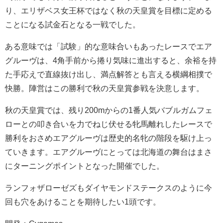
り、エリザベス女王杯ではなく秋の天皇賞を目標に定める
ことになる試金石となる一戦でした。
ある意味では「試験」的な意味合いもあったレースでエア
グルーヴは、4角手前から捲り気味に進出すると、余裕を持
た手応えで直線抜け出し、満点解答とも言える横綱相撲で
快勝。陣営はこの勝利で秋の天皇賞参戦を決意します。
秋の天皇賞では、残り200mからの1番人気バブルガムフェ
ローとの叩き合いを力でねじ伏せる牝馬離れしたレースで
勝利をおさめエアグルーヴは歴史的名牝の階段を駆け上っ
ていきます。エアグルーヴにとっては北海道の舞台はまさ
にターニングポイントとなった開催でした。
ランフォザローゼズもダイヤモンドステークスのように今
回も穴をあけることを期待したい1頭です。