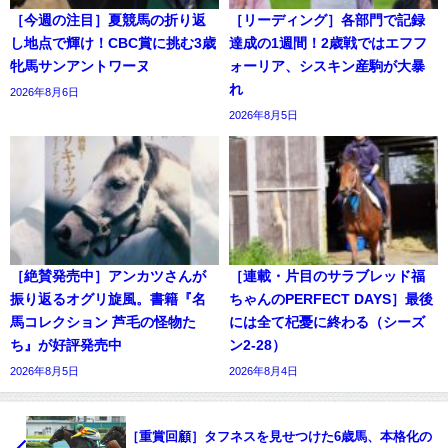
［今週の注目］夏競馬の折り返
［リーディング］各部門で記録
し地点で輝け！CBC賞に挑む3歳
達成の1週間！2歳戦ではエフフ
牝馬サンアントワーヌ
ォーリア、シスキン産駒が大暴
れ
2026年8月6日
2026年8月5日
［絶賛発売中］アンカツさんが
［連載・片目のサラブレッド福
振り返るオグリ旋風。書籍『名
ちゃんのPERFECT DAYS］最後
馬コレクション 芦毛の怪物た
には全て杞憂に終わる（シーズ
ち』が好評発売中
ン2-28）
2026年8月5日
2026年8月4日
［重賞回顧］タフネスを見せつけた6歳馬、本格化の