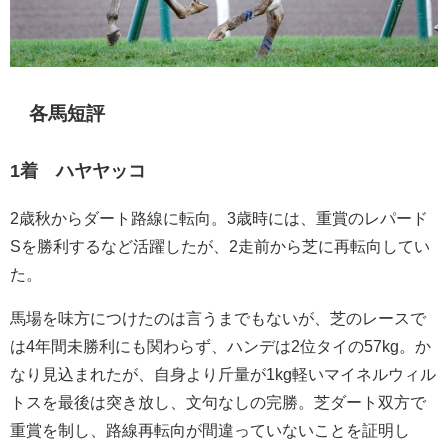
各馬短評
1着 ハヤヤッコ
2歳秋からダート路線に転向。3歳時には、重賞のレパード
Sを勝利するなど活躍したが、2走前から芝に再転向してい
た。
馬場を味方につけたのは言うまでもないが、芝のレースで
は4年間未勝利にも関わらず、ハンデは2位タイの57kg。か
なり見込まれたが、自身より斤量が1kg軽いマイネルウィル
トスを最後は突き放し、文句なしの完勝。芝ダート双方で
重賞を制し、路線再転向が間違っていないことを証明し