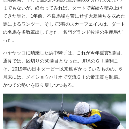
までもないが、終わってみれば、ダートで実績を積み上げ
てきた馬と、1年前、不良馬場を苦にせず大差勝ちを収めた
馬によるワンツー。そして3着のスカーフェイスは、ダート
の名馬を多数輩出してきた、名門グランド牧場の生産馬だ
った。
ハヤヤッコに騎乗した浜中騎手は、これが今年重賞5勝目。
通算では、区切りの50勝目となった。JRAのＧＩ勝利こ
そ、2019年の日本ダービー以来遠ざかっているものの、6
月末には、メイショウハリオで交流ＧＩの帝王賞を制覇。
かつての勢いを取り戻しつつある。