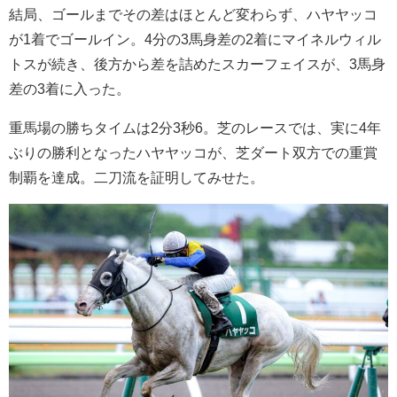
結局、ゴールまでその差はほとんど変わらず、ハヤヤッコ
が1着でゴールイン。4分の3馬身差の2着にマイネルウィル
トスが続き、後方から差を詰めたスカーフェイスが、3馬身
差の3着に入った。
重馬場の勝ちタイムは2分3秒6。芝のレースでは、実に4年
ぶりの勝利となったハヤヤッコが、芝ダート双方での重賞
制覇を達成。二刀流を証明してみせた。