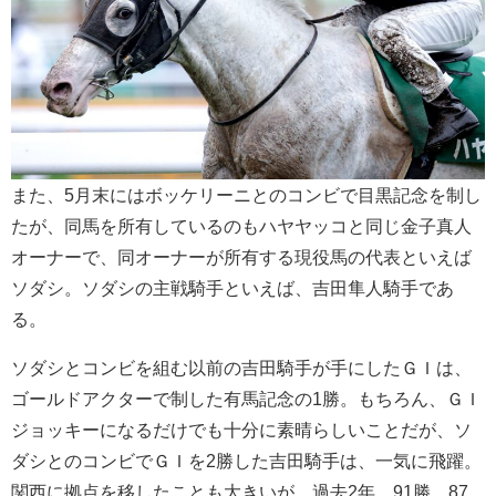
また、5月末にはボッケリーニとのコンビで目黒記念を制し
たが、同馬を所有しているのもハヤヤッコと同じ金子真人
オーナーで、同オーナーが所有する現役馬の代表といえば
ソダシ。ソダシの主戦騎手といえば、吉田隼人騎手であ
る。
ソダシとコンビを組む以前の吉田騎手が手にしたＧＩは、
ゴールドアクターで制した有馬記念の1勝。もちろん、ＧＩ
ジョッキーになるだけでも十分に素晴らしいことだが、ソ
ダシとのコンビでＧＩを2勝した吉田騎手は、一気に飛躍。
関西に拠点を移したことも大きいが、過去2年、91勝、87