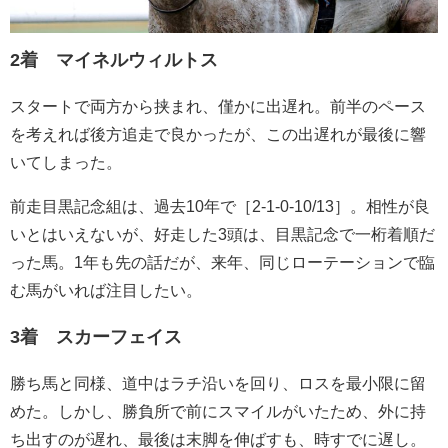
2着 マイネルウィルトス
スタートで両方から挟まれ、僅かに出遅れ。前半のペース
を考えれば後方追走で良かったが、この出遅れが最後に響
いてしまった。
前走目黒記念組は、過去10年で［2-1-0-10/13］。相性が良
いとはいえないが、好走した3頭は、目黒記念で一桁着順だ
った馬。1年も先の話だが、来年、同じローテーションで臨
む馬がいれば注目したい。
3着 スカーフェイス
勝ち馬と同様、道中はラチ沿いを回り、ロスを最小限に留
めた。しかし、勝負所で前にスマイルがいたため、外に持
ち出すのが遅れ、最後は末脚を伸ばすも、時すでに遅し。