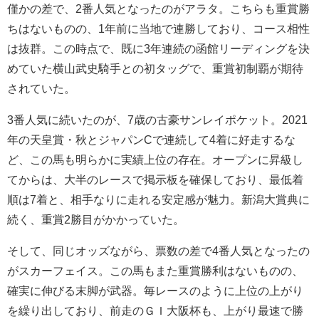
僅かの差で、2番人気となったのがアラタ。こちらも重賞勝
ちはないものの、1年前に当地で連勝しており、コース相性
は抜群。この時点で、既に3年連続の函館リーディングを決
めていた横山武史騎手との初タッグで、重賞初制覇が期待
されていた。
3番人気に続いたのが、7歳の古豪サンレイポケット。2021
年の天皇賞・秋とジャパンCで連続して4着に好走するな
ど、この馬も明らかに実績上位の存在。オープンに昇級し
てからは、大半のレースで掲示板を確保しており、最低着
順は7着と、相手なりに走れる安定感が魅力。新潟大賞典に
続く、重賞2勝目がかかっていた。
そして、同じオッズながら、票数の差で4番人気となったの
がスカーフェイス。この馬もまた重賞勝利はないものの、
確実に伸びる末脚が武器。毎レースのように上位の上がり
を繰り出しており、前走のＧＩ大阪杯も、上がり最速で勝