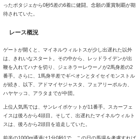
ったポタジェから0秒5差の6着に健闘。念願の重賞制覇が期
待されていた。
レース概況
ゲートが開くと、マイネルウィルトスが少し出遅れた以外
は、きれいなスタート。その中から、レッドライデンが出
鞭を入れてハナを切り、ジェネラーレウーノが2馬身差の2
番手。さらに、1馬身半差でギベオンとタイセイモンストル
が続き、以下、アドマイヤジャスタ、フェアリーポルカ、
ハヤヤッコ、アラタまでが中団。
上位人気馬では、サンレイポケットが11番手。スカーフェ
イスは後ろから4頭目。そして、出遅れたマイネルウィルト
スは、後ろから2頭目を追走していた。
前半の1000m通過は1分0秒1で、この日の馬場を考慮すれば