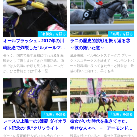
「名勝負」を語る
「名馬」を語る
オールブラッシュ - 2017年の川
ラニの歴史的挑戦を振り返る②
崎記念で炸裂した“ルメールマジ
～彼の拓いた道～
ック”
長らく、国内で新年最初に行われるGI級
最終決戦 ベルモントステークス プリー
競走として親しまれてきた川崎記念。 近
クネスステークスを終えて、ベルモントパ
年では人気薄の台頭も見られるレースだ
ーク競馬場に戻ってきたラニと陣営は、最
が、ひと昔前までは“日本一堅...
後の戦いに向けて、早くも準...
「名馬」を語る
「名馬」を語る
レース史上唯一の3連覇 ダイオラ
彼女がいた時代を生きてきた、
イト記念の“鬼”クリソライト
幸せな人々へ − アーモンドア
イ
ダートの長距離戦もずいぶん少なくなっ
競馬を続けていると、幸せと不幸せの行っ