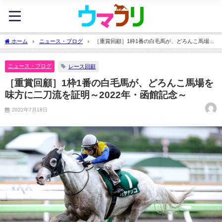
ホーム
ニュース・ブログ
［重賞回顧］1枠1番の白毛馬が、どろんこ馬場を
味方に二刀流を証明～2022年・函館記念～
ニュース・ブログ
レース回顧
［重賞回顧］1枠1番の白毛馬が、どろんこ馬場を
味方に二刀流を証明～2022年・函館記念～
2022年7月18日