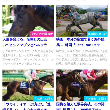
それぞれの競馬愛
競馬場を楽しむ
人生を変える、名馬との出会
映画一本分の空旅で着く海外競
い〜ヒシアマゾンとハルウラ
馬 ～ 韓国『Let's Run Park
ラ〜
Seoul』①
よく競馬ファン同士で「人生で最も好きな
緒方きしんさんの釜山競馬場訪問記にもあ
競走馬は？」といった問いがあります。
ったように、繁殖の規模も急成長を遂げ、
アーモンドアイ、ディープインパクト、ス
日本競馬との交流も盛んになっている韓国
ペシャルウィークを始めとし...
競馬。 韓国競馬では釜山で...
「名馬」を語る
「名勝負」を語る
トウカイテイオーが演じた「連
国境を越えた限界突破。その闘
続ドラマ」。トウカイテイオー
志に国籍なし - 2005年アサクサ