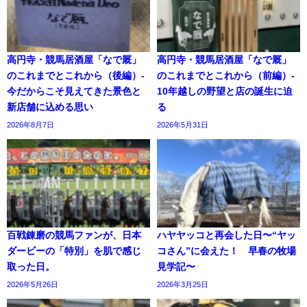
高円寺・競馬居酒屋「なで厩」
高円寺・競馬居酒屋「なで厩」
のこれまでとこれから（後編）-
のこれまでとこれから（前編）-
今だからこそ見えてきた景色と
10年越しの野望と店の誕生に迫
新店舗に込める思い
る
2026年8月7日
2026年5月31日
百戦錬磨の競馬ファンが、日本
ハヤヤッコと再会した日〜“ヤッ
ダービーの「特別」を肌で感じ
コさん”に会えた！ 早春の牧場
取った日。
見学記〜
2026年5月26日
2026年3月25日