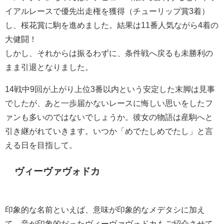
イアルレースで優先出走権を獲得（チューリップ賞3着）
し、桜花賞に駒を進めました。結果は11番人気ながら4着の
大健闘！
しかし、それからは振るわずに、条件戦へ戻るも未勝利の
まま引退となりました。
14戦中9回が上がり上位3番以内という安定した末脚は見事
でしたが、あと一歩届かないレースに悔しい思いをしたフ
ァンも多いのではないでしょうか。彼女の物語は産駒へと
引き継がれていきます。いつか「めでたしめでたし」と言
える日を目指して。
ヴィーヴァヴォドカ
印象的な名前といえば、意味が印象的なメデタシに加え
て、音が印象的だったヴィーヴァヴォドカもご紹介させて