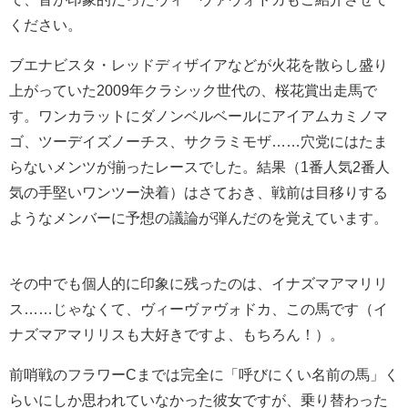
ください。
ブエナビスタ・レッドディザイアなどが火花を散らし盛り
上がっていた2009年クラシック世代の、桜花賞出走馬で
す。ワンカラットにダノンベルベールにアイアムカミノマ
ゴ、ツーデイズノーチス、サクラミモザ……穴党にはたま
らないメンツが揃ったレースでした。結果（1番人気2番人
気の手堅いワンツー決着）はさておき、戦前は目移りする
ようなメンバーに予想の議論が弾んだのを覚えています。
その中でも個人的に印象に残ったのは、イナズマアマリリ
ス……じゃなくて、ヴィーヴァヴォドカ、この馬です（イ
ナズマアマリリスも大好きですよ、もちろん！）。
前哨戦のフラワーCまでは完全に「呼びにくい名前の馬」く
らいにしか思われていなかった彼女ですが、乗り替わった