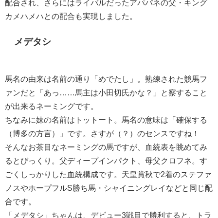
配合され、さらにはライバルだったアパパネの父・キング
カメハメハとの配合も実現しました。
メデタシ
馬名の由来は名前の通り「めでたし」。熟練された競馬フ
ァンだと「あっ……馬主は小田切氏かな？」と察すること
が出来るネーミングです。
ちなみに妹の名前はトットート。馬名の意味は「確保する
（博多の方言）」です。さすが（？）のセンスですね！
そんなお茶目なネーミングの馬ですが、血統表を眺めてみ
るとびっくり。父ディープインパクト、母父クロフネ。す
ごくしっかりした血統構成です。天皇賞秋で2着のステファ
ノスやホープフルS勝ち馬・シャイニングレイなどと同じ配
合です。
「メデタシ」ちゃんは、デビュー3戦目で勝利すると、トラ