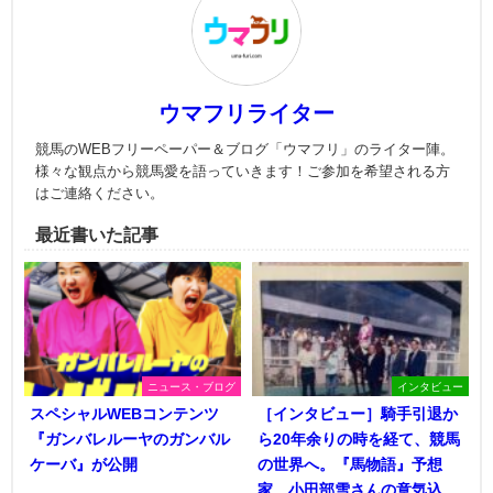
ウマフリライター
競馬のWEBフリーペーパー＆ブログ「ウマフリ」のライター陣。
様々な観点から競馬愛を語っていきます！ご参加を希望される方
はご連絡ください。
最近書いた記事
ニュース・ブログ
インタビュー
スペシャルWEBコンテンツ
［インタビュー］騎手引退か
『ガンバレルーヤのガンバル
ら20年余りの時を経て、競馬
ケーバ』が公開
の世界へ。『馬物語』予想
家、小田部雪さんの意気込