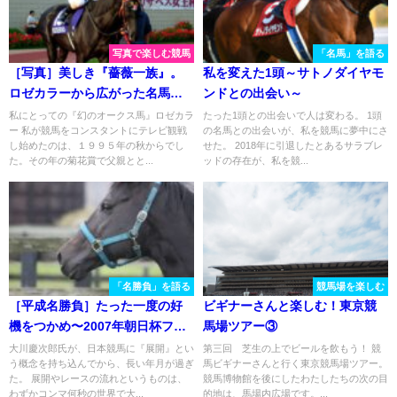
写真で楽しむ競馬
「名馬」を語る
［写真］美しき『薔薇一族』。
私を変えた1頭～サトノダイヤモ
ロゼカラーから広がった名馬た
ンドとの出会い～
ちを写真で振り返る
私にとっての『幻のオークス馬』ロゼカラ
たった1頭との出会いで人は変わる。 1頭
ー 私が競馬をコンスタントにテレビ観戦
の名馬との出会いが、私を競馬に夢中にさ
し始めたのは、１９９５年の秋からでし
せた。 2018年に引退したとあるサラブレ
た。その年の菊花賞で父親とと...
ッドの存在が、私を競...
「名勝負」を語る
競馬場を楽しむ
［平成名勝負］たった一度の好
ビギナーさんと楽しむ！東京競
機をつかめ〜2007年朝日杯フュ
馬場ツアー③
ーチュリティステークス・ゴス
大川慶次郎氏が、日本競馬に『展開』とい
第三回 芝生の上でビールを飲もう！ 競
う概念を持ち込んでから、長い年月が過ぎ
馬ビギナーさんと行く東京競馬場ツアー。
ホークケン～
た。 展開やレースの流れというものは、
競馬博物館を後にしたわたしたちの次の目
わずかコンマ何秒の世界で大...
的地は、馬場内広場です。...