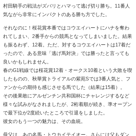
村田騎手の戦法がズバリとハマって逃げ切り勝ち。11番人
気ながら非常にインパクトのある勝ち方でした。
それなのに！桜花賞本番ではコウエイハートにハナを奪わ
れてしまい、2番手からの競馬となってしまいました。結果
も振るわず、12着。ただ、対するコウエイハートは17着だ
ったので、ある意味「逃げ馬対決」では勝ったと言っても
良いかもしれません。
春のG1戦線では桜花賞12着・オークス10着という大敗を喫
したものの、秋華賞トライアルの紫苑Sでは3番人気と、フ
ァンからの期待も感じさせる馬でした（結果は15着）。
その後果敢にアルゼンチン共和国杯にチャレンジするなど
様々な試みがなされましたが、2桁着順が続き、準オープン
で最下位が2度続いたところで引退をしました。
彼女のもう一つの魅力は、その血統。
母父は、あの名馬・トウカイテイオー。さらには父もダン