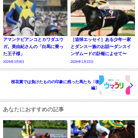
アマンテビアンコとカワダユウ
［追悼エッセイ］ある少年一家
ガ。美由紀さんの「白馬に乗っ
とダンス一族のお話〜ダンスイ
た王子様」
ンザムードの訃報によせて〜
2026年3月8日
2026年1月22日
桜花賞では負けたものの印象に残った馬たち〔後
編〕
あなたにおすすめの記事