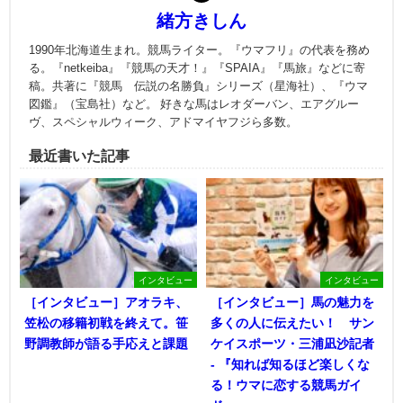
緒方きしん
1990年北海道生まれ。競馬ライター。『ウマフリ』の代表を務め
る。『netkeiba』『競馬の天才！』『SPAIA』『馬旅』などに寄
稿。共著に『競馬 伝説の名勝負』シリーズ（星海社）、『ウマ
図鑑』（宝島社）など。 好きな馬はレオダーバン、エアグルー
ヴ、スペシャルウィーク、アドマイヤフジら多数。
最近書いた記事
インタビュー
インタビュー
［インタビュー］アオラキ、
［インタビュー］馬の魅力を
笠松の移籍初戦を終えて。笹
多くの人に伝えたい！ サン
野調教師が語る手応えと課題
ケイスポーツ・三浦凪沙記者
- 『知れば知るほど楽しくな
る！ウマに恋する競馬ガイ