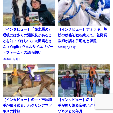
［インタビュー］「競走馬の引
［インタビュー］アオラキ、笠
退後には多くの選択肢があるこ
松の移籍初戦を終えて。笹野調
とを知ってほしい」太田篤志さ
教師が語る手応えと課題
ん（Yogiboヴェルサイユリゾー
2025年8月19日
トファーム）の語る想い
2026年1月1日
［インタビュー］名手・吉原騎
［インタビュー］名手・吉原騎
手が振り返る、ハクサンアマゾ
手が振り返る宝物ハクサンアマ
ネスの蹄跡
ゾネスとの年月