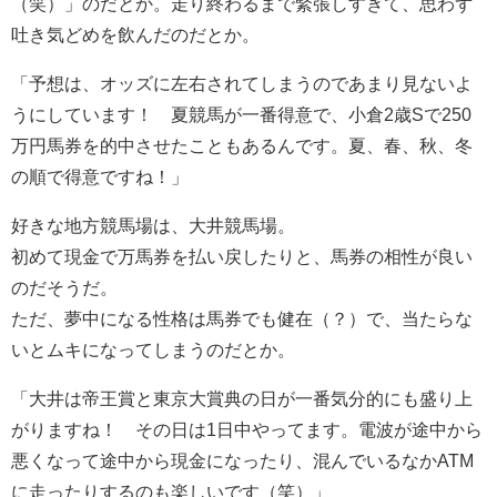
（笑）」のだとか。走り終わるまで緊張しすぎて、思わず
吐き気どめを飲んだのだとか。
「予想は、オッズに左右されてしまうのであまり見ないよ
うにしています！ 夏競馬が一番得意で、小倉2歳Sで250
万円馬券を的中させたこともあるんです。夏、春、秋、冬
の順で得意ですね！」
好きな地方競馬場は、大井競馬場。
初めて現金で万馬券を払い戻したりと、馬券の相性が良い
のだそうだ。
ただ、夢中になる性格は馬券でも健在（？）で、当たらな
いとムキになってしまうのだとか。
「大井は帝王賞と東京大賞典の日が一番気分的にも盛り上
がりますね！ その日は1日中やってます。電波が途中から
悪くなって途中から現金になったり、混んでいるなかATM
に走ったりするのも楽しいです（笑）」