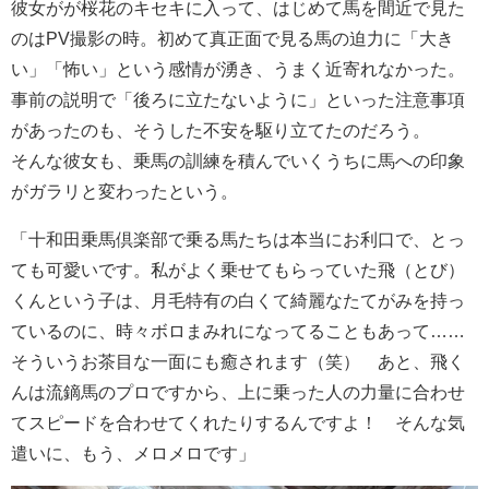
彼女がが桜花のキセキに入って、はじめて馬を間近で見た
のはPV撮影の時。初めて真正面で見る馬の迫力に「大き
い」「怖い」という感情が湧き、うまく近寄れなかった。
事前の説明で「後ろに立たないように」といった注意事項
があったのも、そうした不安を駆り立てたのだろう。
そんな彼女も、乗馬の訓練を積んでいくうちに馬への印象
がガラリと変わったという。
「十和田乗馬倶楽部で乗る馬たちは本当にお利口で、とっ
ても可愛いです。私がよく乗せてもらっていた飛（とび）
くんという子は、月毛特有の白くて綺麗なたてがみを持っ
ているのに、時々ボロまみれになってることもあって……
そういうお茶目な一面にも癒されます（笑） あと、飛く
んは流鏑馬のプロですから、上に乗った人の力量に合わせ
てスピードを合わせてくれたりするんですよ！ そんな気
遣いに、もう、メロメロです」