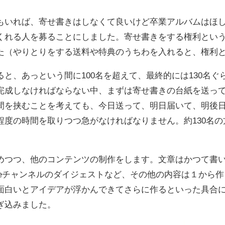
もいれば、寄せ書きはしなくて良いけど卒業アルバムはほ
くれる人を募ることにしました。寄せ書きをする権利というこ
た（やりとりをする送料や特典のうちわを入れると、権利
と、あっという間に100名を超えて、最終的には130名
完成しなければならない中、まずは寄せ書きの台紙を送っ
間を挟むことを考えても、今日送って、明日届いて、明後
程度の時間を取りつつ急がなければなりません。約130名
めつつ、他のコンテンツの制作をします。文章はかつて書
ubeチャンネルのダイジェストなど、その他の内容は１から
面白いとアイデアが浮かんできてさらに作るといった具合
ぎ込みました。