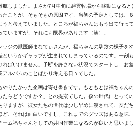
難航しました。まさか7月中旬に碧雲牧場から移動になると
ったことが、そもそもの原因です。当初の予定としては、８
うと考えていました。ところが福ちゃんはもう出て行ってしま
っていますが、それにも限界があります（笑）。
ッジの獣医師まなてぃさんが、福ちゃんの馴致の様子をXで取
差というかギャップが生まれてしまっているのです。一刻
ければいけません。予断を許さない状況でスタートし、お
業アルバムのことばかり考える日々でした。
もやりたかった企画は寄せ書きです。もともとは福ちゃん
ったらどうですか？」との提案でした。僕の世代にとって
ありますが、彼女たちの世代は少し早めに渡されて、友だ
ほど、それは面白いですし、これまでのグッズはある意味
チーム福ちゃんとしての共同作業になるのが良いと思いま