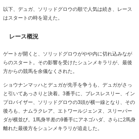
以下、デュガ、ソリッドグロウの順で人気は続き、レース
はスタートの時を迎えた。
レース概況
ゲートが開くと、ソリッドグロウがやや内に切れ込みなが
らのスタート。その影響を受けたシュンメキラリが、最後
方からの競馬を余儀なくされた。
ショウナンマッハとデュガが先手を争うも、デュガがさっ
と引いてあっさりと決着。3番手に、ブレスレスリー、イン
プロバイザー、ソリッドグロウの3頭が横一線となり、その
後ろも、ナムラクレア、エトワールジェンヌ、スリーパー
ダが横並び。1馬身半差の9番手にアネゴハダ、さらに2馬身
離れた最後方をシュンメキラリが追走した。