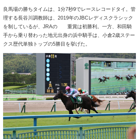
良馬場の勝ちタイムは、1分7秒9でレースレコードタイ。管
理する長谷川調教師は、2019年のJBCレディスクラシック
を制しているが、JRAの 重賞は初勝利。一方、和田騎
手から乗り替わった地元出身の浜中騎手は、小倉2歳ステー
クス歴代単独トップの5勝目を挙げた。