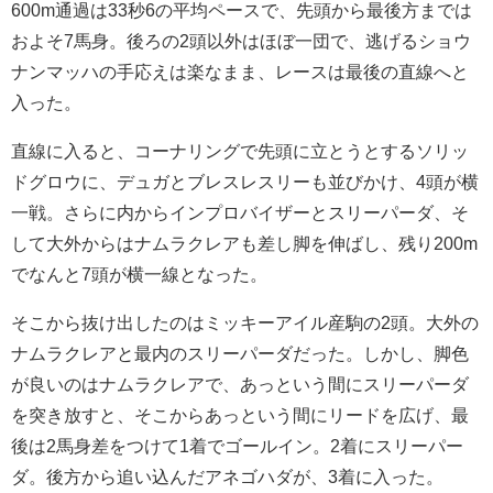
600m通過は33秒6の平均ペースで、先頭から最後方までは
およそ7馬身。後ろの2頭以外はほぼ一団で、逃げるショウ
ナンマッハの手応えは楽なまま、レースは最後の直線へと
入った。
直線に入ると、コーナリングで先頭に立とうとするソリッ
ドグロウに、デュガとブレスレスリーも並びかけ、4頭が横
一戦。さらに内からインプロバイザーとスリーパーダ、そ
して大外からはナムラクレアも差し脚を伸ばし、残り200m
でなんと7頭が横一線となった。
そこから抜け出したのはミッキーアイル産駒の2頭。大外の
ナムラクレアと最内のスリーパーダだった。しかし、脚色
が良いのはナムラクレアで、あっという間にスリーパーダ
を突き放すと、そこからあっという間にリードを広げ、最
後は2馬身差をつけて1着でゴールイン。2着にスリーパー
ダ。後方から追い込んだアネゴハダが、3着に入った。