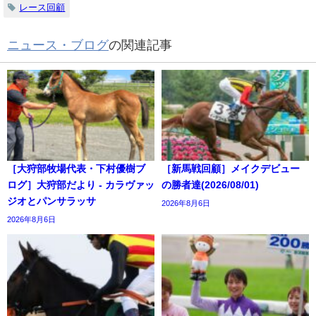
レース回顧
ニュース・ブログ
の関連記事
［大狩部牧場代表・下村優樹ブ
［新馬戦回顧］メイクデビュー
ログ］大狩部だより - カラヴァッ
の勝者達(2026/08/01)
ジオとパンサラッサ
2026年8月6日
2026年8月6日