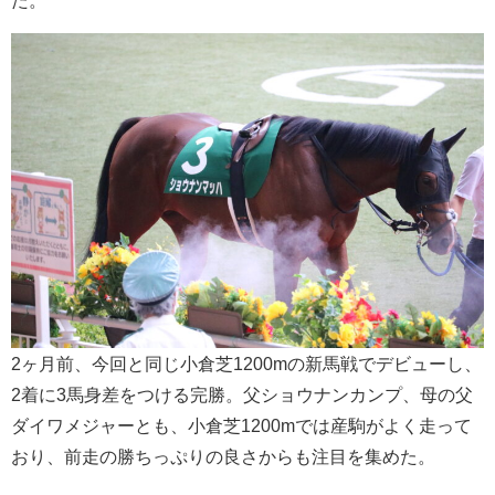
2ヶ月前、今回と同じ小倉芝1200mの新馬戦でデビューし、
2着に3馬身差をつける完勝。父ショウナンカンプ、母の父
ダイワメジャーとも、小倉芝1200mでは産駒がよく走って
おり、前走の勝ちっぷりの良さからも注目を集めた。