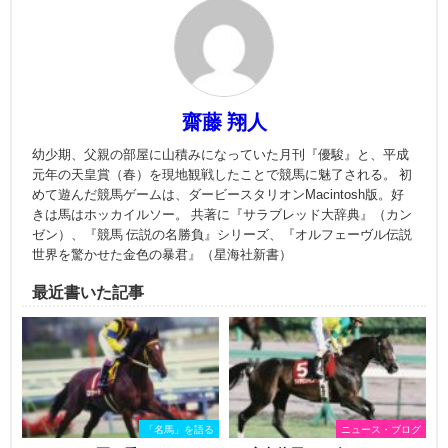
齋藤 翔人
幼少期、父親の部屋に山積みになっていた月刊『優駿』と、平成
元年の天皇賞（春）を現地観戦したことで競馬に魅了される。 初
めて遊んだ競馬ゲームは、ダービースタリオンMacintosh版。好
きは馬はホッカイルソー。 共著に『サラブレッド大辞典』（カン
ゼン）、『競馬 伝説の名勝負』シリーズ、『オルフェーヴル伝説
世界を驚かせた金色の暴君』（星海社新書）
最近書いた記事
「名馬」を語る
ニュース・ブログ