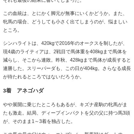
この血統は、とにかく脚元が無事にいくかどうか。また、
牝馬の場合、どうしても小さく出てしまうのが、悩ましい
ところ。
シンハライトは、420kgで2016年のオークスを制したが、
現4歳のライティアは、2戦目で馬体重を408kgまで馬体を
減らし、そこから連敗。昨秋、428kgまで馬体が成長すると
連勝した。スリーパーダも、この日が404kg。さらなる成長
が待たれるところではないだろうか。
3着 アネゴハダ
やや展開に乗じたところもあるが、キズナ産駒の牝馬がま
たも激走。結局、ディープインパクトを父の父に持つ馬3頭
が、そのまま1～3着を独占した。