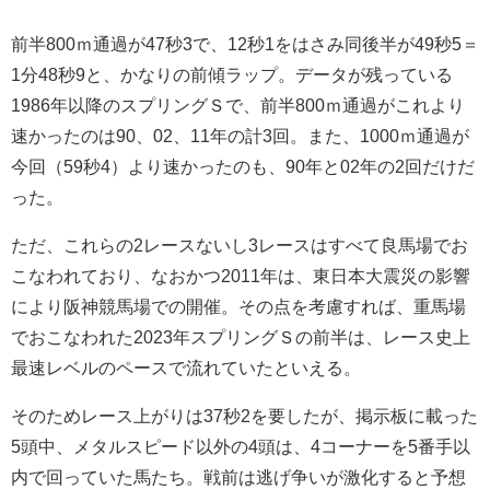
前半800ｍ通過が47秒3で、12秒1をはさみ同後半が49秒5＝
1分48秒9と、かなりの前傾ラップ。データが残っている
1986年以降のスプリングＳで、前半800ｍ通過がこれより
速かったのは90、02、11年の計3回。また、1000ｍ通過が
今回（59秒4）より速かったのも、90年と02年の2回だけだ
った。
ただ、これらの2レースないし3レースはすべて良馬場でお
こなわれており、なおかつ2011年は、東日本大震災の影響
により阪神競馬場での開催。その点を考慮すれば、重馬場
でおこなわれた2023年スプリングＳの前半は、レース史上
最速レベルのペースで流れていたといえる。
そのためレース上がりは37秒2を要したが、掲示板に載った
5頭中、メタルスピード以外の4頭は、4コーナーを5番手以
内で回っていた馬たち。戦前は逃げ争いが激化すると予想