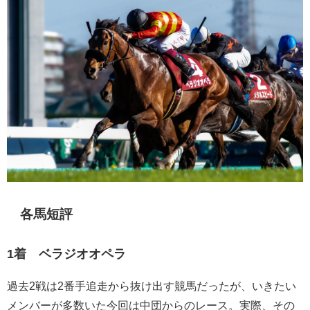
各馬短評
1着 ベラジオオペラ
過去2戦は2番手追走から抜け出す競馬だったが、いきたい
メンバーが多数いた今回は中団からのレース。実際、その