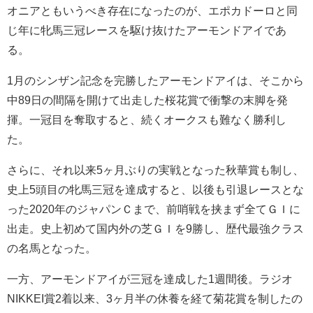
オニアともいうべき存在になったのが、エポカドーロと同
じ年に牝馬三冠レースを駆け抜けたアーモンドアイであ
る。
1月のシンザン記念を完勝したアーモンドアイは、そこから
中89日の間隔を開けて出走した桜花賞で衝撃の末脚を発
揮。一冠目を奪取すると、続くオークスも難なく勝利し
た。
さらに、それ以来5ヶ月ぶりの実戦となった秋華賞も制し、
史上5頭目の牝馬三冠を達成すると、以後も引退レースとな
った2020年のジャパンＣまで、前哨戦を挟まず全てＧＩに
出走。史上初めて国内外の芝ＧＩを9勝し、歴代最強クラス
の名馬となった。
一方、アーモンドアイが三冠を達成した1週間後。ラジオ
NIKKEI賞2着以来、3ヶ月半の休養を経て菊花賞を制したの