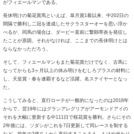
がフィエールマンである。
長休明けの菊花賞馬といえば、皐月賞1着以来、中202日の
間隔で勝利し二冠を達成したサクラスターオーを思い浮か
べるが、同馬の場合は、ダービー直前に繋靱帯炎を発症し
たことが原因。それがなければ、ここまでの長休明けとは
ならなかっただろう。
そして、フィエールマンもまた菊花賞だけでなく、古馬に
なってからも3ヶ月以上の休み明けをむしろプラスの材料に
し、天皇賞・春を連覇するなど活躍。名ステイヤーとなっ
た。
こうしてみると、直行ローテが一般的になったのは2018年
からで、翌19年にはグランアレグリアがアーモンドアイの
それを大幅に更新する中111日で桜花賞を勝利。さらにその
2年後には、ソダシがこれを7日更新して同レースを制する
など、前年の2歳ＧＩから直行することさえ、もはや当たり