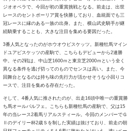
ジオオペラで、今回が初の重賞挑戦となる。前走は、出世
レースのセントポーリア賞を快勝しており、血統面でも三
冠レースに縁のある一族の出身。また、横山武史騎手が継
続騎乗することも、大きな注目を集める要因だった。
3番人気となったのがホウオウビスケッツ。新種牡馬マイン
ドユアビスケッツの産駒で、こちらもデビューから2連勝
中。その2戦は、中山芝1600ｍと東京芝2000ｍという全く
異なる条件を逃げ切ってのものでセンスは高い。また、今
回舞台となるのは持ち味の先行力が活かせそうな小回りコ
ースで、注目を集める存在だった。
そして、4番人気に推されたのが、出走16頭中唯一の重賞勝
ち馬オールパルフェ。こちらも新種牡馬の産駒で、父は15
年の当レース2着馬リアルスティール。今回のメンバーでＧ
Ⅱのデイリー杯2歳Ｓを制した実績は抜けており、前走の朝
日杯フューチュリティＳも6着に敗れたとはいえ、速いペー