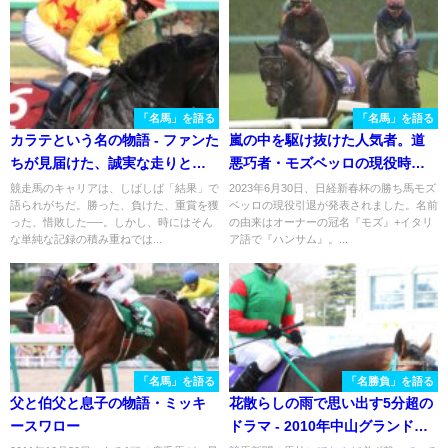
「名馬」を語る
「名馬」を語る
カラテという名の物語 - ファンた
嵐の中を駆け抜けた人気者。道
ちが見届けた、誠実な走りと温
悪巧者・モズベッロの現役時代
かな余韻
を振り返る
競走馬のキャリアは、しばしば「結果」で
2023年6月30日、日経新春杯の勝ち馬モズ
語られがちだ。勝った、負けた、重賞を獲
ベッロの現役引退が発表されました。名前
った、惜敗した──。しかし、時にはそん
の由来はオーナーの冠名『モズ』+イタリ
な単純な記録の積み重ねでは...
ア語で『ハンサム』。...
「名馬」を語る
「名勝負」を語る
父と伯父と息子の物語・ミッキ
花散らしの雨で思い出す5分超の
ースワロー
ドラマ - 2010年中山グランドジ