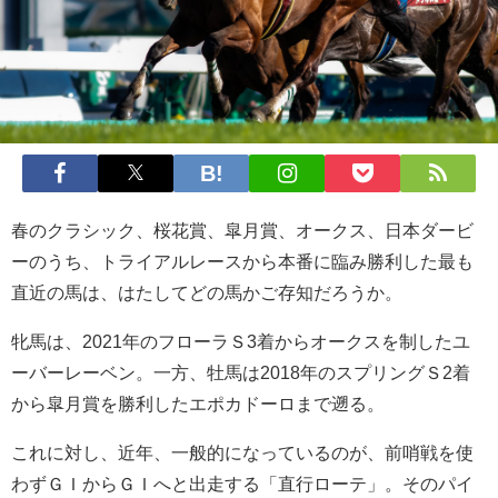
春のクラシック、桜花賞、皐月賞、オークス、日本ダービ
ーのうち、トライアルレースから本番に臨み勝利した最も
直近の馬は、はたしてどの馬かご存知だろうか。
牝馬は、2021年のフローラＳ3着からオークスを制したユ
ーバーレーベン。一方、牡馬は2018年のスプリングＳ2着
から皐月賞を勝利したエポカドーロまで遡る。
これに対し、近年、一般的になっているのが、前哨戦を使
わずＧＩからＧＩへと出走する「直行ローテ」。そのパイ