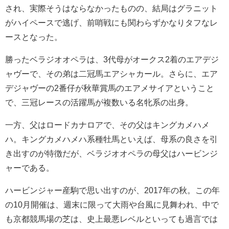
され、実際そうはならなかったものの、結局はグラニット
がハイペースで逃げ、前哨戦にも関わらずかなりタフなレ
ースとなった。
勝ったベラジオオペラは、3代母がオークス2着のエアデジ
ャヴーで、その弟は二冠馬エアシャカール。さらに、エア
デジャヴーの2番仔が秋華賞馬のエアメサイアということ
で、三冠レースの活躍馬が複数いる名牝系の出身。
一方、父はロードカナロアで、その父はキングカメハメ
ハ。キングカメハメハ系種牡馬といえば、母系の良さを引
き出すのが特徴だが、ベラジオオペラの母父はハービンジ
ャーである。
ハービンジャー産駒で思い出すのが、2017年の秋。この年
の10月開催は、週末に限って大雨や台風に見舞われ、中で
も京都競馬場の芝は、史上最悪レベルといっても過言では