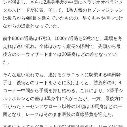
シが併走し、さらに2馬身半差の中団にベラジオオペラとメ
タルスピードが位置。そして、1番人気のセブンマジシャン
は後ろから4頭目を進んでいたものの、早くもやや押っつけ
ながらの追走となっていた。
前半800ｍ通過は47秒3。1000ｍ通過も59秒4と、馬場を考
えれば速い流れ。全体はかなり縦長の隊列で、先頭から最
後方のシーウィザードまでは20馬身ほどの差となってい
た。
そんな速い流れでも、逃げるグラニットに騎乗する嶋田騎
手は、後続とのリードをさらに広げようと、勝負所の3、4
コーナー中間から手綱を押し始める。これにより、2番手シ
ルトホルンとの差は3馬身半に広がったが、一方、最後方に
下がったトーセンアウローラ以外の14頭は10馬身ほどの一
団となり、レースはそのまま最後の直線勝負を迎えた。
直線に入ってもグラニットの逃げ脚は衰えず、リードは2馬