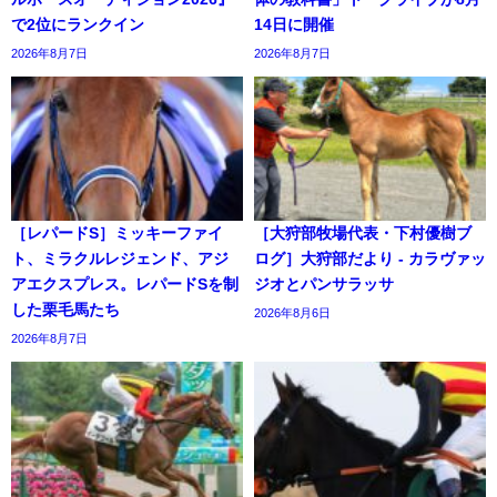
で2位にランクイン
14日に開催
2026年8月7日
2026年8月7日
［レパードS］ミッキーファイ
［大狩部牧場代表・下村優樹ブ
ト、ミラクルレジェンド、アジ
ログ］大狩部だより - カラヴァッ
アエクスプレス。レパードSを制
ジオとパンサラッサ
した栗毛馬たち
2026年8月6日
2026年8月7日