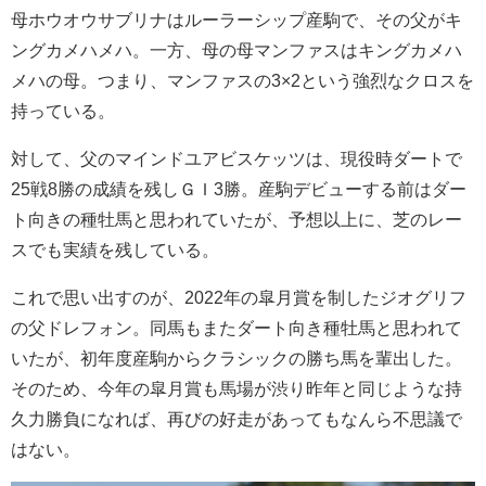
母ホウオウサブリナはルーラーシップ産駒で、その父がキ
ングカメハメハ。一方、母の母マンファスはキングカメハ
メハの母。つまり、マンファスの3×2という強烈なクロスを
持っている。
対して、父のマインドユアビスケッツは、現役時ダートで
25戦8勝の成績を残しＧＩ3勝。産駒デビューする前はダー
ト向きの種牡馬と思われていたが、予想以上に、芝のレー
スでも実績を残している。
これで思い出すのが、2022年の皐月賞を制したジオグリフ
の父ドレフォン。同馬もまたダート向き種牡馬と思われて
いたが、初年度産駒からクラシックの勝ち馬を輩出した。
そのため、今年の皐月賞も馬場が渋り昨年と同じような持
久力勝負になれば、再びの好走があってもなんら不思議で
はない。