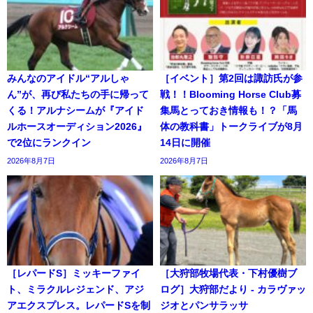
みんなのアイドル“アルしゃ
［イベント］第2回は諏訪氏が参
ん”が、再び私たちの手に帰って
戦！！Blooming Horse Club募
くる！アルナシームが『アイド
集馬とっておき情報も！？「馬
ルホースオーディション2026』
体の教科書」トークライブが8月
で2位にランクイン
14日に開催
2026年8月7日
2026年8月7日
［レパードS］ミッキーファイ
［大狩部牧場代表・下村優樹ブ
ト、ミラクルレジェンド、アジ
ログ］大狩部だより - カラヴァッ
アエクスプレス。レパードSを制
ジオとパンサラッサ