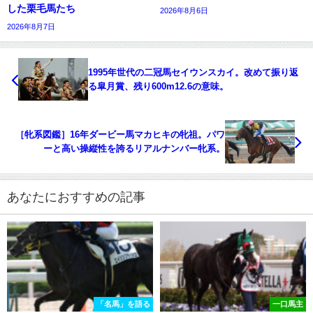
した栗毛馬たち
2026年8月6日
2026年8月7日
1995年世代の二冠馬セイウンスカイ。改めて振り返
る皐月賞、残り600m12.6の意味。
［牝系図鑑］16年ダービー馬マカヒキの牝祖。パワ
ーと高い操縦性を誇るリアルナンバー牝系。
あなたにおすすめの記事
「名馬」を語る
一口馬主