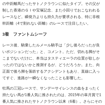
の中距離馬だったサトノクラウンに似たタイプ。その父が
制した香港のＧＩや宝塚記念、また小回りでおこなわれる
レースなど。瞬発力よりも持久力が要求される、特に非根
幹距離（4で割れない距離）のレースで注目したい。
3着 ファントムシーフ
レース後、騎乗したルメール騎手は「少し後ろだったが良
いポジションだった」と、コメント。ただ、切れる脚がそ
こまでないだけに、本当はタスティエーラの位置が欲しか
ったのではないかと推測するが、どうだろうか。また、向
正面で後ろ脚を落鉄するアクシデントもあり、直線に入っ
てすぐ、進路が一瞬なくなったことも影響した。
牡馬の三冠レースで、サンデーサイレンスの血をまったく
持たない馬が1番人気に推されたのは、2015年の皐月賞で1
番人気に推されたサトノクラウン以来（6着）。さらにその