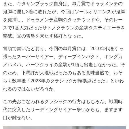
また、キタサンブラック自身は、皐月賞でドゥラメンテの
鬼脚に屈し3着に敗れたが、今回はソールオリエンスが鬼脚
を発揮し、ドゥラメンテ産駒のタッチウッドや、そのレー
スで1番人気だったサトノクラウンの産駒タスティエーラを
撃破。父の雪辱を果たす格好となった。
冒頭で書いたとおり、今回の皐月賞には、2010年代を引っ
張ったスーパーサイアー、ディープインパクト、キングカ
メハメハ、ハーツクライの産駒が1頭も出走しなかった。そ
のため、下馬評が大混戦だったのもある意味当然で、おそ
らく数年後「2023年のクラシックが転換点だった」といわ
れるのではないだろうか。
この先おこなわれるクラシックの行方はもちろん、戦国時
代に突入したリーディングサイアー争いからも、ますます
目が離せない。