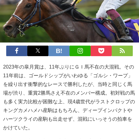
2023年の皐月賞は、11年ぶりにＧＩ馬不在の大混戦。その
11年前は、ゴールドシップがいわゆる「ゴルシ・ワープ」
を繰り出す衝撃的なレースで勝利したが、当時と同じく馬
場が渋り、重賞2勝馬さえ不在のメンバー構成。初対戦の馬
も多く実力比較が困難な上、現4歳世代がラストクロップの
キングカメハメハ産駒はもちろん、ディープインパクトや
ハーツクライの産駒も出走せず、混戦にいっそうの拍車を
かけていた。