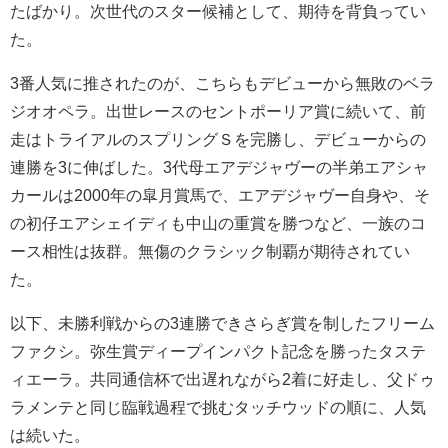
たばかり。次世代のスター候補として、期待を背負ってい
た。
3番人気に推されたのが、こちらもデビューから無敗のベラ
ジオオペラ。出世レースのセントポーリア賞に続いて、前
走はトライアルのスプリングＳを完勝し、デビューからの
連勝を3に伸ばした。3代母エアデジャヴーの半弟エアシャ
カールは2000年の皐月賞馬で、エアデジャヴー自身や、そ
の初仔エアシェイディも中山の重賞を勝つなど、一族のコ
ース相性は抜群。無傷のクラシック制覇が期待されてい
た。
以下、未勝利戦からの3連勝できさらぎ賞を制したフリーム
ファクシ。弥生賞ディープインパクト記念を勝ったタステ
ィエーラ。共同通信杯で出遅れながら2着に好走し、父ドゥ
ラメンテと同じ臨戦過程で挑むタッチウッドの順に、人気
は続いた。