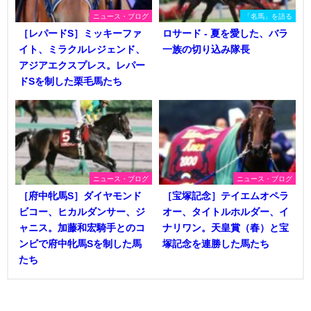
ニュース・ブログ
「名馬」を語る
［レパードS］ミッキーファ
ロサード - 夏を愛した、バラ
イト、ミラクルレジェンド、
一族の切り込み隊長
アジアエクスプレス。レパー
ドSを制した栗毛馬たち
ニュース・ブログ
ニュース・ブログ
［府中牝馬S］ダイヤモンド
［宝塚記念］テイエムオペラ
ビコー、ヒカルダンサー、ジ
オー、タイトルホルダー、イ
ャニス。加藤和宏騎手とのコ
ナリワン。天皇賞（春）と宝
ンビで府中牝馬Sを制した馬
塚記念を連勝した馬たち
たち