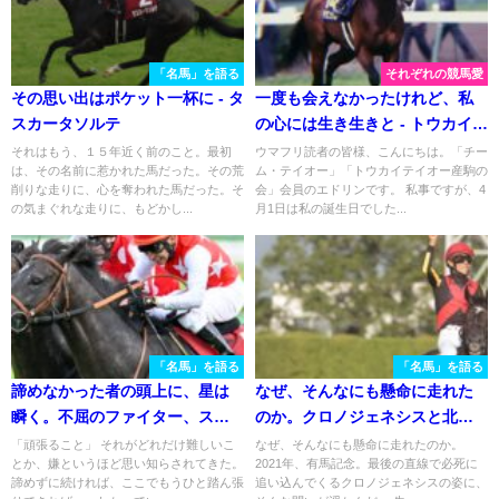
「名馬」を語る
それぞれの競馬愛
その思い出はポケット一杯に - タ
一度も会えなかったけれど、私
スカータソルテ
の心には生き生きと - トウカイテ
イオー産駒チタニックオー
それはもう、１５年近く前のこと。最初
ウマフリ読者の皆様、こんにちは。「チー
は、その名前に惹かれた馬だった。その荒
ム・テイオー」「トウカイテイオー産駒の
削りな走りに、心を奪われた馬だった。そ
会」会員のエドリンです。 私事ですが、4
の気まぐれな走りに、もどかし...
月1日は私の誕生日でした...
「名馬」を語る
「名馬」を語る
諦めなかった者の頭上に、星は
なぜ、そんなにも懸命に走れた
瞬く。不屈のファイター、ステ
のか。クロノジェネシスと北村
ラヴェローチェ
友一騎手の1,212日。
「頑張ること」 それがどれだけ難しいこ
なぜ、そんなにも懸命に走れたのか。
とか、嫌というほど思い知らされてきた。
2021年、有馬記念。最後の直線で必死に
諦めずに続ければ、ここでもうひと踏ん張
追い込んでくるクロノジェネシスの姿に、