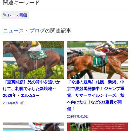
関連キーワード
レース回顧
ニュース・ブログ
の関連記事
［重賞回顧］兄の背中を追いか
［今週の競馬］札幌、新潟、中
けて、札幌で示した新境地～
京で夏競馬開催中！ジャンプ重
2026年・エルムS～
賞、サマーマイルシリーズ、秋
へ向けたGⅡなどの3重賞が開
2026年8月10日
催！
2026年8月10日