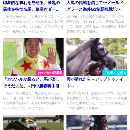
印象的な勝利を見せる、漆黒の
人馬の挑戦を信じて〜メールド
馬体を持つ名馬。気高きダービ
グラース海外G1制覇観戦記〜
ー馬、エイシンフラッシュ。
「走り方がかっこいい馬といえば？」とい
はじめに（自己紹介を兼ねて） ウマフリ
うテーマがあったら、どの馬を挙げるだろ
読者の方、はじめまして。 普段はTwitter
うか。パッと思いつくのは、グラスワンダ
にて、競馬に関するニッチな情報や体験を
ーや、牝馬ならルージュバッ...
発信している「徳澤...
それぞれの競馬愛
「名馬」を語る
「カツハルが乗ると、馬が楽し
雲が晴れたら～アップトゥデイ
そうだよな」 - 田中勝春騎手引退
ト～
によせて
「カツハルが乗ると、馬が楽しそうだよ
2017年9月16日、阪神ジャンプＳ。雲が晴
な」。 若い頃、ウインズ錦糸町の東館6階
れた瞬間だった。陣営が、ファンが待ち望
で福島競馬を観ていた私に60歳前後のベ
んでいた瞬間だった。そしてその太陽は、
テランがそう話しかけてきた...
いつにも増して沢山の...