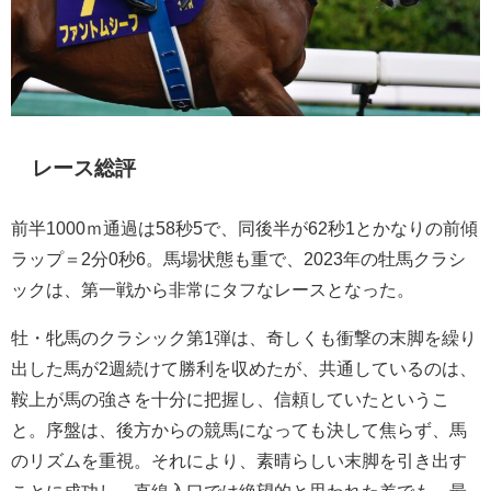
レース総評
前半1000ｍ通過は58秒5で、同後半が62秒1とかなりの前傾
ラップ＝2分0秒6。馬場状態も重で、2023年の牡馬クラシ
ックは、第一戦から非常にタフなレースとなった。
牡・牝馬のクラシック第1弾は、奇しくも衝撃の末脚を繰り
出した馬が2週続けて勝利を収めたが、共通しているのは、
鞍上が馬の強さを十分に把握し、信頼していたというこ
と。序盤は、後方からの競馬になっても決して焦らず、馬
のリズムを重視。それにより、素晴らしい末脚を引き出す
ことに成功し、直線入口では絶望的と思われた差でも、最