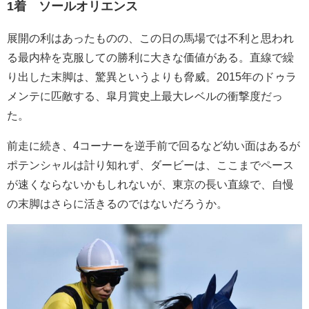
1着 ソールオリエンス
展開の利はあったものの、この日の馬場では不利と思われ
る最内枠を克服しての勝利に大きな価値がある。直線で繰
り出した末脚は、驚異というよりも脅威。2015年のドゥラ
メンテに匹敵する、皐月賞史上最大レベルの衝撃度だっ
た。
前走に続き、4コーナーを逆手前で回るなど幼い面はあるが
ポテンシャルは計り知れず、ダービーは、ここまでペース
が速くならないかもしれないが、東京の長い直線で、自慢
の末脚はさらに活きるのではないだろうか。