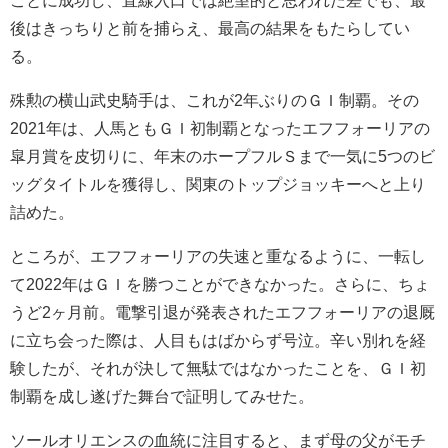
後はきっちりと前を捕らえ、最高の結果をもたらしてい
る。
殊勲の横山武史騎手は、これが2年ぶりのＧＩ制覇。その
2021年は、人馬ともＧＩ初制覇となったエフフォーリアの
皐月賞を皮切りに、年末のホープフルＳまで一気に5つのビ
ッグタイトルを獲得し、関東のトップジョッキーへと上り
詰めた。
ところが、エフフォーリアの失速と重なるように、一転し
て2022年はＧＩを勝つことができなかった。さらに、ちょ
うど2ヶ月前。電撃引退が発表されたエフフォーリアの退厩
に立ち会った際は、人目もはばからず号泣。辛い別れを経
験したが、それが決して無駄ではなかったことを、ＧＩ初
制覇を成し遂げた舞台で証明してみせた。
ソールオリエンスの血統に注目すると、まず母の父がモチ