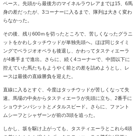
ペース。先頭から最後方のマイネルラウレアまでは15、6馬
身の差だったが、3コーナーに入るまで、隊列は大きく変わ
らなかった。
その後、残り600ｍを切ったところで、苦しくなったグラニ
ットをかわしタッチウッドが単独先頭へ。ほぼ同じタイミ
ングでベラジオオペラも後退し、かわってタスティエーラ
が4番手まで進出。さらに、続く4コーナーで、中団以下に
控えていた馬たちもようやく前との差を詰めようとし、レ
ースは最後の直線勝負を迎えた。
直線に入るとすぐ、今度はタッチウッドが苦しくなって失
速。馬場の中央からタスティエーラが先頭に立ち、2番手に
ショウナンバシットとメタルスピード。さらに、ファント
ムシーフとシャザーンが前の3頭を追った。
しかし、坂を駆け上がっても、タスティエーラとこれら4頭