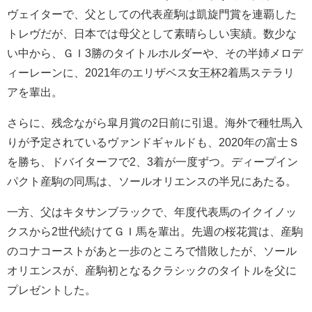
ヴェイターで、父としての代表産駒は凱旋門賞を連覇した
トレヴだが、日本では母父として素晴らしい実績。数少な
い中から、ＧＩ3勝のタイトルホルダーや、その半姉メロデ
ィーレーンに、2021年のエリザベス女王杯2着馬ステラリ
アを輩出。
さらに、残念ながら皐月賞の2日前に引退。海外で種牡馬入
りが予定されているヴァンドギャルドも、2020年の富士Ｓ
を勝ち、ドバイターフで2、3着が一度ずつ。ディープイン
パクト産駒の同馬は、ソールオリエンスの半兄にあたる。
一方、父はキタサンブラックで、年度代表馬のイクイノッ
クスから2世代続けてＧＩ馬を輩出。先週の桜花賞は、産駒
のコナコーストがあと一歩のところで惜敗したが、ソール
オリエンスが、産駒初となるクラシックのタイトルを父に
プレゼントした。