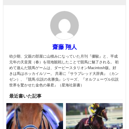
齋藤 翔人
幼少期、父親の部屋に山積みになっていた月刊『優駿』と、平成
元年の天皇賞（春）を現地観戦したことで競馬に魅了される。 初
めて遊んだ競馬ゲームは、ダービースタリオンMacintosh版。好
きは馬はホッカイルソー。 共著に『サラブレッド大辞典』（カン
ゼン）、『競馬 伝説の名勝負』シリーズ、『オルフェーヴル伝説
世界を驚かせた金色の暴君』（星海社新書）
最近書いた記事