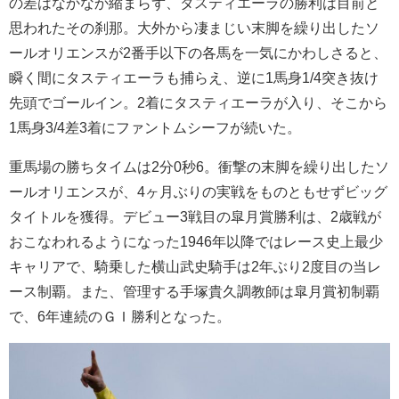
の差はなかなか縮まらず、タスティエーラの勝利は目前と
思われたその刹那。大外から凄まじい末脚を繰り出したソ
ールオリエンスが2番手以下の各馬を一気にかわしさると、
瞬く間にタスティエーラも捕らえ、逆に1馬身1/4突き抜け
先頭でゴールイン。2着にタスティエーラが入り、そこから
1馬身3/4差3着にファントムシーフが続いた。
重馬場の勝ちタイムは2分0秒6。衝撃の末脚を繰り出したソ
ールオリエンスが、4ヶ月ぶりの実戦をものともせずビッグ
タイトルを獲得。デビュー3戦目の皐月賞勝利は、2歳戦が
おこなわれるようになった1946年以降ではレース史上最少
キャリアで、騎乗した横山武史騎手は2年ぶり2度目の当レ
ース制覇。また、管理する手塚貴久調教師は皐月賞初制覇
で、6年連続のＧＩ勝利となった。