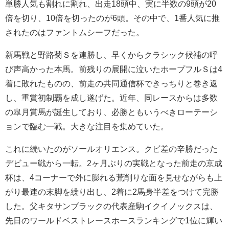
単勝人気も割れに割れ、出走18頭中、実に半数の9頭が20
倍を切り、10倍を切ったのが6頭。その中で、1番人気に推
されたのはファントムシーフだった。
新馬戦と野路菊Ｓを連勝し、早くからクラシック候補の呼
び声高かった本馬。前残りの展開に泣いたホープフルＳは4
着に敗れたものの、前走の共同通信杯できっちりと巻き返
し、重賞初制覇を成し遂げた。近年、同レースからは多数
の皐月賞馬が誕生しており、必勝ともいうべきローテーシ
ョンで臨む一戦。大きな注目を集めていた。
これに続いたのがソールオリエンス。クビ差の辛勝だった
デビュー戦から一転。2ヶ月ぶりの実戦となった前走の京成
杯は、4コーナーで外に膨れる荒削りな面を見せながらも上
がり最速の末脚を繰り出し、2着に2馬身半差をつけて完勝
した。父キタサンブラックの代表産駒イクイノックスは、
先日のワールドベストレースホースランキングで1位に輝い