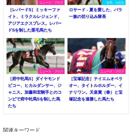
ニュース・ブログ
「名馬」を語る
［レパードS］ミッキーファ
ロサード - 夏を愛した、バラ
イト、ミラクルレジェンド、
一族の切り込み隊長
アジアエクスプレス。レパー
ドSを制した栗毛馬たち
ニュース・ブログ
ニュース・ブログ
［府中牝馬S］ダイヤモンド
［宝塚記念］テイエムオペラ
ビコー、ヒカルダンサー、ジ
オー、タイトルホルダー、イ
ャニス。加藤和宏騎手とのコ
ナリワン。天皇賞（春）と宝
ンビで府中牝馬Sを制した馬
塚記念を連勝した馬たち
たち
関連キーワード