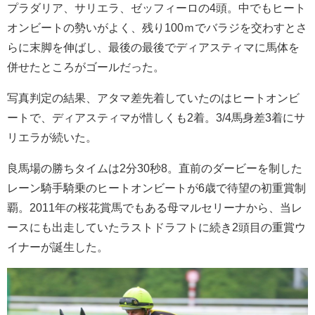
プラダリア、サリエラ、ゼッフィーロの4頭。中でもヒート
オンビートの勢いがよく、残り100ｍでバラジを交わすとさ
らに末脚を伸ばし、最後の最後でディアスティマに馬体を
併せたところがゴールだった。
写真判定の結果、アタマ差先着していたのはヒートオンビ
ートで、ディアスティマが惜しくも2着。3/4馬身差3着にサ
リエラが続いた。
良馬場の勝ちタイムは2分30秒8。直前のダービーを制した
レーン騎手騎乗のヒートオンビートが6歳で待望の初重賞制
覇。2011年の桜花賞馬でもある母マルセリーナから、当レ
ースにも出走していたラストドラフトに続き2頭目の重賞ウ
イナーが誕生した。