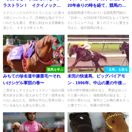
ラストラン！ イクイノックス
20年余りの時を経て、競馬の世
の2023年ジャパンカップを振り
界へ。『馬物語』予想家、小田
イクイノックスのラストランとなった第４
佐賀競馬場で売られている競馬専門紙の
３回ジャパンカップ。圧倒的な強さでライ
『日本一』が2022年7月24日をもって休刊
返る
部雪さんの意気込み。
バルたちを退け、歴史に刻まれる完勝劇を
というニュースは、多くのファンに驚きを
演じた。 ２０２３年１１月...
与えた。地方競馬の売上...
競馬を学ぶ
「名馬」を語る
みちての珍名道中膝栗毛〜それ
未完の快速馬、ビッグバイアモ
いけシゲル軍団の巻〜
ン - 1996年、中山の夏の午後に
咲いた「幻影」の物語
二度目ましテイエムチュラサン！仙台の競
6月の府中開催が終わると、季節はゆっく
馬大好きお笑い芸人みちてです！競馬を知
りと夏へ向かい、福島競馬が始まる。 こ
らないあなたも、競馬を中心に世界が回っ
の切り替わりは、毎年どこか胸の奥をそっ
ているあなたも誰もが楽しめ...
と撫でていく。初夏の府中競...