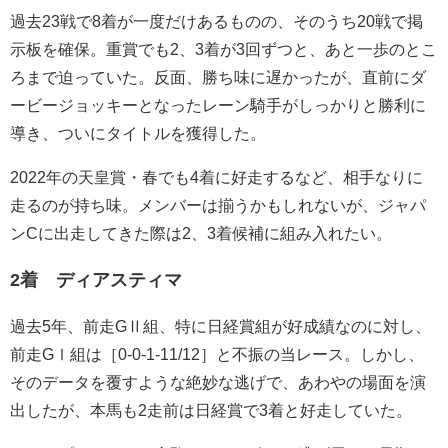
過去23戦で8着が一度だけあるものの、そのうち20戦で掲
示板を確保。重賞でも2、3着が3回ずつと、あと一歩のとこ
ろまで迫っていた。反面、勝ち味に遅かったが、直前にダ
ービージョッキーとなったレーン騎手がしっかりと勝利に
導き、ついにタイトルを獲得した。
2022年の天皇賞・春でも4着に好走するなど、相手なりに
走るのが持ち味。メンバーは揃うかもしれないが、ジャパ
ンCに出走してきた際は2、3着候補に組み入れたい。
2着 ディアスティマ
過去5年、前走GⅡ組、特に日経賞組が好成績なのに対し、
前走GⅠ組は［0-0-1-11/12］と不振の当レース。しかし、
そのデータを覆すような絶妙な逃げで、あわやの場面を演
出したが、本馬も2走前は日経賞で3着と好走していた。