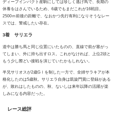
ディープインパクト産駒にしては珍しく逃げ馬で、長期の
休養をはさんでいるため、6歳でもまだこれが16戦目。
2500ｍ前後の距離で、なおかつ先行有利になりそうなレー
スでは、警戒したい存在。
3着 サリエラ
道中は勝ち馬と同じ位置にいたものの、直線で前が塞がっ
てしまい、外に持ち出すロス。これがなければ、上位2頭と
もう少し際どい接戦を演じていたかもしれない。
半兄サリオスが2歳GⅠを制した一方で、全姉サラキアが本
格化したのは5歳秋。サリエラ自身は凱旋門賞に登録がある
が、敗れはしたものの、秋、ないしは来年以降の活躍が楽
しみになる内容だった。
レース総評