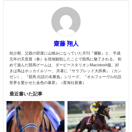
齋藤 翔人
幼少期、父親の部屋に山積みになっていた月刊『優駿』と、平成
元年の天皇賞（春）を現地観戦したことで競馬に魅了される。 初
めて遊んだ競馬ゲームは、ダービースタリオンMacintosh版。好
きは馬はホッカイルソー。 共著に『サラブレッド大辞典』（カン
ゼン）、『競馬 伝説の名勝負』シリーズ、『オルフェーヴル伝説
世界を驚かせた金色の暴君』（星海社新書）
最近書いた記事