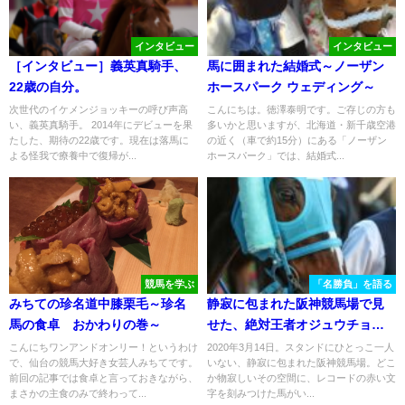
インタビュー
インタビュー
［インタビュー］義英真騎手、
馬に囲まれた結婚式～ノーザン
22歳の自分。
ホースパーク ウェディング～
次世代のイケメンジョッキーの呼び声高
こんにちは。徳澤泰明です。ご存じの方も
い、義英真騎手。 2014年にデビューを果
多いかと思いますが、北海道・新千歳空港
たした、期待の22歳です。現在は落馬に
の近く（車で約15分）にある「ノーザン
よる怪我で療養中で復帰が...
ホースパーク」では、結婚式...
競馬を学ぶ
「名勝負」を語る
みちての珍名道中膝栗毛～珍名
静寂に包まれた阪神競馬場で見
馬の食卓 おかわりの巻～
せた、絶対王者オジュウチョウ
サン衝撃の走り。 - 2020年・阪
こんにちワンアンドオンリー！というわけ
2020年3月14日。スタンドにひとっこ一人
で、仙台の競馬大好き女芸人みちてです。
いない、静寂に包まれた阪神競馬場。どこ
神スプリングジャンプ
前回の記事では食卓と言っておきながら、
か物寂しいその空間に、レコードの赤い文
まさかの主食のみで終わって...
字を刻みつけた馬がい...