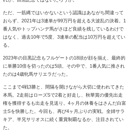
ただ、一筋縄ではいかないという認識はあながち間違って
おらず、2021年は3連単が99万円を超える大波乱の決着。1
番人気やトップハンデ馬がさほど良績を残しているわけで
はなく、過去10年で5度、3連単の配当は10万円を超えてい
る。
2023年の目黒記念もフルゲートの18頭が顔を揃え、最終的
に単勝10倍を切ったのは5頭。その中で、1番人気に推され
たのは4歳牝馬サリエラだった。
ここまで4戦3勝と、間隔を開けながら大切に使われてきた
本馬。2走前はローズSで2着と好走し、秋華賞の優先出走
権を獲得するも出走を見送り。4ヶ月の休養をはさんだ白富
士Sを快勝した。今回も、再び4ヶ月ぶりの実戦。全姉サラ
キア、半兄サリオスに続く重賞制覇なるか、注目されてい
た。