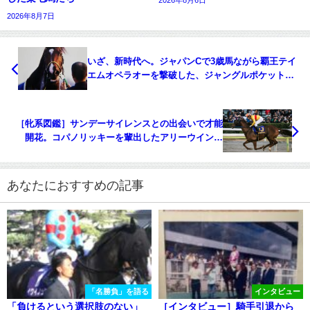
2026年8月6日
2026年8月7日
いざ、新時代へ。ジャパンCで3歳馬ながら覇王テイ
エムオペラオーを撃破した、ジャングルポケットの
走りを振り返る。
［牝系図鑑］サンデーサイレンスとの出会いで才能
開花。コパノリッキーを輩出したアリーウイン牝
系。
あなたにおすすめの記事
「名勝負」を語る
インタビュー
「負けるという選択肢のない」
［インタビュー］騎手引退から