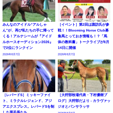
みんなのアイドル“アルしゃ
［イベント］第2回は諏訪氏が参
ん”が、再び私たちの手に帰って
戦！！Blooming Horse Club募
くる！アルナシームが『アイド
集馬とっておき情報も！？「馬
ルホースオーディション2026』
体の教科書」トークライブが8月
で2位にランクイン
14日に開催
2026年8月7日
2026年8月7日
［レパードS］ミッキーファイ
［大狩部牧場代表・下村優樹ブ
ト、ミラクルレジェンド、アジ
ログ］大狩部だより - カラヴァッ
アエクスプレス。レパードSを制
ジオとパンサラッサ
した栗毛馬たち