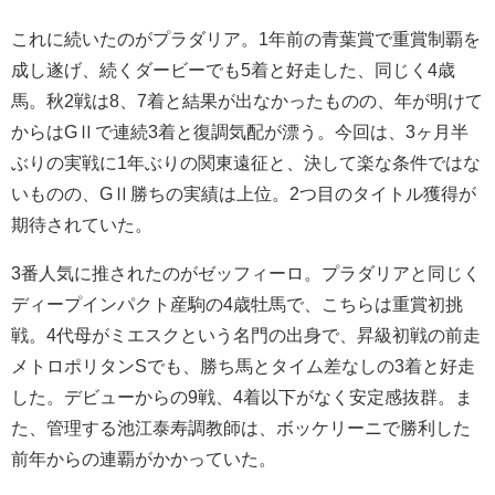
これに続いたのがプラダリア。1年前の青葉賞で重賞制覇を
成し遂げ、続くダービーでも5着と好走した、同じく4歳
馬。秋2戦は8、7着と結果が出なかったものの、年が明けて
からはGⅡで連続3着と復調気配が漂う。今回は、3ヶ月半
ぶりの実戦に1年ぶりの関東遠征と、決して楽な条件ではな
いものの、GⅡ勝ちの実績は上位。2つ目のタイトル獲得が
期待されていた。
3番人気に推されたのがゼッフィーロ。プラダリアと同じく
ディープインパクト産駒の4歳牡馬で、こちらは重賞初挑
戦。4代母がミエスクという名門の出身で、昇級初戦の前走
メトロポリタンSでも、勝ち馬とタイム差なしの3着と好走
した。デビューからの9戦、4着以下がなく安定感抜群。ま
た、管理する池江泰寿調教師は、ボッケリーニで勝利した
前年からの連覇がかかっていた。