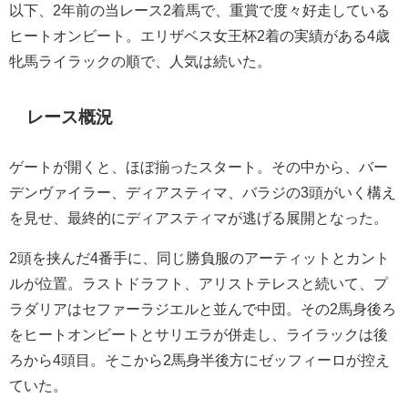
以下、2年前の当レース2着馬で、重賞で度々好走している
ヒートオンビート。エリザベス女王杯2着の実績がある4歳
牝馬ライラックの順で、人気は続いた。
レース概況
ゲートが開くと、ほぼ揃ったスタート。その中から、バー
デンヴァイラー、ディアスティマ、バラジの3頭がいく構え
を見せ、最終的にディアスティマが逃げる展開となった。
2頭を挟んだ4番手に、同じ勝負服のアーティットとカント
ルが位置。ラストドラフト、アリストテレスと続いて、プ
ラダリアはセファーラジエルと並んで中団。その2馬身後ろ
をヒートオンビートとサリエラが併走し、ライラックは後
ろから4頭目。そこから2馬身半後方にゼッフィーロが控え
ていた。