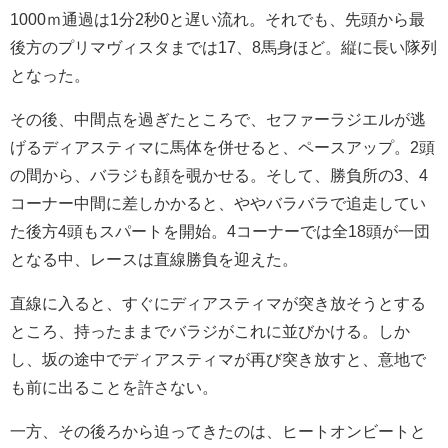
1000ｍ通過は1分2秒0と遅い流れ。それでも、先頭から最
後方のプリマヴィスタまでは17、8馬身ほど。縦に長い隊列
となった。
その後、中間点を過ぎたところで、セファーラジエルが逃
げるディアスティマに馬体を併せると、ペースアップ。2頭
の間から、バラジも顔を覗かせる。そして、勝負所の3、4
コーナー中間に差しかかると、ややバラバラで追走してい
た後方4頭もスパートを開始。4コーナーでは全18頭が一団
となる中、レースは直線勝負を迎えた。
直線に入ると、すぐにディアスティマが突き放そうとする
ところ、持ったままでバラジがこれに並びかける。しか
し、坂の途中でディアスティマが再び突き放すと、意地で
も前に出ることを許さない。
一方、その後ろから迫ってきたのは、ヒートオンビートと