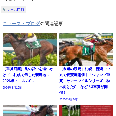
レース回顧
ニュース・ブログ
の関連記事
［重賞回顧］兄の背中を追いか
［今週の競馬］札幌、新潟、中
けて、札幌で示した新境地～
京で夏競馬開催中！ジャンプ重
2026年・エルムS～
賞、サマーマイルシリーズ、秋
へ向けたGⅡなどの3重賞が開
2026年8月10日
催！
2026年8月10日