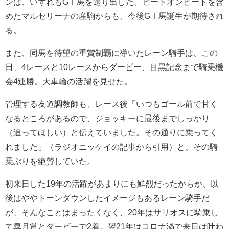
ンは、いずれもGⅠ馬を送り出した。ヒートオンビートを含
めたマルセリーナの産駒からも、今後GⅠ馬誕生が期待され
る。
また、同馬を待望の重賞制覇に導いたレーン騎手は、この
日、4レースと10レースからダービー、目黒記念まで騎乗機
会4連勝。大車輪の活躍を見せた。
管理する友道調教師も、レース後「いつもゴール前で甘く
なるところがあるので、ジョッキーに最後までしっかり
（追ってほしい）と伝えていました。その通りに乗ってく
れました」（ラジオニッケイの記事から引用）と、その騎
乗ぶりを絶賛していた。
初来日した19年の活躍があまりにも鮮烈だったからか、以
後はややトーンダウンしたイメージもあるレーン騎手だ
が、そんなことはまったくなく、20年はサリオスに騎乗し
て皐月賞とダービーで2着。翌21年はコロナ渦で来日は叶わ