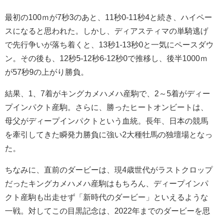
最初の100ｍが7秒3のあと、11秒0-11秒4と続き、ハイペー
スになると思われた。しかし、ディアスティマの単騎逃げ
で先行争いが落ち着くと、13秒1-13秒0と一気にペースダウ
ン。その後も、12秒5-12秒6-12秒0で推移し、後半1000ｍ
が57秒9の上がり勝負。
結果、1、7着がキングカメハメハ産駒で、2～5着がディー
プインパクト産駒。さらに、勝ったヒートオンビートは、
母父がディープインパクトという血統。長年、日本の競馬
を牽引してきた瞬発力勝負に強い2大種牡馬の独壇場となっ
た。
ちなみに、直前のダービーは、現4歳世代がラストクロップ
だったキングカメハメハ産駒はもちろん、ディープインパ
クト産駒も出走せず「新時代のダービー」といえるような
一戦。対してこの目黒記念は、2022年までのダービーを思