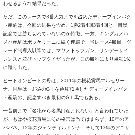
わせるような結果だった。
ただ、このレースで3番人気までを占めたディープインパク
ト産駒は、今回の結果を含め、1勝2着4回3着4回と、目黒
記念では勝ち切れていないのが特徴。一方、キングカメハ
メハ産駒はボッケリーニに続く連覇で、当レース4勝目。グ
レード制導入以降では、マヤノトップガン、サンデーサイ
レンスと並びトップタイだったが、この勝利により単独1位
に躍り出た。
ヒートオンビートの母は、2011年の桜花賞馬マルセリー
ナ。同馬は、JRAのGⅠを通算71勝したディープインパク
ト産駒の、記念すべき最初のGⅠ馬でもある。
一昔前まで「名牝から名馬は産まれない」と言われていた
が、もはや桜花賞馬にその格言は当てはまらず、10年のア
パパネ、12年のジェンティルドンナ、そして13年のアユサ