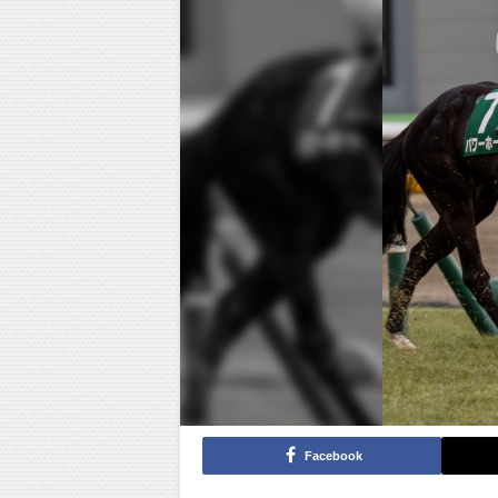
Facebook