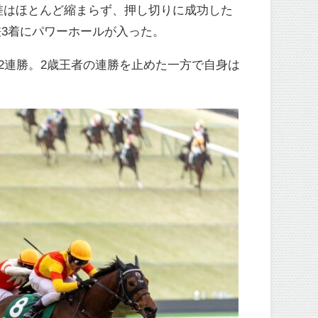
差はほとんど縮まらず、押し切りに成功した
差3着にパワーホールが入った。
2連勝。2歳王者の連勝を止めた一方で自身は