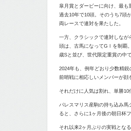
皐月賞とダービーに向け、最も
過去10年で10頭。そのうち7
両レースで連対を果たした。
一方、クラシックで連対しなが
頭は、古馬になってGⅠを制覇
歳Sと並び、世代限定重賞の中
2024年も、例年どおり少数精
前哨戦に相応しいメンバーが顔
それだけに人気は割れ、単勝1
パレスマリス産駒の持ち込み馬
ると、さらに1ヶ月後の朝日杯
それ以来2ヶ月ぶりの実戦とな