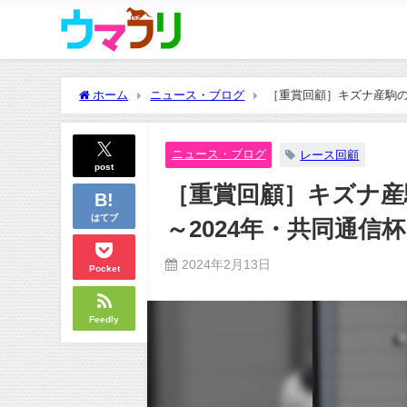
ホーム
ニュース・ブログ
［重賞回顧］キズナ産駒の
ニュース・ブログ
レース回顧
post
［重賞回顧］キズナ産
はてブ
～2024年・共同通信
2024年2月13日
Pocket
Feedly