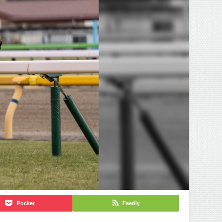
Pocket
Feedly