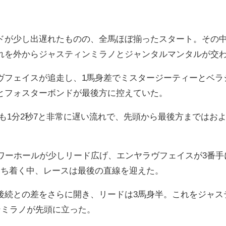
ドが少し出遅れたものの、全馬ほぼ揃ったスタート。その
れを外からジャスティンミラノとジャンタルマンタルが交
ヴフェイスが追走し、1馬身差でミスタージーティーとベラ
とフォスターボンドが最後方に控えていた。
ｍ通過も1分2秒7と非常に遅い流れで、先頭から最後方までは
パワーホールが少しリード広げ、エンヤラヴフェイスが3番
落ち着く中、レースは最後の直線を迎えた。
後続との差をさらに開き、リードは3馬身半。これをジャス
ンミラノが先頭に立った。