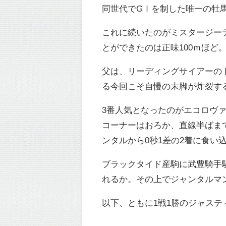
同世代でGⅠを制した唯一の牡
これに続いたのがミスタージー
とができたのは正味100ｍほど
父は、リーディングサイアーのド
る今回こそ自慢の末脚が炸裂す
3番人気となったのがエコロヴ
コーナーはおろか、直線半ばま
ンタルから0秒1差の2着に食い
ブラックタイド産駒に武豊騎手
れるか。その上でジャンタルマ
以下、ともに1戦1勝のジャス