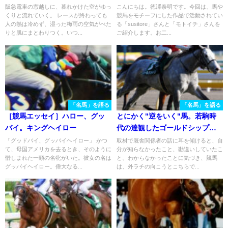
塚記念、親子制覇を振り返る
モトイチさん 馬を描く面白さ
阪急電車の窓越しに、暮れかけた空がゆっ
こんにちは。徳澤泰明です。今回は、馬や
くりと流れていく。 レースが終わっても
競馬をモチーフにした作品で活動されてい
人の熱は冷めず、湿った梅雨の空気がべた
る「susitore」さんと「モトイチ」さんを
りと肌にまとわりつく。いつ...
ご紹介します。お二...
「名馬」を語る
「名馬」を語る
［競馬エッセイ］ハロー、グッ
とにかく"逆をいく"馬。若駒時
バイ。キングヘイロー
代の達観したゴールドシップの
魅力を振り返る。
「グッドバイ、グッバイヘイロー」 かつ
取材で厩舎関係者の話に耳を傾けると、自
て、母国アメリカを去るとき、そのように
分が知らなかったこと、勘違いしていたこ
惜しまれた一頭の名牝がいた。彼女の名は
と、わからなかったことに気づき、競馬
グッバイヘイロー。偉大なる...
は、外ラチの向こうとこちらで...