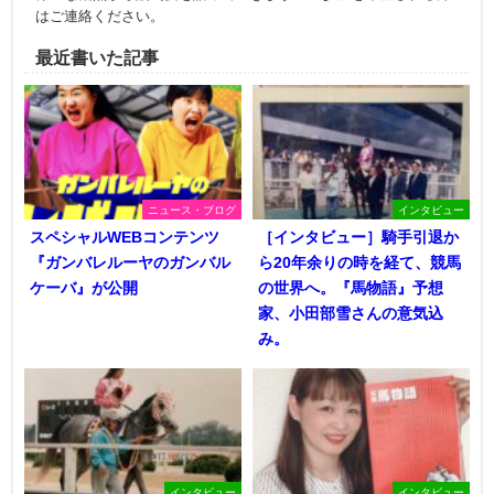
はご連絡ください。
最近書いた記事
ニュース・ブログ
インタビュー
スペシャルWEBコンテンツ
［インタビュー］騎手引退か
『ガンバレルーヤのガンバル
ら20年余りの時を経て、競馬
ケーバ』が公開
の世界へ。『馬物語』予想
家、小田部雪さんの意気込
み。
インタビュー
インタビュー