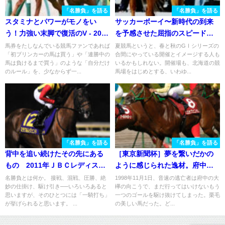
「名勝負」を語る
「名勝負」を語る
スタミナとパワーがモノをい
サッカーボーイ〜新時代の到来
う！力強い末脚で復活のV - 2019
を予感させた屈指のスピードと
年七夕賞
瞬発力 1988年函館記念〜
馬券をたしなんでいる競馬ファンであれば
夏競馬というと、春と秋のGⅠシリーズの
「初ブリンカーの馬は買う」や「連勝中の
合間にやっている開催とイメージする人も
馬は負けるまで買う」のような「自分だけ
いるかもしれない。開催場も、北海道の競
のルール」を、少なからず一...
馬場をはじめとする、いわゆ...
「名勝負」を語る
「名勝負」を語る
背中を追い続けたその先にある
［東京新聞杯］夢を繋いだかの
もの 2011年ＪＢＣレディスク
ように感じられた逸材。府中で
ラシック
末脚が光った一戦を振り返る。 -
名勝負とは何か。 接戦、混戦、圧勝、絶
1998年11月1日、音速の逃亡者は府中の大
妙の仕掛け、駆け引き──いろいろあると
欅の向こうで、まだ行ってはいけないもう
2007年・スズカフェニックス
思いますが、そのひとつには「一騎打ち」
一つのゴールを駆け抜けてしまった。栗毛
が挙げられると思います。 ...
の美しい馬だった。ど...