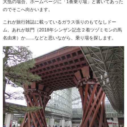
大抵の場合、ホームページに「1番乗り場」と書いてあった
のでそこへ向かいます。
これが旅行雑誌に載っているガラス張りのもてなしドー
ム、あれが鼓門（2018年シンザン記念２着ツヅミモンの馬
名由来）か……などと思いながら、乗り場を探します。