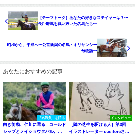
［テーマトーク］あなたの好きなステイヤーは？〜
長距離戦を戦い抜いた名馬たち〜
昭和から、平成へ〜公営新潟の名馬・キリサンシー
号物語〜
あなたにおすすめの記事
「名勝負」を語る
インタビュー
白き衝動、仁川に還る - ゴールド
［隣の芝生を駆ける人］第3回
シップとメイショウタバル。宝
イラストレーター susitoreさん×