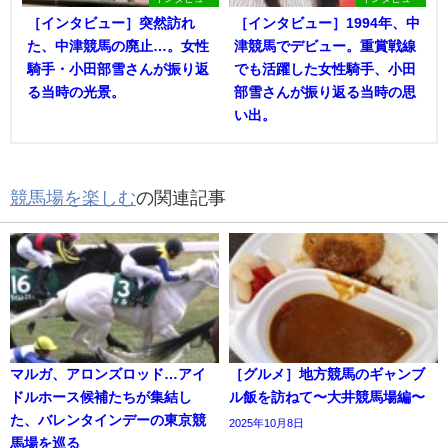
［インタビュー］突然訪れ
［インタビュー］1994年、中
た、中津競馬の廃止…。女性
津競馬でデビュー。重賞戦線
騎手・小田部雪さんが振り返
でも活躍した女性騎手、小田
る当時の光景。
部雪さんが振り返る当時の思
い出。
競馬場を楽しむ
の関連記事
マルガ、アロンズロッド…アイ
［グルメ］地方競馬のギャンブ
ドルホース候補たちが集結し
ル飯を訪ねて〜大井競馬場編〜
た、バレンタインデーの東京競
2025年10月8日
馬場を巡る