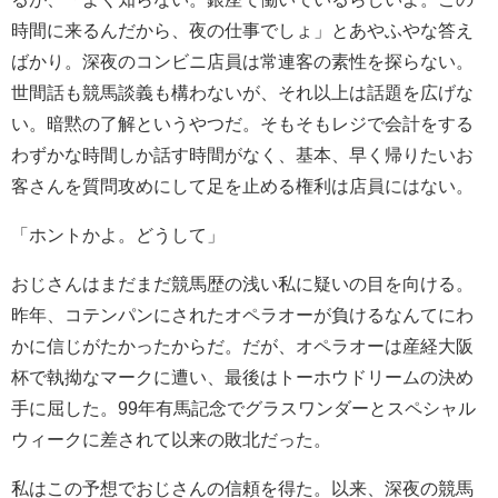
時間に来るんだから、夜の仕事でしょ」とあやふやな答え
ばかり。深夜のコンビニ店員は常連客の素性を探らない。
世間話も競馬談義も構わないが、それ以上は話題を広げな
い。暗黙の了解というやつだ。そもそもレジで会計をする
わずかな時間しか話す時間がなく、基本、早く帰りたいお
客さんを質問攻めにして足を止める権利は店員にはない。
「ホントかよ。どうして」
おじさんはまだまだ競馬歴の浅い私に疑いの目を向ける。
昨年、コテンパンにされたオペラオーが負けるなんてにわ
かに信じがたかったからだ。だが、オペラオーは産経大阪
杯で執拗なマークに遭い、最後はトーホウドリームの決め
手に屈した。99年有馬記念でグラスワンダーとスペシャル
ウィークに差されて以来の敗北だった。
私はこの予想でおじさんの信頼を得た。以来、深夜の競馬