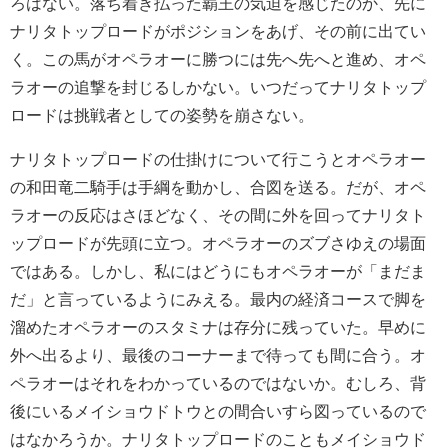
ろはない。落ち着き払った覇王の気迫を感じたのか、先に
ナリタトップロードがポジションをあげ、その前に出てい
く。この馬がオペラオーに勝つには先へ先へと進め、オペ
ラオーの追撃を封じるしかない。いつだってナリタトップ
ロードは挑戦者としての姿勢を崩さない。
ナリタトップロードの仕掛けについて行こうとオペラオー
の和田竜二騎手は手綱を動かし、合図を送る。だが、オペ
ラオーの反応はさほどなく、その間に外を回ってナリタト
ップロードが先頭に立つ。オペラオーのズブさゆえの場面
ではある。しかし、私にはどうにもオペラオーが「まだま
だ」と言っているようにみえる。最内の経済コースで脚を
溜めたオペラオーのスタミナは存分に残っていた。早めに
外へ出るより、最後のコーナーまで待っても間に合う。オ
ペラオーはそれをわかっているのではないか。むしろ、背
後にいるメイショウドトウとの間合いすら図っているので
はなかろうか。ナリタトップロードのこともメイショウド