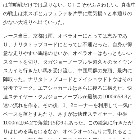
は前哨戦だけでは足りない。GⅠこそがふさわしい。真夜中
の戦士は東スポとカフェラテを片手に意気揚々と車通りの
少ない大通りへ出ていった。
レース当日、京都は雨。オペラオーにとっては恵みであ
り、ナリタトップロードにとっては不運だった。自身が得
意な走りやすい馬場のせいか、オペラオーはもっともいい
スタートを切り、タガジョーノーブルや超久々のセイウン
スカイら行きたい馬を受け流し、中団馬群の先頭、最内に
陣取った。ナリタトップロードとメイショウドトウはその
背後でマーク。エアシャカールはさらに後ろに構えた。快
速ステイヤー・タガジョーノーブルが最初の1000m58.3と
速い流れを作る。その後、1、2コーナーを利用して一気に
ペースを落とすあたり、さすがは快速ステイヤー。中盤
1000mは64.2で落差は5秒9もあった。この緩急に行きたが
りはじめる馬も出るなか、オペラオーの走りに乱れるとこ