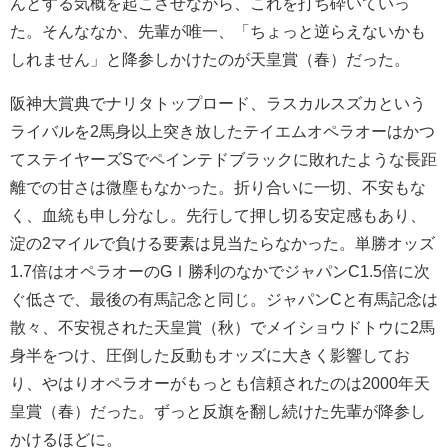
んとする気概を起こさせながら、これを打ち砕いていっ
た。そんななか、先輩が唯一、「ちょっと逆らえないかも
しれません」と降参しかけたのが天皇賞（春）だった。
阪神大賞典でナリタトップロード、ラスカルスズカという
ライバルを2馬身以上突き放したテイエムオペラオーはかつ
てステイヤーズSでペインテドブラックに敗れたような長距
離での甘さは微塵もなかった。折り合いに一切、不安もな
く、血統も申し分なし。先行して押し切る安定感もあり、
淀の2マイルで負ける要素は見当たらなかった。単勝オッズ
1.7倍はオペラオーのGⅠ勝利のなかでジャパンC1.5倍に次
ぐ低さで、最後の有馬記念と同じ。ジャパンCと有馬記念は
散々、不安視された天皇賞（秋）でメイショウドトウに2馬
身半をつけ、圧倒した反動もオッズに大きく影響してお
り、やはりオペラオーがもっとも信頼されたのは2000年天
皇賞（春）だった。ずっと反旗を翻し続けた先輩が降参し
かけるほどに。