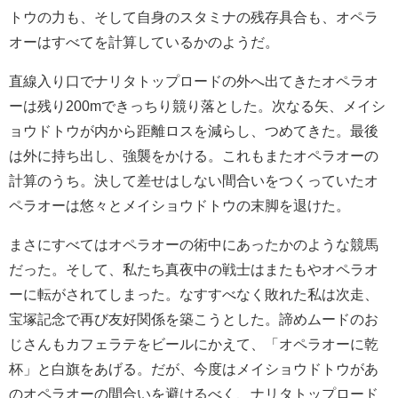
トウの力も、そして自身のスタミナの残存具合も、オペラ
オーはすべてを計算しているかのようだ。
直線入り口でナリタトップロードの外へ出てきたオペラオ
ーは残り200mできっちり競り落とした。次なる矢、メイシ
ョウドトウが内から距離ロスを減らし、つめてきた。最後
は外に持ち出し、強襲をかける。これもまたオペラオーの
計算のうち。決して差せはしない間合いをつくっていたオ
ペラオーは悠々とメイショウドトウの末脚を退けた。
まさにすべてはオペラオーの術中にあったかのような競馬
だった。そして、私たち真夜中の戦士はまたもやオペラオ
ーに転がされてしまった。なすすべなく敗れた私は次走、
宝塚記念で再び友好関係を築こうとした。諦めムードのお
じさんもカフェラテをビールにかえて、「オペラオーに乾
杯」と白旗をあげる。だが、今度はメイショウドトウがあ
のオペラオーの間合いを避けるべく、ナリタトップロード