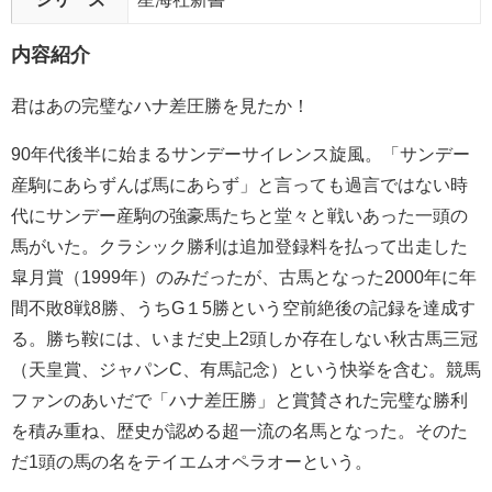
内容紹介
君はあの完璧なハナ差圧勝を見たか！
90年代後半に始まるサンデーサイレンス旋風。「サンデー
産駒にあらずんば馬にあらず」と言っても過言ではない時
代にサンデー産駒の強豪馬たちと堂々と戦いあった一頭の
馬がいた。クラシック勝利は追加登録料を払って出走した
皐月賞（1999年）のみだったが、古馬となった2000年に年
間不敗8戦8勝、うちG１5勝という空前絶後の記録を達成す
る。勝ち鞍には、いまだ史上2頭しか存在しない秋古馬三冠
（天皇賞、ジャパンC、有馬記念）という快挙を含む。競馬
ファンのあいだで「ハナ差圧勝」と賞賛された完璧な勝利
を積み重ね、歴史が認める超一流の名馬となった。そのた
だ1頭の馬の名をテイエムオペラオーという。