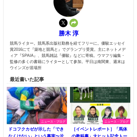
勝木 淳
競馬ライター。競馬系出版社勤務を経てフリーに。優駿エッセイ
賞2016にて『築地と競馬と』でグランプリ受賞。主にネットメデ
ィア『SPAIA』、競馬雑誌『優駿』などに寄稿。ウマフリ編集・
監修の多くの書籍にライターとして参加。平日は南関東、週末は
ウインズが居場所
最近書いた記事
ニュース・ブログ
ニュース・ブログ
ドコフクカゼが示した「でき
［イベントレポート］「馬体
なくはない」という事実〜片
の教科書」大ヒット記念トー