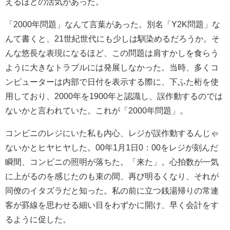
えるほどの活気があった。
「2000年問題」なんて言葉があった。別名「Y2K問題」な
んて書くと、21世紀世代にも少しは馴染めるだろうか。そ
んな悠長な表現になるほど、この問題は肩すかしを食らう
ように大きなトラブルには発展しなかった。当時、多くコ
ンピューターは内部で日付を表示する際に、下ふた桁を使
用しており、2000年を1900年と認識し、誤作動するのでは
ないかと言われていた。これが「2000年問題」。
コンビニのレジにいた私も内心、レジが誤作動するんじゃ
ないかとヒヤヒヤした。00年1月1日0：00をレジが刻んだ
瞬間、コンビニの照明が落ちた。「来た」。心拍数が一気
に上がるのを感じたのも束の間、再び明るくなり、それが
同僚のイタズラだと知った。私の前に立つ銭湯帰りの常連
客が罫線を思わせる細い目をわずかに開け、早く会計をす
るように促した。