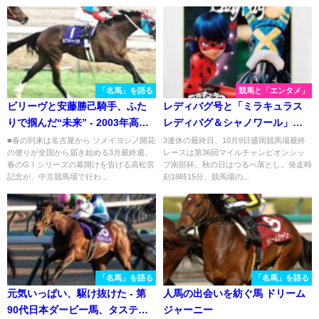
「名馬」を語る
競馬と「エンタメ」
ビリーヴと安藤勝己騎手、ふた
レディバグ号と「ミラキュラス
りで掴んだ“未来” - 2003年高松
レディバグ＆シャノワール」の
宮記念
不思議な関係 盛岡編
■春の到来は名古屋から ソメイヨシノ開花
3連休の最終日、10月9日盛岡競馬場最終
の便りが全国から届き始める3月最終週。
レースは第36回マイルチャンピオンシッ
春のGⅠシリーズの幕開けを告げる高松宮
プ南部杯。秋の日はつるべ落とし。発走時
記念が、中京競馬場で行わ...
刻18時15分、競馬場の...
「名馬」を語る
「名馬」を語る
元気いっぱい、駆け抜けた - 第
人馬の出会いを紡ぐ馬 ドリーム
90代日本ダービー馬、タスティ
ジャーニー