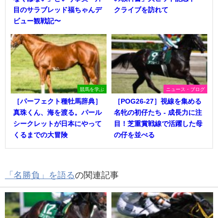
目のサラブレッド福ちゃんデ
クライブを訪れて
ビュー観戦記〜
競馬を学ぶ
ニュース・ブログ
［パーフェクト種牡馬辞典］
［POG26-27］視線を集める
真珠くん、海を渡る。パール
名牝の初仔たち - 成長力に注
シークレットが日本にやって
目！芝重賞戦線で活躍した母
くるまでの大冒険
の仔を並べる
「名勝負」を語る
の関連記事