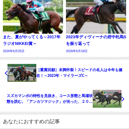
また、夏がやってくる～2017年
2023年ディヴィーナの府中牝馬S
ラジオNIKKEI賞～
を振り返って
2026年6月25日
2026年6月18日
［重賞回顧］末脚炸裂！スピードの名人は今年も健
在！～2023年・マイラーズC～
スズカマンボの特性を見抜き、コース形態と馬場状
態を読む。「アンカツマジック」が光った、２００
５年の天皇賞（春）。
あなたにおすすめの記事