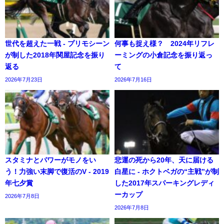
世代を超えた一戦 - プリモシーン
何事も捉え様？ 2024年リフレ
が制した2018年関屋記念を振り
ーミングの小倉記念を振り返っ
返る
て
2026年7月23日
2026年7月16日
スタミナとパワーがモノをい
悲運の死から20年、天に届ける
う！力強い末脚で復活のV - 2019
白星に - ホクトベガの“主戦”が制
年七夕賞
した2017年スパーキングレディ
ーカップ
2026年7月8日
2026年7月8日