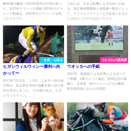
エーラの引退に寄せて
■8年後の邂逅〜2015年世代の仔達が彩っ
人生には、大きな転機となる出会いがあ
た、2023年クラシック戦線 2023年のクラ
る。池江泰寿調教師と池添謙一騎手にとっ
シック戦線は、2015年のクラシックを戦
て、ドリームジャーニーとの出会いがまさ
ったサラブレ...
にそれだったのではないだろう...
「名馬」を語る
それぞれの競馬愛
ヒガシウィルウィン〜勝利へ向
ウオッカへの手紙
かって〜
2007年、戦後初となる牝馬によるダービ
ー制覇。3度のドバイ遠征。安田記念の連
2017年7月12日。この日、とある一頭の地
覇に、天皇賞・秋やジャパンCでの勝利。
方馬が、並み居るJRAの強豪を振り切り世
東京競馬場における古馬芝...
代の頂点に立った。 その馬の名は、ヒガ
シウィルウィン。 ...