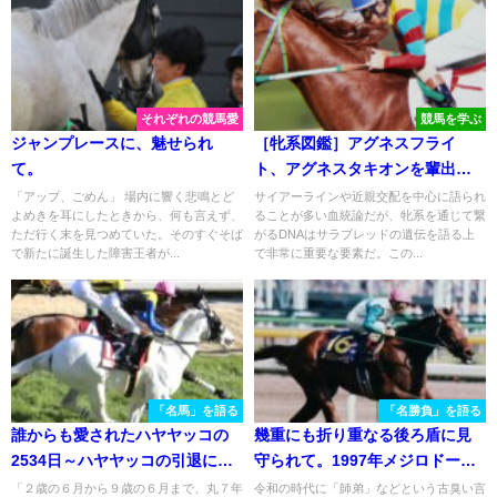
それぞれの競馬愛
競馬を学ぶ
ジャンプレースに、魅せられ
［牝系図鑑］アグネスフライ
て。
ト、アグネスタキオンを輩出。
スピード、スタミナ兼備のイコ
「アップ、ごめん」 場内に響く悲鳴とど
サイアーラインや近親交配を中心に語られ
よめきを耳にしたときから、何も言えず、
ることが多い血統論だが、牝系を通じて繋
マエイカン牝系。
ただ行く末を見つめていた。そのすぐそば
がるDNAはサラブレッドの遺伝を語る上
で新たに誕生した障害王者が...
で非常に重要な要素だ。この...
「名馬」を語る
「名勝負」を語る
誰からも愛されたハヤヤッコの
幾重にも折り重なる後ろ盾に見
2534日～ハヤヤッコの引退によ
守られて。1997年メジロドーベ
せて
ルのオークス
「２歳の６月から９歳の６月まで、丸７年
令和の時代に「師弟」などという古臭い言