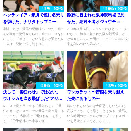
「名馬」を語る
「名勝負」を語る
ベッラレイア - 豪脚で樫に名乗り
静寂に包まれた阪神競馬場で見
を挙げた、ナリタトップロード
せた、絶対王者オジュウチョウ
産駒の才女。
サン衝撃の走り。 - 2020年・阪
豪脚一気は、競馬の醍醐味の一つだ。時に
2020年3月14日。スタンドにひとっこ一人
その強さに驚愕させられ、時にレースを狂
いない、静寂に包まれた阪神競馬場。どこ
神スプリングジャンプ
わせる。「差せ！」という想いが通じたレ
か物寂しいその空間に、レコードの赤い文
ースは、記憶に深く刻まれる...
字を刻みつけた馬がい...
「名勝負」を語る
「名馬」を語る
決して「番狂わせ」ではない。
ワンカラット〜苦悩を乗り越え
ウオッカを吹き飛ばした“アジア
た先にあるもの〜
の風”エイジアンウインズが見せ
レースで度々目にする「番狂わせ」 「番
時の流れというのは大変恐ろしいものだ。
狂わせ」は、スポーツの世界で度々起こる
高校生でも、そう思うことはある。競馬と
た、2008年ヴィクトリアマイル
ドラマだ。 広辞苑で「番狂わせ」を引く
いう時間のサイクルが速いブラッドスポー
の大激走。
と、「①予想外の出来事で順...
ツを見続けていくと、さらに...