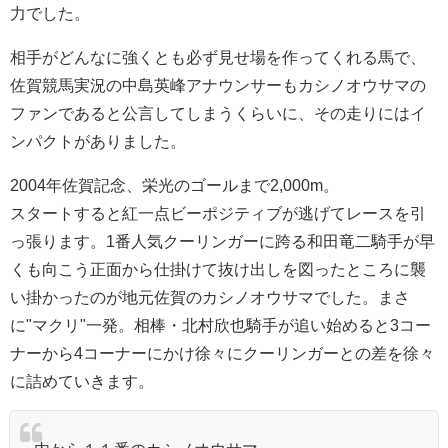
力でした。
相手がどんなに強くとも必ず見せ場を作ってくれる馬で、
佐賀競馬実況の中島英峰アナウンサーもカシノオウサマの
ファンであると公言してしまうくらいに、その走りにはイ
ンパクトがありました。
2004年佐賀記念、栄光のゴールまで2,000m。
スタートすると紅一点ビーポジティブが逃げてレースを引
っ張ります。1番人気クーリンガーに跨る和田竜二騎手が早
くも向こう正面から仕掛けて抜け出しを図ったところに襲
い掛かったのが地元佐賀のカシノオウサマでした。まさ
に"マクリ"一発。相棒・北村欣也騎手が追い始めると3コー
ナーから4コーナーにかけ徐々にクーリンガーとの差を徐々
に詰めていきます。