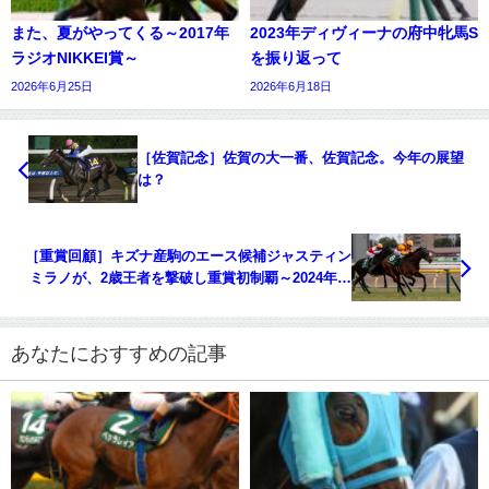
また、夏がやってくる～2017年
2023年ディヴィーナの府中牝馬S
ラジオNIKKEI賞～
を振り返って
2026年6月25日
2026年6月18日
［佐賀記念］佐賀の大一番、佐賀記念。今年の展望
は？
［重賞回顧］キズナ産駒のエース候補ジャスティン
ミラノが、2歳王者を撃破し重賞初制覇～2024年・
共同通信杯～
あなたにおすすめの記事