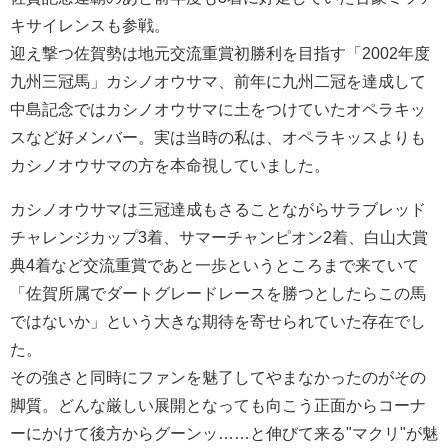
キサイレンスも参戦。
迎え撃つ佐賀勢は地元交流重賞初勝利を目指す「2002年度
九州三冠馬」カシノオウサマ、前年に九州二冠を達成して
中島記念ではカシノオウサマに土をつけていたオペラキッ
スなど好メンバー。実は当時の私は、オペラキッスよりも
カシノオウサマの方を本命視していました。
カシノオウサマは三冠達成もさることながらサラブレッド
チャレンジカップ3着、サマーチャンピオン2着、白山大賞
典4着など交流重賞であと一歩というところまで来ていて
「佐賀所属でダートグレードレースを勝つとしたらこの馬
ではないか」という大きな期待を寄せられていた存在でし
た。
その強さと同時にファンを魅了してやまなかったのがその
脚質。どんな厳しい展開となっても向こう正面からコーナ
ーにかけて後方からグーンッ……と伸びて来る"マクリ"が魅