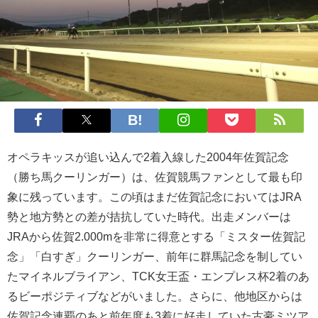
オペラキッスが追い込んで2着入線した2004年佐賀記念
（勝ち馬クーリンガー）は、佐賀競馬ファンとして最も印
象に残っています。この頃はまだ佐賀記念においてはJRA
勢と地方勢との差が拮抗していた時代。出走メンバーは
JRAから佐賀2.000mを非常に得意とする「ミスター佐賀記
念」「白すぎ」クーリンガー、前年に群馬記念を制してい
たマイネルブライアン、TCK女王盃・エンプレス杯2着のあ
るビーポジティブなどがいました。さらに、他地区からは
佐賀記念連覇のあと前年度も3着に好走していた古豪ミツア