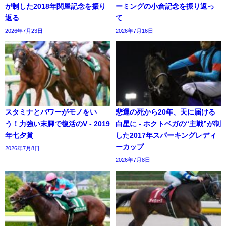
が制した2018年関屋記念を振り
ーミングの小倉記念を振り返っ
返る
て
2026年7月23日
2026年7月16日
スタミナとパワーがモノをい
悲運の死から20年、天に届ける
う！力強い末脚で復活のV - 2019
白星に - ホクトベガの“主戦”が制
年七夕賞
した2017年スパーキングレディ
ーカップ
2026年7月8日
2026年7月8日