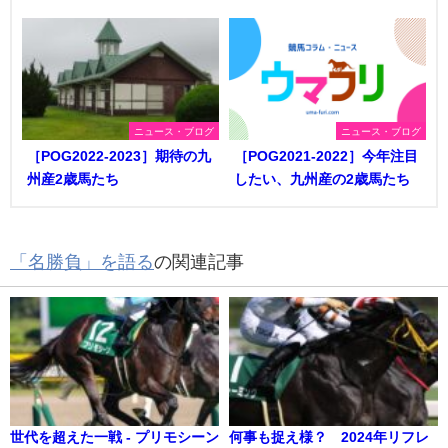
ニュース・ブログ
ニュース・ブログ
［POG2022-2023］期待の九
［POG2021-2022］今年注目
州産2歳馬たち
したい、九州産の2歳馬たち
「名勝負」を語る
の関連記事
世代を超えた一戦 - プリモシーン
何事も捉え様？ 2024年リフレ