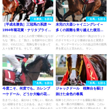
「名勝負」を語る
「名馬」を語る
［平成名勝負］三冠馬の系譜 〜
未完の大器シャイニングレイ～
1994年菊花賞・ナリタブライア
多くの困難を乗り越えた復活劇
ン～
～
勝負ごとは、ときに人の世で曖昧になりが
ノーザンダンサーの血の一滴は1カラット
ちな「勝ち」と「負け」を色鮮やかに切り
のダイヤモンドより価値があると賞賛さ
分け、それだけに、危険な香りを放って
れ、サンデーサイレンスの血は日本の競馬
人々を魅了する。そして、死屍...
界を変えたと言われた。 サン...
「名馬」を語る
「名馬」を語る
今度こそ、何度でも。カレンブ
ジャックドール 桜舞台を駆け
ーケドール、どうか大輪の花
抜けた金色の春風
を。
生きていると、歯がゆくて悔しい、報われ
桜舞う仁川のコーナーを優駿が駆け抜け
ない経験をすることがある。 あと一歩だ
る、春一番の中距離G1、大阪杯。このレ
った。もう少しだった。もっと認められた
ースで思い出に残る馬はと聞かれると、私