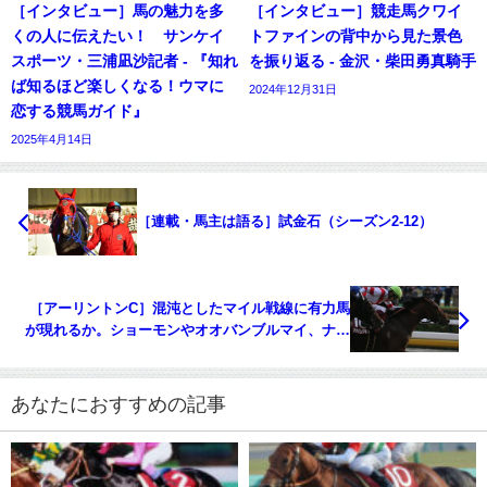
［インタビュー］馬の魅力を多
［インタビュー］競走馬クワイ
くの人に伝えたい！ サンケイ
トファインの背中から見た景色
スポーツ・三浦凪沙記者 - 『知れ
を振り返る - 金沢・柴田勇真騎手
ば知るほど楽しくなる！ウマに
2024年12月31日
恋する競馬ガイド』
2025年4月14日
［連載・馬主は語る］試金石（シーズン2-12）
［アーリントンC］混沌としたマイル戦線に有力馬
が現れるか。ショーモンやオオバンブルマイ、ナヴ
ォーナらが激突。 - 重賞プレビュー
あなたにおすすめの記事