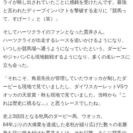
ライが映し出されていたことに感銘を受けたんです。最強
と言われたディープインパクトを撃破する走りに『競馬っ
て、すげー！』と（笑）」
そしてハーツクライのファンとなった貫井さん。
ハーツクライが出走するレースを追いかけるようになり、
いつしか競馬場へ通うようになっていたという。ダービー
やジャパンCも現地観戦するようになり、多くの名レースに
立ち会った。
「それこそ、角居先生が管理していたウオッカが制したダ
ービーも現地で見ていましたし、ダイワスカーレットVSウ
オッカの天皇賞・秋も現地で見ていました。当時から『こ
れは歴史に残るな…』と思うレースでしたね」
史上3頭目となる牝馬のダービー馬、ウオッカ。
64年ぶりの大偉業を達成した名牝が繰り広げた数々の名勝
負を目に焼き付けた貫井さんは、それ以降、さらに競馬の