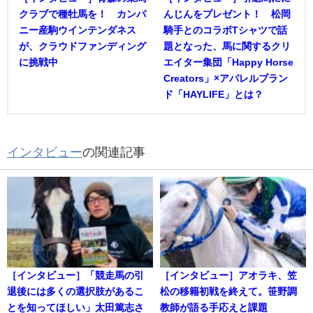
クラブで種牡馬を！ カンパ
んじんをプレゼント！ 松岡
ニー産駒ウインテンダネス
騎手とのコラボTシャツで話
が、クラウドファンディング
題となった、馬に関するクリ
に挑戦中
エイター集団「Happy Horse
Creators」×アパレルブラン
ド「HAYLIFE」とは？
インタビュー
の関連記事
［インタビュー］「競走馬の引
［インタビュー］アオラキ、笠
退後には多くの選択肢があるこ
松の移籍初戦を終えて。笹野調
とを知ってほしい」太田篤志さ
教師が語る手応えと課題