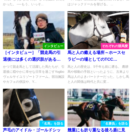
かった。 ──もう、いっそ...
はジャックドールを挙げる。 ...
インタビュー
それぞれの競馬愛
［インタビュー］「競走馬の引
馬と人の癒える場所～ホースセ
退後には多くの選択肢があるこ
ラピーの場としてのTCC
とを知ってほしい」太田篤志さ
Therapy Park～
かつて競走馬として活躍した馬たちが、引
馬と人の歴史は、5千年も前に遡る。 農耕
退後に穏やかに幸せな日常を過ごすYogibo
馬や移動の手段といったように、古来より
ん（Yogiboヴェルサイユリゾー
ヴェルサイユリゾートファーム。宿泊施設
馬は人のよきパートナーだった。しかし馬
トファーム）の語る想い
やカフェの併設や、Y...
と人の関係は時代と共に変...
「名馬」を語る
「名勝負」を語る
芦毛のアイドル・ゴールドシッ
幾重にも折り重なる後ろ盾に見