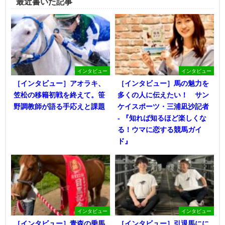
最近書いた記事
インタビュー
インタビュー
［インタビュー］アオラキ、
［インタビュー］馬の魅力を
笠松の移籍初戦を終えて。笹
多くの人に伝えたい！ サン
野調教師が語る手応えと課題
ケイスポーツ・三浦凪沙記者
- 『知れば知るほど楽しくな
る！ウマに恋する競馬ガイ
ド』
インタビュー
インタビュー
［インタビュー］青森の乗馬
［インタビュー］引退馬にに