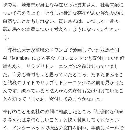
味でも、競走馬が身近な存在だった貫井さん。社会貢献に
ついて考える上で、そうした身近な存在が思い浮かぶのは
自然なことかもしれない。貫井さんは、いつしか「常々、
競走馬への支援について考える」ようになっていたとい
う。
「弊社の大元が前職のドワンゴで参画していた競馬予測
AI『Mamba』による募金プロジェクトでも寄付していた経
緯もあり、サラブリトレーニングの名前は知っていまし
た。自分も寄付を…と思っていたところ、たまたまふるさ
と納税のサイトでサラブリトレーニングの名前を見かけた
んです。調べていると法人からの寄付も受け付けているこ
とを知って『じゃあ、寄付してみようかな』と」
寄付のことを会社の仲間に相談したところ「社会的な価値
を考えれば素晴らしいこと」と快く賛同してくれたとい
う。インターネットで振込の窓口を調べ、事前にメールで