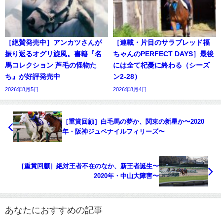
［絶賛発売中］アンカツさんが
［連載・片目のサラブレッド福
振り返るオグリ旋風。書籍『名
ちゃんのPERFECT DAYS］最後
馬コレクション 芦毛の怪物た
には全て杞憂に終わる（シーズ
ち』が好評発売中
ン2-28）
2026年8月5日
2026年8月4日
［重賞回顧］白毛馬の夢か、関東の新星か〜2020
年・阪神ジュベナイルフィリーズ〜
［重賞回顧］絶対王者不在のなか、新王者誕生〜
2020年・中山大障害〜
あなたにおすすめの記事