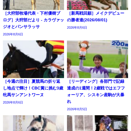
［大狩部牧場代表・下村優樹ブ
［新馬戦回顧］メイクデビュー
ログ］大狩部だより - カラヴァッ
の勝者達(2026/08/01)
ジオとパンサラッサ
2026年8月6日
2026年8月6日
［今週の注目］夏競馬の折り返
［リーディング］各部門で記録
し地点で輝け！CBC賞に挑む3歳
達成の1週間！2歳戦ではエフフ
牝馬サンアントワーヌ
ォーリア、シスキン産駒が大暴
れ
2026年8月6日
2026年8月5日