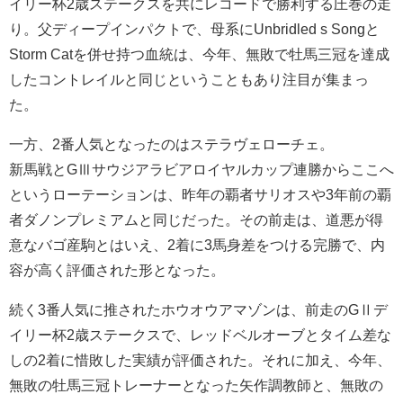
イリー杯2歳ステークスを共にレコードで勝利する圧巻の走
り。父ディープインパクトで、母系にUnbridled s Songと
Storm Catを併せ持つ血統は、今年、無敗で牡馬三冠を達成
したコントレイルと同じということもあり注目が集まっ
た。
一方、2番人気となったのはステラヴェローチェ。
新馬戦とGⅢサウジアラビアロイヤルカップ連勝からここへ
というローテーションは、昨年の覇者サリオスや3年前の覇
者ダノンプレミアムと同じだった。その前走は、道悪が得
意なバゴ産駒とはいえ、2着に3馬身差をつける完勝で、内
容が高く評価された形となった。
続く3番人気に推されたホウオウアマゾンは、前走のGⅡデ
イリー杯2歳ステークスで、レッドベルオーブとタイム差な
しの2着に惜敗した実績が評価された。それに加え、今年、
無敗の牡馬三冠トレーナーとなった矢作調教師と、無敗の