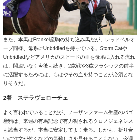
また、本馬はFrankel産駒の持ち込み馬だが、レッドベルオ
ーブ同様、母系にUnbridledを持っている。Storm Catや
Unbridledなどアメリカのスピードの血を母系に入れる流れ
は、間違いなく今後も続き、2歳戦や3歳クラシックの前半
に活躍するためには、もはやその血を持つことが必須とな
りそうだ。
2着 ステラヴェローチェ
よく言われていることだが、ノーザンファーム生産のバゴ
産駒は、来週の有馬記念で有力視されるクロノジェネシス
も該当するが、本当に安定してよく走る。しかも、折り合
いに注文が付くなどの気難しさを見せることもない。今週