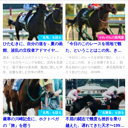
「名馬」を語る
それぞれの競馬愛
ひたむきに、自分の道を - 夏の函
「今日のこのレースを現地で観
館、波乱の立役者アドマイヤジ
た、ということはこの先、きっ
ャスタ
と自慢できるよ」。二度、そう
週末、お気に入りのファミリーレストラン
「今日のこのレースを現地で観た、という
でいつものモーニングを頼む。店内を見渡
ことはこの先、きっと自慢できるよ」 競
言わしめた無敗の三冠馬コント
すと、親子連れや老夫婦、勉強に勤しむ学
馬を始めたばかりの細君に、東京競馬場で
レイル。
生、読書を楽しむ壮年の男性...
そう告げたのは、2019年...
「名馬」を語る
「名勝負」を語る
厳寒の川崎記念に、ホクトベガ
不屈の闘志で幾度も挫折を乗り
の「旅」を想う
越えた、遅れてきた天才〜1996