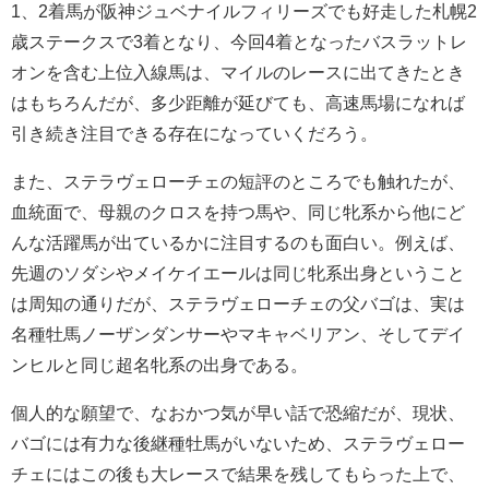
1、2着馬が阪神ジュベナイルフィリーズでも好走した札幌2
歳ステークスで3着となり、今回4着となったバスラットレ
オンを含む上位入線馬は、マイルのレースに出てきたとき
はもちろんだが、多少距離が延びても、高速馬場になれば
引き続き注目できる存在になっていくだろう。
また、ステラヴェローチェの短評のところでも触れたが、
血統面で、母親のクロスを持つ馬や、同じ牝系から他にど
んな活躍馬が出ているかに注目するのも面白い。例えば、
先週のソダシやメイケイエールは同じ牝系出身ということ
は周知の通りだが、ステラヴェローチェの父バゴは、実は
名種牡馬ノーザンダンサーやマキャベリアン、そしてデイ
ンヒルと同じ超名牝系の出身である。
個人的な願望で、なおかつ気が早い話で恐縮だが、現状、
バゴには有力な後継種牡馬がいないため、ステラヴェロー
チェにはこの後も大レースで結果を残してもらった上で、