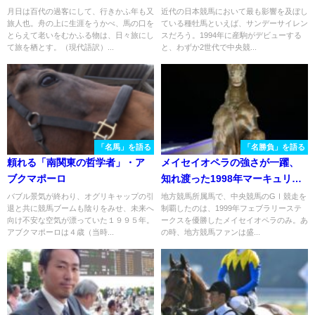
年・エプソムカップ〜
月日は百代の過客にして、行きかふ年も又
近代の日本競馬において最も影響を及ぼし
旅人也。舟の上に生涯をうかべ、馬の口を
ている種牡馬といえば、サンデーサイレン
とらえて老いをむかふる物は、日々旅にし
スだろう。1994年に産駒がデビューする
て旅を栖とす。（現代語訳）...
と、わずか2世代で中央競...
「名馬」を語る
「名勝負」を語る
頼れる「南関東の哲学者」・ア
メイセイオペラの強さが一躍、
ブクマポーロ
知れ渡った1998年マーキュリー
C
バブル景気が終わり、オグリキャップの引
地方競馬所属馬で、中央競馬のGⅠ競走を
退と共に競馬ブームも陰りをみせ、未来へ
制覇したのは、1999年フェブラリーステ
向け不安な空気が漂っていた１９９５年。
ークスを優勝したメイセイオペラのみ。あ
アブクマポーロは４歳（当時...
の時、地方競馬ファンは盛...