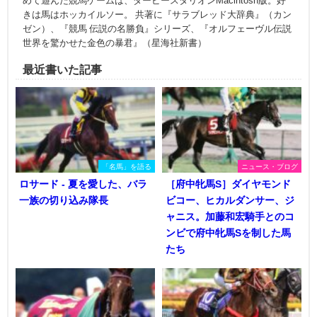
めて遊んだ競馬ゲームは、ダービースタリオンMacintosh版。好
きは馬はホッカイルソー。 共著に『サラブレッド大辞典』（カン
ゼン）、『競馬 伝説の名勝負』シリーズ、『オルフェーヴル伝説
世界を驚かせた金色の暴君』（星海社新書）
最近書いた記事
「名馬」を語る
ニュース・ブログ
ロサード - 夏を愛した、バラ
［府中牝馬S］ダイヤモンド
一族の切り込み隊長
ビコー、ヒカルダンサー、ジ
ャニス。加藤和宏騎手とのコ
ンビで府中牝馬Sを制した馬
たち