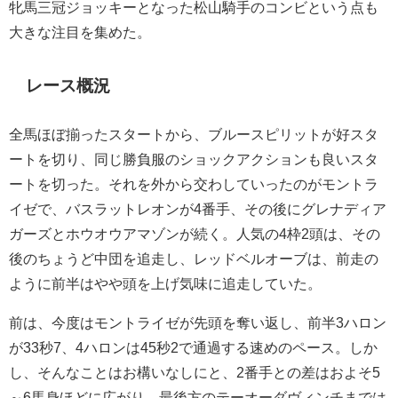
牝馬三冠ジョッキーとなった松山騎手のコンビという点も
大きな注目を集めた。
レース概況
全馬ほぼ揃ったスタートから、ブルースピリットが好スタ
ートを切り、同じ勝負服のショックアクションも良いスタ
ートを切った。それを外から交わしていったのがモントラ
イゼで、バスラットレオンが4番手、その後にグレナディア
ガーズとホウオウアマゾンが続く。人気の4枠2頭は、その
後のちょうど中団を追走し、レッドベルオーブは、前走の
ように前半はやや頭を上げ気味に追走していた。
前は、今度はモントライゼが先頭を奪い返し、前半3ハロン
が33秒7、4ハロンは45秒2で通過する速めのペース。しか
し、そんなことはお構いなしにと、2番手との差はおよそ5
～6馬身ほどに広がり、最後方のテーオーダヴィンチまでは