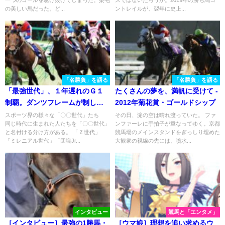
一つのゴールを駆け抜けてしまった。栗毛
スではないだろうか。2019年の勝ち馬コ
の美しい馬だった。ど...
ントレイルが、翌年に史上...
「名勝負」を語る
「名勝負」を語る
「最強世代」、１年遅れのＧ１
たくさんの夢を、満帆に受けて -
制覇。ダンツフレームが制した
2012年菊花賞・ゴールドシップ
２００２年の宝塚記念
スポーツ界の様々な「〇〇世代」たち
その日、淀の空は晴れ渡っていた。 ファ
同じ時代に生まれた人たちを「〇〇世代」
ンファーレに手拍子が重なってゆく。京都
と名付ける分け方がある。 「Ｚ世代」
競馬場のメインスタンドをぎっしり埋めた
「ミレニアル世代」「団塊Jr...
大観衆の視線の先には、噴水...
インタビュー
競馬と「エンタメ」
［インタビュー］最強の1勝馬・
［ウマ娘］理想を追い求めるウ