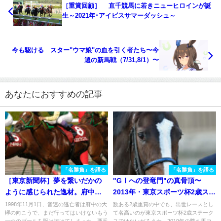
［重賞回顧］ 直千競馬に若きニューヒロインが誕
生～2021年･アイビスサマーダッシュ～
今も駆ける スター"ウマ娘"の血を引く者たち〜今
週の新馬戦（7/31,8/1）〜
あなたにおすすめの記事
「名勝負」を語る
「名勝負」を語る
［東京新聞杯］夢を繋いだかの
"GⅠへの登竜門"の真骨頂〜
ように感じられた逸材。府中で
2013年・東京スポーツ杯2歳ステ
末脚が光った一戦を振り返る。 -
ークス〜
1998年11月1日、音速の逃亡者は府中の大
数ある2歳重賞の中でも、出世レースとし
欅の向こうで、まだ行ってはいけないもう
て名高いのが東京スポーツ杯2歳ステーク
2007年・スズカフェニックス