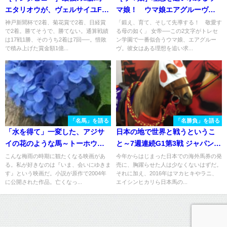
エタリオウが、ヴェルサイユFに
マ娘！ ウマ娘エアグルーヴ
来た理由。
と、史実馬エアグルーヴ。
神戸新聞杯で2着、菊花賞で2着、日経賞
「鍛え、育て、そして先導する！ 敬愛す
で2着。勝てそうで、勝てない。通算戦績
る母の如く」 女帝──この2文字がトレセ
は17戦1勝、そのうち2着は7回──。惜敗
ン学園で一番似合うウマ娘、エアグルー
で積み上げた賞金額1億...
ヴ。彼女はある理想を追い求...
「名馬」を語る
「名勝負」を語る
「水を得て」一変した、アジサ
日本の地で世界と戦うというこ
イの花のような馬～トーホウシ
と～7週連続G1第3戦 ジャパンカ
ャイン
ップ～
こんな梅雨の時期に観たくなる映画があ
今年からはじまった日本での海外馬券の発
る。私が好きなのは『いま、会いにゆきま
売に、胸躍らせた人は少なくないはずだ。
す』という映画だ。小説が原作で2004年
それに加え、2016年はマカヒキやラニ、
に公開された作品。亡くなっ...
エイシンヒカリら日本馬の...