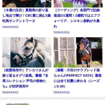
［今週の注目］夏競馬の折り返
［リーディング］各部門で記録
し地点で輝け！CBC賞に挑む3歳
達成の1週間！2歳戦ではエフフ
牝馬サンアントワーヌ
ォーリア、シスキン産駒が大暴
れ
2026年8月6日
2026年8月5日
［絶賛発売中］アンカツさんが
［連載・片目のサラブレッド福
振り返るオグリ旋風。書籍『名
ちゃんのPERFECT DAYS］最後
馬コレクション 芦毛の怪物た
には全て杞憂に終わる（シーズ
ち』が好評発売中
ン2-28）
2026年8月5日
2026年8月4日