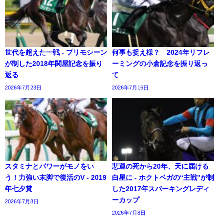
世代を超えた一戦 - プリモシーン
何事も捉え様？ 2024年リフレ
が制した2018年関屋記念を振り
ーミングの小倉記念を振り返っ
返る
て
2026年7月23日
2026年7月16日
スタミナとパワーがモノをい
悲運の死から20年、天に届ける
う！力強い末脚で復活のV - 2019
白星に - ホクトベガの“主戦”が制
年七夕賞
した2017年スパーキングレディ
ーカップ
2026年7月8日
2026年7月8日