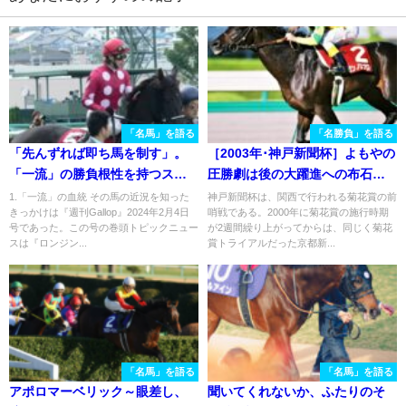
「名馬」を語る
「名勝負」を語る
「先んずれば即ち馬を制す」。
［2003年･神戸新聞杯］よもやの
「一流」の勝負根性を持つスプ
圧勝劇は後の大躍進への布石だ
リント王、ローレルゲレイロ
ったのか - ゼンノロブロイ
1.「一流」の血統 その馬の近況を知った
神戸新聞杯は、関西で行われる菊花賞の前
きっかけは『週刊Gallop』2024年2月4日
哨戦である。2000年に菊花賞の施行時期
号であった。この号の巻頭トピックニュー
が2週間繰り上がってからは、同じく菊花
スは『ロンジン...
賞トライアルだった京都新...
「名馬」を語る
「名馬」を語る
アポロマーベリック～眼差し、
聞いてくれないか、ふたりのそ