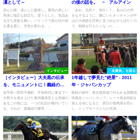
凜として～
の後の話を。 − アルアイン
澄んだ瞳。凜とした眼差し。鹿毛の美しい
「あれ、北村？ 初GⅠ？」 私の心の声
馬体に端正な顔立ち。堂々とした、気品あ
をなぞるように、隣にいたオッチャンが中
る立ち居振る舞い。パドックで彼が目の前
山の大画面を茫然と見つめながらぼやくの
を通る度に、空気が変わる。...
で、相槌を打ちたくなった。...
インタビュー
「名勝負」を語る
［インタビュー］大夫黒の伝承
1年越しで夢見た"絶景" - 2011
を、モニュメントに！義経の愛
年・ジャパンカップ
馬の伝説が残る地、千厩。
岩手県一関市千厩町、平安時代に東北で一
晩秋の府中、東京競馬場で行われる国際招
大勢力を築き上げた奥州藤原氏とも所縁の
待競走ジャパンカップ。レース発走時刻を
あるこの地には、一つの伝説が根付いてい
迎える頃になると、西日が競馬場を照ら
る。それが、源義経の愛馬「...
し、トップホースたちの共演、...