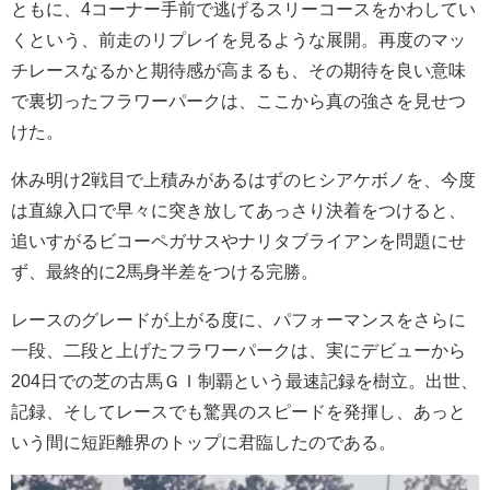
ともに、4コーナー手前で逃げるスリーコースをかわしてい
くという、前走のリプレイを見るような展開。再度のマッ
チレースなるかと期待感が高まるも、その期待を良い意味
で裏切ったフラワーパークは、ここから真の強さを見せつ
けた。
休み明け2戦目で上積みがあるはずのヒシアケボノを、今度
は直線入口で早々に突き放してあっさり決着をつけると、
追いすがるビコーペガサスやナリタブライアンを問題にせ
ず、最終的に2馬身半差をつける完勝。
レースのグレードが上がる度に、パフォーマンスをさらに
一段、二段と上げたフラワーパークは、実にデビューから
204日での芝の古馬ＧＩ制覇という最速記録を樹立。出世、
記録、そしてレースでも驚異のスピードを発揮し、あっと
いう間に短距離界のトップに君臨したのである。