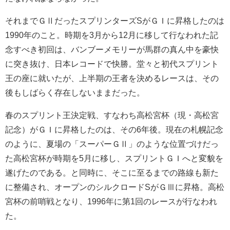
それまでＧⅡだったスプリンターズSがＧＩに昇格したのは
1990年のこと。時期を3月から12月に移して行なわれた記
念すべき初回は、バンブーメモリーが馬群の真ん中を豪快
に突き抜け、日本レコードで快勝。堂々と初代スプリント
王の座に就いたが、上半期の王者を決めるレースは、その
後もしばらく存在しないままだった。
春のスプリント王決定戦、すなわち高松宮杯（現・高松宮
記念）がＧＩに昇格したのは、その6年後。現在の札幌記念
のように、夏場の「スーパーＧⅡ」のような位置づけだっ
た高松宮杯が時期を5月に移し、スプリントＧＩへと変貌を
遂げたのである。と同時に、そこに至るまでの路線も新た
に整備され、オープンのシルクロードSがＧⅢに昇格。高松
宮杯の前哨戦となり、1996年に第1回のレースが行なわれ
た。