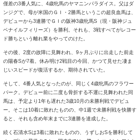
僅差の3番人気に、4歳牝馬のヤマニンパラダイス。父はダ
ンジグで、母が米国のＧＩ・2勝馬というこの超良血馬は、
デビューから3連勝でＧＩの阪神3歳牝馬S（現・阪神ジュ
ベナイルフィリーズ）を勝利。それも、3戦すべてがレコー
ド勝ちという離れ業をやってのけた。
その後、2度の故障に見舞われ、9ヶ月ぶりに出走した前走
の陽春Sが7着。休み明け2戦目の今回、かつて見せた凄ま
じいスピードが復活するか、期待されていた。
そして、4番人気となったのが、同じく4歳牝馬のフラワー
パーク。デビュー前に二度も骨折する不運に見舞われた同
馬は、予定より1年も遅れた3歳10月の未勝利戦でデビュ
ー。そこは10着に敗れたものの、中1週で未勝利戦を快勝す
ると、それも含め年末までに3連勝を達成した。
続く石清水Sは3着に敗れたものの、うずしおSを勝利して