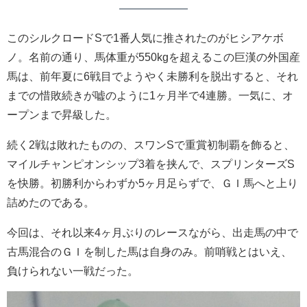
このシルクロードSで1番人気に推されたのがヒシアケボ
ノ。名前の通り、馬体重が550kgを超えるこの巨漢の外国産
馬は、前年夏に6戦目でようやく未勝利を脱出すると、それ
までの惜敗続きが嘘のように1ヶ月半で4連勝。一気に、オ
ープンまで昇級した。
続く2戦は敗れたものの、スワンSで重賞初制覇を飾ると、
マイルチャンピオンシップ3着を挟んで、スプリンターズS
を快勝。初勝利からわずか5ヶ月足らずで、ＧＩ馬へと上り
詰めたのである。
今回は、それ以来4ヶ月ぶりのレースながら、出走馬の中で
古馬混合のＧＩを制した馬は自身のみ。前哨戦とはいえ、
負けられない一戦だった。