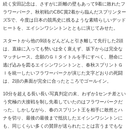
続く安田記念は、さすがに距離の壁もあって9着に敗れたフ
ラワーパーク。秋初戦のCBC賞2着から臨んだスプリンター
ズSで、今度は日本の競馬史に残るような素晴らしいデッド
ヒートを、エイシンワシントンとともに演じてみせた。
スタートから他の9頭をどんどんと引き離して先行した2頭
は、直線に入っても勢いは全く衰えず、坂下からは完全な
マッチレース。念願のＧＩタイトルを手にすべく、懸命に
逃げ込みを図るエイシンワシントンと、春秋スプリントＧ
Ｉを統一したいフラワーパークが演じた文字どおりの死闘
は、2頭の鼻面が完全に合ったところでゴールイン。
10分を超える長い長い写真判定の末、わずか1センチ差とい
う究極の大接戦を制し先着していたのはフラワーパークだ
った。しかしながら、春のスプリント王を相手に敢然とハ
ナを切り、最後の最後まで抵抗したエイシンワシントンに
も、同じくらい多くの賛辞が送られたことは言うまでもな