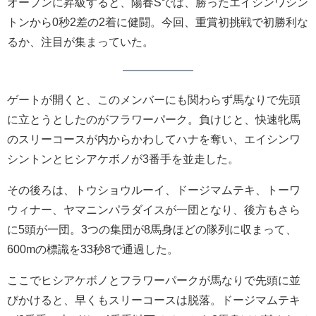
オープンに昇級すると、陽春Sでは、勝ったエイシンワシン
トンから0秒2差の2着に健闘。今回、重賞初挑戦で初勝利な
るか、注目が集まっていた。
ゲートが開くと、このメンバーにも関わらず馬なりで先頭
に立とうとしたのがフラワーパーク。負けじと、快速牝馬
のスリーコースが内からかわしてハナを奪い、エイシンワ
シントンとヒシアケボノが3番手を並走した。
その後ろは、トウショウルーイ、ドージマムテキ、トーワ
ウィナー、ヤマニンパラダイスが一団となり、後方もさら
に5頭が一団。3つの集団が8馬身ほどの隊列に収まって、
600mの標識を33秒8で通過した。
ここでヒシアケボノとフラワーパークが馬なりで先頭に並
びかけると、早くもスリーコースは脱落。ドージマムテキ