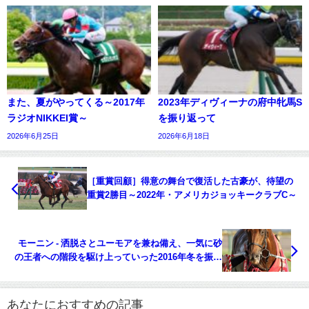
また、夏がやってくる～2017年
2023年ディヴィーナの府中牝馬S
ラジオNIKKEI賞～
を振り返って
2026年6月25日
2026年6月18日
［重賞回顧］得意の舞台で復活した古豪が、待望の
重賞2勝目～2022年・アメリカジョッキークラブC～
モーニン - 洒脱さとユーモアを兼ね備え、一気に砂
の王者への階段を駆け上っていった2016年冬を振り
返る。
あなたにおすすめの記事