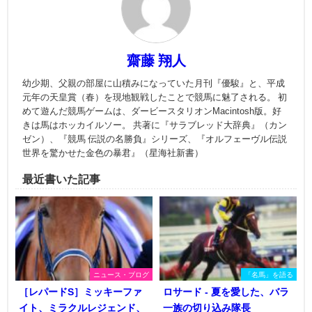
齋藤 翔人
幼少期、父親の部屋に山積みになっていた月刊『優駿』と、平成
元年の天皇賞（春）を現地観戦したことで競馬に魅了される。 初
めて遊んだ競馬ゲームは、ダービースタリオンMacintosh版。好
きは馬はホッカイルソー。 共著に『サラブレッド大辞典』（カン
ゼン）、『競馬 伝説の名勝負』シリーズ、『オルフェーヴル伝説
世界を驚かせた金色の暴君』（星海社新書）
最近書いた記事
ニュース・ブログ
「名馬」を語る
［レパードS］ミッキーファ
ロサード - 夏を愛した、バラ
イト、ミラクルレジェンド、
一族の切り込み隊長