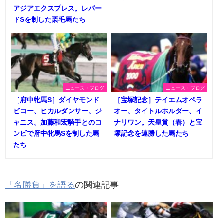
アジアエクスプレス。レパー
ドSを制した栗毛馬たち
ニュース・ブログ
ニュース・ブログ
［府中牝馬S］ダイヤモンド
［宝塚記念］テイエムオペラ
ビコー、ヒカルダンサー、ジ
オー、タイトルホルダー、イ
ャニス。加藤和宏騎手とのコ
ナリワン。天皇賞（春）と宝
ンビで府中牝馬Sを制した馬
塚記念を連勝した馬たち
たち
「名勝負」を語る
の関連記事