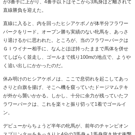
が3番手に上がり、4番手以下はそこから3馬身ほど離されて
直線勝負を迎えた。
直線に入ると、内を回ったヒシアケボノが体半分フラワー
パークをリード。オープン勝ち実績のない牝馬を、あっさ
り退けるかに思われた。ところが、当のフラワーパークは
ＧＩウイナー相手に、なんとほぼ持ったままで馬体を併せ
てしばらく並走し、ゴールまで残り100mの地点で、ようや
く追い出しにかかったのだ。
休み明けのヒシアケボノは、ここで息切れを起こしてあっ
さりと白旗を揚げ、そこへ機を窺っていたドージマムテキ
が外から襲いかかる。しかし、十分に余力が残っていたフ
ラワーパークは、これを楽々と振り切って1着でゴールイ
ン。
デビューからちょうど半年の牝馬が、前年のチャンピオン
スプリンターをあっさりと4分の3馬身＋1馬身突き放す衝撃