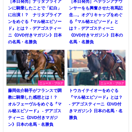
［本日発売］ナリタブライア
［本日発売］ベテランアナウ
ンに騎乗したことで「紅白」
ンサーをも興奮させた有馬記
に出演！？ ナリタブライア
念…。オグリキャップをめぐ
ンをめぐる『マル秘エピソー
る『マル秘エピソード』と
ド』とは？ - デアゴスティー
は？ - デアゴスティーニ
ニ《DVD付きマガジン》日本
《DVD付きマガジン》日本の
の名馬・名勝負
名馬・名勝負
ニュース・ブログ
ニュース・ブログ
藤岡佑介騎手がフランスで調
トウカイテイオーをめぐる
教に騎乗した感想とは！？
『マル秘エピソード』とは？
オルフェーヴルをめぐる『マ
- デアゴスティーニ《DVD付
ル秘エピソード』 - デアゴス
きマガジン》日本の名馬・名
ティーニ《DVD付きマガジ
勝負
ン》日本の名馬・名勝負