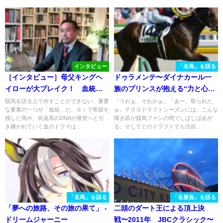
インタビュー
「名馬」を語る
［インタビュー］母父キングヘ
ドゥラメンテ〜ダイナカール一
イローが大ブレイク！ 血統評
族のプリンスが抱える“力と心と
論家・栗山求氏の考える「ブレ
強運”〜
競馬を語る上で外すことができない、重要
「うわぁ、それかぁ」「あー、取られた
な要素の一つが「血統」だ。ＧＩで実績を
ぁ」ＰＯＧドラフトシーズンには、こんな
イクの要因」とは。
残した馬や、良血馬のDNAが後世へと引
嘆き節が競馬ファンの間でしばしばあが
き継がれていく血のドラマは...
る。そしてどのドラフトでも注目...
「名馬」を語る
「名勝負」を語る
「夢への旅路、その旅の果て」 -
二頭のダート王による頂上決
ドリームジャーニー
戦〜2011年 JBCクラシック〜