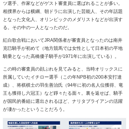
ツ選手、作家などがゲスト審査員に選ばれることが多い。
相撲界からは横綱、朝ドラに出演した芸能人、その年話題
となった文化人、オリンピックのメダリストなどが出演す
る。その中の一人となったのだ。
紅白歌合戦においてJRA関係者が審査員となったのは南井
克巳騎手が初めて（地方競馬では女性として日本初の平地
騎乗となった高橋優子騎手が1971年に出演している）。
この時の審査員の顔ぶれを見てみると、当時オリックスに
所属していたイチロー選手（この年NPB初の200本安打達
成）、将棋棋士の羽生善治氏（94年に初の名人位獲得、竜
王も獲得し六冠王）など錚々たる面々。裏を返せば、騎手
が国民的番組に選出されるほど、ナリタブライアンの活躍
が凄かったということだろう。