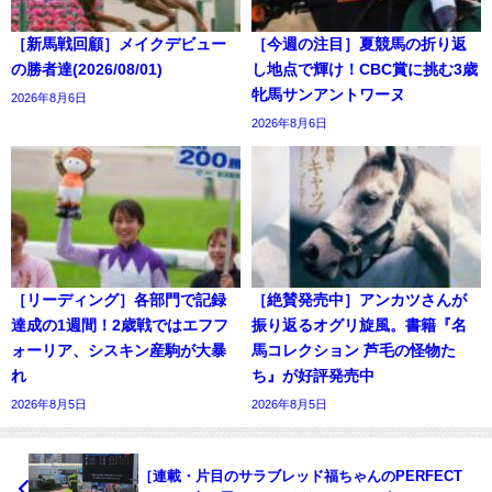
［新馬戦回顧］メイクデビュー
［今週の注目］夏競馬の折り返
の勝者達(2026/08/01)
し地点で輝け！CBC賞に挑む3歳
牝馬サンアントワーヌ
2026年8月6日
2026年8月6日
［リーディング］各部門で記録
［絶賛発売中］アンカツさんが
達成の1週間！2歳戦ではエフフ
振り返るオグリ旋風。書籍『名
ォーリア、シスキン産駒が大暴
馬コレクション 芦毛の怪物た
れ
ち』が好評発売中
2026年8月5日
2026年8月5日
［連載・片目のサラブレッド福ちゃんのPERFECT