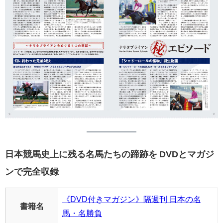
日本競馬史上に残る名馬たちの蹄跡を DVDとマガジ
ンで完全収録
《DVD付きマガジン》隔週刊 日本の名
書籍名
馬・名勝負