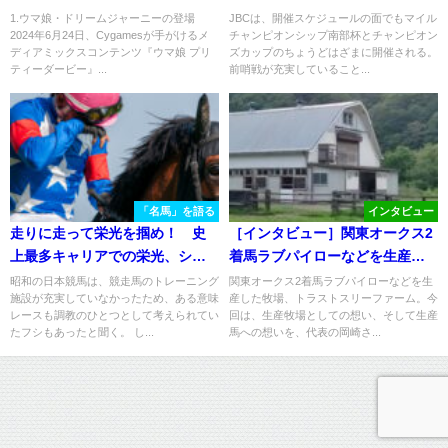
1.ウマ娘・ドリームジャーニーの登場
JBCは、開催スケジュールの面でもマイル
2024年6月24日、Cygamesが手がけるメ
チャンピオンシップ南部杯とチャンピオン
ディアミックスコンテンツ『ウマ娘 プリ
ズカップのちょうどはざまに開催される。
ティーダービー』...
前哨戦が充実していること...
「名馬」を語る
インタビュー
走りに走って栄光を掴め！ 史
［インタビュー］関東オークス2
上最多キャリアでの栄光、ショ
着馬ラブパイローなどを生産。
ウワモダン
トラストスリーファームの代表
昭和の日本競馬は、競走馬のトレーニング
関東オークス2着馬ラブパイローなどを生
施設が充実していなかったため、ある意味
産した牧場、トラストスリーファーム。今
が語る、生産牧場としての想
レースも調教のひとつとして考えられてい
回は、生産牧場としての想い、そして生産
い。
たフシもあったと聞く。 し...
馬への想いを、代表の岡崎さ...