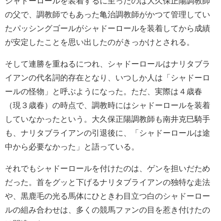
シャドーロールを装着するに至ったのは大久保正陽調教師
の父で、調教師でもあった亀治調教師がかつて管理してい
たパッシングゴールがシャドーロールを装着してから成績
が安定したことを思い出したのがきっかけとされる。
そして連勝を重ねるにつれ、シャドーロールはナリタブラ
イアンの代名詞的存在となり、いつしか人は「シャドーロ
ールの怪物」と呼ぶようになった。ただ、実際は４歳春
（現３歳春）の時点で、調教時にはシャドーロールを装着
していなかったという。大久保正陽調教師も南井克巳騎手
も、ナリタブライアンの引退後に、「シャドーロールは途
中から必要なかった」と語っている。
それでもシャドーロールを付けたのは、ゲンを担いだため
だった。首をグッと下げるナリタブライアンの独特な走法
や、黒鹿毛の光る馬体にひときわ目立つ白のシャドーロー
ルの組み合わせは、多くの競馬ファンの目を惹き付けたの