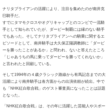
ナリタブライアンの活躍により、注目を集めたのが南井克
巳騎手だ。
すでにタマモクロスやオグリキャップとのコンビで一流騎
手として知られていたが、ダービー制覇には縁のない騎手
でもあった。そしてナリタブライアンへの騎乗に関するエ
ピソードとして、南井騎手は大久保正陽調教師に「ダービ
ーを勝ったことがあるか」と問われ、ないと答えたところ
「じゃあうちの馬に乗ってダービーを勝ってくれないか」
と言われたと回顧している。
そして1994年の４歳クラシック路線から有馬記念までの大
活躍により南井騎手は各方面からの出演依頼が続出。中で
も「NHK紅白歌合戦」のゲスト審査員になったことは話題
となった。
「NHK紅白歌合戦」は、その年に活躍した芸能人やスポー