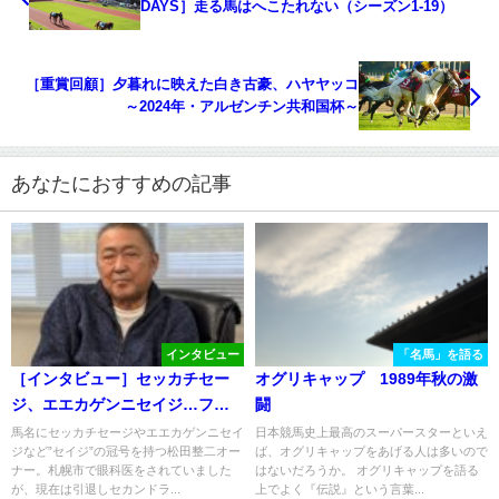
DAYS］走る馬はへこたれない（シーズン1-19）
［重賞回顧］夕暮れに映えた白き古豪、ハヤヤッコ
～2024年・アルゼンチン共和国杯～
あなたにおすすめの記事
インタビュー
「名馬」を語る
［インタビュー］セッカチセー
オグリキャップ 1989年秋の激
ジ、エエカゲンニセイジ…ファ
闘
ンに愛された馬たちに囲まれた
馬名にセッカチセージやエエカゲンニセイ
日本競馬史上最高のスーパースターといえ
ジなど”セイジ”の冠号を持つ松田整二オー
ば、オグリキャップをあげる人は多いので
松田整二オーナーが語る、我が
ナー。札幌市で眼科医をされていました
はないだろうか。 オグリキャップを語る
競馬人生。
が、現在は引退しセカンドラ...
上でよく『伝説』という言葉...