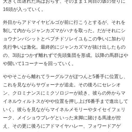
大きく出遅れた馬はおらず、そのまま１周目の坂の登りに
16頭が入っていく。
外目からアドマイヤビルゴが前に行こうとするが、それを
制して内からジャンカズマがハナを取った。だがそれにシ
ョウナンバシットとペプチドソレイユもこの争いに加わり
先行争いは激化。最終的にジャンカズマが抜け出したもの
の、3頭はつかず離れずで先頭集団を形成。以降の馬群はや
や開いて1コーナーを回っていく。
ややそこから離れてラーグルフがぽつんと5番手に位置し、
これを見ながらサヴォーナが追走。その後ろにセレシオ
ン、クロミナンスにミクソロジーが続き、彼らの外からマ
イネルウィルトスがやや位置を押し上げ6番手まで進出して
いく。彼らを見ながらマイネルメモリーやタイセイフェリ
ーク、メイショウブレゲといった末脚に賭ける馬達が控
え、その更に後ろにアドマイヤハレー、フォワードアゲ