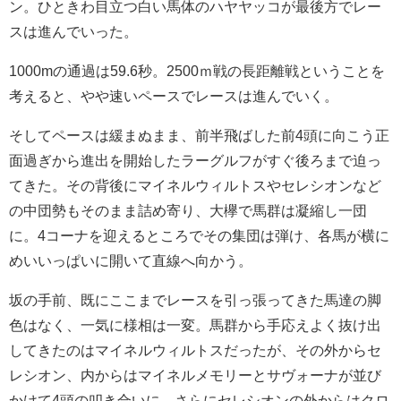
ン。ひときわ目立つ白い馬体のハヤヤッコが最後方でレー
スは進んでいった。
1000mの通過は59.6秒。2500ｍ戦の長距離戦ということを
考えると、やや速いペースでレースは進んでいく。
そしてペースは緩まぬまま、前半飛ばした前4頭に向こう正
面過ぎから進出を開始したラーグルフがすぐ後ろまで迫っ
てきた。その背後にマイネルウィルトスやセレシオンなど
の中団勢もそのまま詰め寄り、大欅で馬群は凝縮し一団
に。4コーナを迎えるところでその集団は弾け、各馬が横に
めいいっぱいに開いて直線へ向かう。
坂の手前、既にここまでレースを引っ張ってきた馬達の脚
色はなく、一気に様相は一変。馬群から手応えよく抜け出
してきたのはマイネルウィルトスだったが、その外からセ
レシオン、内からはマイネルメモリーとサヴォーナが並び
かけて4頭の叩き合いに。さらにセレシオンの外からはクロ