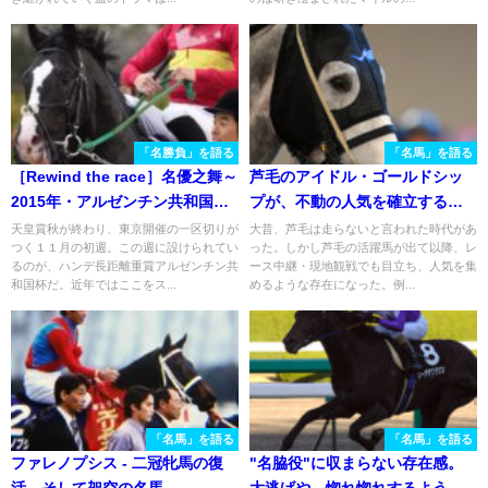
「名勝負」を語る
「名馬」を語る
［Rewind the race］名優之舞～
芦毛のアイドル・ゴールドシッ
2015年・アルゼンチン共和国杯
プが、不動の人気を確立するま
～
で。
天皇賞秋が終わり、東京開催の一区切りが
大昔、芦毛は走らないと言われた時代があ
つく１１月の初週。この週に設けられてい
った。しかし芦毛の活躍馬が出て以降、レ
るのが、ハンデ長距離重賞アルゼンチン共
ース中継・現地観戦でも目立ち、人気を集
和国杯だ。近年ではここをス...
めるような存在になった。例...
「名馬」を語る
「名馬」を語る
ファレノプシス - 二冠牝馬の復
"名脇役"に収まらない存在感。