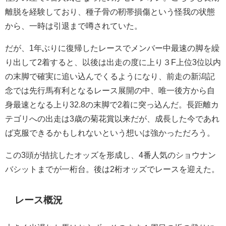
離脱を経験しており、種子骨の靭帯損傷という怪我の状態
から、一時は引退まで噂されていた。
だが、1年ぶりに復帰したレースでメンバー中最速の脚を繰
り出して2着すると、以後は出走の度に上り３F上位3位以内
の末脚で確実に追い込んでくるようになり、前走の新潟記
念では先行馬有利となるレース展開の中、唯一後方から自
身最速となる上り32.8の末脚で2着に突っ込んだ。長距離カ
テゴリへの出走は3歳の菊花賞以来だが、成長した今であれ
ば克服できるかもしれないという想いは強かっただろう。
この3頭が拮抗したオッズを形成し、4番人気のショウナン
バシットまでが一桁台。後は2桁オッズでレースを迎えた。
レース概況