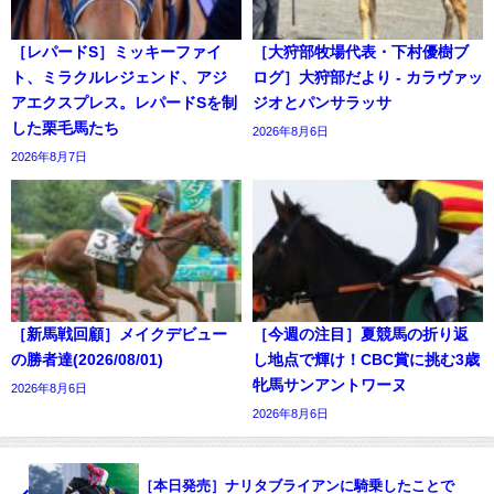
［レパードS］ミッキーファイ
［大狩部牧場代表・下村優樹ブ
ト、ミラクルレジェンド、アジ
ログ］大狩部だより - カラヴァッ
アエクスプレス。レパードSを制
ジオとパンサラッサ
した栗毛馬たち
2026年8月6日
2026年8月7日
［新馬戦回顧］メイクデビュー
［今週の注目］夏競馬の折り返
の勝者達(2026/08/01)
し地点で輝け！CBC賞に挑む3歳
牝馬サンアントワーヌ
2026年8月6日
2026年8月6日
［本日発売］ナリタブライアンに騎乗したことで