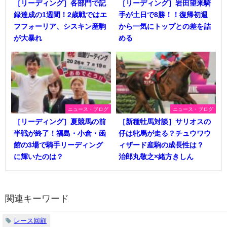
［リーディング］各部門で記
［リーディング］岩田望来騎
録達成の1週間！2歳戦ではエ
手が土日で8勝！！復帰初週
フフォーリア、シスキン産駒
から一気にトップとの差を詰
が大暴れ
める
ニュース・ブログ
ニュース・ブログ
［リーディング］夏競馬の前
［新種牡馬対談］サリオスの
半戦が終了！福島・小倉・函
仔は牝馬が走る？チュウワウ
館の3場で騎手リーディング
ィザード産駒の成長性は？
に輝いたのは？
治郎丸敬之×緒方きしん
関連キーワード
レース回顧