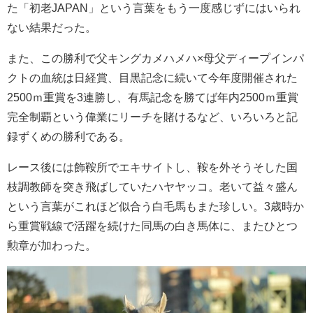
た「初老JAPAN」という言葉をもう一度感じずにはいられ
ない結果だった。
また、この勝利で父キングカメハメハ×母父ディープインパ
クトの血統は日経賞、目黒記念に続いて今年度開催された
2500ｍ重賞を3連勝し、有馬記念を勝てば年内2500ｍ重賞
完全制覇という偉業にリーチを賭けるなど、いろいろと記
録ずくめの勝利である。
レース後には飾鞍所でエキサイトし、鞍を外そうそした国
枝調教師を突き飛ばしていたハヤヤッコ。老いて益々盛ん
という言葉がこれほど似合う白毛馬もまた珍しい。3歳時か
ら重賞戦線で活躍を続けた同馬の白き馬体に、またひとつ
勲章が加わった。