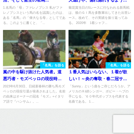
活、そして架空の名馬
大逃げや、惚れ惚れするような
の"母"へ。
馬体……リーチザクラウンの魅
1.名馬の「母」ファレノプシス 私がファ
菊花賞当日の5レースに行なわれる新馬戦
レノプシスという馬の名を認識したのは、
は、後のＧＩ馬を多数輩出してきた出世レ
力。
ある「名馬」の「偉大なる母」としてであ
ース。改めて、その実績を振り返ってみ
る。このように書くと、「...
る。 2020年 1着シャフ...
「名馬」を語る
「名馬」を語る
嵐の中を駆け抜けた人気者。道
１番人気はいらない、１着が欲
悪巧者・モズベッロの現役時代
しい！～炎の奪取・春二冠サニ
を振り返る
ーブライアンの物語～
2023年6月30日、日経新春杯の勝ち馬モズ
「Sunny」という曲をご存じだろうか。ア
ベッロの現役引退が発表されました。名前
メリカのＲ&Bシンガー、ボビー・ヘブの
の由来はオーナーの冠名『モズ』+イタリ
手になる、’６０年代ポップスを代表する
ア語で『ハンサム』。...
名曲である。１...