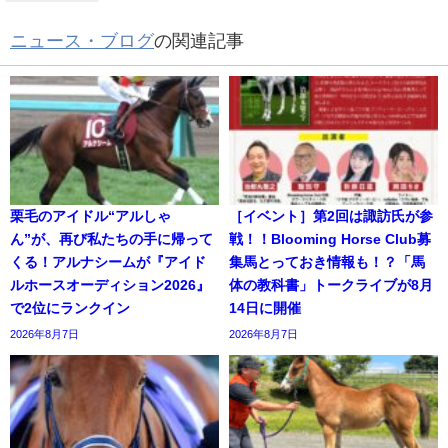
ニュース・ブログ
の関連記事
栗毛のアイドル“アルしゃ
［イベント］第2回は諏訪氏が参
ん”が、再び私たちの手に帰って
戦！！Blooming Horse Club募
くる！アルナシームが『アイド
集馬とっておき情報も！？「馬
ルホースオーディション2026』
体の教科書」トークライブが8月
で2位にランクイン
14日に開催
2026年8月7日
2026年8月7日