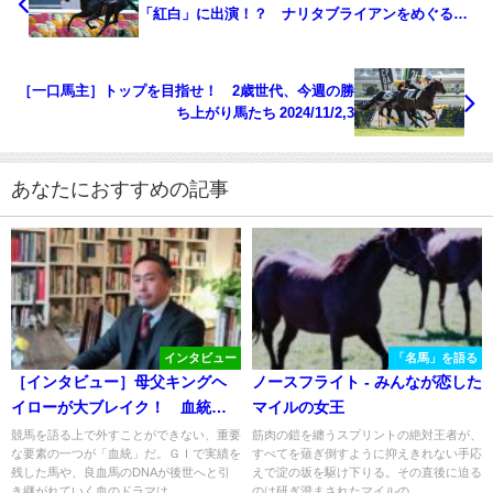
「紅白」に出演！？ ナリタブライアンをめぐる
『マル秘エピソード』とは？ - デアゴスティーニ
《DVD付きマガジン》日本の名馬・名勝負
［一口馬主］トップを目指せ！ 2歳世代、今週の勝
ち上がり馬たち 2024/11/2,3
あなたにおすすめの記事
インタビュー
「名馬」を語る
［インタビュー］母父キングヘ
ノースフライト - みんなが恋した
イローが大ブレイク！ 血統評
マイルの女王
論家・栗山求氏の考える「ブレ
競馬を語る上で外すことができない、重要
筋肉の鎧を纏うスプリントの絶対王者が、
な要素の一つが「血統」だ。ＧＩで実績を
すべてを薙ぎ倒すように抑えきれない手応
イクの要因」とは。
残した馬や、良血馬のDNAが後世へと引
えで淀の坂を駆け下りる。その直後に迫る
き継がれていく血のドラマは...
のは研ぎ澄まされたマイルの...