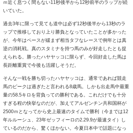
ｍ近く息つく間もない11秒後半から12秒前半のラップが続
いていた。
過去3年に限って見ても道中は必ず12秒後半から13秒のラ
ップで推移しており上り勝負となっていたことが多かった
が、今年はペースが緩まず相当タフなレースで例年とは真
逆の消耗戦。真のスタミナを持つ馬のみが好走したとも捉
えられる。勝ったハヤヤッコに限らず、今回好走した馬は
長距離重賞で今後も活躍しそうだ。
そんな一戦を勝ち切ったハヤヤッコは、通常であれば競走
馬のピークは過ぎたと言われる8歳馬。しかも出走馬中最重
量の58.5キロを背負っての勝利である。これだけでも十分
すぎる程の快挙なのだが、加えてアルゼンチン共和国杯が
2500ｍとなってから史上最速のタイムで勝利（今までは12
年ルルーシュ、23年ゼッフィーロの2.29.9が最速タイ）し
ているのだから、驚くほかない。今夏日本中で話題になっ