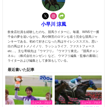
小早川 涼風
飲食店社員を経験したのち、競馬ライターに。毎週、WIN5で一攫
千金の夢を追いながら、馬や陣営のロマンも追う完全な競馬ジャ
ンキーである。初めて好きになった馬はサイレンススズカ。思い
出の馬はオトメノイノリ、ラッシュライフ、ファストフォース
etc...。主な寄稿先は『ウマフリ』『ウマフリ東北』『競馬チャン
ネル』（株式会社カンゼン）など。 ウマフリ編集・監修の書籍に
ライターおよび編集として参加もしている。
最近書いた記事
ニュース・ブログ
ニュース・ブログ