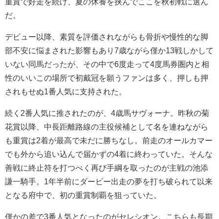
重賞で好走を続け、夏の休養を挟んでここを秋初戦に選ん
だ。
デビュー以降、素質を評価されながらも骨折や慢性的な脚
部不安に悩まされた影響もあり7歳ながら僅か13戦しかして
いない同馬だったが、その中で6度走って4度馬券圏内と相
性のいいこの場所で初戴冠を願うファンは多く、押しも押
されもせぬ1番人気に支持された。
続く2番人気に推されたのが、4歳馬サヴォーナ。昨秋の菊
花賞以降、中長距離路線の主役候補として名を連ねながら
も重賞は2着が最高で未だに勝ちなし。前走のオールカマー
でも外から追い込んで届かずの4着に終わっていた。そんな
善戦に終止符を打つべく再び手綱を取ったのが主戦の池添
謙一騎手。1年半前にダービー出走の夢を打ち破られて以来
となる府中で、初の重賞制覇を狙っていた。
僅かの差で3番人気となったのがセレシオン。こちらも長期