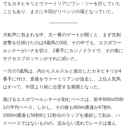
でもカネヒキリとヴァーミリアにワン・ツーを許していた
こともあり、まさに今回がリベンジの場となっていた。
大歓声に包まれる中、大一番のゲートが開くと、まず先制
攻撃を仕掛けたのは4歳馬の3頭。その中でも、エスポワー
ルシチーがハナを切り、2番手にカジノドライヴ、その後に
サクセスブロッケンがそれに続いた。
一方の7歳馬は、内からスルスルと進出したカネヒキリが4
番手に付け、直後をヴァーミリアンが追走し、上位人気馬
はすべて、中団より前に位置する展開となった。
逃げるエスポワールシチーが刻むペースは、前半600m35秒
1の平均ペース。しかし、その後も800m通過が47秒0、
1000m通過も58秒8と11秒台のラップを連続して刻み、ハ
イペースではないものの、淀みない流れでレースは進ん