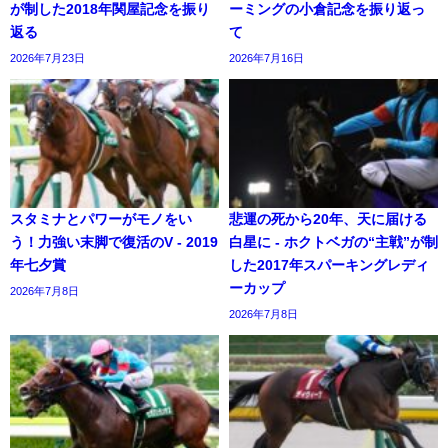
が制した2018年関屋記念を振り
ーミングの小倉記念を振り返っ
返る
て
2026年7月23日
2026年7月16日
スタミナとパワーがモノをい
悲運の死から20年、天に届ける
う！力強い末脚で復活のV - 2019
白星に - ホクトベガの“主戦”が制
年七夕賞
した2017年スパーキングレディ
ーカップ
2026年7月8日
2026年7月8日