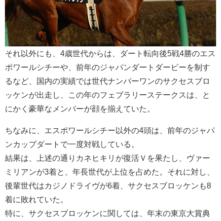
それ以外にも、4歳世代からは、ダート転向後5戦4勝のエス
ポワールシチーや、前年のジャパンダートダービーを制す
るなど、国内の実績では世代ナンバーワンのサクセスブロ
ッケンが出走し、この年のフェブラリーステークスは、と
にかく豪華なメンバーが顔を揃えていた。
ちなみに、エスポワールシチー以外の4頭は、前年のジャパ
ンカップダートで一度対戦している。
結果は、上述の通りカネヒキリが復活Ｖを果たし、ヴァー
ミリアンが3着と、年長世代が上位を占めた。それに対し、
後輩世代はカジノドライヴが6着、サクセスブロッケンも8
着に敗れていた。
特に、サクセスブロッケンに関しては、年末の東京大賞典