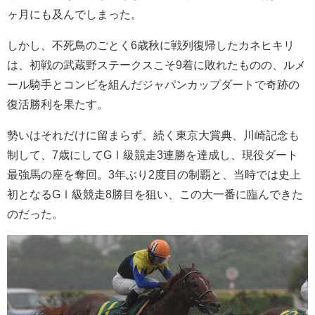
ヶ月にも及んでしまった。
しかし、不死鳥のごとく6歳秋に戦列復帰したカネヒキリ
は、初戦の武蔵野ステークスこそ9着に敗れたものの、ルメ
ール騎手とコンビを組んだジャパンカップダートで奇跡の
復活勝利を果たす。
勢いはそれだけに留まらず、続く東京大賞典、川崎記念も
制して、7歳にしてGⅠ級競走3連勝を達成し、現役ダート
最強馬の座を奪回。3年ぶり2度目の制覇と、当時では史上
初となるGⅠ級競走8勝目を狙い、この大一番に臨んできた
のだった。