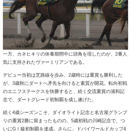
一方、カネヒキリの休養期間中に頭角を現したのが、2番人
気に支持されたヴァーミリアンである。
デビュー当初は芝路線を歩み、2歳時には重賞も勝利した
が、3歳秋にダートへ矛先を向けると素質が開花。転向初戦
のエニフステークスを快勝すると、続く交流重賞の浦和記
念で、ダートグレード初制覇を成し遂げた。
続く4歳シーズンこそ、ダイオライト記念と名古屋グランプ
リの重賞2勝に留まったものの、5歳初戦の川崎記念で、つ
いにGⅠ級初制覇を達成。さらに、ドバイワールドカップ4