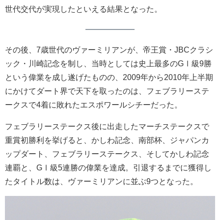
世代交代が実現したといえる結果となった。
その後、7歳世代のヴァーミリアンが、帝王賞・JBCクラシ
ック・川崎記念を制し、当時としては史上最多のGⅠ級9勝
という偉業を成し遂げたものの、2009年から2010年上半期
にかけてダート界で天下を取ったのは、フェブラリーステ
ークスで4着に敗れたエスポワールシチーだった。
フェブラリーステークス後に出走したマーチステークスで
重賞初勝利を挙げると、かしわ記念、南部杯、ジャパンカ
ップダート、フェブラリーステークス、そしてかしわ記念
連覇と、GⅠ級5連勝の偉業を達成。引退するまでに獲得し
たタイトル数は、ヴァーミリアンに並ぶ9つとなった。