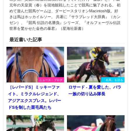
元年の天皇賞（春）を現地観戦したことで競馬に魅了される。 初
めて遊んだ競馬ゲームは、ダービースタリオンMacintosh版。好
きは馬はホッカイルソー。 共著に『サラブレッド大辞典』（カン
ゼン）、『競馬 伝説の名勝負』シリーズ、『オルフェーヴル伝説
世界を驚かせた金色の暴君』（星海社新書）
最近書いた記事
ニュース・ブログ
「名馬」を語る
［レパードS］ミッキーファ
ロサード - 夏を愛した、バラ
イト、ミラクルレジェンド、
一族の切り込み隊長
アジアエクスプレス。レパー
ドSを制した栗毛馬たち