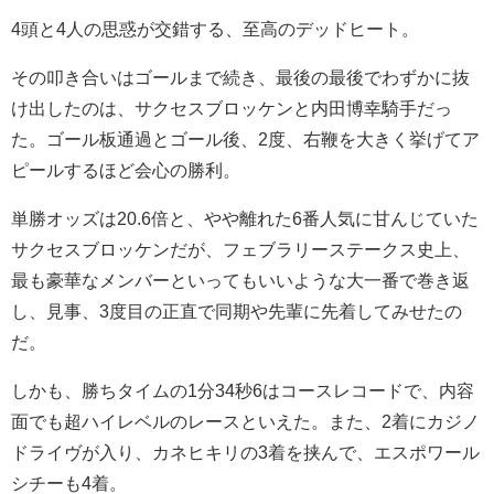
4頭と4人の思惑が交錯する、至高のデッドヒート。
その叩き合いはゴールまで続き、最後の最後でわずかに抜
け出したのは、サクセスブロッケンと内田博幸騎手だっ
た。ゴール板通過とゴール後、2度、右鞭を大きく挙げてア
ピールするほど会心の勝利。
単勝オッズは20.6倍と、やや離れた6番人気に甘んじていた
サクセスブロッケンだが、フェブラリーステークス史上、
最も豪華なメンバーといってもいいような大一番で巻き返
し、見事、3度目の正直で同期や先輩に先着してみせたの
だ。
しかも、勝ちタイムの1分34秒6はコースレコードで、内容
面でも超ハイレベルのレースといえた。また、2着にカジノ
ドライヴが入り、カネヒキリの3着を挟んで、エスポワール
シチーも4着。