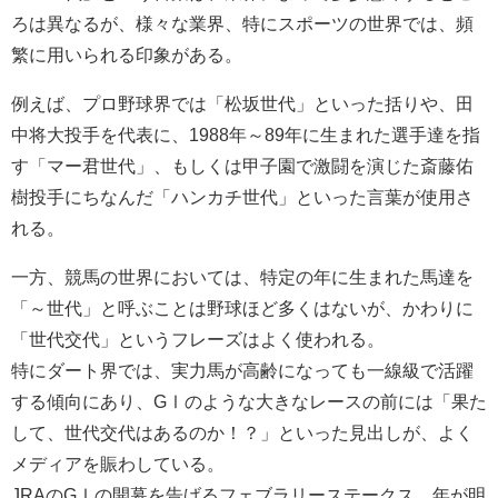
ろは異なるが、様々な業界、特にスポーツの世界では、頻
繁に用いられる印象がある。
例えば、プロ野球界では「松坂世代」といった括りや、田
中将大投手を代表に、1988年～89年に生まれた選手達を指
す「マー君世代」、もしくは甲子園で激闘を演じた斎藤佑
樹投手にちなんだ「ハンカチ世代」といった言葉が使用さ
れる。
一方、競馬の世界においては、特定の年に生まれた馬達を
「～世代」と呼ぶことは野球ほど多くはないが、かわりに
「世代交代」というフレーズはよく使われる。
特にダート界では、実力馬が高齢になっても一線級で活躍
する傾向にあり、GⅠのような大きなレースの前には「果た
して、世代交代はあるのか！？」といった見出しが、よく
メディアを賑わしている。
JRAのGⅠの開幕を告げるフェブラリーステークス。年が明