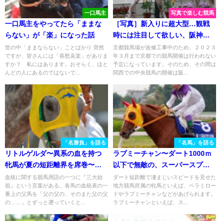
一口馬主
写真で楽しむ競馬
一口馬主をやってたら「ままな
［写真］新入りに超大型…観戦
らない」が「楽」になった話
時には注目して欲しい、阪神競
馬場の誘導馬たち。
世の中「ままならない」ことばかり 突然
京都競馬場が改修工事中のため、２０２３
ですが、皆さんには「喜怒哀楽」がありま
年３月まで京都での競馬開催は行われない
すか？ 私にはあります。おそらく、ほと
予定になっています。そのため、その間は
んどの人にあるのではないで...
関西での中央競馬の開催は阪...
「名勝負」を語る
「名馬」を語る
リトルゲルダ〜異系の血を持つ
ラブミーチャン〜ダート1000ｍ
牝馬が夏の短距離界を席巻〜
以下で無敵の、スーパースプリ
2014年・北九州記念〜
ンター〜
血統に関する競馬用語の一つに『三大始
ダート短距離で凄まじいスピードを見せた
祖』という言葉がある。各馬の血統表の一
地方競馬所属の牝馬といえば、ベラミロー
番上の父馬を「父の父の、そのまた父の父
ドやラブミーチャンなどがあげられます。
の……」とずっと遡っていくと...
ラブミーチャンといえば、ス...