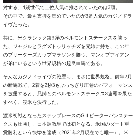
対する、4歳世代で上位人気に推されていたのは3頭。
その中で、最も支持を集めていたのが3番人気のカジノドラ
イヴだった。
共に、米クラシック第3弾のベルモントステークスを勝っ
た、ジャジルとラグズトゥリッチズを兄姉に持ち、この年
のブリーダーズカップマラソンを勝つ、マンオブアイアン
が弟にいるという世界規格の超良血馬である。
そんなカジノドライヴの戦歴も、まさに世界規格。前年2月
の新馬戦で、2着を2秒3もぶっちぎり圧巻のパフォーマンス
を披露すると、兄姉とのベルモントステークス3連覇を果た
すべく、渡米を決行した。
渡米初戦となったステップレースのGⅡピーターパンステー
クスも圧勝し、日本調教馬では初となる、米国のダート重
賞勝利という快挙を達成（2021年2月現在でも唯一）。米