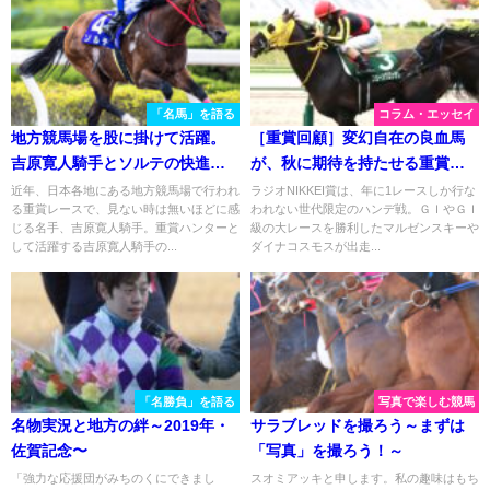
「名馬」を語る
コラム・エッセイ
地方競馬場を股に掛けて活躍。
［重賞回顧］変幻自在の良血馬
吉原寛人騎手とソルテの快進撃
が、秋に期待を持たせる重賞初
を振り返る。
制覇～2022年・ラジオNIKKEI賞
近年、日本各地にある地方競馬場で行われ
ラジオNIKKEI賞は、年に1レースしか行な
る重賞レースで、見ない時は無いほどに感
われない世代限定のハンデ戦。ＧＩやＧＩ
～
じる名手、吉原寛人騎手。重賞ハンターと
級の大レースを勝利したマルゼンスキーや
して活躍する吉原寛人騎手の...
ダイナコスモスが出走...
「名勝負」を語る
写真で楽しむ競馬
名物実況と地方の絆～2019年・
サラブレッドを撮ろう～まずは
佐賀記念〜
「写真」を撮ろう！～
「強力な応援団がみちのくにできまし
スオミアッキと申します。私の趣味はもち