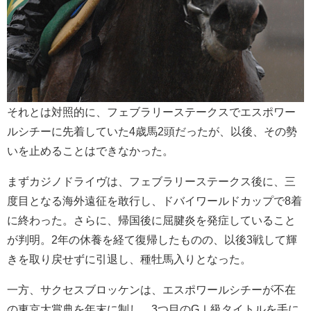
それとは対照的に、フェブラリーステークスでエスポワー
ルシチーに先着していた4歳馬2頭だったが、以後、その勢
いを止めることはできなかった。
まずカジノドライヴは、フェブラリーステークス後に、三
度目となる海外遠征を敢行し、ドバイワールドカップで8着
に終わった。さらに、帰国後に屈腱炎を発症していること
が判明。2年の休養を経て復帰したものの、以後3戦して輝
きを取り戻せずに引退し、種牡馬入りとなった。
一方、サクセスブロッケンは、エスポワールシチーが不在
の東京大賞典を年末に制し、3つ目のGⅠ級タイトルを手に