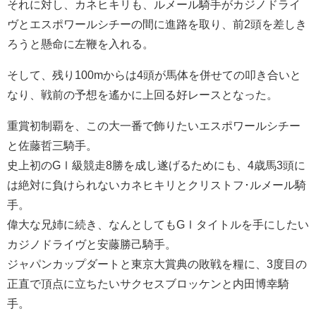
それに対し、カネヒキリも、ルメール騎手がカジノドライ
ヴとエスポワールシチーの間に進路を取り、前2頭を差しき
ろうと懸命に左鞭を入れる。
そして、残り100mからは4頭が馬体を併せての叩き合いと
なり、戦前の予想を遙かに上回る好レースとなった。
重賞初制覇を、この大一番で飾りたいエスポワールシチー
と佐藤哲三騎手。
史上初のGⅠ級競走8勝を成し遂げるためにも、4歳馬3頭に
は絶対に負けられないカネヒキリとクリストフ･ルメール騎
手。
偉大な兄姉に続き、なんとしてもGⅠタイトルを手にしたい
カジノドライヴと安藤勝己騎手。
ジャパンカップダートと東京大賞典の敗戦を糧に、3度目の
正直で頂点に立ちたいサクセスブロッケンと内田博幸騎
手。