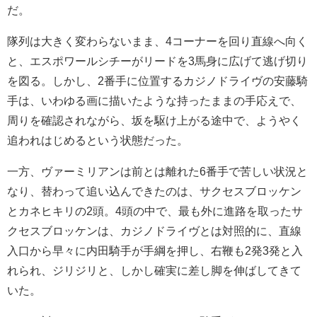
だ。
隊列は大きく変わらないまま、4コーナーを回り直線へ向く
と、エスポワールシチーがリードを3馬身に広げて逃げ切り
を図る。しかし、2番手に位置するカジノドライヴの安藤騎
手は、いわゆる画に描いたような持ったままの手応えで、
周りを確認されながら、坂を駆け上がる途中で、ようやく
追われはじめるという状態だった。
一方、ヴァーミリアンは前とは離れた6番手で苦しい状況と
なり、替わって追い込んできたのは、サクセスブロッケン
とカネヒキリの2頭。4頭の中で、最も外に進路を取ったサ
クセスブロッケンは、カジノドライヴとは対照的に、直線
入口から早々に内田騎手が手綱を押し、右鞭も2発3発と入
れられ、ジリジリと、しかし確実に差し脚を伸ばしてきて
いた。