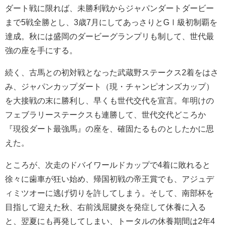
ダート戦に限れば、未勝利戦からジャパンダートダービー
まで5戦全勝とし、3歳7月にしてあっさりとGⅠ級初制覇を
達成。秋には盛岡のダービーグランプリも制して、世代最
強の座を手にする。
続く、古馬との初対戦となった武蔵野ステークス2着をはさ
み、ジャパンカップダート（現・チャンピオンズカップ）
を大接戦の末に勝利し、早くも世代交代を宣言。年明けの
フェブラリーステークスも連勝して、世代交代どころか
『現役ダート最強馬』の座を、確固たるものとしたかに思
えた。
ところが、次走のドバイワールドカップで4着に敗れると
徐々に歯車が狂い始め、帰国初戦の帝王賞でも、アジュデ
ィミツオーに逃げ切りを許してしまう。そして、南部杯を
目指して迎えた秋、右前浅屈腱炎を発症して休養に入る
と、翌夏にも再発してしまい、トータルの休養期間は2年4