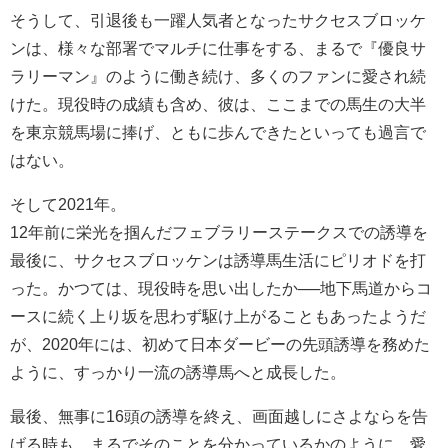
そうして、引退後も一躍人気者となったサクセスブロッケ
ンは、様々な部署でマルチに仕事をする、まるで『優良サ
ラリーマン』のように働き続け、多くのファンに愛され続
けた。現役時の成績も含め、彼は、ここまでの馬生の大半
を東京競馬場に捧げ、ともに歩んできたといっても過言で
はない。
そして2021年。
12年前に栄光を掴んだフェブラリーステークスでの誘導を
最後に、サクセスブロッケンは誘導馬生活にピリオドを打
った。かつては、現役時を思い出したか──地下馬道からコ
ースに続く上り坂を思わず駆け上がることもあったようだ
が、2020年には、初めて日本ダービーの先頭誘導を務めた
ように、すっかり一流の誘導馬へと成長した。
最後、無事に16頭の誘導を終え、画面越しにさよならを告
げる時も、まるでそのことを分かっているかのように、愛