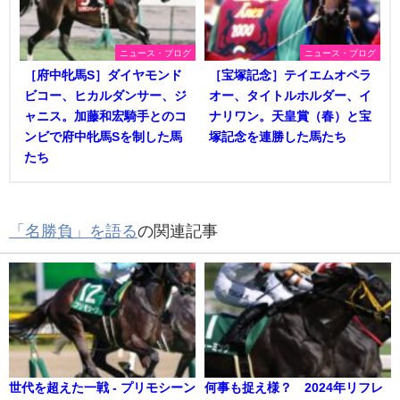
ニュース・ブログ
ニュース・ブログ
［府中牝馬S］ダイヤモンド
［宝塚記念］テイエムオペラ
ビコー、ヒカルダンサー、ジ
オー、タイトルホルダー、イ
ャニス。加藤和宏騎手とのコ
ナリワン。天皇賞（春）と宝
ンビで府中牝馬Sを制した馬
塚記念を連勝した馬たち
たち
「名勝負」を語る
の関連記事
世代を超えた一戦 - プリモシーン
何事も捉え様？ 2024年リフレ