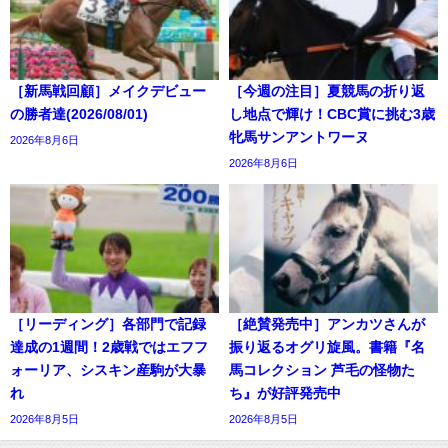
［新馬戦回顧］メイクデビュー
［今週の注目］夏競馬の折り返
の勝者達(2026/08/01)
し地点で輝け！CBC賞に挑む3歳
牝馬サンアントワーヌ
2026年8月6日
2026年8月6日
［リーディング］各部門で記録
［絶賛発売中］アンカツさんが
達成の1週間！2歳戦ではエフフ
振り返るオグリ旋風。書籍『名
ォーリア、シスキン産駒が大暴
馬コレクション 芦毛の怪物た
れ
ち』が好評発売中
2026年8月5日
2026年8月5日