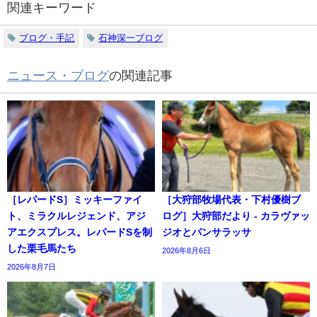
関連キーワード
ブログ・手記
石神深一ブログ
ニュース・ブログ
の関連記事
［レパードS］ミッキーファイ
［大狩部牧場代表・下村優樹ブ
ト、ミラクルレジェンド、アジ
ログ］大狩部だより - カラヴァッ
アエクスプレス。レパードSを制
ジオとパンサラッサ
した栗毛馬たち
2026年8月6日
2026年8月7日