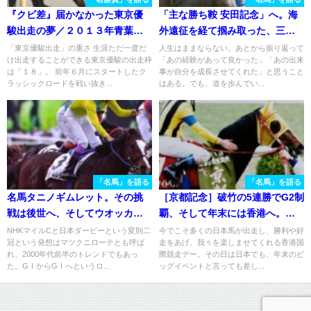
『クビ差』届かなかった東京優
「主な勝ち鞍 安田記念」へ。海
駿出走の夢／２０１３年青葉賞
外遠征を経て掴み取った、三度
３着ラストインパクト
目の正直 - 1997年・安田記念タ
「東京優駿出走」の重さ 生涯ただ一度だ
人生はままならない。あとから振り返って
け出走することができる東京優駿の出走枠
「あの経験があって良かった」「あの出来
イキブリザード
は「１８」。 前年６月にスタートしたク
事が自分を成長させてくれた」と思うこと
ラッシックロードを戦い抜き...
はある。でも、道を歩んでい...
「名馬」を語る
「名馬」を語る
名馬タニノギムレット。その挑
［京都記念］破竹の5連勝でG2制
戦は後世へ、そしてウオッカ
覇、そして年末には香港へ。ミ
へ。 - 2002年日本ダービー
ッドナイトベットの快進撃を振
NHKマイルCと日本ダービーという変則二
今でこそ多くの日本馬が出走し、勝利や好
冠という発想はマツクニローテとも呼ば
走をあげ、我々を楽しませてくれる香港国
り返る。
れ、2000年代前半のトレンドでもあっ
際競走デー。その日は日本でも、年末のビ
た。GⅠからGⅠへというロ...
ッグイベントと言っても差し...