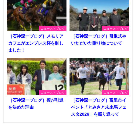
ニュース・ブログ
ニュース・ブログ
［石神深一ブログ］メモリア
［石神深一ブログ］引退式や
カフェがエンプレス杯を制し
いただいた贈り物について
ました！
ニュース・ブログ
ニュース・ブログ
［石神深一ブログ］僕が引退
［石神深一ブログ］富里市イ
を決めた理由
ベント「とみさと未来馬フェ
スタ2026」を振り返って