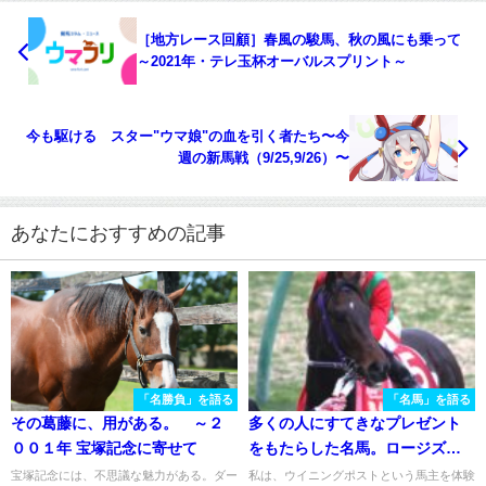
［地方レース回顧］春風の駿馬、秋の風にも乗って
～2021年・テレ玉杯オーバルスプリント～
今も駆ける スター"ウマ娘"の血を引く者たち〜今
週の新馬戦（9/25,9/26）〜
あなたにおすすめの記事
「名勝負」を語る
「名馬」を語る
その葛藤に、用がある。 ～２
多くの人にすてきなプレゼント
００１年 宝塚記念に寄せて
をもたらした名馬。ロージズイ
ンメイ産駒の弥生賞勝ち馬、コ
宝塚記念には、不思議な魅力がある。ダー
私は、ウイニングポストという馬主を体験