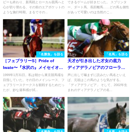
ビーも終わり、新馬戦とローカル競馬へと
できるゲームが好きだった。 スプリンタ
スモオオゾラ
心が切り替わる、その前のエアポケットの
ー、ダート馬、長距離馬……どの馬も個性
ような施行時期。まるでその...
があって可愛いのは当然のこ...
「名勝負」を語る
「名馬」を語る
［フェブラリーS］Pride of
天才が引き出した才女の底力
Iwate〜『水沢の』メイセイオペ
ディアデラノビアのフローラス
ラが『日本の』メイセイオペラ
テークス
1999年1月31日。私は朝から東京競馬場を
声に出して噛まずに読みたい馬名といえ
目指していた。その日のメインレース、フ
ば、元祖はこの馬のような気がする。
になった日〜
ェブラリーステークスを観戦するためだっ
「ディアデラノビア」 そして、2002年生
たが、妙な違和感が拭...
まれのディアデラノビアの名...
「名勝負」を語る
「名馬」を語る