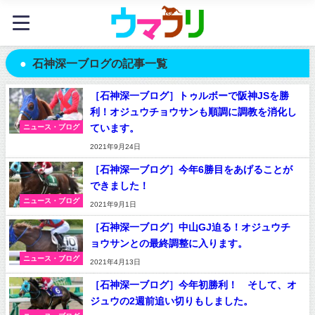
石神深一ブログの記事一覧
［石神深一ブログ］トゥルボーで阪神JSを勝
利！オジュウチョウサンも順調に調教を消化し
ています。
ニュース・ブログ
2021年9月24日
［石神深一ブログ］今年6勝目をあげることが
できました！
ニュース・ブログ
2021年9月1日
［石神深一ブログ］中山GJ迫る！オジュウチ
ョウサンとの最終調整に入ります。
ニュース・ブログ
2021年4月13日
［石神深一ブログ］今年初勝利！ そして、オ
ジュウの2週前追い切りもしました。