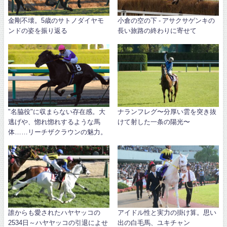
金剛不壊。5歳のサトノダイヤモ
小倉の空の下 - アサクサゲンキの
ンドの姿を振り返る
長い旅路の終わりに寄せて
"名脇役"に収まらない存在感。大
ナランフレグ〜分厚い雲を突き抜
逃げや、惚れ惚れするような馬
けて射した一条の陽光〜
体……リーチザクラウンの魅力。
誰からも愛されたハヤヤッコの
アイドル性と実力の掛け算。思い
2534日～ハヤヤッコの引退によせ
出の白毛馬、ユキチャン