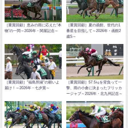
［重賞回顧］恵みの雨に応えた“本
［重賞回顧］夏の函館、世代の1
物”の一閃～2026年・関屋記念～
番星を目指して～2026年・函館2
歳S～
［重賞回顧］"福島所縁"の願いよ
［重賞回顧］57.5㎏を背負って一
届け！～2026年・七夕賞～
撃、雨の小倉に決まったフリッカ
ージャブ～2026年・北九州記念～