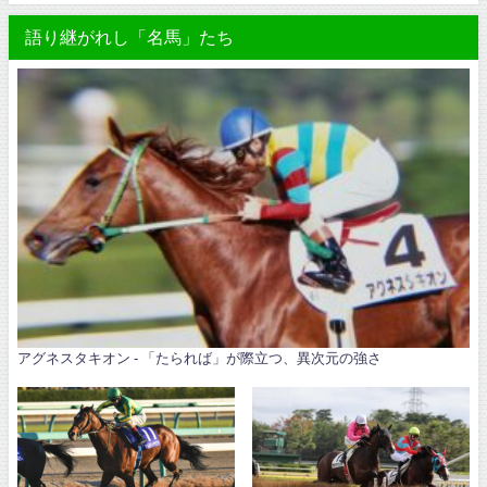
語り継がれし「名馬」たち
アグネスタキオン - 「たられば」が際立つ、異次元の強さ