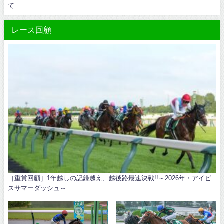
て
レース回顧
［重賞回顧］1年越しの記録越え、越後路最速決戦!!～2026年・アイビ
スサマーダッシュ～