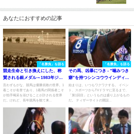
あなたにおすすめの記事
「名勝負」を語る
「名勝負」を語る
競走生命と引き換えにした、称
その馬、凶暴につき - "噛みつき
賛される銀メダル～1983年ジャ
癖"を持つシンコウウインディが
パンカップ
制した、ＧⅠ昇格第１回目のフ
言わずもがな、競馬は優勝劣敗の世界。1
始まりは、いつもワクワクする。 イベン
着こそが名誉であり、1着馬の関係者こそ
ト、スポーツからTVドラマに至るまで、
ェブラリーステークスを振り返
が拍手喝采を浴びることが許される世界
「第1回目」というものは盛り上がるもの
る。
だ。けれど、長年競馬を観て来...
だ。 ティザーサイトの開設...