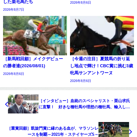
した栗毛馬たち
2026年8月6日
2026年8月7日
［新馬戦回顧］メイクデビュー
［今週の注目］夏競馬の折り返
の勝者達(2026/08/01)
し地点で輝け！CBC賞に挑む3歳
牝馬サンアントワーヌ
2026年8月6日
2026年8月6日
［インタビュー］血統のスペシャリスト・栗山求氏
に直撃！ 好きな種牡馬や理想の種牡馬、輸入して
欲しい海外種牡馬とは？
［重賞回顧］凱旋門賞に縁のある血が、マラソンレ
ースを制覇～2021年・ステイヤーズS～