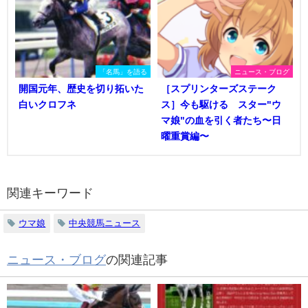
「名馬」を語る
ニュース・ブログ
開国元年、歴史を切り拓いた
［スプリンターズステーク
白いクロフネ
ス］今も駆ける スター"ウ
マ娘"の血を引く者たち〜日
曜重賞編〜
関連キーワード
ウマ娘
中央競馬ニュース
ニュース・ブログ
の関連記事