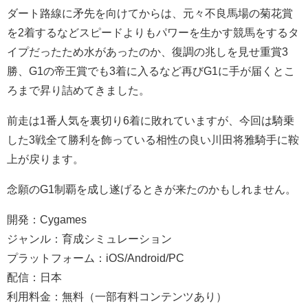
ダート路線に矛先を向けてからは、元々不良馬場の菊花賞
を2着するなどスピードよりもパワーを生かす競馬をするタ
イプだったため水があったのか、復調の兆しを見せ重賞3
勝、G1の帝王賞でも3着に入るなど再びG1に手が届くとこ
ろまで昇り詰めてきました。
前走は1番人気を裏切り6着に敗れていますが、今回は騎乗
した3戦全て勝利を飾っている相性の良い川田将雅騎手に鞍
上が戻ります。
念願のG1制覇を成し遂げるときが来たのかもしれません。
開発：Cygames
ジャンル：育成シミュレーション
プラットフォーム：iOS/Android/PC
配信：日本
利用料金：無料（一部有料コンテンツあり）