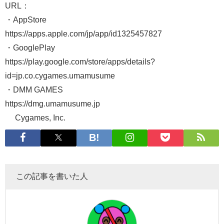
URL：
・AppStore
https://apps.apple.com/jp/app/id1325457827
・GooglePlay
https://play.google.com/store/apps/details?
id=jp.co.cygames.umamusume
・DMM GAMES
https://dmg.umamusume.jp
© Cygames, Inc.
この記事を書いた人