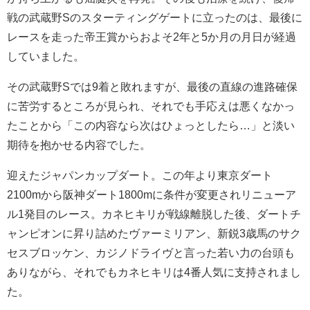
戦の武蔵野Sのスターティングゲートに立ったのは、最後に
レースを走った帝王賞からおよそ2年と5か月の月日が経過
していました。
その武蔵野Sでは9着と敗れますが、最後の直線の進路確保
に苦労するところが見られ、それでも手応えは悪くなかっ
たことから「この内容なら次はひょっとしたら…」と淡い
期待を抱かせる内容でした。
迎えたジャパンカップダート。この年より東京ダート
2100mから阪神ダート1800mに条件が変更されリニューア
ル1発目のレース。カネヒキリが戦線離脱した後、ダートチ
ャンピオンに昇り詰めたヴァーミリアン、新鋭3歳馬のサク
セスブロッケン、カジノドライヴと言った若い力の台頭も
ありながら、それでもカネヒキリは4番人気に支持されまし
た。