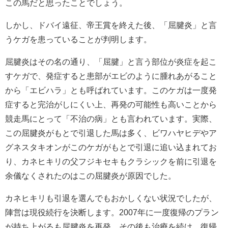
この馬だと思ったことでしょう。
しかし、ドバイ遠征、帝王賞を終えた後、「屈腱炎」と言
うケガを患っていることが判明します。
屈腱炎はその名の通り、「屈腱」と言う部位が炎症を起こ
すケガで、発症すると患部がエビのように腫れあがること
から「エビハラ」とも呼ばれています。このケガは一度発
症すると完治がしにくい上、再発の可能性も高いことから
競走馬にとって「不治の病」とも言われています。実際、
この屈腱炎がもとで引退した馬は多く、ビワハヤヒデやア
グネスタキオンがこのケガがもとで引退に追い込まれてお
り、カネヒキリの父フジキセキもクラシックを前に引退を
余儀なくされたのはこの屈腱炎が原因でした。
カネヒキリも引退を選んでもおかしくない状況でしたが、
陣営は現役続行を決断します。2007年に一度復帰のプラン
が持ち上がるも屈腱炎を再発。その後も治療を続け、復帰