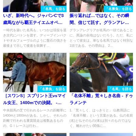
「名馬」を語る
「名勝負」を語る
いざ、新時代へ。ジャパンCで3
振り返れば…ではなく、その瞬
歳馬ながら覇王テイエムオペラ
間、信じて託す。グランアレグ
オーを撃破した、ジャングルポ
リアと私の桜花賞。
一時代を築いた名馬も、いつかは現役を退
グランアレグリアが名馬の一頭であること
き次代にバトンを渡す。ディープインパク
に、異論の余地はないだろう。ただ、私に
ケットの走りを振り返る。
トやオルフェーヴルのように盤石の強さを
とって彼女は、単なる名馬ではなく特別な
最後まで示して後進を鼓舞す...
1頭である。その理由は、2...
「名勝負」を語る
「名馬」を語る
［スワンS］スプリント王vsマイ
「名体不離」荒々しき名曲 - ドゥ
ル女王、1400mでの決闘。 -
ラメンテ
1994年スワンステークス・サク
中央競馬の芝で行われるレースの距離帯に
1.「荒々しく、はっきりと」 仏教用語に
1400mと1800mがある。しかし、それらの
「名体不離」という言葉がある。仏の名前
ラバクシンオー
距離で行われる重賞競走は複数あるもの
(名)と仏そのもの(体)は別々のものではな
の、GⅠレースは行わ...
く、離れがたい関係に...