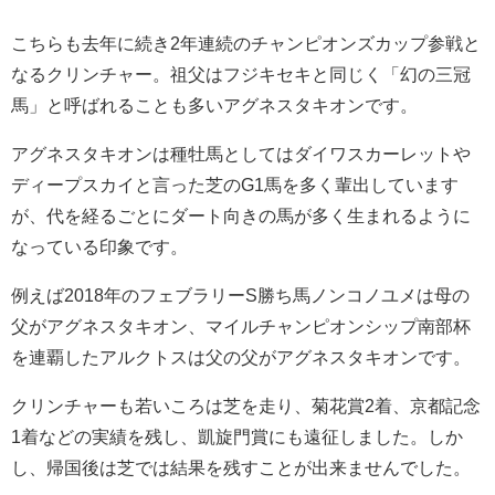
こちらも去年に続き2年連続のチャンピオンズカップ参戦と
なるクリンチャー。祖父はフジキセキと同じく「幻の三冠
馬」と呼ばれることも多いアグネスタキオンです。
アグネスタキオンは種牡馬としてはダイワスカーレットや
ディープスカイと言った芝のG1馬を多く輩出しています
が、代を経るごとにダート向きの馬が多く生まれるように
なっている印象です。
例えば2018年のフェブラリーS勝ち馬ノンコノユメは母の
父がアグネスタキオン、マイルチャンピオンシップ南部杯
を連覇したアルクトスは父の父がアグネスタキオンです。
クリンチャーも若いころは芝を走り、菊花賞2着、京都記念
1着などの実績を残し、凱旋門賞にも遠征しました。しか
し、帰国後は芝では結果を残すことが出来ませんでした。