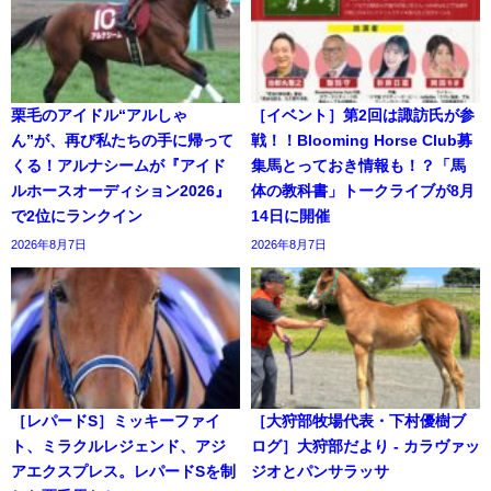
栗毛のアイドル“アルしゃ
［イベント］第2回は諏訪氏が参
ん”が、再び私たちの手に帰って
戦！！Blooming Horse Club募
くる！アルナシームが『アイド
集馬とっておき情報も！？「馬
ルホースオーディション2026』
体の教科書」トークライブが8月
で2位にランクイン
14日に開催
2026年8月7日
2026年8月7日
［レパードS］ミッキーファイ
［大狩部牧場代表・下村優樹ブ
ト、ミラクルレジェンド、アジ
ログ］大狩部だより - カラヴァッ
アエクスプレス。レパードSを制
ジオとパンサラッサ