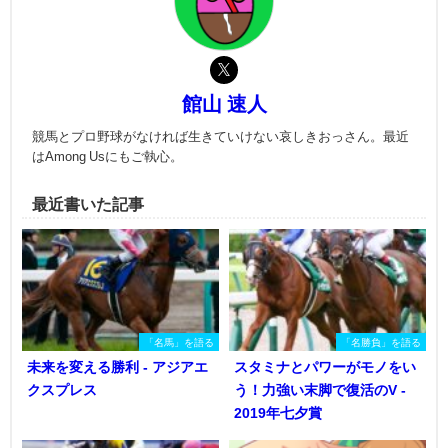
館山 速人
競馬とプロ野球がなければ生きていけない哀しきおっさん。最近
はAmong Usにもご執心。
最近書いた記事
「名馬」を語る
「名勝負」を語る
未来を変える勝利 - アジアエ
スタミナとパワーがモノをい
クスプレス
う！力強い末脚で復活のV -
2019年七夕賞