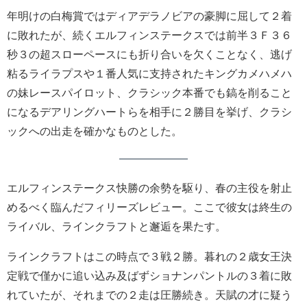
年明けの白梅賞ではディアデラノビアの豪脚に屈して２着
に敗れたが、続くエルフィンステークスでは前半３Ｆ３６
秒３の超スローペースにも折り合いを欠くことなく、逃げ
粘るライラプスや１番人気に支持されたキングカメハメハ
の妹レースパイロット、クラシック本番でも鎬を削ること
になるデアリングハートらを相手に２勝目を挙げ、クラシ
ックへの出走を確かなものとした。
エルフィンステークス快勝の余勢を駆り、春の主役を射止
めるべく臨んだフィリーズレビュー。ここで彼女は終生の
ライバル、ラインクラフトと邂逅を果たす。
ラインクラフトはこの時点で３戦２勝。暮れの２歳女王決
定戦で僅かに追い込み及ばずショナンパントルの３着に敗
れていたが、それまでの２走は圧勝続き。天賦の才に疑う