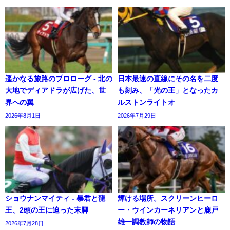
遥かなる旅路のプロローグ - 北の
日本最速の直線にその名を二度
大地でディアドラが広げた、世
も刻み、「光の王」となったカ
界への翼
ルストンライトオ
2026年8月1日
2026年7月29日
ショウナンマイティ - 暴君と龍
輝ける場所。スクリーンヒーロ
王、2頭の王に迫った末脚
ー・ウインカーネリアンと鹿戸
雄一調教師の物語
2026年7月28日