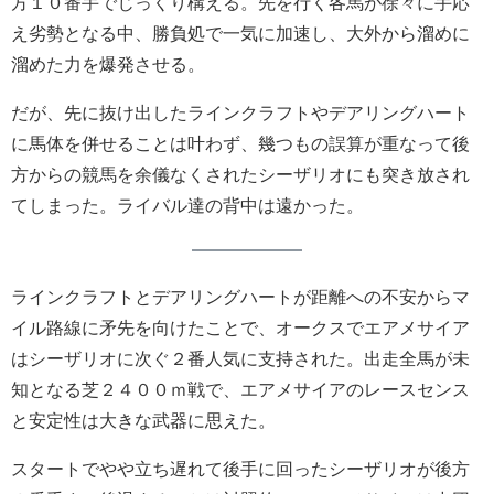
方１０番手でじっくり構える。先を行く各馬が徐々に手応
え劣勢となる中、勝負処で一気に加速し、大外から溜めに
溜めた力を爆発させる。
だが、先に抜け出したラインクラフトやデアリングハート
に馬体を併せることは叶わず、幾つもの誤算が重なって後
方からの競馬を余儀なくされたシーザリオにも突き放され
てしまった。ライバル達の背中は遠かった。
ラインクラフトとデアリングハートが距離への不安からマ
イル路線に矛先を向けたことで、オークスでエアメサイア
はシーザリオに次ぐ２番人気に支持された。出走全馬が未
知となる芝２４００ｍ戦で、エアメサイアのレースセンス
と安定性は大きな武器に思えた。
スタートでやや立ち遅れて後手に回ったシーザリオが後方