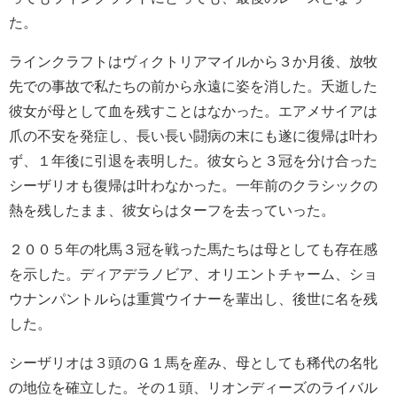
た。
ラインクラフトはヴィクトリアマイルから３か月後、放牧
先での事故で私たちの前から永遠に姿を消した。夭逝した
彼女が母として血を残すことはなかった。エアメサイアは
爪の不安を発症し、長い長い闘病の末にも遂に復帰は叶わ
ず、１年後に引退を表明した。彼女らと３冠を分け合った
シーザリオも復帰は叶わなかった。一年前のクラシックの
熱を残したまま、彼女らはターフを去っていった。
２００５年の牝馬３冠を戦った馬たちは母としても存在感
を示した。ディアデラノビア、オリエントチャーム、ショ
ウナンパントルらは重賞ウイナーを輩出し、後世に名を残
した。
シーザリオは３頭のＧ１馬を産み、母としても稀代の名牝
の地位を確立した。その１頭、リオンディーズのライバル