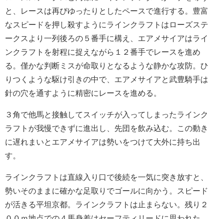
と、レースは再びゆったりとしたペースで進行する。豊富
なスピードを押し殺すようにラインクラフトはローズステ
ークスより一列後ろの５番手に構え、エアメサイアはライ
ンクラフトを射程に捉えながら１２番手でレースを進め
る。僅かな判断ミスが命取りとなるような静かな攻防。ひ
りつくような駆け引きの中で、エアメサイアと武豊騎手は
針の穴を通すように精密にレースを進める。
３角で他馬と接触してスイッチが入ってしまったラインク
ラフトが我慢できずに進出し、先団を飲み込む。この動き
に遅れまいとエアメサイアは勢いをつけて大外に持ち出
す。
ラインクラフトは直線入り口で後続を一気に突き放すと、
勢いそのままに確かな足取りでゴールに向かう。スピード
が活きる平坦京都。ラインクラフトは止まらない。残り２
００ｍ地点での４馬身差はセーフティリードに思われた。