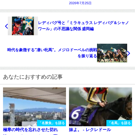
2026年7月25日
レディバグ号と「ミラキュラス レディバグ＆シャノ
ワール」の不思議な関係 盛岡編
時代を象徴する"凄い牝馬"。メジロドーベルの挑戦
を振り返る
あなたにおすすめの記事
「名勝負」を語る
「名馬」を語る
極寒の時代を忘れさせた切れ
妹よ。 - レクレドール