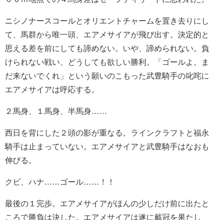
ニシノナースコールとオリエントチャームを置き去りにし
て、馬群から唯一頭、エアメサイアが飛び出す。決定的と
思える差を前にしても諦めない。いや、諦められない。負
けられない戦い、どうしても欲しい勝利。「ゴールよ。ま
だ来ないでくれ」という願いのこもった武豊騎手の叱咤に
エアメサイアは呼応する。
２馬身、１馬身、半馬身……
西日を背にした２頭の影が重なる。ラインクラフトと福永
騎手は止まっていない。エアメサイアと武豊騎手はなおも
伸びる。
クビ、ハナ……ゴール……！！
最後の１完歩。エアメサイアがほんの少しだけ前に出たと
ころで勝負は決した。エアメサイアは遂に戴冠を果たし