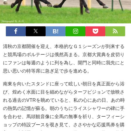
清秋の京都開催を迎え、本格的なＧ１シーズンが到来する
と競馬場のボルテージは俄然高まる。京都大賞典を皮切り
にファンは毎週のように列を為し、開門と同時に我先にと
思い思いの特等席に急ぎ足で歩を進める。
南東を向いたスタンドに座って眩しい朝日を真正面から浴
び、煌めく水面に目を細めながらターフビジョンで放映さ
れる過去のVTRを眺めていると、私の心にあの日、あの時
の熱気の記憶が蘇る。朝のうちにライスシャワーの碑に手
を合わせ、馬頭観音像に全馬の無事を祈り、ターフィーシ
ョップの特設ブースを覗き見て、ささやかな応援馬券を購