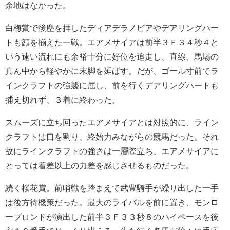
余地はなかった。
白梅賞で後塵を拝したディアデラノビアやデアリングハー
トも顔を揃えた一戦。エアメサイアは前半３Ｆ３４秒４と
いう速い流れにも余裕十分に好位を追走し、直線、馬場の
真ん中から軽やかに末脚を延ばす。だが、ゴール寸前でラ
インクラフトの強襲に屈し、前を行くデアリングハートも
捕え切れず、３着に終わった。
スムーズに立ち回ったエアメサイアとは対照的に、ライン
クラフトは口を割り、終始力みながらの競馬だった。それ
故にラインクラフトの強さは一層際立ち、エアメサイアに
とっては着差以上の力差を感じさせるものだった。
続く桜花賞。前哨戦を踏まえて武豊騎手が繰り出した一手
は後方待機策だった。最大のライバルを前に置き、モンロ
ーブロンドが演出した前半３Ｆ３３秒８のハイペースを後