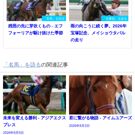
「名馬」を語る
「名勝負」を語る
残照の先に芽吹くもの - エフ
雨の向こうに続く夢。2026年
フォーリアが駆け抜けた季節
宝塚記念、メイショウタバル
の走り
「名馬」を語る
の関連記事
未来を変える勝利 - アジアエクス
君に繋がる物語 - アイムユアーズ
プレス
2026年8月2日
2026年8月5日