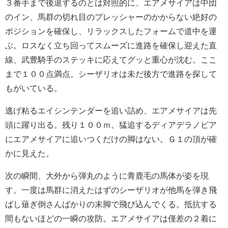
３番手まで後退するのとは対照的に、エアメサイアは中団
のイン、馬群の切れ目のプレッシャーのかからない絶好の
ポジションを確保し、リラックスしたフォームで道中を運
ぶ。ロスなく立ち回ってスムーズに進路を確保し迎えた直
線、武豊騎手のステッキに応えてグッと重心が沈む。ここ
まで１００点満点。シーザリオは未だ後方で進路を探して
もがいている。
逃げ粘るエイシンテンダーを追い詰め、エアメサイアは先
頭に躍り出る。残り１００ｍ。猛追するディアデラノビア
にエアメサイアに追いつくだけの脚はない。Ｇ１の頂が確
かに見えた。
次の瞬間、大外から弾丸のように青鹿毛の馬体が姿を現
す。一度は馬群に消えたはずのシーザリオが他馬を弾き飛
ばし薙ぎ倒さんばかりの末脚で飛び込んでくる。抵抗する
間もないほどの一瞬の攻防。エアメサイアは僅差の２着に