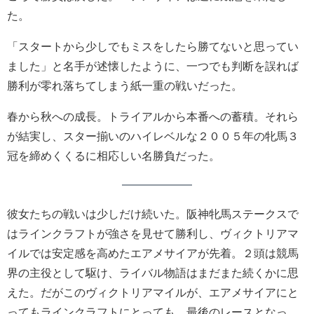
た。
「スタートから少しでもミスをしたら勝てないと思ってい
ました」と名手が述懐したように、一つでも判断を誤れば
勝利が零れ落ちてしまう紙一重の戦いだった。
春から秋への成長。トライアルから本番への蓄積。それら
が結実し、スター揃いのハイレベルな２００５年の牝馬３
冠を締めくくるに相応しい名勝負だった。
彼女たちの戦いは少しだけ続いた。阪神牝馬ステークスで
はラインクラフトが強さを見せて勝利し、ヴィクトリアマ
イルでは安定感を高めたエアメサイアが先着。２頭は競馬
界の主役として駆け、ライバル物語はまだまた続くかに思
えた。だがこのヴィクトリアマイルが、エアメサイアにと
ってもラインクラフトにとっても、最後のレースとなっ