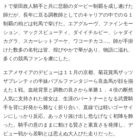
トで柴田政人騎手と共に悲願のダービー制覇を成し遂げた
師だが、長年に亘る調教師としてのキャリアの中でのＧ１
制覇の殆どは牝馬で挙げた。エアグルーヴ、ファインモー
ション、マックスビューティ、ダイイチルビー、シャダイ
カグラ、スカーレットブーケ、ワコーチカコ…。師が手掛
けた数多の名牝は皆、煌びやかで華があり、物語に溢れ、
多くの競馬ファンを虜にした。
エアメサイアのデビューは１１月の京都、菊花賞馬ザッツ
ザプレンティの半妹バブルファンタジーら良血馬が顔を揃
えた１戦。血統背景と調教の良さから単勝１．４倍の断然
人気に支持された彼女は、生涯のパートナーとなる武豊騎
手を背に好発から難なく折り合い、直線では軽いゴーサイ
ンにしっかり反応。あっさり抜け出し危なげなく初陣を飾
った。騎手の意のままに動ける賢さと素直さを発揮し、デ
ビュー戦から若駒とは思えぬ大人びた走りだった。