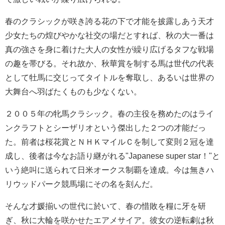
春のクラシックが咲き誇る花の下で才能を披露しあう天才
少女たちの煌びやかな社交の場だとすれば、秋の大一番は
真の強さを身に着けた大人の女性が繰り広げるタフな戦場
の趣を帯びる。それ故か、秋華賞を制する馬は世代の代表
として牡馬に交じってタイトルを奪取し、あるいは世界の
大舞台へ羽ばたくものも少なくない。
２００５年の牝馬クラシック。春の主役を務めたのはライ
ンクラフトとシーザリオという傑出した２つの才能だっ
た。前者は桜花賞とＮＨＫマイルＣを制して変則２冠を達
成し、後者は今なお語り継がれる"Japanese super star！"と
いう絶叫に送られて日米オークス制覇を達成。今は無きハ
リウッドパーク競馬場にその名を刻んだ。
そんな才媛揃いの世代に於いて、春の惜敗を糧に牙を研
ぎ、秋に大輪を咲かせたエアメサイア。彼女の逆転劇は秋