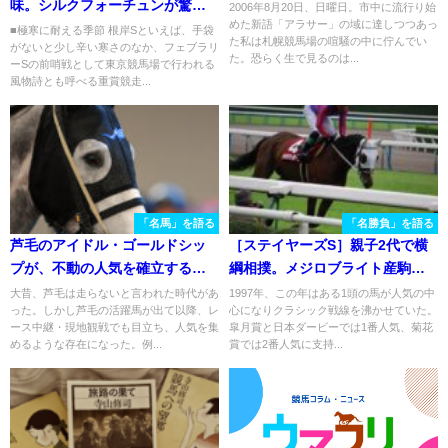
味。シルクフォーチュンが驚異
2006年8月20日、日曜日。市中に流行り始
めた新語「アラサー」の域に達しつつあっ
的な末脚で制した2012年根岸Sを
■極寒に耐える季節 根岸Sといえば、手袋
た私は札幌競馬場の喧騒の中に佇んでい
がないと少し辛い寒さのなか、フェブラリ
振り返る
た。恐らく生で見るのは...
ーSの前哨戦として東京競馬場で行われる
風物詩とも呼べる重賞競走...
「名馬」を語る
「名勝負」を語る
芦毛のアイドル・ゴールドシッ
［ステイヤーズS］親子2代で横
プが、不動の人気を確立するま
綱相撲。メジロブライト産駒マ
で。
キハタサイボーグの2007年ステ
大昔、芦毛は走らないと言われた時代があ
1997年、この年はある1頭の馬が人気の中
った。しかし芦毛の活躍馬が出て以降、レ
心になりクラシック戦線を沸かせていた。
イヤーズSを振り返る。
ース中継・現地観戦でも目立ち、人気を集
皐月賞と日本ダービーでは1番人気、菊花
めるような存在になった。例...
賞では2番人気に支持...