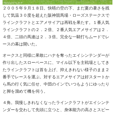
２００５年９月１８日。快晴の空の下、まだ夏の暑さを残
して気温３０度を超えた阪神競馬場・ローズステークスで
ラインクラフトとエアメサイアは再戦を果たす。１番人気
ラインクラフトの２．２倍、２番人気エアメサイアは２．
４倍、二頭の馬連は２．３倍。完全な一騎打ちムードでレ
ースの幕は開いた。
オークスと同様に果敢にハナを奪ったエイシンテンダーが
作り出したスローペースに、マイル以下を主戦場としてき
たラインクラフトは首を上げ、抑えきれない様子のまま２
番手でレースを運ぶ。対するエアメサイアは好スタートか
ら馬の行く気に任せ、中団のインでいつもようにゆったり
と脚を溜めて機を伺う。
４角。我慢しきれなくなったラインクラフトがエイシンテ
ンダーを交わして先頭に立つと、身体能力の高さとスピー