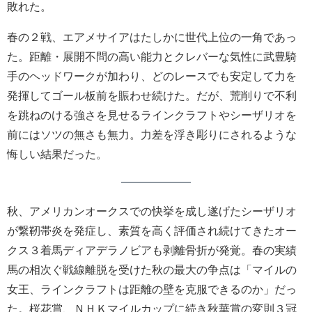
敗れた。
春の２戦、エアメサイアはたしかに世代上位の一角であっ
た。距離・展開不問の高い能力とクレバーな気性に武豊騎
手のヘッドワークが加わり、どのレースでも安定して力を
発揮してゴール板前を賑わせ続けた。だが、荒削りで不利
を跳ねのける強さを見せるラインクラフトやシーザリオを
前にはソツの無さも無力。力差を浮き彫りにされるような
悔しい結果だった。
秋、アメリカンオークスでの快挙を成し遂げたシーザリオ
が繋靭帯炎を発症し、素質を高く評価され続けてきたオー
クス３着馬ディアデラノビアも剥離骨折が発覚。春の実績
馬の相次ぐ戦線離脱を受けた秋の最大の争点は「マイルの
女王、ラインクラフトは距離の壁を克服できるのか」だっ
た。桜花賞、ＮＨＫマイルカップに続き秋華賞の変則３冠