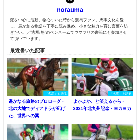
norauma
淀を中心に活動。物心ついた時から競馬ファン。馬事文化を愛
し、馬が創る物語を丁寧に読み進め、小さな魅力を育む言葉を紡
ぎたい。／”志馬 悠”のペンネームでウマフリの書籍にも参加させ
て頂いています。
最近書いた記事
「名馬」を語る
「名馬」を語る
遥かなる旅路のプロローグ -
よかよか、と笑えるから -
北の大地でディアドラが広げ
2021年北九州記念・ヨカヨカ
た、世界への翼