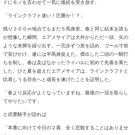
ドにモノを言わせて一気に後続を突き放す。
「ラインクラフト速い！圧勝か！？」
残り２００ｍ地点でもまだ５馬身差。春と同じ結末を誰も
が想像した瞬間、エアメサイアは大外からただ一頭、矢の
ような末脚を繰り出す。一完歩ずつ差を詰め、ゴール寸前
で並びかけ、遂には半馬身捉えた。傑出した二頭の一騎打
ちを制し、春は及ばなかったライバルに初めて先着を果た
した。ひと夏を超えたエアメサイアは、ラインクラフトと
比肩しうる存在へと成長を遂げたことを証明した。
「春より反応がよくなっていますね。最後の一冠を取らし
てやりたいです」
と武豊騎手が語れば
「本番に向けて今日の２着、全く悲観することはありませ