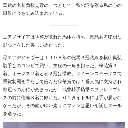
華賞の名勝負数え歌の一つとして、秋の淀を彩る私の心の
風景に今も刻み込まれている。
エアメサイアは均整が取れた馬体を持ち、気品ある聡明な
顔つきをした美しい馬だった。
母エアデジャヴーは１９９８年の牝馬３冠路線を横山典弘
騎手とのコンビで戦い、主役の一角を担った。桜花賞３
着、オークス２着と春２冠は惜敗。クイーンステークスで
重賞制覇を果たして臨んだ秋華賞では１番人気に支持され
戴冠への期待が高まったが、武豊騎手騎乗のファレノプシ
スの前に僅差３着に敗れた。Ｇ１タイトルには手が届かな
かったが、その歯がゆい走りにファンは思いを託しエール
を送った。