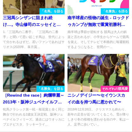
「名馬」を語る
「名勝負」を語る
三冠馬シンザンに阻まれ続
南半球産の怪物の誕生 - ロックド
け…。寺山修司のエッセイと振
ゥカンブが無敗で重賞初勝利し
り返る「元祖二番手」ウメノチ
た2007年ラジオNIKKEI賞を振り
1.「三冠馬の二番手」 「三冠馬の二番
南半球は季節が逆転する 競馬は大人の娯
手」と聞いて思い起こす馬は、世代によっ
楽と言われるが、小学生からゲームで競馬
カラの馬生
返る
て分かれるはずだ。若いファンであればサ
を覚え、そしてテレビで本格的に毎週観戦
リオス(2020年、皐月賞...
するようになると、世間の一...
「名勝負」を語る
それぞれの競馬愛
［Rewind the race］絢爛華麗～
ニシノデイジー〜セイウンスカ
2013年・阪神ジュベナイルフィ
イの血を持つ馬に惹かれて〜
リーズ～
牝馬クラシック第一戦・桜花賞と全く同じ
2018年12月28日。 クリスマスも終わり、
舞台で行われる2歳女王決定戦、阪神ジュ
新年の足音が近づいてくるころ。雪が降り
ベナイルフィリーズ。過去にはウオッカに
しきり冬の様相を漂わせる街の中、私は一
ブエナビスタ、ラッキーライ...
人、足早に歩いてい...