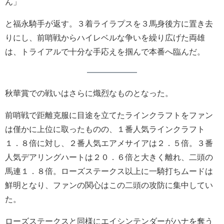
ん」
と福永騎手が返す。３着ライラプスを３馬身後方に置き去
りにし、前哨戦からハイレベルな争いを繰り広げた両雄
は、トライアルで十分な手応えを掴んで本番へ臨んだ。
秋華賞での戦いはさらに熾烈なものとなった。
前哨戦で距離克服に目途を立てたラインクラフトをファン
は僅かに上位に取ったものの、１番人気ラインクラフト
１．８倍に対し、２番人気エアメサイアは２．５倍。３番
人気デアリングハートは２０．６倍と大きく離れ、二頭の
馬連１．８倍。ローズステークス以上に一騎打ちムードは
鮮明となり、ファンの関心はこの二頭の攻防に集中してい
た。
ローズステークスと同様にエイシンテンダーがハナを奪う