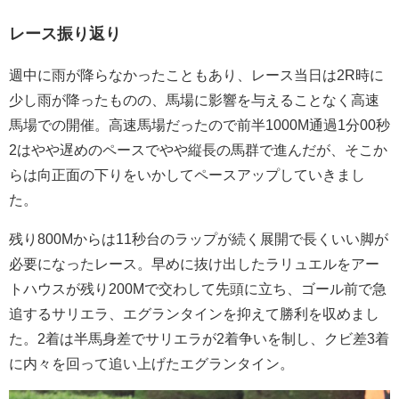
レース振り返り
週中に雨が降らなかったこともあり、レース当日は2R時に
少し雨が降ったものの、馬場に影響を与えることなく高速
馬場での開催。高速馬場だったので前半1000M通過1分00秒
2はやや遅めのペースでやや縦長の馬群で進んだが、そこか
らは向正面の下りをいかしてペースアップしていきまし
た。
残り800Mからは11秒台のラップが続く展開で長くいい脚が
必要になったレース。早めに抜け出したラリュエルをアー
トハウスが残り200Mで交わして先頭に立ち、ゴール前で急
追するサリエラ、エグランタインを抑えて勝利を収めまし
た。2着は半馬身差でサリエラが2着争いを制し、クビ差3着
に内々を回って追い上げたエグランタイン。