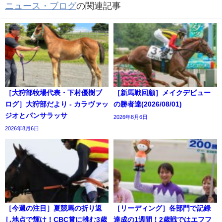
ニュース・ブログ
の関連記事
［大狩部牧場代表・下村優樹ブ
［新馬戦回顧］メイクデビュー
ログ］大狩部だより - カラヴァッ
の勝者達(2026/08/01)
ジオとパンサラッサ
2026年8月6日
2026年8月6日
［今週の注目］夏競馬の折り返
［リーディング］各部門で記録
し地点で輝け！CBC賞に挑む3歳
達成の1週間！2歳戦ではエフフ