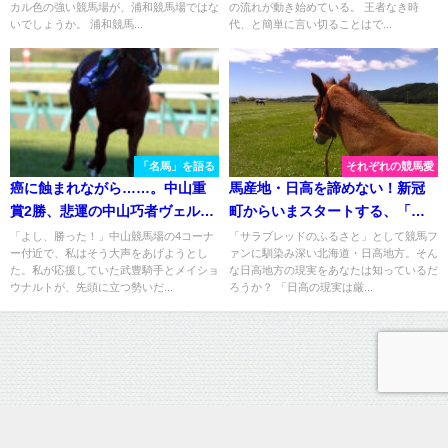
カル色の強い競馬場が、浦和競馬場ではな
の流れが動き始めている。 王者なき時
いでしょうか。 浦和競馬...
代、と簡単に言い切ることはで...
「名馬」を語る
それぞれの競馬愛
癌に蝕まれながら……。中山重
馬産地・日高を諦めない！新冠
賞2勝、悲運の中山巧者ヴェルデ
町からいまスタートする、「サ
グリーンを振り返る。
ラブレッド野菜」とは？
「よし、勝った！」中山競馬場の4コーナ
「サラブレッドのふるさと」として競馬フ
ー付近で、私はそう大声をあげようとし
ァンに馴染み深い北海道・日高地方。そん
た。私が応援していた武豊騎手とメイショ
な日高地方の現実をあなたは知っているだ
ウナルトが、先頭に立つ勢いだ...
ろうか？ 「日高の現実は厳...
運営情報
プライバシーポリシー
お問い合わせ