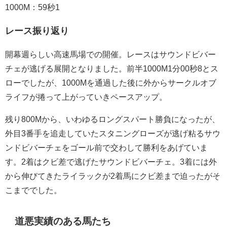
1000M：59秒1
レース振り返り
開幕週らしい高速馬場での開催。レースはサウンドビバー
チェが逃げる展開となりました。前半1000M1分00秒8とス
ローでしたが、1000Mを通過した後に外からサークルオブ
ライフが捲って上がっていきペースアップ。
残り800Mから、いわゆるロングスパート勝負になったが、
外目3番手を追走していたスタニングローズが逃げ粘るサウ
ンドビバーチェをゴール前で交わして勝利をあげていま
す。2着はクビ差で逃げたサウンドビバーチェ。3着には外
から伸びてきたライラックが2着馬にクビ差まで迫ったがそ
こまででした。
道悪実績のある馬
たち