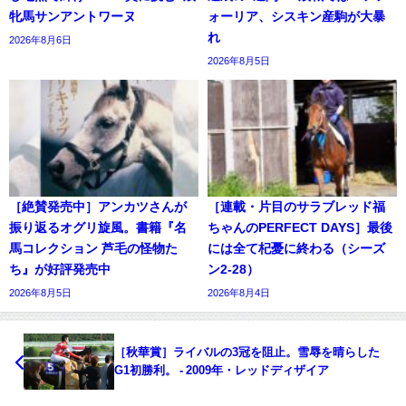
牝馬サンアントワーヌ
ォーリア、シスキン産駒が大暴
れ
2026年8月6日
2026年8月5日
［絶賛発売中］アンカツさんが
［連載・片目のサラブレッド福
振り返るオグリ旋風。書籍『名
ちゃんのPERFECT DAYS］最後
馬コレクション 芦毛の怪物た
には全て杞憂に終わる（シーズ
ち』が好評発売中
ン2-28）
2026年8月5日
2026年8月4日
［秋華賞］ライバルの3冠を阻止。雪辱を晴らした
G1初勝利。 - 2009年・レッドディザイア