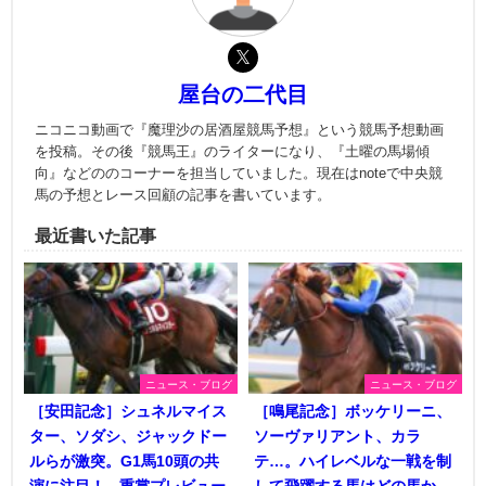
屋台の二代目
ニコニコ動画で『魔理沙の居酒屋競馬予想』という競馬予想動画
を投稿。その後『競馬王』のライターになり、『土曜の馬場傾
向』などののコーナーを担当していました。現在はnoteで中央競
馬の予想とレース回顧の記事を書いています。
最近書いた記事
ニュース・ブログ
ニュース・ブログ
［安田記念］シュネルマイス
［鳴尾記念］ボッケリーニ、
ター、ソダシ、ジャックドー
ソーヴァリアント、カラ
ルらが激突。G1馬10頭の共
テ…。ハイレベルな一戦を制