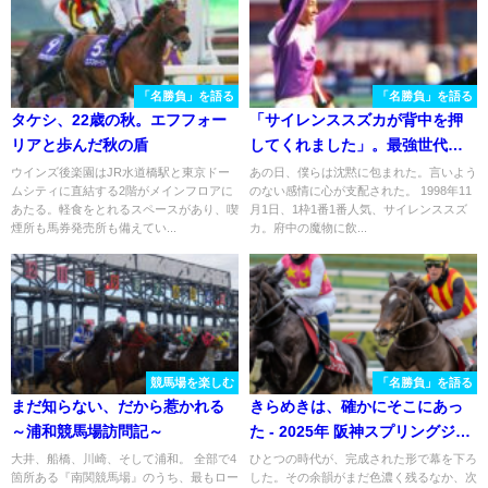
「名勝負」を語る
「名勝負」を語る
タケシ、22歳の秋。エフフォー
「サイレンススズカが背中を押
リアと歩んだ秋の盾
してくれました」。最強世代ダ
ービー馬が駆け抜けた"復活の日
ウインズ後楽園はJR水道橋駅と東京ドー
あの日、僕らは沈黙に包まれた。言いよう
ムシティに直結する2階がメインフロアに
のない感情に心が支配された。 1998年11
曜日" - 1999年・天皇賞秋
あたる。軽食をとれるスペースがあり、喫
月1日、1枠1番1番人気、サイレンススズ
煙所も馬券発売所も備えてい...
カ。府中の魔物に飲...
競馬場を楽しむ
「名勝負」を語る
まだ知らない、だから惹かれる
きらめきは、確かにそこにあっ
～浦和競馬場訪問記～
た - 2025年 阪神スプリングジャ
ンプ
大井、船橋、川崎、そして浦和。 全部で4
ひとつの時代が、完成された形で幕を下ろ
箇所ある『南関競馬場』のうち、最もロー
した。その余韻がまだ色濃く残るなか、次