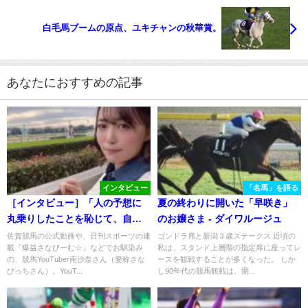
白毛馬ブームの原点、ユキチャンの秋華賞。
あなたにおすすめの記事
インタビュー
「名馬」を語る
［インタビュー］「人の予想に
夏の終わりに開いた「早咲き」
丸乗りしたことを恥じて、自ら
のお嬢さま - ダイワルージュ
発信を…」。人気競馬YouTuber
佐賀競馬の公式動画や、日刊スポーツの連
ゴンドラ席と新潟３歳ステークス 近頃の
載『爆益さなびーむ☆』などでお馴染み
私は、スタンド上層階の指定席に座ってレ
さなびっちさんに聞く、競馬と
の、競馬YouTuber南沙奈さん（愛称さな
ースを観戦することが多くなった。 しか
の出会い
びっちさん）。YouT...
し90年代の競馬観戦は、開...