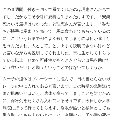
この３週間、付きっ切りで看てくれたのは理恵さんたちで
すし、だからこそ余計に愛着も生まれたはずです。「安楽
死という選択はなかった」と理恵さんが言います。「私た
ちが勝手に産ませて売って、馬に食わせてもらっているの
に、こういう時まで都合よく殺してしまうのは何か違うと
思うんだよね。人として」と、上手く説明できないけれど
と言いながらも説明してくれました。馬に生かしてもらっ
ている以上、せめて可能性があるときぐらいは馬を助けた
い（救いたい）と願うということではないでしょうか。
ムー子の遺体はブルーシートに包んで、日の当たらないガ
レージの中に入れてあると言います。この時期の北海道は
まだ肌寒いとはいえ、遺体が腐ってしまうことを防ぐため
に、保冷剤をたくさん入れているそうです。今日しか大学
病院に持って行ってもらえず、腐敗が酷いと検体としても
引き取ってもらえないとのこと。今回のムー子の謎の死の