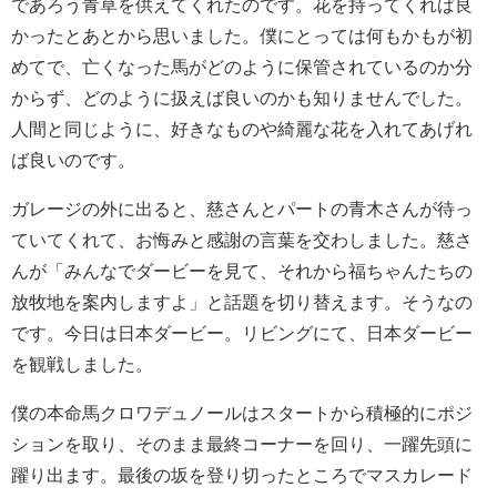
であろう青草を供えてくれたのです。花を持ってくれば良
かったとあとから思いました。僕にとっては何もかもが初
めてで、亡くなった馬がどのように保管されているのか分
からず、どのように扱えば良いのかも知りませんでした。
人間と同じように、好きなものや綺麗な花を入れてあげれ
ば良いのです。
ガレージの外に出ると、慈さんとパートの青木さんが待っ
ていてくれて、お悔みと感謝の言葉を交わしました。慈さ
んが「みんなでダービーを見て、それから福ちゃんたちの
放牧地を案内しますよ」と話題を切り替えます。そうなの
です。今日は日本ダービー。リビングにて、日本ダービー
を観戦しました。
僕の本命馬クロワデュノールはスタートから積極的にポジ
ションを取り、そのまま最終コーナーを回り、一躍先頭に
躍り出ます。最後の坂を登り切ったところでマスカレード