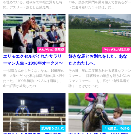
を埋めている。穏やかで幸福に満ちた時
バル。幾多の関門を乗り越えて誉あるゲー
間。アスリート然とした競走馬...
トに辿り着いた１８頭は、灼...
それぞれの競馬愛
それぞれの競馬愛
エリモエクセルがくれたサラリ
好きな馬とお別れをした、あな
ーマン人生～1998年オークス〜
たとわたしへ。
──就職なんかしたくないなぁ。1998年の
その日、年に二度響きわたる勇壮なファン
春、大学生だった私は就職活動の真っ只中
ファーレ──障害競走の頂点を競うJ-G1の
だった。1990年初頭にバブルは崩壊し、
ファンファーレ──を、私が中山競馬場で
山一証券が破綻したの...
聴くことはなかった。 ...
競馬場を楽しむ
「名勝負」を語る