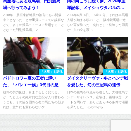
馬産地にある競馬場、門別競馬
雨の向こうに続く夢。2026年宝
場へ行ってみよう！
塚記念、メイショウタバルの走
り
2018年、胆振東部地震の被害にあい開催
2026年6月14日、15時30分。それは本馬場
中止となったことや重賞レースでの誤審な
入場が始まる頃のこと。 阪神競馬場に激
どで、多くの競馬ニュースに登場すること
しい雨が降った。突如として発達した雨雲
となった門別競馬場。 2...
が仁川の空を覆い...
「名馬」を語る
「名馬」を語る
パドトロワ～夏の王者に輝い
ダイタクリーヴァ - 冬とハンデ戦
た、「バレエ一族」3代目の息子
を愛した、幻の三冠馬の遺伝子
～
を持つ名馬
競馬の勢力図は、目まぐるしく変わる。
日本の競馬を根底から覆した、大種牡馬サ
が、たとえその絶対的な主役が入れ替わろ
ンデーサイレンス。産駒は、距離や芝・ダ
うとも、その脇を固める有力馬たちの顔ぶ
ートを問わず、ありとあらゆる条件で活躍
れは、意外にも変わらないケ...
を果たした。 その中から、...