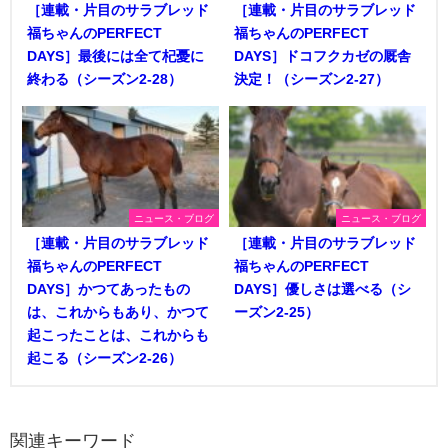
［連載・片目のサラブレッド
［連載・片目のサラブレッド
福ちゃんのPERFECT
福ちゃんのPERFECT
DAYS］最後には全て杞憂に
DAYS］ドコフクカゼの厩舎
終わる（シーズン2-28）
決定！（シーズン2-27）
ニュース・ブログ
ニュース・ブログ
［連載・片目のサラブレッド
［連載・片目のサラブレッド
福ちゃんのPERFECT
福ちゃんのPERFECT
DAYS］かつてあったもの
DAYS］優しさは選べる（シ
は、これからもあり、かつて
ーズン2-25）
起こったことは、これからも
起こる（シーズン2-26）
関連キーワード