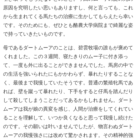
原因を究明したい思いもありますし、何と言っても、これ
から生まれてくる馬たちの治療に生かしてもらえたら幸い
です。そのためにも、ぜひとも酪農大学病院まで綺麗な姿
で持っていきたいものです。
母であるダートムーアのことは、碧雲牧場の誰もが褒めて
くれました。この３週間、寝たきりのムー子に付き添っ
て、一度も外に出ることができませんでした。馬房の中で
の生活を強いられたにもかかわらず、暴れたりすることな
く、最後まで我慢していたそうです。普通の繁殖牝馬であ
れば、壁を蹴って暴れたり、下手をすると仔馬を踏んだり
して殺してしまうことだってあるかもしれません。ダート
ムーアは我が娘の異変を感じ、人間が治療をしてくれてい
ることを理解して、いつか良くなると思って我慢し続けた
のです。その願いは叶いませんでしたが、物言わぬダート
ムーアの我慢強さには改めて驚かされます。その精神的強