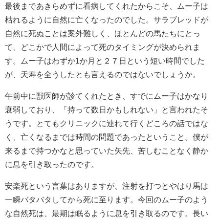
最後まであきらめずに看病してくれたからこそ、ムー子は
枯れるように自然に亡くなったのでした。サラブレッドが
自然に死ぬことは案外難しく、ほとんどの馬たちにとっ
て、どこかで人間によって死のタイミングが決められま
す。ムー子はわずか1か月と２７日という短い時間でした
が、天寿を全うしたとも言えるのではないでしょうか。
午前中に獣医師が診てくれたとき、すでにムー子はかなり
衰弱しており、「持って数日かもしれない」と言われたそ
うです。とてもクリニックに連れて行くどころの話ではな
く、亡くなるまでは時間の問題であったということ。僕が
来るまで持つかなと思っていた矢先、苦しむことなく静か
に息を引き取ったのです。
安楽死という言葉はありますが、注射を打つとやはり馬は
一瞬バタバタしてから死に至ります。今回のムー子のよう
な自然死は、最期は眠るように息を引き取るのです。長い