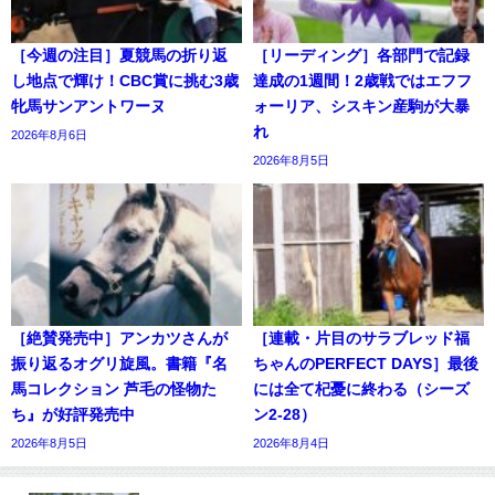
［今週の注目］夏競馬の折り返
［リーディング］各部門で記録
し地点で輝け！CBC賞に挑む3歳
達成の1週間！2歳戦ではエフフ
牝馬サンアントワーヌ
ォーリア、シスキン産駒が大暴
れ
2026年8月6日
2026年8月5日
［絶賛発売中］アンカツさんが
［連載・片目のサラブレッド福
振り返るオグリ旋風。書籍『名
ちゃんのPERFECT DAYS］最後
馬コレクション 芦毛の怪物た
には全て杞憂に終わる（シーズ
ち』が好評発売中
ン2-28）
2026年8月5日
2026年8月4日