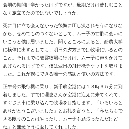
衰弱の期間は辛かったはずですが、最期だけは苦しむこと
なく旅立てたのではないでしょうか。
死に目に立ち会えなかった後悔に圧し潰されそうになりな
がら、せめてものつぐないとして、ムー子の亡骸に会いに
いこうと僕は思いました。聞くところによると、酪農大学
に検体に出すとしても、明日の夕方までは牧場にいるとの
こと。それまでに碧雲牧場に行けば、ムー子に声をかけて
あげられるはずです。僕は翌日の飛行機チケットを取りま
した。これが僕にできる唯一の感謝と償いの方法です。
正午発の飛行機に乗り、新千歳空港には１３時３５分に到
着しました。すでに理恵さんが空港に迎えに来てくれて、
すぐさま車に乗り込んで牧場を目指します。「いろいろと
ありがとうございました」とお礼を言うと、「私たちもで
きる限りのことはやったし、ムー子も頑張ったんだけど
ね」と無念そうに返してくれました。