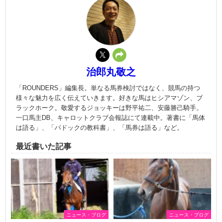
治郎丸敬之
「ROUNDERS」編集長。単なる馬券検討ではなく、競馬の持つ
様々な魅力を広く伝えていきます。好きな馬はヒシアマゾン、ブ
ラックホーク。敬愛するジョッキーは野平祐二、安藤勝己騎手。
一口馬主DB、キャロットクラブ会報誌にて連載中。著書に「馬体
は語る」、「パドックの教科書」、「馬券は語る」など。
最近書いた記事
ニュース・ブログ
ニュース・ブログ