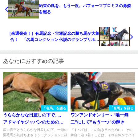
約束の風を、もう一度。パフォーマプロミスの勇姿
を綴る
［来週発売！］有馬記念・宝塚記念の勝ち馬が大集
合！ 『名馬コレクション 伝説のグランプリホー
ス』
あなたにおすすめの記事
「名馬」を語る
「名馬」を語る
うららかなな日差しの下で…。
ワンアンドオンリー - ”唯一無
アドマイヤジャパンのための物
二”にして”もう一つ”の輝き
語。
広い青空とうららかな日差しの下、一頭の
『すべては、この熱き日のために』 その
栗毛馬が気持ちよさそうにクッションに顔
舞台に辿り着くことは、それ自体がサバイ