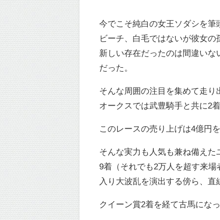
今でこそ純白の女王ソダシを筆
ビーチ、白毛ではないが彼女の
新しい存在だったのは間違いな
だった。
そんな周囲の注目を集めて走り
オークスでは武豊騎手と共に2
このレースの売り上げは4億円
そんな実力も人気も兼ね備えた
9着（それでも2万人を超す来
入り大波乱を演出する傍ら、直
クイーン賞2着を経て古馬になっ