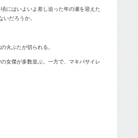
る頃にはいよいよ差し迫った年の瀬を迎えた
ないだろうか。
。
戦の火ぶたが切られる。
砂の女傑が多数並ぶ。一方で、マキバサイレ