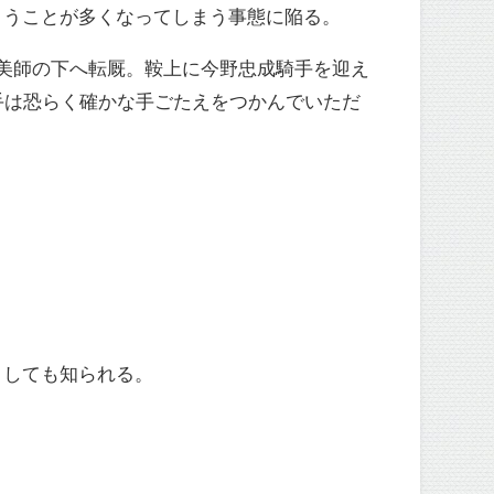
まうことが多くなってしまう事態に陥る。
美師の下へ転厩。鞍上に今野忠成騎手を迎え
騎手は恐らく確かな手ごたえをつかんでいただ
としても知られる。