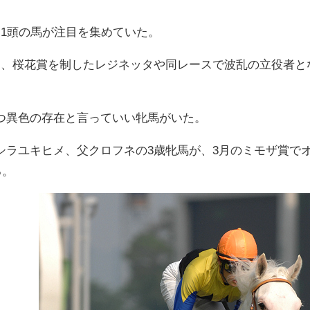
る1頭の馬が注目を集めていた。
ん、桜花賞を制したレジネッタや同レースで波乱の立役者と
。
つ異色の存在と言っていい牝馬がいた。
シラユキヒメ、父クロフネの3歳牝馬が、3月のミモザ賞で
る。