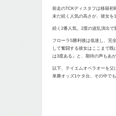
前走のTCKディスタフは移籍
未だ続く人気の高さが、彼女を
続く2番人気。2度の波乱演出
フローラS勝利後は低迷し、完
して奮闘する彼女はここまで既に
は3度ある』と、期待の声もあ
以下、テイエムオペラオーを父
単勝オッズ1ケタ台。その中でも