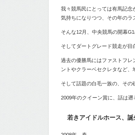
我々競馬民にとっては有馬記念
気持ちになりつつ、その年のラ
そんな12月、中央競馬の開幕G
そしてダートグレード競走が目
過去の優勝馬にはファストフレ
ントやクラーベセクレタなど、
そして話題の白毛一族の、その
2009年のクイーン賞に、話は遡
若き
アイドルホース、誕
2008年、春。