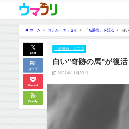
ホーム
コラム・エッセイ
「名勝負」を語る
白い
「名勝負」を語る
post
白い"奇跡の馬"が復活
はてブ
2021年11月30日
Pocket
Feedly