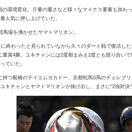
初戦の環境変化、斤量の重さなど様々なマイナス要素も加わ
1番人気に押し上げていた。
で競馬場を沸かせたヤマトマリオン。
全に終わったと見られていながら久々のダート戦で復活した
重賞4勝。ユキチャンには2度相まみえ2度とも競り合いで
がっていた。
に持つ船橋のテイエムヨカドー、京都牝馬S馬のチェレブリ
ユキチャンとヤマトマリオンが抜け出し、まさに"2強対決