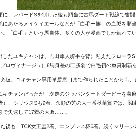
頭に、レパードSを制した後も順当に古馬ダート戦線で奮闘
孫にあたるメイケイエールなどが「白毛一族」の血脈を順
い。「白毛」という馬自体、多くの人が漫画でしか触れて
出したユキチャンは、吉田隼人騎手を背に迎えたフローラS
着プロヴィナージュに8馬身差の圧勝劇で白毛初の重賞制覇
を突破。ユキチャン専用単勝窓口まで作られたことからも、
ユキチャンだったが、次走のジャパンダートダービーを蕁麻
場者）、シリウスSも9着。念願の芝の大一番秋華賞では、関
線で失速して17着の大敗……。
た後も、TCK女王盃2着、エンプレス杯6着。続くマリーン