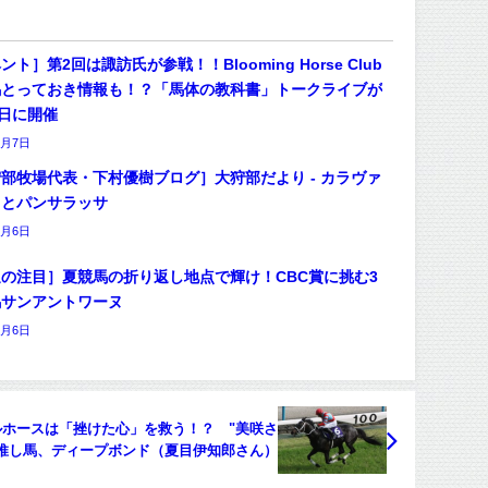
ント］第2回は諏訪氏が参戦！！Blooming Horse Club
馬とっておき情報も！？「馬体の教科書」トークライブが
4日に開催
8月7日
部牧場代表・下村優樹ブログ］大狩部だより - カラヴァ
オとパンサラッサ
8月6日
の注目］夏競馬の折り返し地点で輝け！CBC賞に挑む3
馬サンアントワーヌ
8月6日
ホースは「挫けた心」を救う！？ "美咲さ
推し馬、ディープボンド（夏目伊知郎さん）