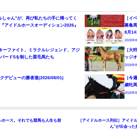
ルしゃん”が、再び私たちの手に帰ってく
［イベ
『アイドルホースオーディション2026』
募集
8月1
2026年
キーファイト、ミラクルレジェンド、アジ
［大狩
パードSを制した栗毛馬たち
ッジ
2026年
ビューの勝者達(2026/08/01)
［今週
歳牝
2026年
ルホース。それでも競馬も人生も前
［アイドルホース列伝］アイドル
ん"が出会った