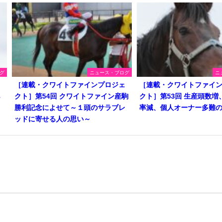
グ
ニュース・ブログ
ニ
ェ
［連載・クワイトファインプロジェ
［連載・クワイトファイ
ら
クト］第54回 クワイトファイン産駒
クト］第53回 生産頭数増
勝利記念によせて～１頭のサラブレ
率減、個人オーナー多難
ッドに寄せる人の思い～