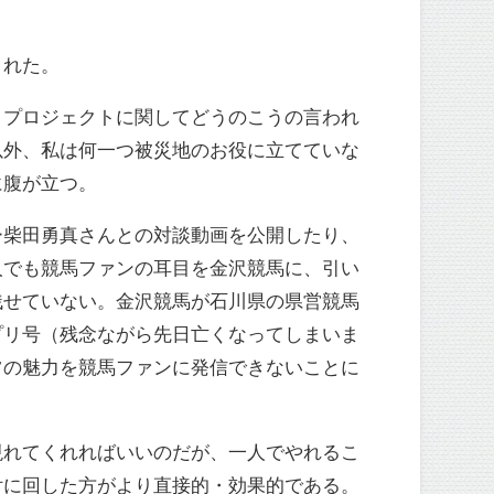
された。
。プロジェクトに関してどうのこうの言われ
以外、私は何一つ被災地のお役に立てていな
に腹が立つ。
ー柴田勇真さんとの対談動画を公開したり、
人でも競馬ファンの耳目を金沢競馬に、引い
残せていない。金沢競馬が石川県の県営競馬
プリ号（残念ながら先日亡くなってしまいま
ツの魅力を競馬ファンに発信できないことに
現れてくれればいいのだが、一人でやれるこ
付に回した方がより直接的・効果的である。