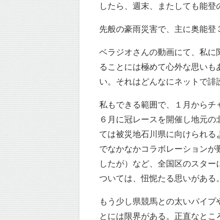
したら、週末、またしても能登
先般の豪雨災害で、主に奥能登
ベラジオさんの動画にて、私に
ることには極めて心外な思いも
い。それはどんなにネットで誹
私もできる範囲で、１月からチ
６月に冠レースを開催し地元の
ては被災地石川県に向けられる
でなかなかコラボレーションが
したが）など、全国区のスター
ついては、忸怩たる思いがある
もう少し県競馬との太いパイプ
とには限界がある。正直なとこ