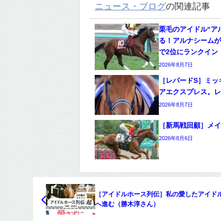
ニュース・ブログ
の関連記事
栗毛のアイドル“ア
る！アルナシームが
で2位にランクイン
2026年8月7日
［レパードS］ミッ
アエクスプレス。レ
2026年8月7日
［新馬戦回顧］メイクデ
2026年8月6日
［アイドルホース列伝］私の愛したアイド
へ進む（勝木淳さん）