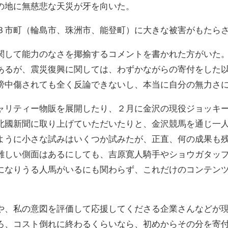
の地に無慈悲な天災が牙を向いた。
３市町（輪島市、珠洲市、能登町）に大きな被害がもたら
関して能力のなさを揶揄するコメントを書かれた方がいた
あるが、震災復興に関しては、わずかながらの寄付をした
謗中傷されても全く反論できないし、本当に自分の無力さ
ャリティー物販を展開したり、２月に金沢の現役ジョッキ
北國新聞に取り上げていただいたりと、金沢競馬を通じ一
ように小さな試みはいくつか試みたが、正直、何の成果も
難しい側面はあるにしても、吉原寛人騎手やショウガタッ
になりうる人馬がいるにも関わらず、これだけのコンテン
。
や、私の意図を評価して応援してくださる企業さんなどが
ろ、コスト倒れに終わるくらいなら、初めからその分を寄