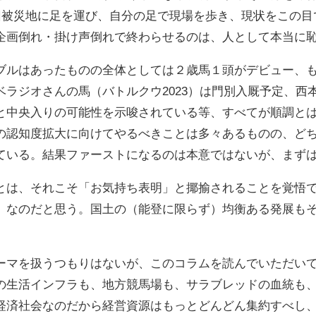
回被災地に足を運び、自分の足で現場を歩き、現状をこの目
企画倒れ・掛け声倒れで終わらせるのは、人として本当に
ブルはあったものの全体としては２歳馬１頭がデビュー、
ラジオさんの馬（バトルクウ2023）は門別入厩予定、西本
よると中央入りの可能性を示唆されている等、すべてが順調
の認知度拡大に向けてやるべきことは多々あるものの、ど
ている。結果ファーストになるのは本意ではないが、まず
とは、それこそ「お気持ち表明」と揶揄されることを覚悟
」なのだと思う。国土の（能登に限らず）均衡ある発展も
。
ーマを扱うつもりはないが、このコラムを読んでいただい
の生活インフラも、地方競馬場も、サラブレッドの血統も、
経済社会なのだから経営資源はもっとどんどん集約すべし