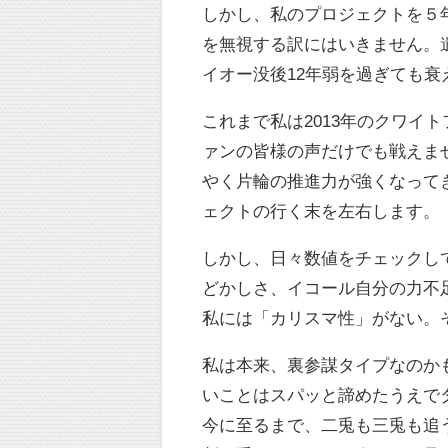
しかし、私のプロジェクトを５
を無視する訳にはいきません。
イオー没後12年弱を過ぎても
これまで私は2013年のクワ
ァンの皆様の声だけでも戦えま
やく片輪の推進力が強くなって
ェクトの行く末を左右します。
しかし、日々数値をチェックし
どかしさ、イコール自分の力不
私には「カリスマ性」がない。
私は本来、裏参謀タイプなのか
いことはスパッと諦めたうえで
今に至るまで、二兎も三兎も追