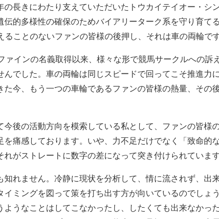
年の長きにわたり支えていただいたトウカイテイオー・シ
遺伝的多様性の確保のためバイアリーターク系を守り育て
衰えることのないファンの皆様の後押し、それは車の両輪で
イトファインの名義取得以来、様々な形で競馬サークルへの訴
せんでした。車の両輪は同じスピードで回ってこそ推進力
きた今、もう一つの車輪であるファンの皆様の熱量、その
て今後の活動方向を模索している私として、ファンの皆様
足を痛感しております。いや、力不足だけでなく「致命的
それがストレートに数字の差になって突き付けられていま
も知れません。冷静に現状を分析して、情に流されず、出
タイミングを図って策を打ち出す方が向いているのでしょ
うようなことはしてこなかったし、したくても出来なかっ