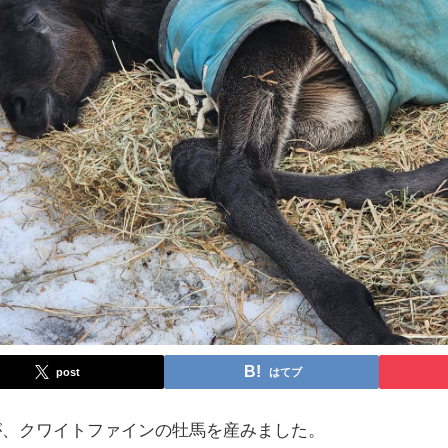
post
はてブ
が、クワイトファインの牡馬を産みました。