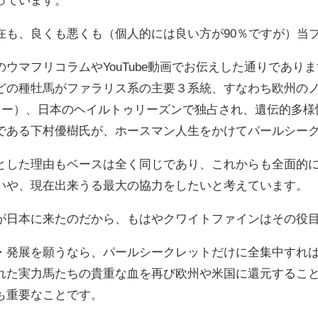
在も、良くも悪くも（個人的には良い方が90％ですが）当
ウマフリコラムやYouTube動画でお伝えした通りであり
どの種牡馬がファラリス系の主要３系統、すなわち欧州の
ラー）、日本のヘイルトゥリーズンで独占され、遺伝的多様
である下村優樹氏が、ホースマン人生をかけてパールシー
とした理由もベースは全く同じであり、これからも全面的
いや、現在出来うる最大の協力をしたいと考えています。
が日本に来たのだから、もはやクワイトファインはその役
・発展を願うなら、パールシークレットだけに全集中すれ
れた実力馬たちの貴重な血を再び欧州や米国に還元するこ
も重要なことです。