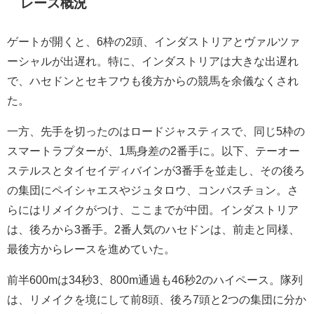
レース概況
ゲートが開くと、6枠の2頭、インダストリアとヴァルツァ
ーシャルが出遅れ。特に、インダストリアは大きな出遅れ
で、ハセドンとセキフウも後方からの競馬を余儀なくされ
た。
一方、先手を切ったのはロードジャスティスで、同じ5枠の
スマートラプターが、1馬身差の2番手に。以下、テーオー
ステルスとタイセイディバインが3番手を並走し、その後ろ
の集団にペイシャエスやジュタロウ、コンバスチョン。さ
らにはリメイクがつけ、ここまでが中団。インダストリア
は、後ろから3番手。2番人気のハセドンは、前走と同様、
最後方からレースを進めていた。
前半600mは34秒3、800m通過も46秒2のハイペース。隊列
は、リメイクを境にして前8頭、後ろ7頭と2つの集団に分か