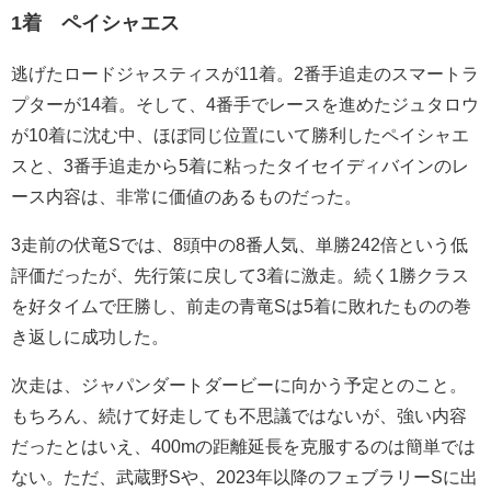
1着 ペイシャエス
逃げたロードジャスティスが11着。2番手追走のスマートラ
プターが14着。そして、4番手でレースを進めたジュタロウ
が10着に沈む中、ほぼ同じ位置にいて勝利したペイシャエ
スと、3番手追走から5着に粘ったタイセイディバインのレ
ース内容は、非常に価値のあるものだった。
3走前の伏竜Sでは、8頭中の8番人気、単勝242倍という低
評価だったが、先行策に戻して3着に激走。続く1勝クラス
を好タイムで圧勝し、前走の青竜Sは5着に敗れたものの巻
き返しに成功した。
次走は、ジャパンダートダービーに向かう予定とのこと。
もちろん、続けて好走しても不思議ではないが、強い内容
だったとはいえ、400mの距離延長を克服するのは簡単では
ない。ただ、武蔵野Sや、2023年以降のフェブラリーSに出