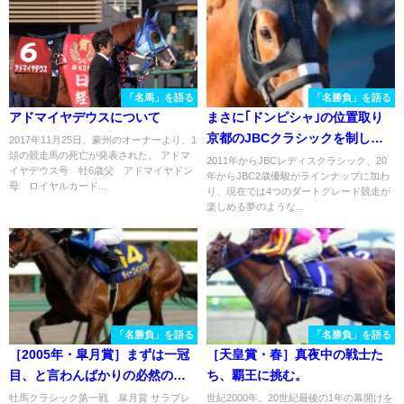
「名馬」を語る
「名勝負」を語る
アドマイヤデウスについて
まさに｢ドンピシャ｣の位置取り
京都のJBCクラシックを制した
2017年11月25日、豪州のオーナーより、1
頭の競走馬の死亡が発表された。 アドマ
ケイティブレイブ＆福永祐一騎
2011年からJBCレディスクラシック、20
イヤデウス号 牡6歳父 アドマイヤドン
年からJBC2歳優駿がラインナップに加わ
手
母 ロイヤルカード...
り、現在では4つのダートグレード競走が
楽しめる夢のような...
「名勝負」を語る
「名勝負」を語る
［2005年・皐月賞］まずは一冠
［天皇賞・春］真夜中の戦士た
目、と言わんばかりの必然の勝
ち、覇王に挑む。
利。ディープインパクトの皐月
牡馬クラシック第一戦 皐月賞 サラブレ
世紀2000年。20世紀最後の1年の幕開けを