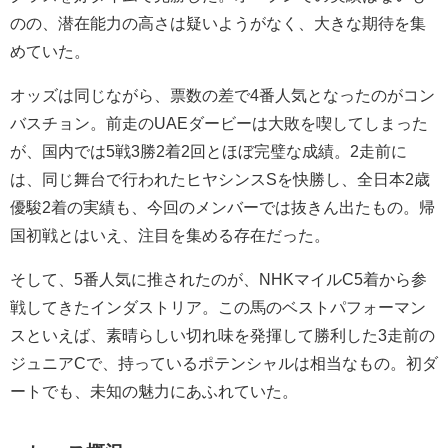
のの、潜在能力の高さは疑いようがなく、大きな期待を集
めていた。
オッズは同じながら、票数の差で4番人気となったのがコン
バスチョン。前走のUAEダービーは大敗を喫してしまった
が、国内では5戦3勝2着2回とほぼ完璧な成績。2走前に
は、同じ舞台で行われたヒヤシンスSを快勝し、全日本2歳
優駿2着の実績も、今回のメンバーでは抜きん出たもの。帰
国初戦とはいえ、注目を集める存在だった。
そして、5番人気に推されたのが、NHKマイルC5着から参
戦してきたインダストリア。この馬のベストパフォーマン
スといえば、素晴らしい切れ味を発揮して勝利した3走前の
ジュニアCで、持っているポテンシャルは相当なもの。初ダ
ートでも、未知の魅力にあふれていた。