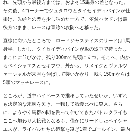
れ、先頭から最後方までは、およそ15馬身の差となった。
その後、4コーナーでジュタロウとタイセイディバインが仕
掛け、先頭との差を少し詰めた一方で、依然ハセドンは最
後方のまま、レースは直線の攻防へと移った。
直線に向いたところで、ロードジャスティスのリードは1馬
身半。しかし、タイセイディバインが坂の途中で持ったま
まこれに並びかけ、残り300mで先頭に立つ。そこへ、内か
らペイシャエスとセキフウ。外から、リメイクとヴァルツ
ァーシャルが末脚を伸ばして襲いかかり、残り150mからは
5頭のマッチレースに。
ところが、道中ハイペースで推移していたせいか、いずれ
も決定的な末脚を欠き、一転して我慢比べに突入。さら
に、ようやく馬群の間を割って伸びてきたバトルクライも
ここへ加わり大接戦となるも、僅かにリードしたペイシャ
エスが、ライバルたちの追撃を凌ぎ1着でゴールイン。最内