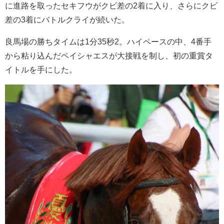
に進路を取ったセキフウがクビ差の2着に入り、さらにクビ
差の3着にバトルクライが続いた。
良馬場の勝ちタイムは1分35秒2。ハイペースの中、4番手
から粘り込んだペイシャエスが大接戦を制し、初の重賞タ
イトルを手にした。