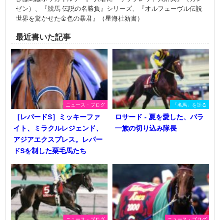
ゼン）、『競馬 伝説の名勝負』シリーズ、『オルフェーヴル伝説
世界を驚かせた金色の暴君』（星海社新書）
最近書いた記事
ニュース・ブログ
「名馬」を語る
［レパードS］ミッキーファ
ロサード - 夏を愛した、バラ
イト、ミラクルレジェンド、
一族の切り込み隊長
アジアエクスプレス。レパー
ドSを制した栗毛馬たち
ニュース・ブログ
ニュース・ブログ