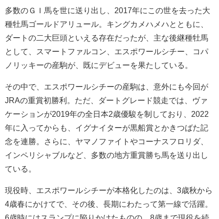
多数のＧＩ馬を世に送り出し、2017年にこの世を去った大
種牡馬ゴールドアリュール。キングカメハメハとともに、
ダートの二大巨頭といえる存在だったが、主な後継種牡馬
として、スマートファルコン、エスポワールシチー、コパ
ノリッキーの産駒が、既にデビューを果たしている。
その中で、エスポワールシチーの産駒は、意外にも今回が
JRAの重賞初勝利。ただ、ダートグレード競走では、ヴァ
ケーションが2019年の全日本2歳優駿を制しており、2022
年に入ってからも、イグナイターが黒船賞とかきつばた記
念を連勝。さらに、ヤマノファイトやコーナスフロリダ、
インペリシャブルなど、多数の地方重賞勝ち馬を送り出し
ている。
現役時、エスポワールシチーが本格化したのは、3歳秋から
4歳春にかけてで、その後、長期にわたって第一線で活躍。
6歳時にはスランプに陥りかけたものの、8歳まで現役を続