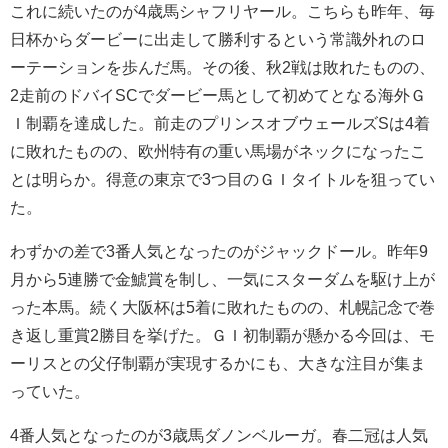
これに続いたのが4歳馬シャフリヤール。こちらも昨年、毎
日杯からダービーに出走して勝利するという常識外れのロ
ーテーションを歩んだ馬。その後、秋2戦は敗れたものの、
2走前のドバイSCでダービー馬として初めてとなる海外Ｇ
Ｉ制覇を達成した。前走のプリンスオブウェールズSは4着
に敗れたものの、欧州特有の重い馬場がネックになったこ
とは明らか。得意の東京で3つ目のＧＩタイトルを狙ってい
た。
わずかの差で3番人気となったのがジャックドール。昨年9
月から5連勝で金鯱賞を制し、一気にスターダムを駆け上が
った本馬。続く大阪杯は5着に敗れたものの、札幌記念で巻
き返し重賞2勝目を挙げた。ＧＩ初制覇が懸かる今回は、モ
ーリスとの父仔制覇が実現するかにも、大きな注目が集ま
っていた。
4番人気となったのが3歳馬ダノンベルーガ。春二冠は人気