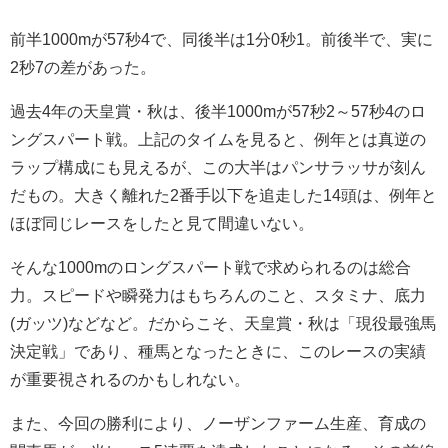
前半1000mが57秒4で、同後半は1分0秒1。前後半で、実に
2秒7の差があった。
過去4年の天皇賞・秋は、後半1000mが57秒2～57秒4のロ
ングスパート戦。上記のタイムを見ると、例年とは真逆の
ラップ構成にも見えるが、この大半はパンサラッサが刻ん
だもの。大きく離れた2番手以下を追走した14頭は、例年と
ほぼ同じレースをしたと見て間違いない。
そんな1000mのロングスパート戦で求められるのは総合
力。スピードや瞬発力はもちろんのこと、スタミナ、底力
(ガッツ)などなど。だからこそ、天皇賞・秋は「現役最強馬
決定戦」であり、種馬となったときに、このレースの実績
が重要視されるのかもしれない。
また、今回の勝利により、ノーザンファーム生産、育成の