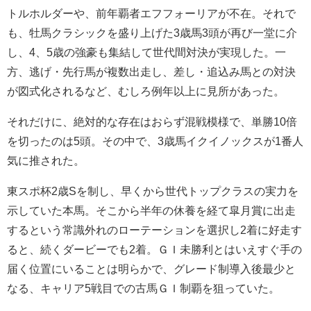
トルホルダーや、前年覇者エフフォーリアが不在。それで
も、牡馬クラシックを盛り上げた3歳馬3頭が再び一堂に介
し、4、5歳の強豪も集結して世代間対決が実現した。一
方、逃げ・先行馬が複数出走し、差し・追込み馬との対決
が図式化されるなど、むしろ例年以上に見所があった。
それだけに、絶対的な存在はおらず混戦模様で、単勝10倍
を切ったのは5頭。その中で、3歳馬イクイノックスが1番人
気に推された。
東スポ杯2歳Sを制し、早くから世代トップクラスの実力を
示していた本馬。そこから半年の休養を経て皐月賞に出走
するという常識外れのローテーションを選択し2着に好走す
ると、続くダービーでも2着。ＧＩ未勝利とはいえすぐ手の
届く位置にいることは明らかで、グレード制導入後最少と
なる、キャリア5戦目での古馬ＧＩ制覇を狙っていた。