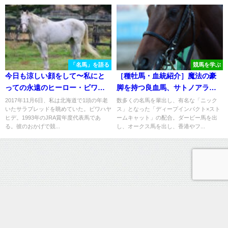
「名馬」を語る
競馬を学ぶ
今日も涼しい顔をして〜私にと
［種牡馬・血統紹介］魔法の豪
っての永遠のヒーロー・ビワハ
脚を持つ良血馬、サトノアラジ
ヤヒデ〜
ン
2017年11月6日、私は北海道で1頭の年老
数多くの名馬を輩出し、有名な「ニック
いたサラブレッドを眺めていた。ビワハヤ
ス」となった「ディープインパクト×スト
ヒデ。1993年のJRA賞年度代表馬であ
ームキャット」の配合。ダービー馬を出
る。彼のおかげで競...
し、オークス馬を出し、香港やフ...
運営情報
プライバシーポリシー
お問い合わせ
ウマフリ - 競馬コラム＆ニュース All Rights Reserved.