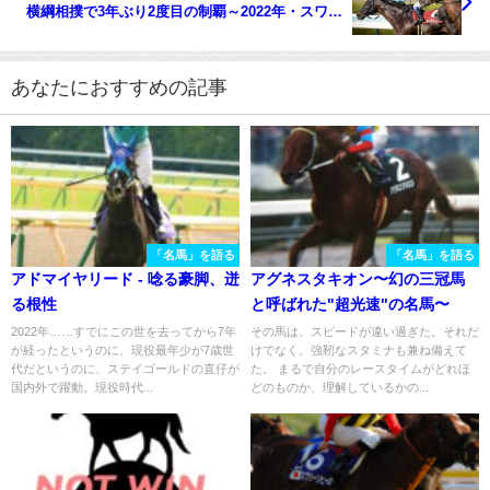
横綱相撲で3年ぶり2度目の制覇～2022年・スワンS
～
あなたにおすすめの記事
「名馬」を語る
「名馬」を語る
アドマイヤリード - 唸る豪脚、迸
アグネスタキオン〜幻の三冠馬
る根性
と呼ばれた"超光速"の名馬〜
2022年……すでにこの世を去ってから7年
その馬は、スピードが違い過ぎた。それだ
が経ったというのに、現役最年少が7歳世
けでなく、強靭なスタミナも兼ね備えて
代だというのに、ステイゴールドの直仔が
た。 まるで自分のレースタイムがどれほ
国内外で躍動。現役時代...
どのものか、理解しているかの...