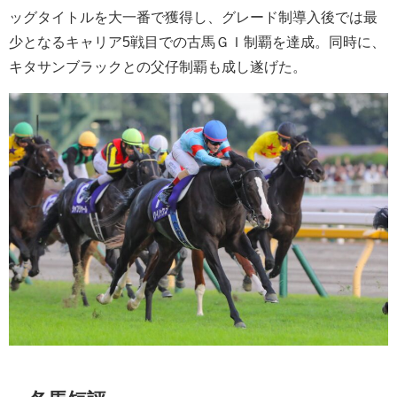
ッグタイトルを大一番で獲得し、グレード制導入後では最
少となるキャリア5戦目での古馬ＧＩ制覇を達成。同時に、
キタサンブラックとの父仔制覇も成し遂げた。