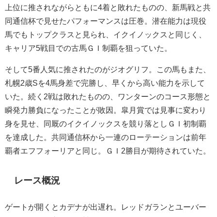
上位に推されながらともに4着と敗れたものの、新馬戦と共
同通信杯で見せたパフォーマンスは圧巻。潜在能力は現役
馬でもトップクラスと見られ、イクイノックスと同じく、
キャリア5戦目での古馬ＧＩ制覇を狙っていた。
そして5番人気に推されたのがジオグリフ。この馬もまた、
札幌2歳Sを4馬身差で完勝し、早くから高い能力を示して
いた。続く2戦は敗れたものの、ワンターンのコース形態と
瞬発力勝負になったことが敗因。皐月賞では見事に変わり
身を見せ、同厩のイクイノックスを競り落としＧＩ初制覇
を達成した。共同通信杯から一連のローテーションは前年
覇者エフフォーリアと同じ。ＧＩ2勝目が期待されていた。
レース概況
ゲートが開くとカデナが出遅れ。レッドガランとユーバー