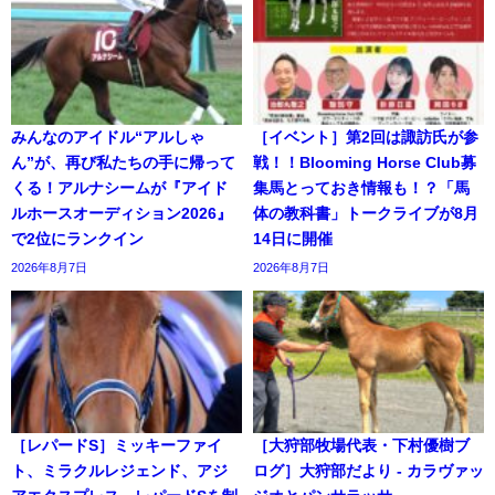
みんなのアイドル“アルしゃ
［イベント］第2回は諏訪氏が参
ん”が、再び私たちの手に帰って
戦！！Blooming Horse Club募
くる！アルナシームが『アイド
集馬とっておき情報も！？「馬
ルホースオーディション2026』
体の教科書」トークライブが8月
で2位にランクイン
14日に開催
2026年8月7日
2026年8月7日
［レパードS］ミッキーファイ
［大狩部牧場代表・下村優樹ブ
ト、ミラクルレジェンド、アジ
ログ］大狩部だより - カラヴァッ