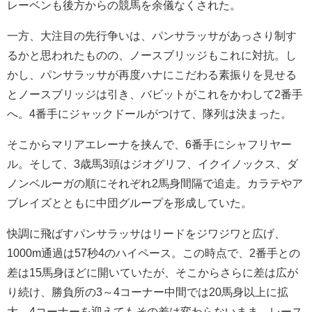
レーベンも後方からの競馬を余儀なくされた。
一方、大注目の先行争いは、パンサラッサがあっさり制す
るかと思われたものの、ノースブリッジもこれに対抗。し
かし、パンサラッサが再度ハナにこだわる素振りを見せる
とノースブリッジは引き、バビットがこれをかわして2番手
へ。4番手にジャックドールがつけて、隊列は決まった。
そこからマリアエレーナを挟んで、6番手にシャフリヤー
ル。そして、3歳馬3頭はジオグリフ、イクイノックス、ダ
ノンベルーガの順にそれぞれ2馬身間隔で追走。カラテやア
ブレイズとともに中団グループを形成していた。
快調に飛ばすパンサラッサはリードをジワジワと広げ、
1000m通過は57秒4のハイペース。この時点で、2番手との
差は15馬身ほどに開いていたが、そこからさらに差は広が
り続け、勝負所の3～4コーナー中間では20馬身以上に拡
大。4コーナーを迎えてもその差は変わらないまま、レース