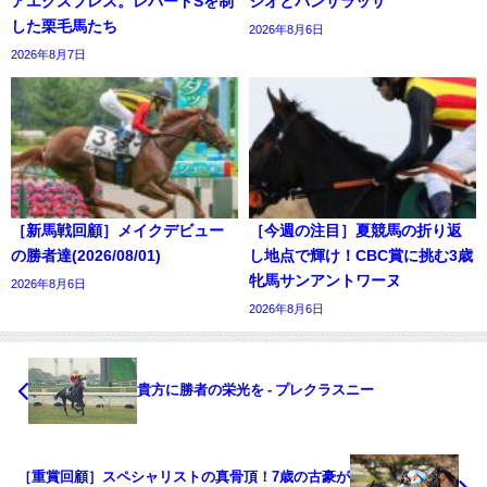
アエクスプレス。レパードSを制
ジオとパンサラッサ
した栗毛馬たち
2026年8月6日
2026年8月7日
［新馬戦回顧］メイクデビュー
［今週の注目］夏競馬の折り返
の勝者達(2026/08/01)
し地点で輝け！CBC賞に挑む3歳
牝馬サンアントワーヌ
2026年8月6日
2026年8月6日
貴方に勝者の栄光を - プレクラスニー
［重賞回顧］スペシャリストの真骨頂！7歳の古豪が