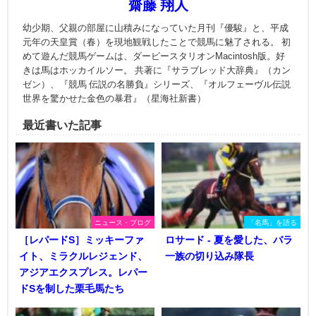
齋藤 翔人
幼少期、父親の部屋に山積みになっていた月刊『優駿』と、平成
元年の天皇賞（春）を現地観戦したことで競馬に魅了される。 初
めて遊んだ競馬ゲームは、ダービースタリオンMacintosh版。好
きは馬はホッカイルソー。 共著に『サラブレッド大辞典』（カン
ゼン）、『競馬 伝説の名勝負』シリーズ、『オルフェーヴル伝説
世界を驚かせた金色の暴君』（星海社新書）
最近書いた記事
ニュース・ブログ
「名馬」を語る
［レパードS］ミッキーファ
ロサード - 夏を愛した、バラ
イト、ミラクルレジェンド、
一族の切り込み隊長
アジアエクスプレス。レパー
ドSを制した栗毛馬たち