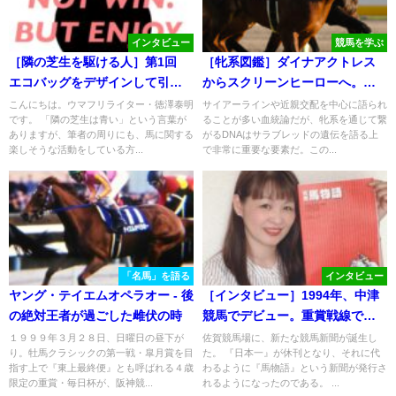
インタビュー
競馬を学ぶ
［隣の芝生を駆ける人］第1回
［牝系図鑑］ダイナアクトレス
エコバッグをデザインして引退
からスクリーンヒーローへ。快
馬支援！？ そのアツい想いと
速名優ぞろいなマジックゴディ
こんにちは。ウマフリライター・徳澤泰明
サイアーラインや近親交配を中心に語られ
です。 「隣の芝生は青い」という言葉が
ることが多い血統論だが、牝系を通じて繋
は。
ス牝系。
ありますが、筆者の周りにも、馬に関する
がるDNAはサラブレッドの遺伝を語る上
楽しそうな活動をしている方...
で非常に重要な要素だ。この...
「名馬」を語る
インタビュー
ヤング・テイエムオペラオー - 後
［インタビュー］1994年、中津
の絶対王者が過ごした雌伏の時
競馬でデビュー。重賞戦線でも
活躍した女性騎手、小田部雪さ
１９９９年３月２８日、日曜日の昼下が
佐賀競馬場に、新たな競馬新聞が誕生し
り。牡馬クラシックの第一戦・皐月賞を目
た。 『日本一』が休刊となり、それに代
んが振り返る当時の思い出。
指す上で『東上最終便』とも呼ばれる４歳
わるように『馬物語』という新聞が発行さ
限定の重賞・毎日杯が、阪神競...
れるようになったのである。 ...