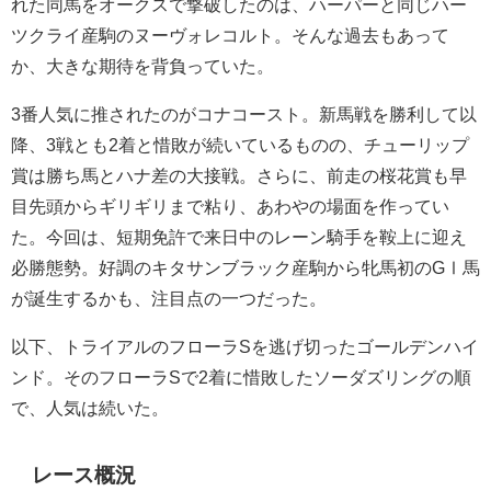
れた同馬をオークスで撃破したのは、ハーパーと同じハー
ツクライ産駒のヌーヴォレコルト。そんな過去もあって
か、大きな期待を背負っていた。
3番人気に推されたのがコナコースト。新馬戦を勝利して以
降、3戦とも2着と惜敗が続いているものの、チューリップ
賞は勝ち馬とハナ差の大接戦。さらに、前走の桜花賞も早
目先頭からギリギリまで粘り、あわやの場面を作ってい
た。今回は、短期免許で来日中のレーン騎手を鞍上に迎え
必勝態勢。好調のキタサンブラック産駒から牝馬初のGⅠ馬
が誕生するかも、注目点の一つだった。
以下、トライアルのフローラSを逃げ切ったゴールデンハイ
ンド。そのフローラSで2着に惜敗したソーダズリングの順
で、人気は続いた。
レース概況