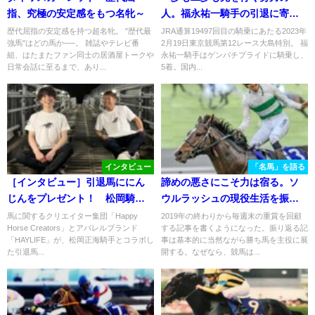
指、究極の安定感をもつ名牝～
人。福永祐一騎手の引退に寄せ
て。
歴代屈指の安定感を持つ超名牝。 "歴代最
JRA通算19497回目の騎乗にあたる2023年
強馬"はどの馬か──。 雑誌やテレビ番
2月19日東京競馬第12レース大島特別。 福
組、はたまたファン同士の居酒屋トークや
永祐一騎手はゲンパチプライドに騎乗し、
日常会話に至るまで、あり...
5着。国内...
インタビュー
「名馬」を語る
［インタビュー］引退馬ににん
諦めの悪さにこそ力は宿る。ソ
じんをプレゼント！ 松岡騎手
ウルラッシュの現役生活を振り
とのコラボTシャツで話題となっ
返る
馬に関するクリエイター集団「Happy
2019年の終わりから毎週末の重賞を回顧
Horse Creators」とアパレルブランド
する記事を書くようになった。振り返る記
た、馬に関するクリエイター集
「HAYLIFE」が、松岡正海騎手とコラボし
事は基本的に当然ながら勝ち馬を主役に展
団「Happy Horse Creators」×
た引退馬...
開する。なぜなら、競馬は...
アパレルブランド「HAYLIFE」
とは？