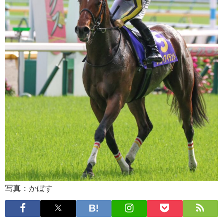
写真：かぼす