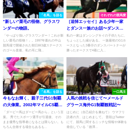
「名馬」を語る
それぞれの競馬愛
"新しい"栗毛の怪物、グラスワ
［追悼エッセイ］ある少年一家
ンダーの物語。
とダンス一族のお話〜ダンスイ
ンザムードの訃報によせて〜
「やっぱり強いグラスワンダー！これが新
私の一家はダンシングキイの子供たちに、
しい栗毛の怪物！」。1997年暮れの中山
ちょっとした縁がある。 一族最初のG1ホ
競馬場で開催された朝日杯3歳ステークス
ースとなった3番仔のダンスパートナーが
のゴール直後、私の耳に飛...
勝ったオークスで4着に入...
「名馬」を語る
一口馬主
今もなお輝く、親子三代G1制覇
人馬の挑戦を信じて〜メールド
の大偉業。2002年マイルCS覇者
グラース海外G1制覇観戦記〜
トウカイポイントの軌跡を振り
「ダービー馬はダービー馬から」という言
はじめに（自己紹介を兼ねて） ウマフリ
葉。 秀でたスポーツ選手が引退後、その
読者の方、はじめまして。 普段はTwitter
返る。
まま優秀な指導者になるとは限らない。も
にて、競馬に関するニッチな情報や体験を
ちろん合致する場合もあるも...
発信している「徳澤...