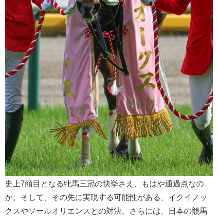
史上7頭目となる牝馬三冠の快挙さえ、もはや通過点なの
か。そして、その先に実現する可能性がある、イクイノッ
クスやソールオリエンスとの対決。さらには、日本の競馬