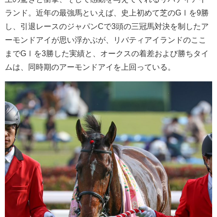
ランド。近年の最強馬といえば、史上初めて芝のGⅠを9勝
し、引退レースのジャパンCで3頭の三冠馬対決を制したア
ーモンドアイが思い浮かぶが、リバティアイランドのここ
までGⅠを3勝した実績と、オークスの着差および勝ちタイ
ムは、同時期のアーモンドアイを上回っている。