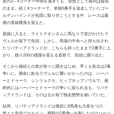
所の3～4コーナー中間を過ぎても、依然として隊列は縦長
のまま。続く4コーナーで、単独5番手を追走していたゴー
ルデンハインドが先団に取り付こうとする中、レースは最
後の直線勝負を迎えた。
直線に入ると、ライトクオンタムに馬なりで並びかけたラ
ヴェルが坂下で先頭。しかし、馬場の中央へと持ち出され
たリバティアイランドが、こちらも持ったままで2番手に上
がり、残り200の標識を迎える直前で、先頭に躍り出た。
そこから後続との差が徐々に開きはじめ、早くも焦点は2着
争いに。懸命に粘るラヴェルに襲いかかったのは、ハーパ
ーとドゥーラ、シンリョクカ、ヒップホップソウルで、最
終的にはハーパーとドゥーラの争いに絞られるも、リバテ
ィアイランドは、そのはるか前で独走態勢を築いていた。
結局、リバティアイランドは後続に6馬身も大差をつけ、
悠々と先頭ゴールイン。接戦の2着争いを制したのはハーパ