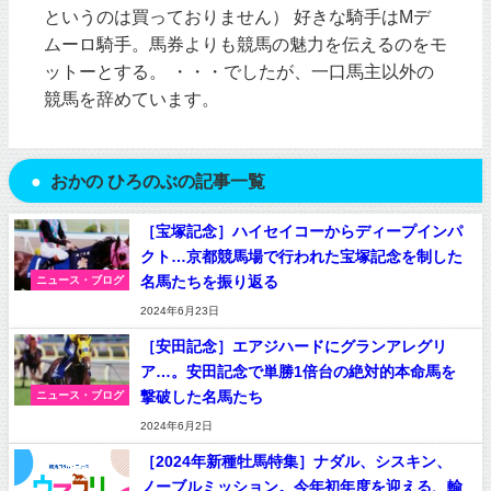
というのは買っておりません） 好きな騎手はMデ
ムーロ騎手。馬券よりも競馬の魅力を伝えるのをモ
ットーとする。 ・・・でしたが、一口馬主以外の
競馬を辞めています。
おかの ひろのぶの記事一覧
［宝塚記念］ハイセイコーからディープインパ
クト…京都競馬場で行われた宝塚記念を制した
名馬たちを振り返る
ニュース・ブログ
2024年6月23日
［安田記念］エアジハードにグランアレグリ
ア…。安田記念で単勝1倍台の絶対的本命馬を
撃破した名馬たち
ニュース・ブログ
2024年6月2日
［2024年新種牡馬特集］ナダル、シスキン、
ノーブルミッション。今年初年度を迎える、輸