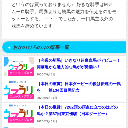
というのは買っておりません） 好きな騎手はMデ
ムーロ騎手。馬券よりも競馬の魅力を伝えるのをモ
ットーとする。 ・・・でしたが、一口馬主以外の
競馬を辞めています。
おかの ひろのぶの記事一覧
［今週の新馬］いきなり超良血馬がデビュー！
開幕週から魅力的な馬がが勢揃い！
ニュース・ブログ
2020年6月6日
［本日の重賞］日本ダービーの後は伝統の一戦
を 第134回目黒記念
ニュース・ブログ
2020年5月31日
［本日の重賞］7262頭の頂点に立つのはどの
馬か？第87回東京優駿（日本ダービー）
ニュース・ブログ
2020年5月31日