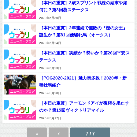
［本日の重賞］3歳スプリント戦線の結末や如
何に？第3回葵ステークス
ニュース・ブログ
2020年5月30日
［本日の重賞］2年連続で無敗の『樫の女王』
誕生か？第81回優駿牝馬（オークス）
ニュース・ブログ
2020年5月24日
［本日の重賞］実績か？勢いか？第26回平安ス
テークス
ニュース・ブログ
2020年5月23日
［POG2020-2021］魅力馬多数！2020年・新
種牡馬紹介
ニュース・ブログ
2020年5月20日
［本日の重賞］アーモンドアイが復権を果たす
のか？第15回ヴィクトリアマイル
ニュース・ブログ
2020年5月17日
7 / 7