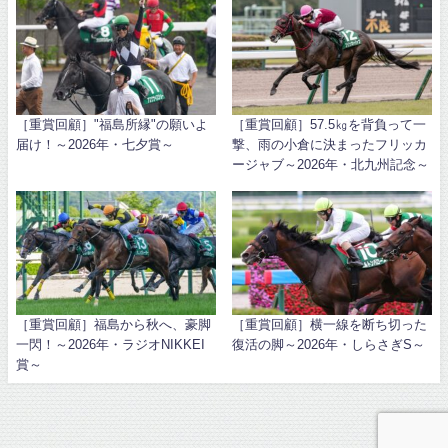
［重賞回顧］"福島所縁"の願いよ
［重賞回顧］57.5㎏を背負って一
届け！～2026年・七夕賞～
撃、雨の小倉に決まったフリッカ
ージャブ～2026年・北九州記念～
［重賞回顧］福島から秋へ、豪脚
［重賞回顧］横一線を断ち切った
一閃！～2026年・ラジオNIKKEI
復活の脚～2026年・しらさぎS～
賞～