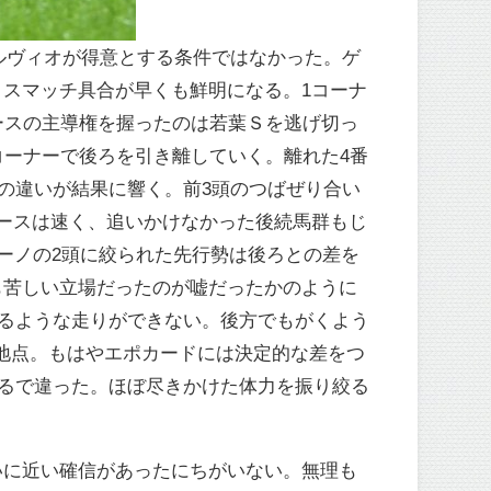
ルヴィオが得意とする条件ではなかった。ゲ
スマッチ具合が早くも鮮明になる。1コーナ
ースの主導権を握ったのは若葉Ｓを逃げ切っ
コーナーで後ろを引き離していく。離れた4番
の違いが結果に響く。前3頭のつばぜり合い
ースは速く、追いかけなかった後続馬群もじ
ーノの2頭に絞られた先行勢は後ろとの差を
も苦しい立場だったのが嘘だったかのように
るような走りができない。後方でもがくよう
m地点。もはやエポカードには決定的な差をつ
るで違った。ほぼ尽きかけた体力を振り絞る
いに近い確信があったにちがいない。無理も