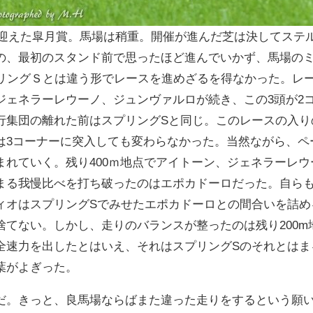
で迎えた皐月賞。馬場は稍重。開催が進んだ芝は決してステ
の、最初のスタンド前で思ったほど進んでいかず、馬場のミ
プリングＳとは違う形でレースを進めざるを得なかった。レ
ジェネラーレウーノ、ジュンヴァルロが続き、この3頭が2
行集団の離れた前はスプリングSと同じ。このレースの入り
は3コーナーに突入しても変わらなかった。当然ながら、ペ
まれていく。残り400ｍ地点でアイトーン、ジェネラーレウ
まる我慢比べを打ち破ったのはエポカドーロだった。自ら
ィオはスプリングSでみせたエポカドーロとの間合いを詰め
捨てない。しかし、走りのバランスが整ったのは残り200
全速力を出したとはいえ、それはスプリングSのそれとはま
葉がよぎった。
だ。きっと、良馬場ならばまた違った走りをするという願