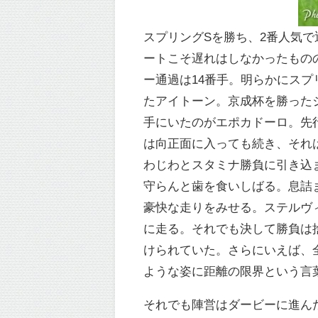
スプリングSを勝ち、2番人気
ートこそ遅れはしなかったもの
ー通過は14番手。明らかにス
たアイトーン。京成杯を勝った
手にいたのがエポカドーロ。先
は向正面に入っても続き、それ
わじわとスタミナ勝負に引き込
守らんと歯を食いしばる。息詰
豪快な走りをみせる。ステルヴ
に走る。それでも決して勝負は
けられていた。さらにいえば、
ような姿に距離の限界という言
それでも陣営はダービーに進ん