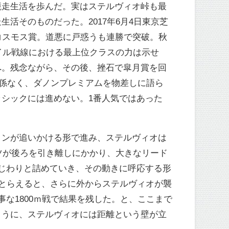
競走生活を歩んだ。実はステルヴィオ峠も最
活そのものだった。2017年6月4日東京芝
のコスモス賞。道悪に戸惑うも連勝で突破。秋
イル戦線における最上位クラスの力は示せ
へ。残念ながら、その後、挫石で皐月賞を回
係なく、ダノンプレミアムを物差しに語ら
シックには進めない。1番人気ではあった
ロンが追いかける形で進み、ステルヴィオは
ツが後ろを引き離しにかかり、大きなリード
じわりと詰めていき、その動きに呼応する形
がとらえると、さらに外からステルヴィオが襲
な1800ｍ戦で結果を残した。と、ここまで
ように、ステルヴィオには距離という壁が立