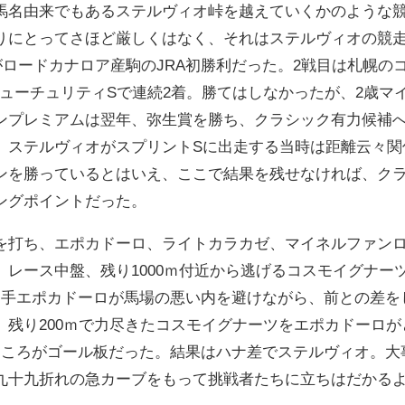
馬名由来でもあるステルヴィオ峠を越えていくかのような
にとってさほど厳しくはなく、それはステルヴィオの競走生
れがロードカナロア産駒のJRA初勝利だった。2戦目は札幌
フューチュリティSで連続2着。勝てはしなかったが、2歳マ
ンプレミアムは翌年、弥生賞を勝ち、クラシック有力候補
、ステルヴィオがスプリントSに出走する当時は距離云々関
ンを勝っているとはいえ、ここで結果を残せなければ、クラ
ングポイントだった。
を打ち、エポカドーロ、ライトカラカゼ、マイネルファン
。レース中盤、残り1000ｍ付近から逃げるコスモイグナー
番手エポカドーロが馬場の悪い内を避けながら、前との差を
。残り200ｍで力尽きたコスモイグナーツをエポカドーロ
ころがゴール板だった。結果はハナ差でステルヴィオ。大事
九十九折れの急カーブをもって挑戦者たちに立ちはだかる