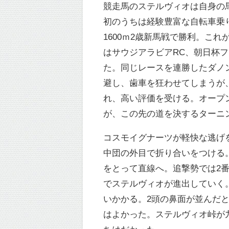
競走馬のステルヴィオは自身の
初のうちは経験豊富な自転車乗り
1600ｍ2歳新馬戦で勝利。こ
はサウジアラビアRC、朝日杯
た。同じレースを連勝したダノ
避し、歯車を狂わせてしまうが
れ、高い評価を受ける。オープ
が、この先の道を決するターニ
コスモイグナーツが軽快な逃げ
中団の外目で折り合いをつける
をとって直線へ。追撃勢では2
でステルヴィオが進出していく
いかかる。2頭の鼻面が並んだと
はよかった。ステルヴィオ峠が