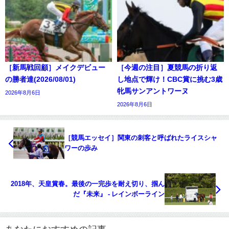
［新馬戦回顧］メイクデビュー
［今週の注目］夏競馬の折り返
の勝者達(2026/08/01)
し地点で輝け！CBC賞に挑む3歳
牝馬サンアントワーヌ
2026年8月6日
2026年8月6日
［競馬エッセイ］関東の刺客と呼ばれたライスシャ
ワーの歩み
2018年、天皇賞春。最後の一完歩を耐え切り、掴ん
だ『未来』 - レインボーライン