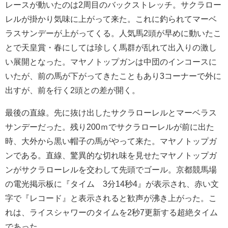
レースが動いたのは2周目のバックストレッチ。サクラロー
レルが掛かり気味に上がって来た。これに釣られてマーベ
ラスサンデーが上がってくる。人気馬2頭が早めに動いたこ
とで天皇賞・春にしては珍しく馬群が乱れて出入りの激し
い展開となった。マヤノトップガンは中団のインコースに
いたが、前の馬が下がってきたこともあり3コーナーで外に
出すが、前を行く2頭との差が開く。
最後の直線。先に抜け出したサクラローレルとマーベラス
サンデーだった。残り200ｍでサクラローレルが前に出た
時、大外から黒い帽子の馬がやって来た。マヤノトップガ
ンである。直線、驚異的な切れ味を見せたマヤノトップガ
ンがサクラローレルを交わして先頭でゴール。京都競馬場
の電光掲示板に『タイム 3分14秒4』が表示され、赤い文
字で『レコード』と表示されると歓声が沸き上がった。こ
れは、ライスシャワーのタイムを2秒7更新する超絶タイム
であった。