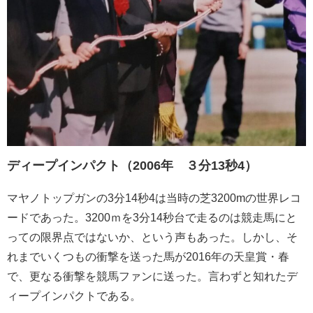
ディープインパクト（2006年 ３分13秒4）
マヤノトップガンの3分14秒4は当時の芝3200mの世界レコ
ードであった。3200ｍを3分14秒台で走るのは競走馬にと
っての限界点ではないか、という声もあった。しかし、そ
れまでいくつもの衝撃を送った馬が2016年の天皇賞・春
で、更なる衝撃を競馬ファンに送った。言わずと知れたデ
ィープインパクトである。