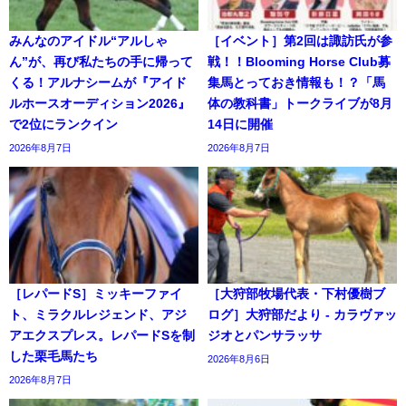
みんなのアイドル“アルしゃ
［イベント］第2回は諏訪氏が参
ん”が、再び私たちの手に帰って
戦！！Blooming Horse Club募
くる！アルナシームが『アイド
集馬とっておき情報も！？「馬
ルホースオーディション2026』
体の教科書」トークライブが8月
で2位にランクイン
14日に開催
2026年8月7日
2026年8月7日
［レパードS］ミッキーファイ
［大狩部牧場代表・下村優樹ブ
ト、ミラクルレジェンド、アジ
ログ］大狩部だより - カラヴァッ
アエクスプレス。レパードSを制
ジオとパンサラッサ
した栗毛馬たち
2026年8月6日
2026年8月7日