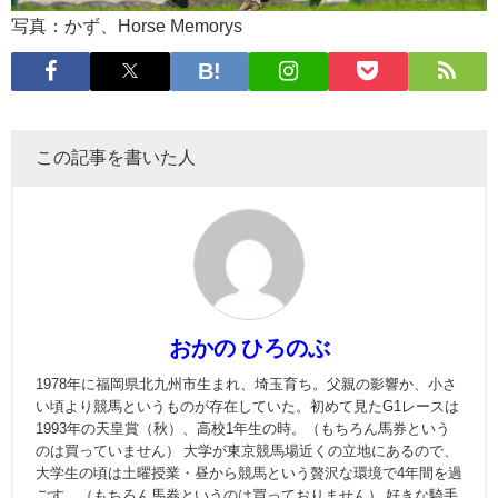
写真：かず、Horse Memorys
この記事を書いた人
おかの ひろのぶ
1978年に福岡県北九州市生まれ、埼玉育ち。父親の影響か、小さ
い頃より競馬というものが存在していた。初めて見たG1レースは
1993年の天皇賞（秋）、高校1年生の時。（もちろん馬券という
のは買っていません） 大学が東京競馬場近くの立地にあるので、
大学生の頃は土曜授業・昼から競馬という贅沢な環境で4年間を過
ごす。（もちろん馬券というのは買っておりません） 好きな騎手