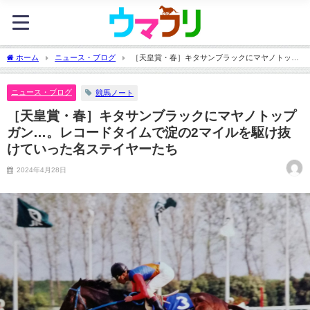
ホーム
ニュース・ブログ
［天皇賞・春］キタサンブラックにマヤノトップ
ガン…。レコードタイムで淀の2マイルを駆け抜けていった名ステイヤーたち
ニュース・ブログ
競馬ノート
［天皇賞・春］キタサンブラックにマヤノトップ
ガン…。レコードタイムで淀の2マイルを駆け抜
けていった名ステイヤーたち
2024年4月28日