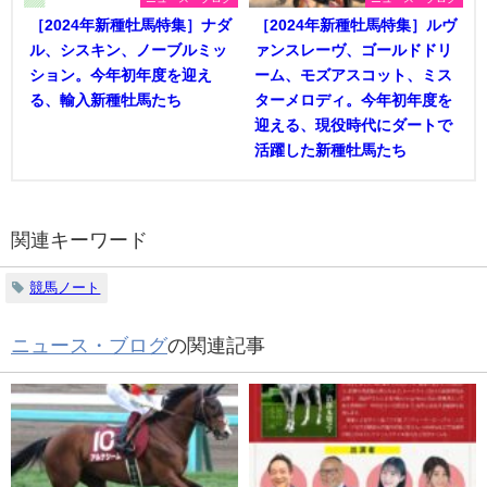
［2024年新種牡馬特集］ナダ
［2024年新種牡馬特集］ルヴ
ル、シスキン、ノーブルミッ
ァンスレーヴ、ゴールドドリ
ション。今年初年度を迎え
ーム、モズアスコット、ミス
る、輸入新種牡馬たち
ターメロディ。今年初年度を
迎える、現役時代にダートで
活躍した新種牡馬たち
関連キーワード
競馬ノート
ニュース・ブログ
の関連記事