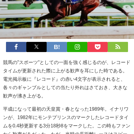
競馬の”スポーツ”としての一面を強く感じるのが、レコード
タイムが更新された際に上がる歓声を耳にした時である。
電光掲示板に『レコード』の赤い4文字が表示されると、
各々のギャンブルとしての当たり外れはさておき、大きな
歓声が沸き上がる。
平成になって最初の天皇賞・春となった1989年。イナリワ
ンが、1982年にモンテプリンスのマークしたレコードタイ
ムを0.4秒更新する3分18秒8をマークした。この時もファン