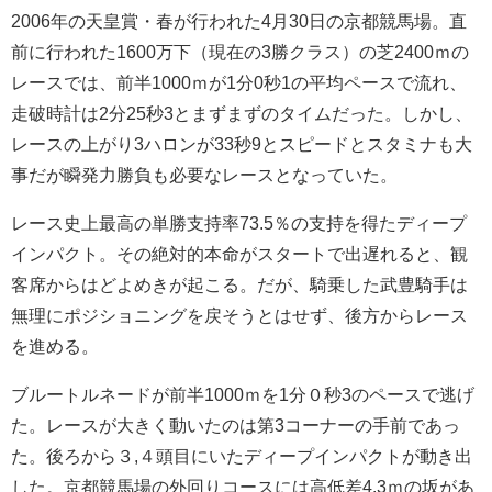
2006年の天皇賞・春が行われた4月30日の京都競馬場。直
前に行われた1600万下（現在の3勝クラス）の芝2400ｍの
レースでは、前半1000ｍが1分0秒1の平均ペースで流れ、
走破時計は2分25秒3とまずまずのタイムだった。しかし、
レースの上がり3ハロンが33秒9とスピードとスタミナも大
事だが瞬発力勝負も必要なレースとなっていた。
レース史上最高の単勝支持率73.5％の支持を得たディープ
インパクト。その絶対的本命がスタートで出遅れると、観
客席からはどよめきが起こる。だが、騎乗した武豊騎手は
無理にポジショニングを戻そうとはせず、後方からレース
を進める。
ブルートルネードが前半1000ｍを1分０秒3のペースで逃げ
た。レースが大きく動いたのは第3コーナーの手前であっ
た。後ろから３,４頭目にいたディープインパクトが動き出
した。京都競馬場の外回りコースには高低差4.3ｍの坂があ