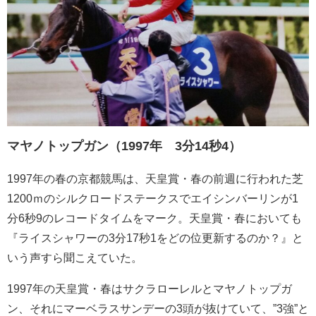
マヤノトップガン（1997年 3分14秒4）
1997年の春の京都競馬は、天皇賞・春の前週に行われた芝
1200ｍのシルクロードステークスでエイシンバーリンが1
分6秒9のレコードタイムをマーク。天皇賞・春においても
『ライスシャワーの3分17秒1をどの位更新するのか？』と
いう声すら聞こえていた。
1997年の天皇賞・春はサクラローレルとマヤノトップガ
ン、それにマーベラスサンデーの3頭が抜けていて、”3強”と